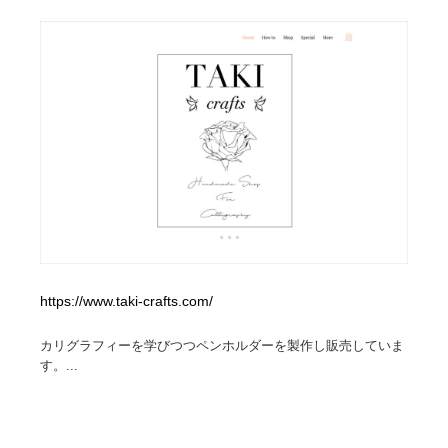
ホテル・旅館・温泉・銭湯・サウナ
旅行・観光・電車・航空会社
55
旅行・観光・電車・航空会社
アウトドア・キャンプ・登山
40
アウトドア・キャンプ・登山
スポーツ・スポーツ用品・トレーニング・ダイエット
71
スポーツ・スポーツ用品・トレーニング・ダイエット
ペット・トリミング
20
ペット・トリミング
ウェディング・結婚
38
ウェディング・結婚
育児・ベイビー・玩具・絵本
27
https://www.taki-crafts.com/
育児・ベイビー・玩具・絵本
宗教・神社仏閣・禅・寺・神社
33
カリグラフィーを学びつつペンホルダーを製作し販売していま
宗教・神社仏閣・禅・寺・神社
法律・監査・税理士・弁護士・司法書士・行政
29
す。...
法律・監査・税理士・弁護士・司法書士・行政
求人・採用・転職・就職・人材紹介
379