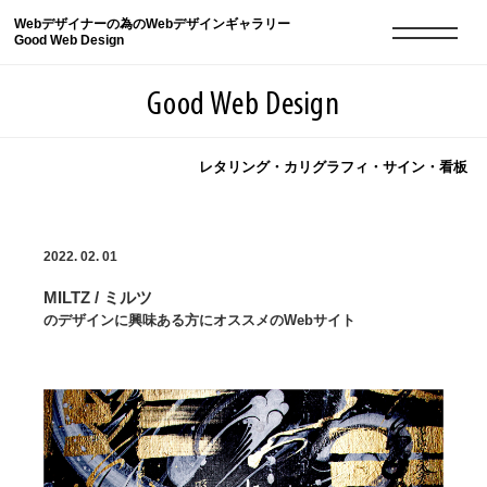
Webデザイナーの為のWebデザインギャラリー
Good Web Design
Good Web Design
レタリング・カリグラフィ・サイン・看板
2026年08月11日の登録サイト数は8553件です
2022. 02. 01
登録Webサイト全一覧
8553
MILTZ / ミルツ
登録Webサイト全一覧!
現役Webデザイナーによるコラム
15
のデザインに興味ある方にオススメのWebサイト
現役Webデザイナーによるコラム
ニュース
12
ニュース
ABOUT
ABOUT
人気ランキング TOP100