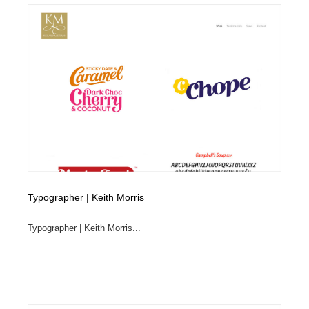
イラストレーター
コンテンツ・メディア制作会社
9
コンテンツ・メディア制作会社
フォント・フリーフォント / 書体
238
フォント・フリーフォント / 書体
レタリング・カリグラフィ・サイン・看板
31
レタリング・カリグラフィ・サイン・看板
編集・ライティング・コピーライター
19
編集・ライティング・コピーライター
スタイリスト・ヘア＆メークアップ・プロップ・セット
18
デザイン
Typographer | Keith Morris
スタイリスト・ヘア＆メークアップ・プロップ・セット
映像・クリエイター・プロダクション
164
デザイン
Typographer | Keith Morris...
映像・クリエイター・プロダクション
撮影スタジオ・撮影用小物・背景ボード・リース・レン
20
タル
撮影スタジオ・撮影用小物・背景ボード・リース・レン
コーダー・エンジニア・デベロッパー
136
タル