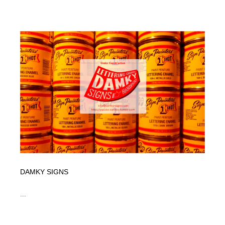
Drawing Software / お絵かきソフト・アプリ・ブラシ
ニュース・マガジン・メディア・SNS・YouTube
346
ニュース・マガジン・メディア・SNS・YouTube
DAMKY SIGNS
...