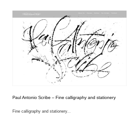
陶芸・窯・ガラス・木工・手工芸
材料：糸・布・紙・プラスチック・石・木材
38
材料：糸・布・紙・プラスチック・石・木材
工業・加工・技術・機械・電気
59
工業・加工・技術・機械・電気
宇宙
9
宇宙
日本の歴史・資料・伝統・将棋・囲碁
4
日本の歴史・資料・伝統・将棋・囲碁
動物園・水族館・公園・テーマパーク・アミューズメン
23
ト
動物園・水族館・公園・テーマパーク・アミューズメン
書籍・本屋・出版・作家・小説家・脚本家
58
ト
Paul Antonio Scribe – Fine calligraphy and stationery
書籍・本屋・出版・作家・小説家・脚本家
ヘアサロン・美容院・理髪店・エステ
60
Fine calligraphy and stationery...
ヘアサロン・美容院・理髪店・エステ
自動車・船・飛行機・交通・自転車
71
自動車・船・飛行機・交通・自転車
ホテル・旅館・温泉・銭湯・サウナ
149