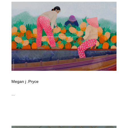
Megan j .Pryce
...