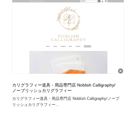
縫製・革製品・靴・鞄
55
縫製・革製品・靴・鞄
時計・腕時計
28
時計・腕時計
カメラ・レンズ
18
カメラ・レンズ
ジュエリー・装飾品
54
ジュエリー・装飾品
おもちゃ・ホビー・ゲーム
35
おもちゃ・ホビー・ゲーム
アニメーション・キャラクターデザイン
23
カリグラフィー道具・用品専門店 Noblish Calligraphy/
アニメーション・キャラクターデザイン
建築・空間・工務店・内装・店舗・環境デザイン
277
ノーブリッシュカリグラフィー
カリグラフィー道具・用品専門店 Noblish Calligraphy/ノーブ
建築・空間・工務店・内装・店舗・環境デザイン
建設・住宅・不動産・倉庫
197
リッシュカリグラフィー...
建設・住宅・不動産・倉庫
オフィス・シェアオフィス・コワーキング・シェアス
46
ペース