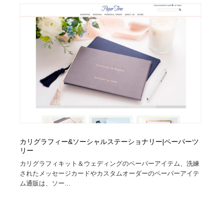
オフィス・シェアオフィス・コワーキング・シェアス
商業施設・商業ビル
33
ペース
商業施設・商業ビル
携帯電話・通信・サービス
15
携帯電話・通信・サービス
ファッション・洋服
511
ファッション・洋服
コスメ・化粧品・石鹸・シャンプー・ヘアケア・香水
220
コスメ・化粧品・石鹸・シャンプー・ヘアケア・香水
農業・林業・漁業・畜産・鉱業・燃料
54
農業・林業・漁業・畜産・鉱業・燃料
食品・飲料・酒・菓子
444
カリグラフィー&ソーシャルステーショナリー|ペーパーツ
食品・飲料・酒・菓子
リー
飲食・レストラン・カフェ
182
カリグラフィキット＆ウェディングのペーパーアイテム、洗練
されたメッセージカードやカスタムオーダーのペーパーアイテ
飲食・レストラン・カフェ
植物・花・ガーデニング・造園
42
ム通販は、ソー...
植物・花・ガーデニング・造園
陶芸・窯・ガラス・木工・手工芸
34