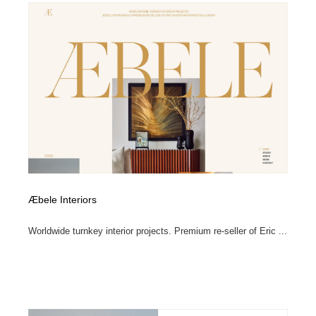
Æbele Interiors
Worldwide turnkey interior projects. Premium re-seller of Eric ...