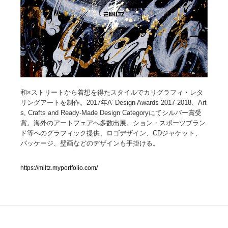
人気ランキング TOP100
業界別 登録Webサイト一覧
Web制作会社・プロダクション・デジタル
579
Web制作会社・プロダクション・デジタル
和×ストリートから着想を得たスタイルでカリグラフィ・レタ
フォトグラファー・カメラマン・写真
257
リングアートを制作。2017年A’ Design Awards 2017-2018、Art
s, Crafts and Ready-Made Design Categoryにてシルバー賞受
フォトグラファー・カメラマン・写真
広告・マーケティング・PR・企画・プロデュース
182
賞。海外のアートフェアへ多数出展。ション・スポーツブラン
ド等へのグラフィック提供、ロゴデザイン、CDジャケット、
広告・マーケティング・PR・企画・プロデュース
ブランディング・コンサルティング
151
パッケージ、壁画などのデザインも手掛ける。
ブランディング・コンサルティング
グラフィックデザイン・デザイン事務所
485
https://miltz.myportfolio.com/
グラフィックデザイン・デザイン事務所
印刷・製本・包装・グッズ
43
印刷・製本・包装・グッズ
イラストレーター
160