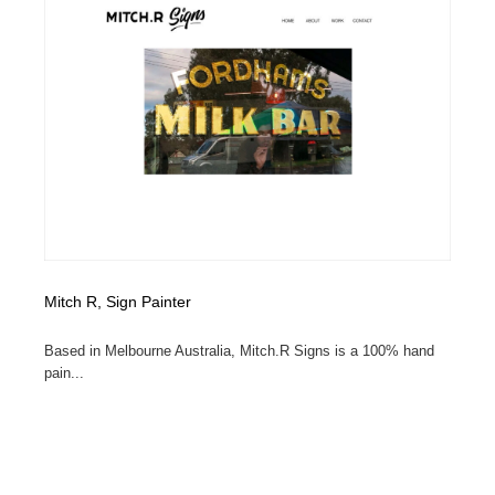
コーダー・エンジニア・デベロッパー
Javascript・WordPress・CSS・SEO・コーディング
97
Javascript・WordPress・CSS・SEO・コーディング
レンタルサーバー・クラウドサービス・ドメイン
10
レンタルサーバー・クラウドサービス・ドメイン
ネット通販・EC・オークション・フリマ
15
ネット通販・EC・オークション・フリマ
フリー素材・写真・モックアップ
41
フリー素材・写真・モックアップ
3D・CG・モーションデザイン
21
3D・CG・モーションデザイン
眼鏡・コンタクトレンズ・サングラス
30
Mitch R, Sign Painter
眼鏡・コンタクトレンズ・サングラス
プロダクト・インテリア
139
Based in Melbourne Australia, Mitch.R Signs is a 100% hand
pain...
プロダクト・インテリア
ライフスタイル・家具・生活雑貨・家電
321
ライフスタイル・家具・生活雑貨・家電
ネオンサイン・ネオン菅・オリジナル
7
ネオンサイン・ネオン菅・オリジナル