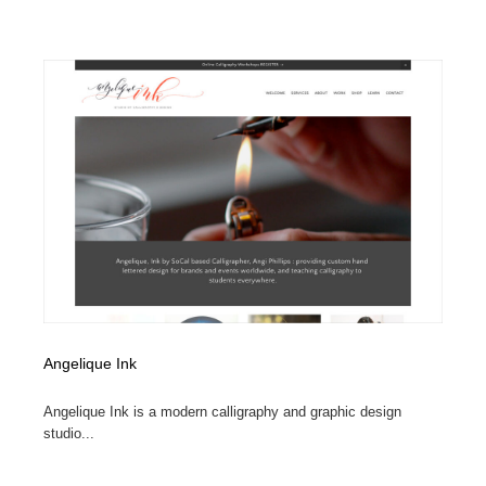
映画・アニメ・DVD・動画配信・放送・TV・ラジオ
音楽・アーティスト・楽器・舞台・演劇・ミュージカ
152
ル・ダンス
音楽・アーティスト・楽器・舞台・演劇・ミュージカ
芸能人・俳優・女優・タレント・モデル・芸能事務所
42
ル・ダンス
芸能人・俳優・女優・タレント・モデル・芸能事務所
キャンペーン・イベント・ワークショップ・コンペティ
77
ション
キャンペーン・イベント・ワークショップ・コンペティ
マッチングサービス
22
ション
マッチングサービス
アート・芸術・美術館・美術展・博物館・ギャラリー
383
アート・芸術・美術館・美術展・博物館・ギャラリー
鉛筆画・木炭画・デッサン・クロッキー
15
Angelique Ink
鉛筆画・木炭画・デッサン・クロッキー
グラフィティ・Graffiti・ストリートアート
4
Angelique Ink is a modern calligraphy and graphic design
グラフィティ・Graffiti・ストリートアート
GWD スタッフお気に入り
201
studio...
GWD スタッフお気に入り
Drawing Software / お絵かきソフト・アプリ・ブラシ
11