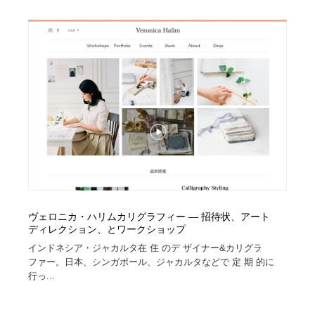
求人・採用・転職・就職・人材紹介
健康・医療・福祉・病院・歯医者・製薬・薬品
200
健康・医療・福祉・病院・歯医者・製薬・薬品
金融・銀行・投資・保険・M&A・商社
78
金融・銀行・投資・保険・M&A・商社
起業・事業支援・ボランティア・NPO
8
起業・事業支援・ボランティア・NPO
教育・スクール・保育・幼稚園・小中高・大学・専門学
173
校
教育・スクール・保育・幼稚園・小中高・大学・専門学
システム開発・IT・決済・アプリ・ソフトウェア
99
校
システム開発・IT・決済・アプリ・ソフトウェア
テクノロジー・AI・人工知能・スマートホーム・オンラ
74
イン
ヴェロニカ・ハリムカリグラフィー — 招待状、アート
ディレクション、とワークショップ
テクノロジー・AI・人工知能・スマートホーム・オンラ
日本伝統：着物・織物・舞踊・歌舞伎・茶道・華道・書
17
インドネシア・ジャカルタ在 住 のデ ザイナー&カリグラ
イン
道
ファー。日本、シンガポール、ジャカルタなどで 定 期 的に
行っ...
日本伝統：着物・織物・舞踊・歌舞伎・茶道・華道・書
映画・アニメ・DVD・動画配信・放送・TV・ラジオ
65
道