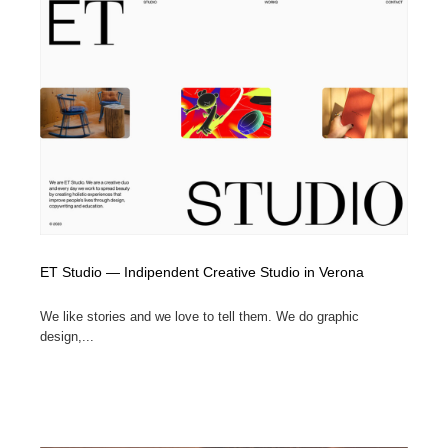
映画・アニメ・DVD・動画配信・放送・TV・ラジオ
音楽・アーティスト・楽器・舞台・演劇・ミュージカ
152
ル・ダンス
音楽・アーティスト・楽器・舞台・演劇・ミュージカ
芸能人・俳優・女優・タレント・モデル・芸能事務所
42
ル・ダンス
芸能人・俳優・女優・タレント・モデル・芸能事務所
キャンペーン・イベント・ワークショップ・コンペティ
77
ション
キャンペーン・イベント・ワークショップ・コンペティ
マッチングサービス
22
ション
マッチングサービス
アート・芸術・美術館・美術展・博物館・ギャラリー
383
ET Studio — Indipendent Creative Studio in Verona
アート・芸術・美術館・美術展・博物館・ギャラリー
鉛筆画・木炭画・デッサン・クロッキー
15
We like stories and we love to tell them. We do graphic
鉛筆画・木炭画・デッサン・クロッキー
グラフィティ・Graffiti・ストリートアート
4
design,...
グラフィティ・Graffiti・ストリートアート
GWD スタッフお気に入り
201
GWD スタッフお気に入り
Drawing Software / お絵かきソフト・アプリ・ブラシ
11