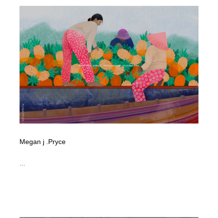
Megan j .Pryce
...