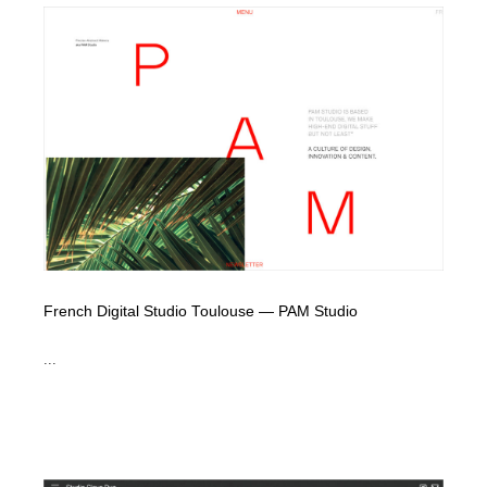
イラストレーター
コンテンツ・メディア制作会社
9
コンテンツ・メディア制作会社
フォント・フリーフォント / 書体
238
フォント・フリーフォント / 書体
レタリング・カリグラフィ・サイン・看板
31
レタリング・カリグラフィ・サイン・看板
編集・ライティング・コピーライター
19
編集・ライティング・コピーライター
スタイリスト・ヘア＆メークアップ・プロップ・セット
18
デザイン
French Digital Studio Toulouse — PAM Studio
スタイリスト・ヘア＆メークアップ・プロップ・セット
映像・クリエイター・プロダクション
164
デザイン
...
映像・クリエイター・プロダクション
撮影スタジオ・撮影用小物・背景ボード・リース・レン
20
タル
撮影スタジオ・撮影用小物・背景ボード・リース・レン
コーダー・エンジニア・デベロッパー
136
タル