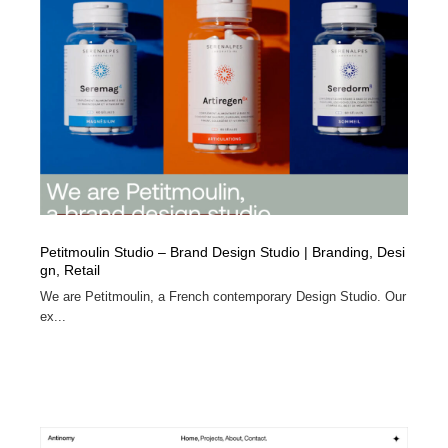
陶芸・窯・ガラス・木工・手工芸
材料：糸・布・紙・プラスチック・石・木材
38
材料：糸・布・紙・プラスチック・石・木材
工業・加工・技術・機械・電気
59
工業・加工・技術・機械・電気
宇宙
9
宇宙
日本の歴史・資料・伝統・将棋・囲碁
4
日本の歴史・資料・伝統・将棋・囲碁
動物園・水族館・公園・テーマパーク・アミューズメン
23
ト
Petitmoulin Studio – Brand Design Studio | Branding, Desi
動物園・水族館・公園・テーマパーク・アミューズメン
書籍・本屋・出版・作家・小説家・脚本家
58
gn, Retail
ト
We are Petitmoulin, a French contemporary Design Studio. Our
書籍・本屋・出版・作家・小説家・脚本家
ヘアサロン・美容院・理髪店・エステ
60
ex...
ヘアサロン・美容院・理髪店・エステ
自動車・船・飛行機・交通・自転車
71
自動車・船・飛行機・交通・自転車
ホテル・旅館・温泉・銭湯・サウナ
149