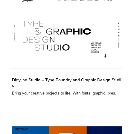
オフィス・シェアオフィス・コワーキング・シェアス
商業施設・商業ビル
33
ペース
商業施設・商業ビル
携帯電話・通信・サービス
15
携帯電話・通信・サービス
ファッション・洋服
511
ファッション・洋服
コスメ・化粧品・石鹸・シャンプー・ヘアケア・香水
220
コスメ・化粧品・石鹸・シャンプー・ヘアケア・香水
農業・林業・漁業・畜産・鉱業・燃料
54
農業・林業・漁業・畜産・鉱業・燃料
食品・飲料・酒・菓子
444
Dirtyline Studio – Type Foundry and Graphic Design Studi
o
食品・飲料・酒・菓子
飲食・レストラン・カフェ
181
Bring your creative projects to life. With fonts, graphic, pres...
飲食・レストラン・カフェ
植物・花・ガーデニング・造園
42
植物・花・ガーデニング・造園
陶芸・窯・ガラス・木工・手工芸
34