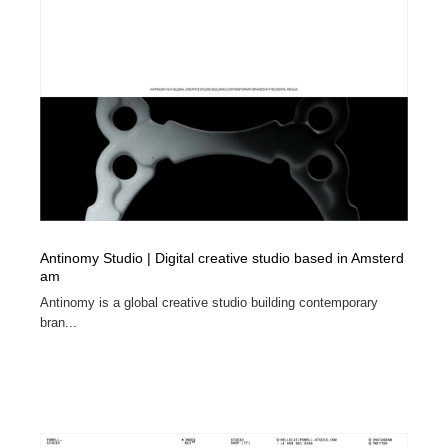
ホテル・旅館・温泉・銭湯・サウナ
旅行・観光・電車・航空会社
55
旅行・観光・電車・航空会社
アウトドア・キャンプ・登山
40
アウトドア・キャンプ・登山
スポーツ・スポーツ用品・トレーニング・ダイエット
71
スポーツ・スポーツ用品・トレーニング・ダイエット
ペット・トリミング
20
ペット・トリミング
ウェディング・結婚
38
Antinomy Studio | Digital creative studio based in Amsterd
ウェディング・結婚
育児・ベイビー・玩具・絵本
27
am
Antinomy is a global creative studio building contemporary
育児・ベイビー・玩具・絵本
宗教・神社仏閣・禅・寺・神社
33
bran...
宗教・神社仏閣・禅・寺・神社
法律・監査・税理士・弁護士・司法書士・行政
29
法律・監査・税理士・弁護士・司法書士・行政
求人・採用・転職・就職・人材紹介
379