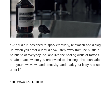
人気ランキング TOP100
業界別 登録Webサイト一覧
Web制作会社・プロダクション・デジタル
579
Web制作会社・プロダクション・デジタル
c23 Studio is designed to spark creativity, relaxation and dialog
フォトグラファー・カメラマン・写真
257
ue, when you enter our studio you step away from the hustle a
nd bustle of everyday life, and into the healing world of tattoos-
フォトグラファー・カメラマン・写真
広告・マーケティング・PR・企画・プロデュース
182
a safe space, where you are invited to challenge the boundarie
s of your own views and creativity, and mark your body and so
広告・マーケティング・PR・企画・プロデュース
ブランディング・コンサルティング
151
ul for life.
ブランディング・コンサルティング
グラフィックデザイン・デザイン事務所
485
https://www.c23studio.io/
グラフィックデザイン・デザイン事務所
印刷・製本・包装・グッズ
43
印刷・製本・包装・グッズ
イラストレーター
160