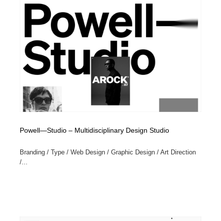
求人・採用・転職・就職・人材紹介
健康・医療・福祉・病院・歯医者・製薬・薬品
200
健康・医療・福祉・病院・歯医者・製薬・薬品
金融・銀行・投資・保険・M&A・商社
78
金融・銀行・投資・保険・M&A・商社
起業・事業支援・ボランティア・NPO
8
起業・事業支援・ボランティア・NPO
教育・スクール・保育・幼稚園・小中高・大学・専門学
173
校
教育・スクール・保育・幼稚園・小中高・大学・専門学
システム開発・IT・決済・アプリ・ソフトウェア
99
校
Powell—Studio – Multidisciplinary Design Studio
システム開発・IT・決済・アプリ・ソフトウェア
テクノロジー・AI・人工知能・スマートホーム・オンラ
74
イン
Branding / Type / Web Design / Graphic Design / Art Direction
/...
テクノロジー・AI・人工知能・スマートホーム・オンラ
日本伝統：着物・織物・舞踊・歌舞伎・茶道・華道・書
17
イン
道
日本伝統：着物・織物・舞踊・歌舞伎・茶道・華道・書
映画・アニメ・DVD・動画配信・放送・TV・ラジオ
65
道