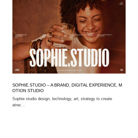
Drawing Software / お絵かきソフト・アプリ・ブラシ
ニュース・マガジン・メディア・SNS・YouTube
346
ニュース・マガジン・メディア・SNS・YouTube
SOPHIE.STUDIO – A BRAND, DIGITAL EXPERIENCE, M
OTION STUDIO
Sophie studio design, technology, art, strategy to create
atrac...