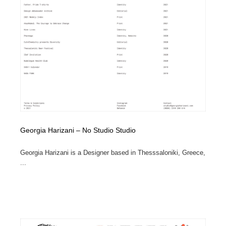
縫製・革製品・靴・鞄
55
縫製・革製品・靴・鞄
時計・腕時計
28
時計・腕時計
カメラ・レンズ
18
カメラ・レンズ
ジュエリー・装飾品
54
ジュエリー・装飾品
おもちゃ・ホビー・ゲーム
35
おもちゃ・ホビー・ゲーム
アニメーション・キャラクターデザイン
23
Georgia Harizani – No Studio Studio
アニメーション・キャラクターデザイン
建築・空間・工務店・内装・店舗・環境デザイン
276
Georgia Harizani is a Designer based in Thesssaloniki, Greece,
...
建築・空間・工務店・内装・店舗・環境デザイン
建設・住宅・不動産・倉庫
197
建設・住宅・不動産・倉庫
オフィス・シェアオフィス・コワーキング・シェアス
46
ペース