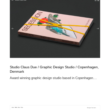
コーダー・エンジニア・デベロッパー
Javascript・WordPress・CSS・SEO・コーディング
97
Javascript・WordPress・CSS・SEO・コーディング
レンタルサーバー・クラウドサービス・ドメイン
10
レンタルサーバー・クラウドサービス・ドメイン
ネット通販・EC・オークション・フリマ
15
ネット通販・EC・オークション・フリマ
フリー素材・写真・モックアップ
41
フリー素材・写真・モックアップ
3D・CG・モーションデザイン
20
3D・CG・モーションデザイン
眼鏡・コンタクトレンズ・サングラス
30
Studio Claus Due / Graphic Design Studio / Copenhagen,
Denmark
眼鏡・コンタクトレンズ・サングラス
プロダクト・インテリア
139
Award winning graphic design studio based in Copenhagen....
プロダクト・インテリア
ライフスタイル・家具・生活雑貨・家電
319
ライフスタイル・家具・生活雑貨・家電
ネオンサイン・ネオン菅・オリジナル
7
ネオンサイン・ネオン菅・オリジナル