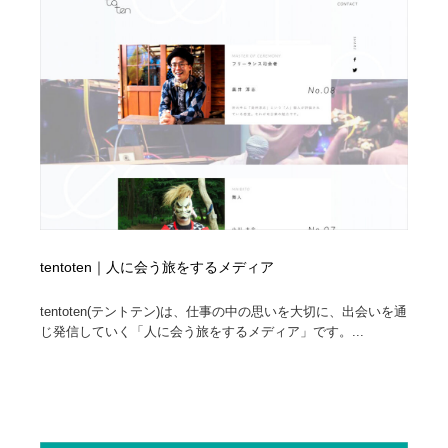
コーダー・エンジニア・デベロッパー
Javascript・WordPress・CSS・SEO・コーディング
97
Javascript・WordPress・CSS・SEO・コーディング
レンタルサーバー・クラウドサービス・ドメイン
10
レンタルサーバー・クラウドサービス・ドメイン
ネット通販・EC・オークション・フリマ
15
ネット通販・EC・オークション・フリマ
フリー素材・写真・モックアップ
41
フリー素材・写真・モックアップ
3D・CG・モーションデザイン
20
3D・CG・モーションデザイン
眼鏡・コンタクトレンズ・サングラス
30
tentoten｜人に会う旅をするメディア
眼鏡・コンタクトレンズ・サングラス
プロダクト・インテリア
139
tentoten(テントテン)は、仕事の中の思いを大切に、出会いを通
じ発信していく「人に会う旅をするメディア」です。...
プロダクト・インテリア
ライフスタイル・家具・生活雑貨・家電
320
ライフスタイル・家具・生活雑貨・家電
ネオンサイン・ネオン菅・オリジナル
7
ネオンサイン・ネオン菅・オリジナル