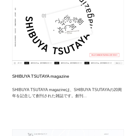
イラストレーター
コンテンツ・メディア制作会社
9
コンテンツ・メディア制作会社
フォント・フリーフォント / 書体
238
フォント・フリーフォント / 書体
レタリング・カリグラフィ・サイン・看板
31
レタリング・カリグラフィ・サイン・看板
編集・ライティング・コピーライター
19
編集・ライティング・コピーライター
スタイリスト・ヘア＆メークアップ・プロップ・セット
18
デザイン
SHIBUYA TSUTAYA magazine
スタイリスト・ヘア＆メークアップ・プロップ・セット
映像・クリエイター・プロダクション
164
SHIBUYA TSUTAYA magazineは、SHIBUYA TSUTAYAの20周
デザイン
年を記念して創刊された雑誌です。創刊...
映像・クリエイター・プロダクション
撮影スタジオ・撮影用小物・背景ボード・リース・レン
20
タル
撮影スタジオ・撮影用小物・背景ボード・リース・レン
コーダー・エンジニア・デベロッパー
136
タル