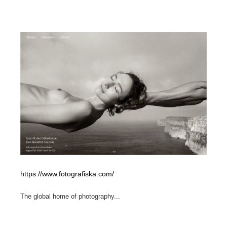
ホテル・旅館・温泉・銭湯・サウナ
旅行・観光・電車・航空会社
55
旅行・観光・電車・航空会社
アウトドア・キャンプ・登山
40
アウトドア・キャンプ・登山
スポーツ・スポーツ用品・トレーニング・ダイエット
71
スポーツ・スポーツ用品・トレーニング・ダイエット
ペット・トリミング
20
ペット・トリミング
ウェディング・結婚
38
ウェディング・結婚
育児・ベイビー・玩具・絵本
27
育児・ベイビー・玩具・絵本
宗教・神社仏閣・禅・寺・神社
33
https://www.fotografiska.com/
宗教・神社仏閣・禅・寺・神社
法律・監査・税理士・弁護士・司法書士・行政
29
The global home of photography...
法律・監査・税理士・弁護士・司法書士・行政
求人・採用・転職・就職・人材紹介
379