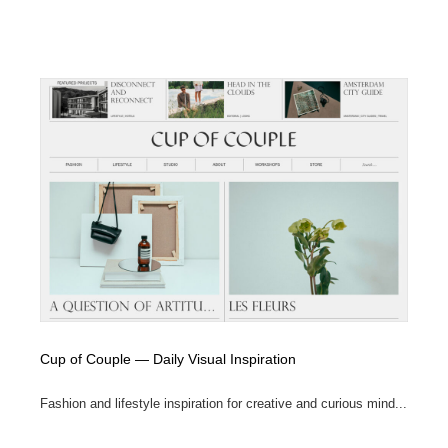
映画・アニメ・DVD・動画配信・放送・TV・ラジオ
音楽・アーティスト・楽器・舞台・演劇・ミュージカ
152
ル・ダンス
音楽・アーティスト・楽器・舞台・演劇・ミュージカ
芸能人・俳優・女優・タレント・モデル・芸能事務所
42
ル・ダンス
芸能人・俳優・女優・タレント・モデル・芸能事務所
キャンペーン・イベント・ワークショップ・コンペティ
77
ション
キャンペーン・イベント・ワークショップ・コンペティ
マッチングサービス
22
ション
マッチングサービス
アート・芸術・美術館・美術展・博物館・ギャラリー
383
アート・芸術・美術館・美術展・博物館・ギャラリー
鉛筆画・木炭画・デッサン・クロッキー
15
鉛筆画・木炭画・デッサン・クロッキー
グラフィティ・Graffiti・ストリートアート
4
Cup of Couple — Daily Visual Inspiration
グラフィティ・Graffiti・ストリートアート
GWD スタッフお気に入り
201
Fashion and lifestyle inspiration for creative and curious mind...
GWD スタッフお気に入り
Drawing Software / お絵かきソフト・アプリ・ブラシ
11