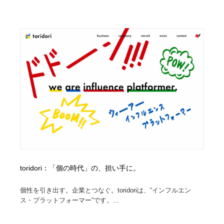
陶芸・窯・ガラス・木工・手工芸
材料：糸・布・紙・プラスチック・石・木材
38
材料：糸・布・紙・プラスチック・石・木材
工業・加工・技術・機械・電気
59
工業・加工・技術・機械・電気
宇宙
9
宇宙
日本の歴史・資料・伝統・将棋・囲碁
4
日本の歴史・資料・伝統・将棋・囲碁
動物園・水族館・公園・テーマパーク・アミューズメン
23
ト
動物園・水族館・公園・テーマパーク・アミューズメン
書籍・本屋・出版・作家・小説家・脚本家
58
ト
書籍・本屋・出版・作家・小説家・脚本家
ヘアサロン・美容院・理髪店・エステ
60
toridori：「個の時代」の、担い手に。
ヘアサロン・美容院・理髪店・エステ
自動車・船・飛行機・交通・自転車
71
個性を引き出す。企業とつなぐ。toridoriは、“インフルエン
ス・プラットフォーマー”です。...
自動車・船・飛行機・交通・自転車
ホテル・旅館・温泉・銭湯・サウナ
149