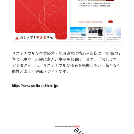
人気ランキング TOP100
業界別 登録Webサイト一覧
Web制作会社・プロダクション・デジタル
579
サステナブルな企業経営・地域運営に携わる皆様に、実務に役
Web制作会社・プロダクション・デジタル
フォトグラファー・カメラマン・写真
257
立つ記事や、示唆に富んだ事例をお届けします。「おしえて！
アミタさん」は、サステナブルな価値を発掘しあい、新たな可
フォトグラファー・カメラマン・写真
広告・マーケティング・PR・企画・プロデュース
182
能性と出会うWebメディアです。
広告・マーケティング・PR・企画・プロデュース
ブランディング・コンサルティング
151
https://www.amita-oshiete.jp/
ブランディング・コンサルティング
グラフィックデザイン・デザイン事務所
485
グラフィックデザイン・デザイン事務所
印刷・製本・包装・グッズ
43
印刷・製本・包装・グッズ
イラストレーター
160