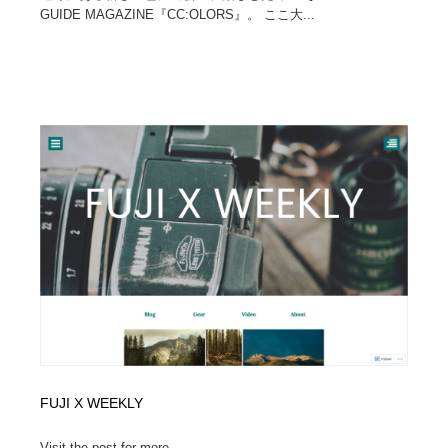
GUIDE MAGAZINE『CC:OLORS』。 ここ大...
FUJI X WEEKLY
Visit the post for more....