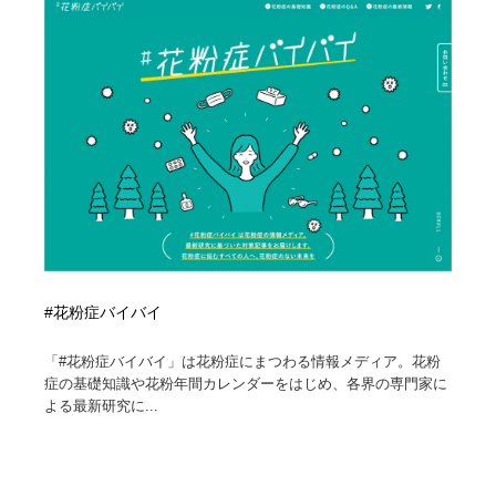
縫製・革製品・靴・鞄
55
縫製・革製品・靴・鞄
時計・腕時計
28
時計・腕時計
カメラ・レンズ
18
カメラ・レンズ
ジュエリー・装飾品
54
ジュエリー・装飾品
おもちゃ・ホビー・ゲーム
35
おもちゃ・ホビー・ゲーム
アニメーション・キャラクターデザイン
23
#花粉症バイバイ
アニメーション・キャラクターデザイン
建築・空間・工務店・内装・店舗・環境デザイン
276
「#花粉症バイバイ」は花粉症にまつわる情報メディア。花粉
建築・空間・工務店・内装・店舗・環境デザイン
建設・住宅・不動産・倉庫
197
症の基礎知識や花粉年間カレンダーをはじめ、各界の専門家に
よる最新研究に...
建設・住宅・不動産・倉庫
オフィス・シェアオフィス・コワーキング・シェアス
46
ペース