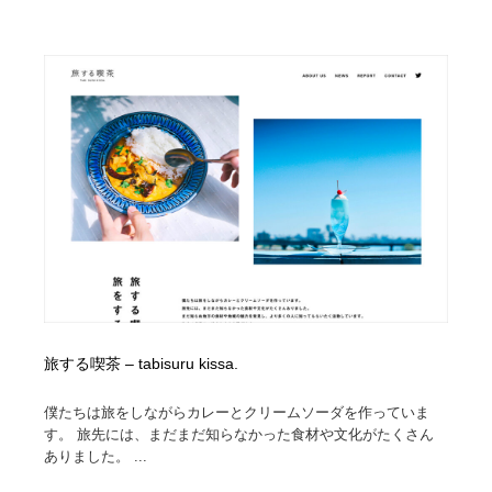
求人・採用・転職・就職・人材紹介
健康・医療・福祉・病院・歯医者・製薬・薬品
200
健康・医療・福祉・病院・歯医者・製薬・薬品
金融・銀行・投資・保険・M&A・商社
78
金融・銀行・投資・保険・M&A・商社
起業・事業支援・ボランティア・NPO
8
起業・事業支援・ボランティア・NPO
教育・スクール・保育・幼稚園・小中高・大学・専門学
173
校
教育・スクール・保育・幼稚園・小中高・大学・専門学
システム開発・IT・決済・アプリ・ソフトウェア
99
校
システム開発・IT・決済・アプリ・ソフトウェア
テクノロジー・AI・人工知能・スマートホーム・オンラ
74
イン
旅する喫茶 – tabisuru kissa.
テクノロジー・AI・人工知能・スマートホーム・オンラ
日本伝統：着物・織物・舞踊・歌舞伎・茶道・華道・書
17
イン
道
僕たちは旅をしながらカレーとクリームソーダを作っていま
す。 旅先には、まだまだ知らなかった食材や文化がたくさん
日本伝統：着物・織物・舞踊・歌舞伎・茶道・華道・書
映画・アニメ・DVD・動画配信・放送・TV・ラジオ
65
ありました。 ...
道