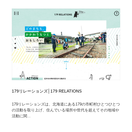
オフィス・シェアオフィス・コワーキング・シェアス
商業施設・商業ビル
33
ペース
商業施設・商業ビル
携帯電話・通信・サービス
15
携帯電話・通信・サービス
ファッション・洋服
511
ファッション・洋服
コスメ・化粧品・石鹸・シャンプー・ヘアケア・香水
220
コスメ・化粧品・石鹸・シャンプー・ヘアケア・香水
農業・林業・漁業・畜産・鉱業・燃料
54
農業・林業・漁業・畜産・鉱業・燃料
食品・飲料・酒・菓子
444
食品・飲料・酒・菓子
飲食・レストラン・カフェ
182
179リレーションズ│179 RELATIONS
飲食・レストラン・カフェ
179リレーションズは、北海道にある179の市町村ひとつひとつ
植物・花・ガーデニング・造園
42
の活動を取り上げ、住んでいる場所や世代を超えてその地域や
活動に関...
植物・花・ガーデニング・造園
陶芸・窯・ガラス・木工・手工芸
34