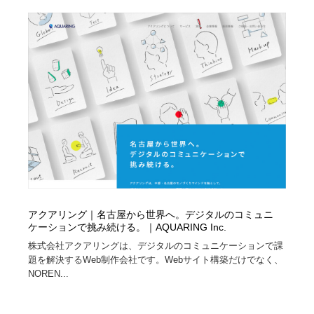
求人・採用・転職・就職・人材紹介
健康・医療・福祉・病院・歯医者・製薬・薬品
200
健康・医療・福祉・病院・歯医者・製薬・薬品
金融・銀行・投資・保険・M&A・商社
78
金融・銀行・投資・保険・M&A・商社
起業・事業支援・ボランティア・NPO
8
起業・事業支援・ボランティア・NPO
教育・スクール・保育・幼稚園・小中高・大学・専門学
173
校
教育・スクール・保育・幼稚園・小中高・大学・専門学
システム開発・IT・決済・アプリ・ソフトウェア
99
校
システム開発・IT・決済・アプリ・ソフトウェア
テクノロジー・AI・人工知能・スマートホーム・オンラ
74
イン
アクアリング｜名古屋から世界へ。デジタルのコミュニ
ケーションで挑み続ける。｜AQUARING Inc.
テクノロジー・AI・人工知能・スマートホーム・オンラ
日本伝統：着物・織物・舞踊・歌舞伎・茶道・華道・書
17
株式会社アクアリングは、デジタルのコミュニケーションで課
イン
道
題を解決するWeb制作会社です。Webサイト構築だけでなく、
NOREN...
日本伝統：着物・織物・舞踊・歌舞伎・茶道・華道・書
映画・アニメ・DVD・動画配信・放送・TV・ラジオ
65
道