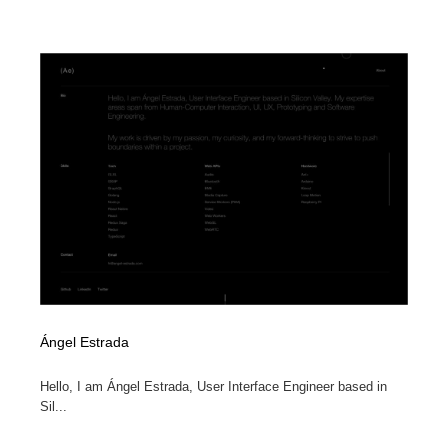
映画・アニメ・DVD・動画配信・放送・TV・ラジオ
音楽・アーティスト・楽器・舞台・演劇・ミュージカ
152
ル・ダンス
音楽・アーティスト・楽器・舞台・演劇・ミュージカ
芸能人・俳優・女優・タレント・モデル・芸能事務所
42
ル・ダンス
芸能人・俳優・女優・タレント・モデル・芸能事務所
キャンペーン・イベント・ワークショップ・コンペティ
77
ション
キャンペーン・イベント・ワークショップ・コンペティ
マッチングサービス
22
ション
マッチングサービス
アート・芸術・美術館・美術展・博物館・ギャラリー
383
アート・芸術・美術館・美術展・博物館・ギャラリー
鉛筆画・木炭画・デッサン・クロッキー
15
鉛筆画・木炭画・デッサン・クロッキー
グラフィティ・Graffiti・ストリートアート
4
Ángel Estrada
グラフィティ・Graffiti・ストリートアート
GWD スタッフお気に入り
201
Hello, I am Ángel Estrada, User Interface Engineer based in
Sil...
GWD スタッフお気に入り
Drawing Software / お絵かきソフト・アプリ・ブラシ
11