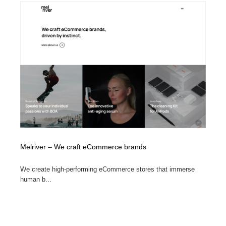
ホテル・旅館・温泉・銭湯・サウナ
旅行・観光・電車・航空会社
55
旅行・観光・電車・航空会社
アウトドア・キャンプ・登山
40
アウトドア・キャンプ・登山
スポーツ・スポーツ用品・トレーニング・ダイエット
71
スポーツ・スポーツ用品・トレーニング・ダイエット
ペット・トリミング
20
ペット・トリミング
ウェディング・結婚
38
ウェディング・結婚
育児・ベイビー・玩具・絵本
27
Melriver – We craft eCommerce brands
育児・ベイビー・玩具・絵本
宗教・神社仏閣・禅・寺・神社
33
We create high-performing eCommerce stores that immerse
human b...
宗教・神社仏閣・禅・寺・神社
法律・監査・税理士・弁護士・司法書士・行政
29
法律・監査・税理士・弁護士・司法書士・行政
求人・採用・転職・就職・人材紹介
379