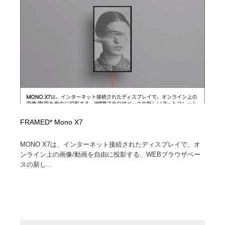
イラストレーター
コンテンツ・メディア制作会社
9
コンテンツ・メディア制作会社
フォント・フリーフォント / 書体
238
フォント・フリーフォント / 書体
レタリング・カリグラフィ・サイン・看板
31
レタリング・カリグラフィ・サイン・看板
編集・ライティング・コピーライター
19
編集・ライティング・コピーライター
スタイリスト・ヘア＆メークアップ・プロップ・セット
18
デザイン
FRAMED* Mono X7
MONO X7は、インターネット接続されたディスプレイで、オ
スタイリスト・ヘア＆メークアップ・プロップ・セット
映像・クリエイター・プロダクション
164
デザイン
ンライン上の画像/動画を自由に投影する、WEBブラウザベー
スの新し...
映像・クリエイター・プロダクション
撮影スタジオ・撮影用小物・背景ボード・リース・レン
20
タル
撮影スタジオ・撮影用小物・背景ボード・リース・レン
コーダー・エンジニア・デベロッパー
136
タル