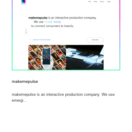
陶芸・窯・ガラス・木工・手工芸
材料：糸・布・紙・プラスチック・石・木材
38
材料：糸・布・紙・プラスチック・石・木材
工業・加工・技術・機械・電気
59
工業・加工・技術・機械・電気
宇宙
9
宇宙
日本の歴史・資料・伝統・将棋・囲碁
4
日本の歴史・資料・伝統・将棋・囲碁
動物園・水族館・公園・テーマパーク・アミューズメン
23
ト
動物園・水族館・公園・テーマパーク・アミューズメン
書籍・本屋・出版・作家・小説家・脚本家
58
makemepulse
ト
書籍・本屋・出版・作家・小説家・脚本家
ヘアサロン・美容院・理髪店・エステ
60
makemepulse is an interactive production company. We use
emergi...
ヘアサロン・美容院・理髪店・エステ
自動車・船・飛行機・交通・自転車
71
自動車・船・飛行機・交通・自転車
ホテル・旅館・温泉・銭湯・サウナ
149