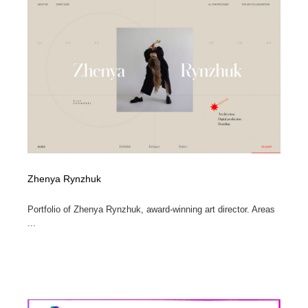
オフィス・シェアオフィス・コワーキング・シェアス
商業施設・商業ビル
33
ペース
商業施設・商業ビル
携帯電話・通信・サービス
15
携帯電話・通信・サービス
ファッション・洋服
511
ファッション・洋服
コスメ・化粧品・石鹸・シャンプー・ヘアケア・香水
220
コスメ・化粧品・石鹸・シャンプー・ヘアケア・香水
農業・林業・漁業・畜産・鉱業・燃料
54
農業・林業・漁業・畜産・鉱業・燃料
食品・飲料・酒・菓子
444
Zhenya Rynzhuk
食品・飲料・酒・菓子
Portfolio of Zhenya Rynzhuk, award-winning art director. Areas
飲食・レストラン・カフェ
182
...
飲食・レストラン・カフェ
植物・花・ガーデニング・造園
42
植物・花・ガーデニング・造園
陶芸・窯・ガラス・木工・手工芸
34