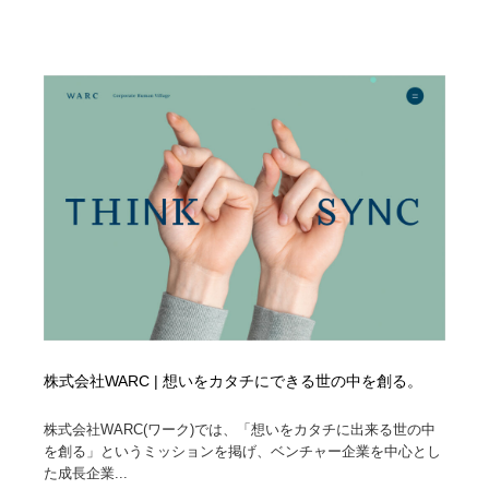
Drawing Software / お絵かきソフト・アプリ・ブラシ
ニュース・マガジン・メディア・SNS・YouTube
346
ニュース・マガジン・メディア・SNS・YouTube
株式会社WARC | 想いをカタチにできる世の中を創る。
株式会社WARC(ワーク)では、「想いをカタチに出来る世の中
を創る」というミッションを掲げ、ベンチャー企業を中心とし
た成長企業...