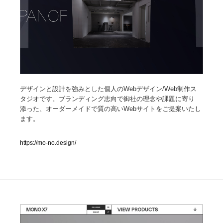
人気ランキング TOP100
業界別 登録Webサイト一覧
Web制作会社・プロダクション・デジタル
579
デザインと設計を強みとした個人のWebデザイン/Web制作ス
Web制作会社・プロダクション・デジタル
フォトグラファー・カメラマン・写真
257
タジオです。ブランディング志向で御社の理念や課題に寄り
添った、オーダーメイドで質の高いWebサイトをご提案いたし
フォトグラファー・カメラマン・写真
広告・マーケティング・PR・企画・プロデュース
182
ます。
広告・マーケティング・PR・企画・プロデュース
ブランディング・コンサルティング
151
https://mo-no.design/
ブランディング・コンサルティング
グラフィックデザイン・デザイン事務所
485
グラフィックデザイン・デザイン事務所
印刷・製本・包装・グッズ
43
印刷・製本・包装・グッズ
イラストレーター
160