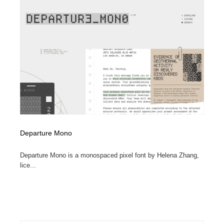
コーダー・エンジニア・デベロッパー
Javascript・WordPress・CSS・SEO・コーディング
97
Javascript・WordPress・CSS・SEO・コーディング
レンタルサーバー・クラウドサービス・ドメイン
10
レンタルサーバー・クラウドサービス・ドメイン
ネット通販・EC・オークション・フリマ
15
ネット通販・EC・オークション・フリマ
フリー素材・写真・モックアップ
41
フリー素材・写真・モックアップ
3D・CG・モーションデザイン
21
3D・CG・モーションデザイン
眼鏡・コンタクトレンズ・サングラス
30
Departure Mono
眼鏡・コンタクトレンズ・サングラス
プロダクト・インテリア
139
Departure Mono is a monospaced pixel font by Helena Zhang,
lice...
プロダクト・インテリア
ライフスタイル・家具・生活雑貨・家電
320
ライフスタイル・家具・生活雑貨・家電
ネオンサイン・ネオン菅・オリジナル
7
ネオンサイン・ネオン菅・オリジナル