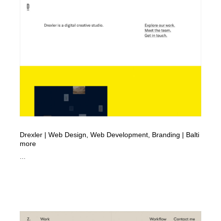
縫製・革製品・靴・鞄
55
縫製・革製品・靴・鞄
時計・腕時計
28
時計・腕時計
カメラ・レンズ
18
カメラ・レンズ
ジュエリー・装飾品
54
ジュエリー・装飾品
おもちゃ・ホビー・ゲーム
35
おもちゃ・ホビー・ゲーム
アニメーション・キャラクターデザイン
23
Drexler | Web Design, Web Development, Branding | Balti
more
アニメーション・キャラクターデザイン
建築・空間・工務店・内装・店舗・環境デザイン
276
...
建築・空間・工務店・内装・店舗・環境デザイン
建設・住宅・不動産・倉庫
197
建設・住宅・不動産・倉庫
オフィス・シェアオフィス・コワーキング・シェアス
46
ペース