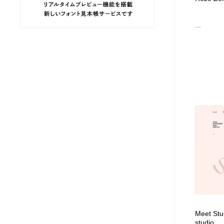
ヘアサロン・美容院・理髪店・エステ
旅行・観光・電車・航空会社
55
...
旅行・観光・電車・航空会社
ペット・トリミング
20
ペット・トリミング
宗教・神社仏閣・禅・寺・神社
33
宗教・神社仏閣・禅・寺・神社
健康・医療・福祉・病院・歯医者・製薬・薬品
200
健康・医療・福祉・病院・歯医者・製薬・薬品
教育・スクール・保育・幼稚園・小中高・大学・専門学校
173
教育・スクール・保育・幼稚園・小中高・大学・専門学校
日本伝統：着物・織物・舞踊・歌舞伎・茶道・華道・書道
17
日本伝統：着物・織物・舞踊・歌舞伎・茶道・華道・書道
芸能人・俳優・女優・タレント・モデル・芸能事務所
42
芸能人・俳優・女優・タレント・モデル・芸能事務所
アート・芸術・美術館・美術展・博物館・ギャラリー
383
Meet Stuu
studio