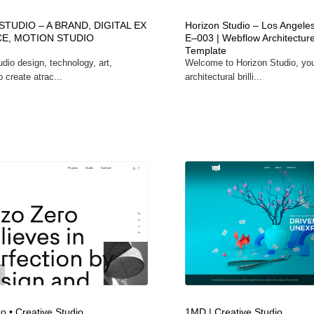
時計・腕時計
おもちゃ・ホビー・ゲーム
35
STUDIO – A BRAND, DIGITAL EX
Horizon Studio – Los Angele
CE, MOTION STUDIO
E–003 | Webflow Architectur
Template
dio design, technology, art,
Welcome to Horizon Studio, yo
おもちゃ・ホビー・ゲーム
建設・住宅・不動産・倉庫
197
o create atrac...
architectural brilli...
建設・住宅・不動産・倉庫
携帯電話・通信・サービス
15
携帯電話・通信・サービス
農業・林業・漁業・畜産・鉱業・燃料
54
農業・林業・漁業・畜産・鉱業・燃料
植物・花・ガーデニング・造園
42
植物・花・ガーデニング・造園
工業・加工・技術・機械・電気
59
工業・加工・技術・機械・電気
動物園・水族館・公園・テーマパーク・アミューズメント
23
動物園・水族館・公園・テーマパーク・アミューズメント
自動車・船・飛行機・交通・自転車
71
o • Creative Studio
1MD | Creative Studio