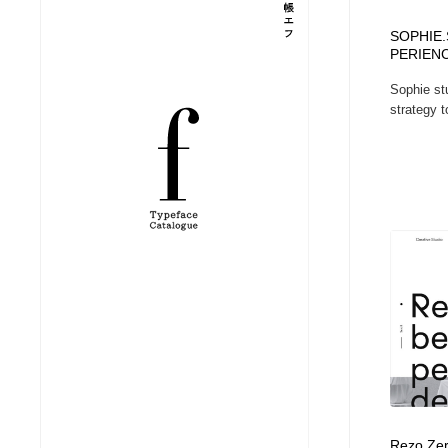
縫製・革製品・靴・鞄
ジュエリー・装飾品
54
SOPHIE.
PERIEN
Sophie stu
ジュエリー・装飾品
建築・空間・工務店・内装・店舗・環境デザイン
276
strategy t
建築・空間・工務店・内装・店舗・環境デザイン
商業施設・商業ビル
33
商業施設・商業ビル
コスメ・化粧品・石鹸・シャンプー・ヘアケア・香水
220
コスメ・化粧品・石鹸・シャンプー・ヘアケア・香水
飲食・レストラン・カフェ
181
飲食・レストラン・カフェ
材料：糸・布・紙・プラスチック・石・木材
38
材料：糸・布・紙・プラスチック・石・木材
日本の歴史・資料・伝統・将棋・囲碁
4
日本の歴史・資料・伝統・将棋・囲碁
ヘアサロン・美容院・理髪店・エステ
60
Rezo Zer