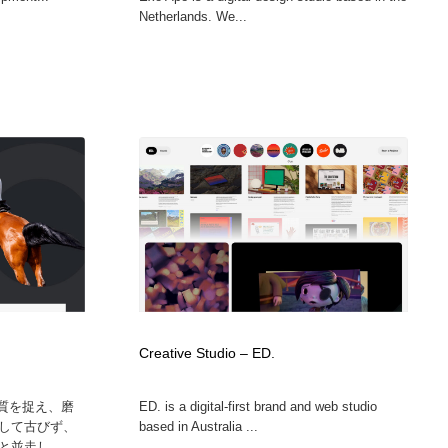
Netherlands. We...
Creative Studio – ED.
本質を捉え、磨
ED. is a digital-first brand and web studio
して古びず、
based in Australia ...
並走し、...