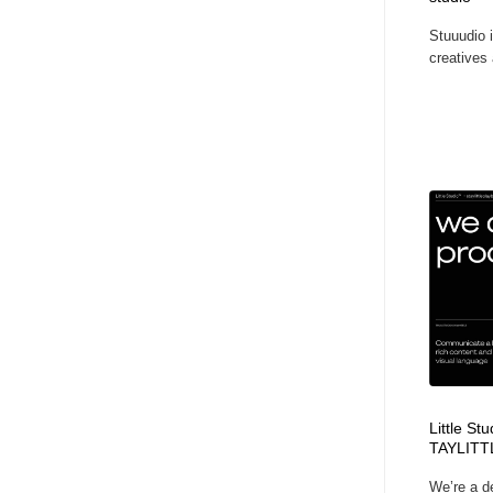
アート・芸術・美術館・美術展・博物館・ギャラリー
GWD スタッフお気に入り
201
Stuuudio i
creatives 
GWD スタッフお気に入り
Little S
TAYLITT
We’re a d