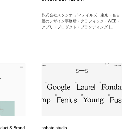
ホテル・旅館・温泉・銭湯・サウナ
スポーツ・スポーツ用品・トレーニング・ダイエット
71
株式会社スタジオ ディテイルズ | 東京・名古
屋のデザイン事務所・グラフィック・WEB・
スポーツ・スポーツ用品・トレーニング・ダイエット
育児・ベイビー・玩具・絵本
27
アプリ・プロダクト・ブランディング |...
育児・ベイビー・玩具・絵本
求人・採用・転職・就職・人材紹介
379
求人・採用・転職・就職・人材紹介
起業・事業支援・ボランティア・NPO
8
起業・事業支援・ボランティア・NPO
テクノロジー・AI・人工知能・スマートホーム・オンライン
74
テクノロジー・AI・人工知能・スマートホーム・オンライン
音楽・アーティスト・楽器・舞台・演劇・ミュージカル・ダ
152
ンス
音楽・アーティスト・楽器・舞台・演劇・ミュージカル・ダ
マッチングサービス
22
ンス
マッチングサービス
グラフィティ・Graffiti・ストリートアート
4
oduct & Brand
sabato.studio