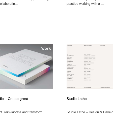
ollaboratin...
practice working with a ...
io – Create great.
Studio Lathe
t, reinvigorate and transform
Studio Lathe – Design & Devel