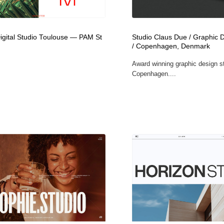
フォトグラファー・カメラマン・写真
グラフィックデザイン・デザイン事務所
485
igital Studio Toulouse — PAM St
Studio Claus Due / Graphic 
/ Copenhagen, Denmark
グラフィックデザイン・デザイン事務所
コンテンツ・メディア制作会社
9
Award winning graphic design s
Copenhagen....
コンテンツ・メディア制作会社
編集・ライティング・コピーライター
19
編集・ライティング・コピーライター
撮影スタジオ・撮影用小物・背景ボード・リース・レンタル
20
撮影スタジオ・撮影用小物・背景ボード・リース・レンタル
レンタルサーバー・クラウドサービス・ドメイン
10
レンタルサーバー・クラウドサービス・ドメイン
3D・CG・モーションデザイン
20
3D・CG・モーションデザイン
ライフスタイル・家具・生活雑貨・家電
319
ライフスタイル・家具・生活雑貨・家電
時計・腕時計
28