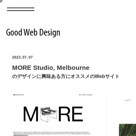
Good Web Design
2026年08月06日の登録サイト数は8548件です
2023. 07. 07
MORE Studio, Melbourne
登録Webサイト全一覧
8548
のデザインに興味ある方にオススメのWebサイト
登録Webサイト全一覧!
ABOUT
ABOUT
業界別 登録Webサイト一覧
Web制作会社・プロダクション・デジタル
579