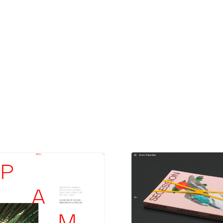
現役Webデザイナーによるコラム
15
現役Webデザイナーによるコラム
人気ランキング TOP100
人気ランキング TOP100
フォトグラファー・カメラマン・写真
257