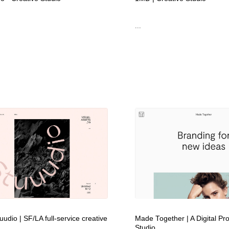
自動車・船・飛行機・交通・自転車
アウトドア・キャンプ・登山
40
...
アウトドア・キャンプ・登山
ウェディング・結婚
38
ウェディング・結婚
法律・監査・税理士・弁護士・司法書士・行政
29
法律・監査・税理士・弁護士・司法書士・行政
金融・銀行・投資・保険・M&A・商社
78
金融・銀行・投資・保険・M&A・商社
システム開発・IT・決済・アプリ・ソフトウェア
99
システム開発・IT・決済・アプリ・ソフトウェア
映画・アニメ・DVD・動画配信・放送・TV・ラジオ
65
映画・アニメ・DVD・動画配信・放送・TV・ラジオ
キャンペーン・イベント・ワークショップ・コンペティショ
77
ン
キャンペーン・イベント・ワークショップ・コンペティショ
鉛筆画・木炭画・デッサン・クロッキー
15
ン
udio | SF/LA full-service creative
Made Together | A Digital Pr
Studio