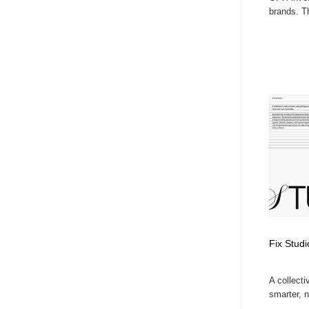
brands. Th
Fix Studi
A collecti
smarter, n