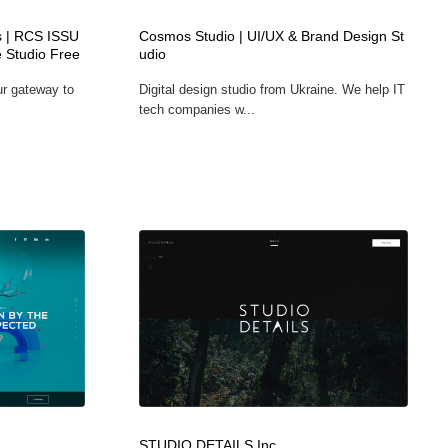
カメラ・レンズ
アニメーション・キャラクターデザイン
23
s | RCS ISSU
Cosmos Studio | UI/UX & Brand Design St
e Studio Free
udio
ur gateway to
Digital design studio from Ukraine. We help IT
アニメーション・キャラクターデザイン
オフィス・シェアオフィス・コワーキング・シェアスペース
46
tech companies w...
オフィス・シェアオフィス・コワーキング・シェアスペース
ファッション・洋服
511
ファッション・洋服
食品・飲料・酒・菓子
444
食品・飲料・酒・菓子
陶芸・窯・ガラス・木工・手工芸
34
陶芸・窯・ガラス・木工・手工芸
宇宙
9
宇宙
書籍・本屋・出版・作家・小説家・脚本家
58
書籍・本屋・出版・作家・小説家・脚本家
ホテル・旅館・温泉・銭湯・サウナ
149
STUDIO DETAILS Inc.