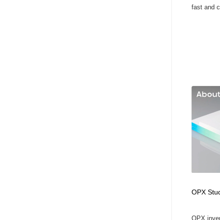
fast and c
OPX Stud
OPX inven