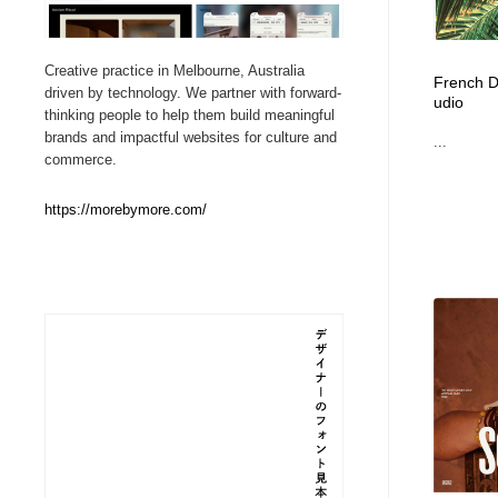
Web制作会社・プロダクション・デジタル
ブランディング・コンサルティング
151
Creative practice in Melbourne, Australia
French D
driven by technology. We partner with forward-
udio
ブランディング・コンサルティング
イラストレーター
160
thinking people to help them build meaningful
brands and impactful websites for culture and
...
commerce.
イラストレーター
レタリング・カリグラフィ・サイン・看板
31
https://morebymore.com/
レタリング・カリグラフィ・サイン・看板
映像・クリエイター・プロダクション
164
映像・クリエイター・プロダクション
Javascript・WordPress・CSS・SEO・コーディング
97
Javascript・WordPress・CSS・SEO・コーディング
フリー素材・写真・モックアップ
41
フリー素材・写真・モックアップ
プロダクト・インテリア
139
プロダクト・インテリア
縫製・革製品・靴・鞄
55