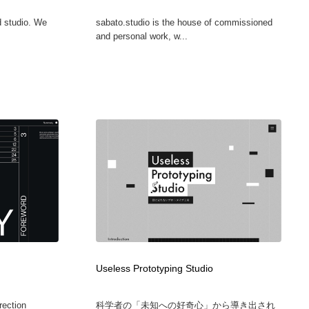
グラフィティ・Graffiti・ストリートアート
ニュース・マガジン・メディア・SNS・YouTube
346
d studio. We
sabato.studio is the house of commissioned
and personal work, w...
ニュース・マガジン・メディア・SNS・YouTube
Useless Prototyping Studio
rection
科学者の「未知への好奇心」から導き出され