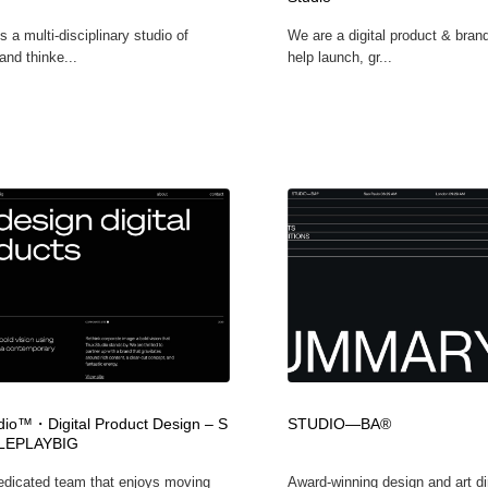
鉛筆画・木炭画・デッサン・クロッキー
Drawing Software / お絵かきソフト・アプリ・ブラシ
11
s a multi-disciplinary studio of
We are a digital product & bran
and thinke...
help launch, gr...
Drawing Software / お絵かきソフト・アプリ・ブラシ
tudio™・Digital Product Design – S
STUDIO—BA®
LEPLAYBIG
edicated team that enjoys moving
Award-winning design and art di