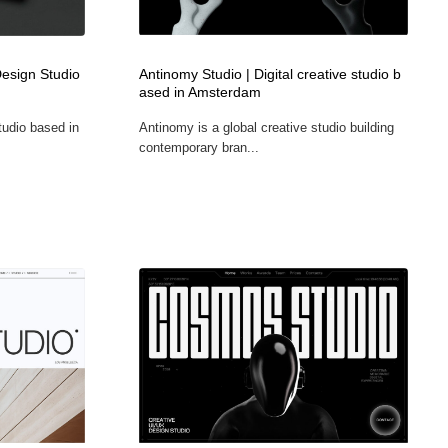
広告・マーケティング・PR・企画・プロデュース
印刷・製本・包装・グッズ
43
Design Studio
Antinomy Studio | Digital creative studio b
ased in Amsterdam
印刷・製本・包装・グッズ
フォント・フリーフォント / 書体
238
tudio based in
Antinomy is a global creative studio building
contemporary bran...
フォント・フリーフォント / 書体
スタイリスト・ヘア＆メークアップ・プロップ・セットデザ
18
イン
スタイリスト・ヘア＆メークアップ・プロップ・セットデザ
コーダー・エンジニア・デベロッパー
136
イン
コーダー・エンジニア・デベロッパー
ネット通販・EC・オークション・フリマ
15
ネット通販・EC・オークション・フリマ
眼鏡・コンタクトレンズ・サングラス
30
眼鏡・コンタクトレンズ・サングラス
ネオンサイン・ネオン菅・オリジナル
7
ネオンサイン・ネオン菅・オリジナル
カメラ・レンズ
18