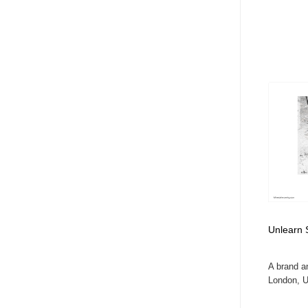
Unlearn 
A brand an
London, U