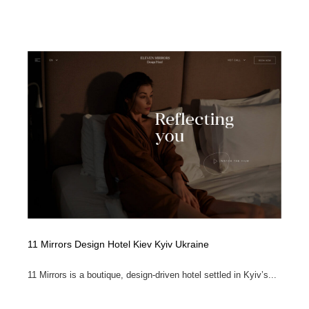
陶芸・窯・ガラス・木工・手工芸
材料：糸・布・紙・プラスチック・石・木材
38
材料：糸・布・紙・プラスチック・石・木材
工業・加工・技術・機械・電気
59
工業・加工・技術・機械・電気
宇宙
9
宇宙
日本の歴史・資料・伝統・将棋・囲碁
4
日本の歴史・資料・伝統・将棋・囲碁
動物園・水族館・公園・テーマパーク・アミューズメン
23
ト
動物園・水族館・公園・テーマパーク・アミューズメン
書籍・本屋・出版・作家・小説家・脚本家
58
ト
書籍・本屋・出版・作家・小説家・脚本家
ヘアサロン・美容院・理髪店・エステ
60
11 Mirrors Design Hotel Kiev Kyiv Ukraine
ヘアサロン・美容院・理髪店・エステ
自動車・船・飛行機・交通・自転車
71
11 Mirrors is a boutique, design-driven hotel settled in Kyiv’s...
自動車・船・飛行機・交通・自転車
ホテル・旅館・温泉・銭湯・サウナ
149