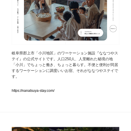
人気ランキング TOP100
業界別 登録Webサイト一覧
Web制作会社・プロダクション・デジタル
579
Web制作会社・プロダクション・デジタル
岐阜県郡上市「小川地区」のワーケーション施設『ななつやス
フォトグラファー・カメラマン・写真
257
テイ』の公式サイトです。人口250人、人里離れた秘境の地
「小川」でちょっと働き、ちょっと暮らす。不便と便利が同居
フォトグラファー・カメラマン・写真
広告・マーケティング・PR・企画・プロデュース
182
するワーケーションに調度いいお宿、それがななつやステイで
す。
広告・マーケティング・PR・企画・プロデュース
ブランディング・コンサルティング
151
https://nanatsuya-stay.com/
ブランディング・コンサルティング
グラフィックデザイン・デザイン事務所
485
グラフィックデザイン・デザイン事務所
印刷・製本・包装・グッズ
43
印刷・製本・包装・グッズ
イラストレーター
160