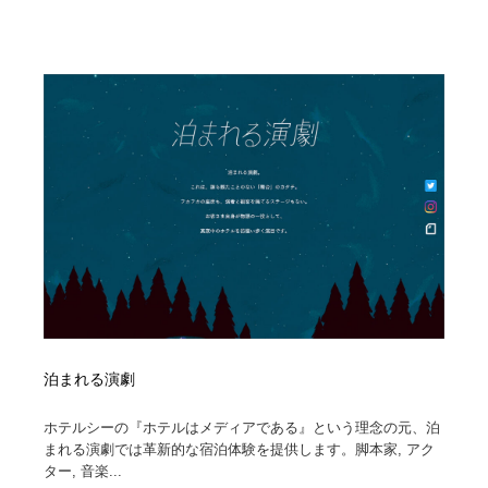
求人・採用・転職・就職・人材紹介
健康・医療・福祉・病院・歯医者・製薬・薬品
200
健康・医療・福祉・病院・歯医者・製薬・薬品
金融・銀行・投資・保険・M&A・商社
78
金融・銀行・投資・保険・M&A・商社
起業・事業支援・ボランティア・NPO
8
起業・事業支援・ボランティア・NPO
教育・スクール・保育・幼稚園・小中高・大学・専門学
173
校
教育・スクール・保育・幼稚園・小中高・大学・専門学
システム開発・IT・決済・アプリ・ソフトウェア
99
校
システム開発・IT・決済・アプリ・ソフトウェア
テクノロジー・AI・人工知能・スマートホーム・オンラ
74
イン
テクノロジー・AI・人工知能・スマートホーム・オンラ
日本伝統：着物・織物・舞踊・歌舞伎・茶道・華道・書
17
泊まれる演劇
イン
道
ホテルシーの『ホテルはメディアである』という理念の元、泊
日本伝統：着物・織物・舞踊・歌舞伎・茶道・華道・書
映画・アニメ・DVD・動画配信・放送・TV・ラジオ
65
まれる演劇では革新的な宿泊体験を提供します。脚本家, アク
道
ター, 音楽...