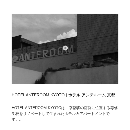
オフィス・シェアオフィス・コワーキング・シェアス
商業施設・商業ビル
33
ペース
商業施設・商業ビル
携帯電話・通信・サービス
15
携帯電話・通信・サービス
ファッション・洋服
511
ファッション・洋服
コスメ・化粧品・石鹸・シャンプー・ヘアケア・香水
220
コスメ・化粧品・石鹸・シャンプー・ヘアケア・香水
農業・林業・漁業・畜産・鉱業・燃料
54
農業・林業・漁業・畜産・鉱業・燃料
食品・飲料・酒・菓子
444
食品・飲料・酒・菓子
飲食・レストラン・カフェ
182
HOTEL ANTEROOM KYOTO | ホテル アンテルーム 京都
飲食・レストラン・カフェ
植物・花・ガーデニング・造園
42
HOTEL ANTEROOM KYOTOは、京都駅の南側に位置する専修
学校をリノベートして生まれたホテル＆アパートメントで
植物・花・ガーデニング・造園
陶芸・窯・ガラス・木工・手工芸
34
す。...