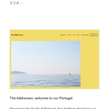
ビリオ...
Drawing Software / お絵かきソフト・アプリ・ブラシ
ニュース・マガジン・メディア・SNS・YouTube
346
ニュース・マガジン・メディア・SNS・YouTube
The Addresses, welcome to our Portugal.
Situated in the South of Portugal, five buildings that house st...