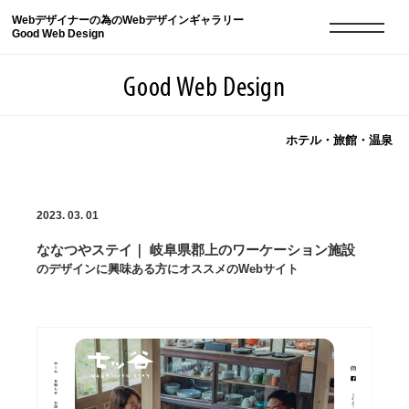
Webデザイナーの為のWebデザインギャラリー
Good Web Design
Good Web Design
ホテル・旅館・温泉
2026年08月09日の登録サイト数は8551件です
2023. 03. 01
登録Webサイト全一覧
8551
ななつやステイ｜ 岐阜県郡上のワーケーション施設
登録Webサイト全一覧!
現役Webデザイナーによるコラム
15
のデザインに興味ある方にオススメのWebサイト
現役Webデザイナーによるコラム
ニュース
12
ニュース
ABOUT
ABOUT
人気ランキング TOP100