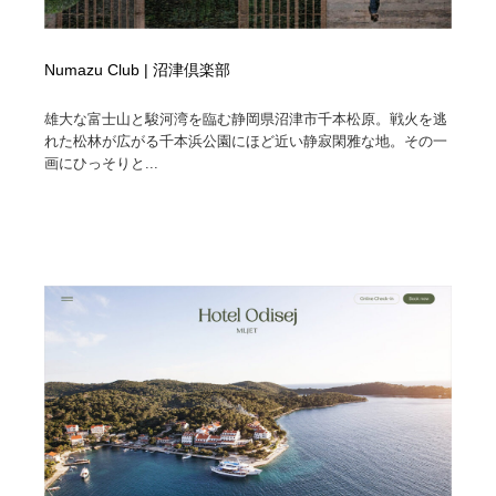
Numazu Club | 沼津倶楽部
雄大な富士山と駿河湾を臨む静岡県沼津市千本松原。戦火を逃
れた松林が広がる千本浜公園にほど近い静寂閑雅な地。その一
画にひっそりと...