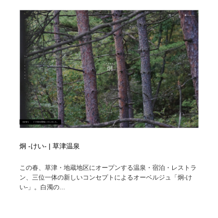
縫製・革製品・靴・鞄
55
縫製・革製品・靴・鞄
時計・腕時計
28
時計・腕時計
カメラ・レンズ
18
カメラ・レンズ
ジュエリー・装飾品
54
ジュエリー・装飾品
おもちゃ・ホビー・ゲーム
35
おもちゃ・ホビー・ゲーム
アニメーション・キャラクターデザイン
23
アニメーション・キャラクターデザイン
建築・空間・工務店・内装・店舗・環境デザイン
276
炯 -けい- | 草津温泉
建築・空間・工務店・内装・店舗・環境デザイン
建設・住宅・不動産・倉庫
197
この春、草津・地蔵地区にオープンする温泉・宿泊・レストラ
ン、三位一体の新しいコンセプトによるオーベルジュ「炯-け
い-」。白濁の...
建設・住宅・不動産・倉庫
オフィス・シェアオフィス・コワーキング・シェアス
46
ペース