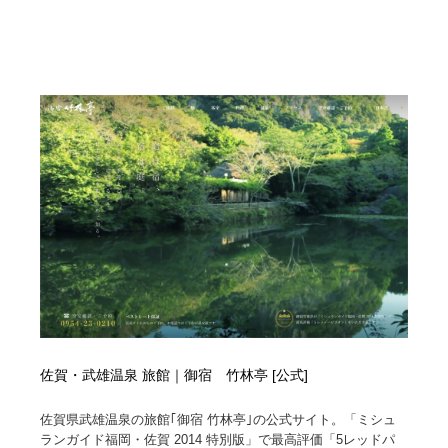
映画・アニメ・DVD・動画配信・放送・TV・ラジオ
音楽・アーティスト・楽器・舞台・演劇・ミュージカ
152
ル・ダンス
音楽・アーティスト・楽器・舞台・演劇・ミュージカ
芸能人・俳優・女優・タレント・モデル・芸能事務所
42
ル・ダンス
芸能人・俳優・女優・タレント・モデル・芸能事務所
キャンペーン・イベント・ワークショップ・コンペティ
77
ション
キャンペーン・イベント・ワークショップ・コンペティ
マッチングサービス
22
ション
マッチングサービス
アート・芸術・美術館・美術展・博物館・ギャラリー
383
アート・芸術・美術館・美術展・博物館・ギャラリー
鉛筆画・木炭画・デッサン・クロッキー
15
鉛筆画・木炭画・デッサン・クロッキー
グラフィティ・Graffiti・ストリートアート
4
佐賀・武雄温泉 旅館｜御宿 竹林亭 [公式]
グラフィティ・Graffiti・ストリートアート
GWD スタッフお気に入り
201
佐賀県武雄温泉の旅館｢御宿 竹林亭｣の公式サイト。「ミシュ
GWD スタッフお気に入り
Drawing Software / お絵かきソフト・アプリ・ブラシ
11
ランガイド福岡・佐賀 2014 特別版」で最高評価「5レッドパ