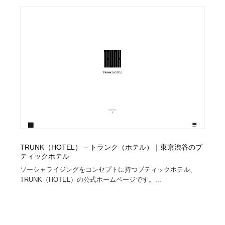
コーダー・エンジニア・デベロッパー
Javascript・WordPress・CSS・SEO・コーディング
97
Javascript・WordPress・CSS・SEO・コーディング
レンタルサーバー・クラウドサービス・ドメイン
10
レンタルサーバー・クラウドサービス・ドメイン
ネット通販・EC・オークション・フリマ
15
ネット通販・EC・オークション・フリマ
フリー素材・写真・モックアップ
41
フリー素材・写真・モックアップ
3D・CG・モーションデザイン
21
3D・CG・モーションデザイン
眼鏡・コンタクトレンズ・サングラス
30
TRUNK（HOTEL） – トランク（ホテル）｜東京渋谷のブ
眼鏡・コンタクトレンズ・サングラス
プロダクト・インテリア
139
ティックホテル
ソーシャライジングをコンセプトに持つブティックホテル、
プロダクト・インテリア
ライフスタイル・家具・生活雑貨・家電
320
TRUNK（HOTEL）の公式ホームページです。...
ライフスタイル・家具・生活雑貨・家電
ネオンサイン・ネオン菅・オリジナル
7
ネオンサイン・ネオン菅・オリジナル