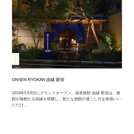
イラストレーター
コンテンツ・メディア制作会社
9
コンテンツ・メディア制作会社
フォント・フリーフォント / 書体
238
フォント・フリーフォント / 書体
レタリング・カリグラフィ・サイン・看板
31
レタリング・カリグラフィ・サイン・看板
編集・ライティング・コピーライター
19
編集・ライティング・コピーライター
スタイリスト・ヘア＆メークアップ・プロップ・セット
18
デザイン
ONSEN RYOKAN 由縁 新宿
スタイリスト・ヘア＆メークアップ・プロップ・セット
映像・クリエイター・プロダクション
164
デザイン
2019年5月8日にグランドオープン。温泉旅館 由縁 新宿は、旅
館が旅館たる由縁を研鑽し、新たな旅館の過ごし方を体感いい
映像・クリエイター・プロダクション
撮影スタジオ・撮影用小物・背景ボード・リース・レン
20
ただけ...
タル
撮影スタジオ・撮影用小物・背景ボード・リース・レン
コーダー・エンジニア・デベロッパー
136
タル