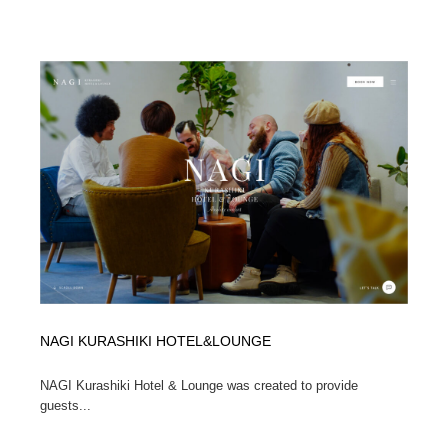
ホテル・旅館・温泉・銭湯・サウナ
旅行・観光・電車・航空会社
55
旅行・観光・電車・航空会社
アウトドア・キャンプ・登山
40
アウトドア・キャンプ・登山
スポーツ・スポーツ用品・トレーニング・ダイエット
71
スポーツ・スポーツ用品・トレーニング・ダイエット
ペット・トリミング
20
ペット・トリミング
ウェディング・結婚
38
ウェディング・結婚
育児・ベイビー・玩具・絵本
27
育児・ベイビー・玩具・絵本
宗教・神社仏閣・禅・寺・神社
33
NAGI KURASHIKI HOTEL&LOUNGE
宗教・神社仏閣・禅・寺・神社
法律・監査・税理士・弁護士・司法書士・行政
29
NAGI Kurashiki Hotel & Lounge was created to provide
guests...
法律・監査・税理士・弁護士・司法書士・行政
求人・採用・転職・就職・人材紹介
379