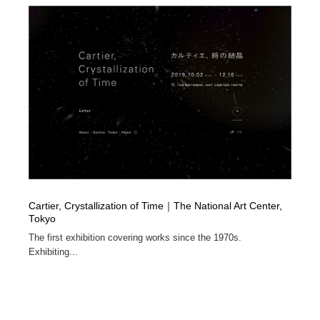
オフィス・シェアオフィス・コワーキング・シェアス
商業施設・商業ビル
33
ペース
商業施設・商業ビル
携帯電話・通信・サービス
15
携帯電話・通信・サービス
ファッション・洋服
511
ファッション・洋服
コスメ・化粧品・石鹸・シャンプー・ヘアケア・香水
220
コスメ・化粧品・石鹸・シャンプー・ヘアケア・香水
農業・林業・漁業・畜産・鉱業・燃料
54
農業・林業・漁業・畜産・鉱業・燃料
食品・飲料・酒・菓子
444
Cartier, Crystallization of Time｜The National Art Center,
食品・飲料・酒・菓子
飲食・レストラン・カフェ
182
Tokyo
The first exhibition covering works since the 1970s.
Exhibiting...
飲食・レストラン・カフェ
植物・花・ガーデニング・造園
42
植物・花・ガーデニング・造園
陶芸・窯・ガラス・木工・手工芸
34