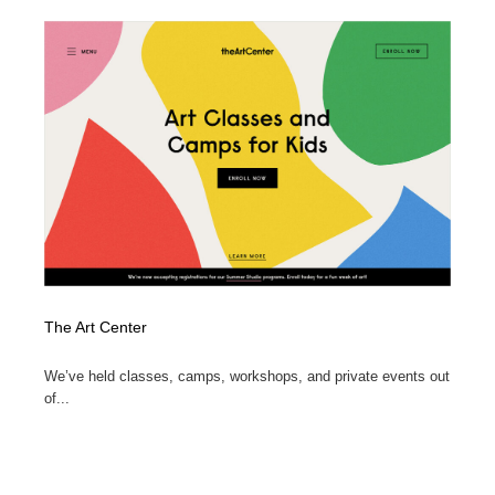
ホテル・旅館・温泉・銭湯・サウナ
旅行・観光・電車・航空会社
55
旅行・観光・電車・航空会社
アウトドア・キャンプ・登山
40
アウトドア・キャンプ・登山
スポーツ・スポーツ用品・トレーニング・ダイエット
71
スポーツ・スポーツ用品・トレーニング・ダイエット
ペット・トリミング
20
ペット・トリミング
ウェディング・結婚
38
ウェディング・結婚
育児・ベイビー・玩具・絵本
27
The Art Center
育児・ベイビー・玩具・絵本
宗教・神社仏閣・禅・寺・神社
33
We’ve held classes, camps, workshops, and private events out
宗教・神社仏閣・禅・寺・神社
法律・監査・税理士・弁護士・司法書士・行政
29
of...
法律・監査・税理士・弁護士・司法書士・行政
求人・採用・転職・就職・人材紹介
379