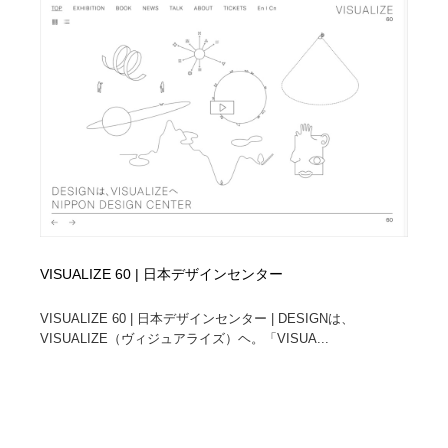
コーダー・エンジニア・デベロッパー
Javascript・WordPress・CSS・SEO・コーディング
97
Javascript・WordPress・CSS・SEO・コーディング
レンタルサーバー・クラウドサービス・ドメイン
10
レンタルサーバー・クラウドサービス・ドメイン
ネット通販・EC・オークション・フリマ
15
ネット通販・EC・オークション・フリマ
フリー素材・写真・モックアップ
41
フリー素材・写真・モックアップ
3D・CG・モーションデザイン
20
3D・CG・モーションデザイン
眼鏡・コンタクトレンズ・サングラス
30
VISUALIZE 60 | 日本デザインセンター
眼鏡・コンタクトレンズ・サングラス
プロダクト・インテリア
139
VISUALIZE 60 | 日本デザインセンター | DESIGNは、
VISUALIZE（ヴィジュアライズ）ヘ。「VISUA...
プロダクト・インテリア
ライフスタイル・家具・生活雑貨・家電
320
ライフスタイル・家具・生活雑貨・家電
ネオンサイン・ネオン菅・オリジナル
7
ネオンサイン・ネオン菅・オリジナル