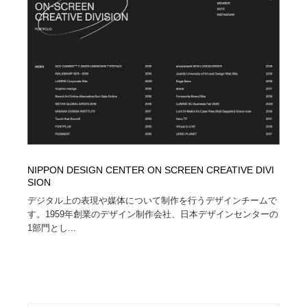
イラストレーター
コンテンツ・メディア制作会社
9
コンテンツ・メディア制作会社
フォント・フリーフォント / 書体
238
フォント・フリーフォント / 書体
レタリング・カリグラフィ・サイン・看板
31
レタリング・カリグラフィ・サイン・看板
編集・ライティング・コピーライター
19
編集・ライティング・コピーライター
スタイリスト・ヘア＆メークアップ・プロップ・セット
18
デザイン
NIPPON DESIGN CENTER ON SCREEN CREATIVE DIVI
SION
スタイリスト・ヘア＆メークアップ・プロップ・セット
映像・クリエイター・プロダクション
164
デジタル上の表現や媒体について制作を行うデザインチームで
デザイン
す。1959年創業のデザイン制作会社、日本デザインセンターの
1部門とし...
映像・クリエイター・プロダクション
撮影スタジオ・撮影用小物・背景ボード・リース・レン
20
タル
撮影スタジオ・撮影用小物・背景ボード・リース・レン
コーダー・エンジニア・デベロッパー
136
タル