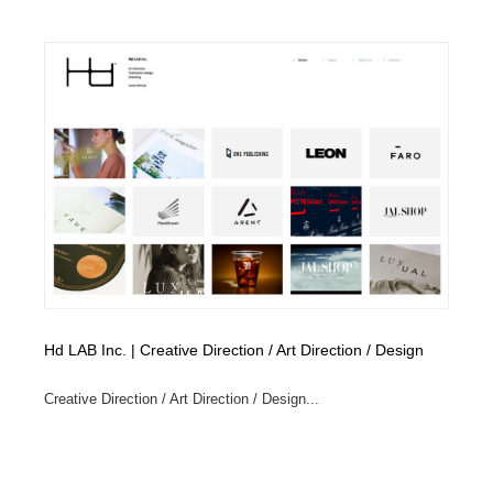
映画・アニメ・DVD・動画配信・放送・TV・ラジオ
音楽・アーティスト・楽器・舞台・演劇・ミュージカ
152
ル・ダンス
音楽・アーティスト・楽器・舞台・演劇・ミュージカ
芸能人・俳優・女優・タレント・モデル・芸能事務所
42
ル・ダンス
芸能人・俳優・女優・タレント・モデル・芸能事務所
キャンペーン・イベント・ワークショップ・コンペティ
77
ション
キャンペーン・イベント・ワークショップ・コンペティ
マッチングサービス
22
ション
マッチングサービス
アート・芸術・美術館・美術展・博物館・ギャラリー
383
アート・芸術・美術館・美術展・博物館・ギャラリー
鉛筆画・木炭画・デッサン・クロッキー
15
Hd LAB Inc. | Creative Direction / Art Direction / Design
鉛筆画・木炭画・デッサン・クロッキー
グラフィティ・Graffiti・ストリートアート
4
Creative Direction / Art Direction / Design...
グラフィティ・Graffiti・ストリートアート
GWD スタッフお気に入り
201
GWD スタッフお気に入り
Drawing Software / お絵かきソフト・アプリ・ブラシ
11