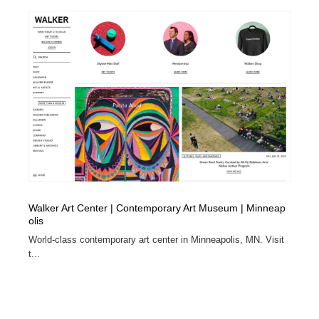
陶芸・窯・ガラス・木工・手工芸
材料：糸・布・紙・プラスチック・石・木材
38
材料：糸・布・紙・プラスチック・石・木材
工業・加工・技術・機械・電気
59
工業・加工・技術・機械・電気
宇宙
9
宇宙
日本の歴史・資料・伝統・将棋・囲碁
4
日本の歴史・資料・伝統・将棋・囲碁
動物園・水族館・公園・テーマパーク・アミューズメン
23
ト
動物園・水族館・公園・テーマパーク・アミューズメン
書籍・本屋・出版・作家・小説家・脚本家
58
ト
Walker Art Center | Contemporary Art Museum | Minneap
olis
書籍・本屋・出版・作家・小説家・脚本家
ヘアサロン・美容院・理髪店・エステ
60
World-class contemporary art center in Minneapolis, MN. Visit
t...
ヘアサロン・美容院・理髪店・エステ
自動車・船・飛行機・交通・自転車
71
自動車・船・飛行機・交通・自転車
ホテル・旅館・温泉・銭湯・サウナ
149