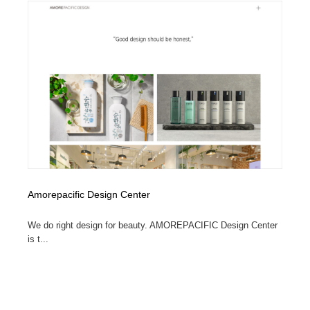
縫製・革製品・靴・鞄
55
縫製・革製品・靴・鞄
時計・腕時計
28
時計・腕時計
カメラ・レンズ
18
カメラ・レンズ
ジュエリー・装飾品
54
ジュエリー・装飾品
おもちゃ・ホビー・ゲーム
35
おもちゃ・ホビー・ゲーム
アニメーション・キャラクターデザイン
23
Amorepacific Design Center
アニメーション・キャラクターデザイン
建築・空間・工務店・内装・店舗・環境デザイン
276
We do right design for beauty. AMOREPACIFIC Design Center
建築・空間・工務店・内装・店舗・環境デザイン
建設・住宅・不動産・倉庫
197
is t...
建設・住宅・不動産・倉庫
オフィス・シェアオフィス・コワーキング・シェアス
46
ペース