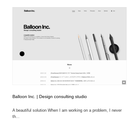
求人・採用・転職・就職・人材紹介
健康・医療・福祉・病院・歯医者・製薬・薬品
200
健康・医療・福祉・病院・歯医者・製薬・薬品
金融・銀行・投資・保険・M&A・商社
78
金融・銀行・投資・保険・M&A・商社
起業・事業支援・ボランティア・NPO
8
起業・事業支援・ボランティア・NPO
教育・スクール・保育・幼稚園・小中高・大学・専門学
173
校
教育・スクール・保育・幼稚園・小中高・大学・専門学
システム開発・IT・決済・アプリ・ソフトウェア
99
校
システム開発・IT・決済・アプリ・ソフトウェア
テクノロジー・AI・人工知能・スマートホーム・オンラ
74
イン
Balloon Inc. | Design consulting studio
テクノロジー・AI・人工知能・スマートホーム・オンラ
日本伝統：着物・織物・舞踊・歌舞伎・茶道・華道・書
17
イン
A beautiful solution When I am working on a problem, I never
道
th...
日本伝統：着物・織物・舞踊・歌舞伎・茶道・華道・書
映画・アニメ・DVD・動画配信・放送・TV・ラジオ
65
道