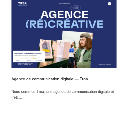
求人・採用・転職・就職・人材紹介
健康・医療・福祉・病院・歯医者・製薬・薬品
200
健康・医療・福祉・病院・歯医者・製薬・薬品
金融・銀行・投資・保険・M&A・商社
78
金融・銀行・投資・保険・M&A・商社
起業・事業支援・ボランティア・NPO
8
起業・事業支援・ボランティア・NPO
教育・スクール・保育・幼稚園・小中高・大学・専門学
173
校
教育・スクール・保育・幼稚園・小中高・大学・専門学
システム開発・IT・決済・アプリ・ソフトウェア
99
校
システム開発・IT・決済・アプリ・ソフトウェア
テクノロジー・AI・人工知能・スマートホーム・オンラ
Agence de communication digitale — Troa
74
イン
Nous sommes Troa, une agence de communication digitale et
テクノロジー・AI・人工知能・スマートホーム・オンラ
日本伝統：着物・織物・舞踊・歌舞伎・茶道・華道・書
(ré)c...
17
イン
道
日本伝統：着物・織物・舞踊・歌舞伎・茶道・華道・書
映画・アニメ・DVD・動画配信・放送・TV・ラジオ
65
道