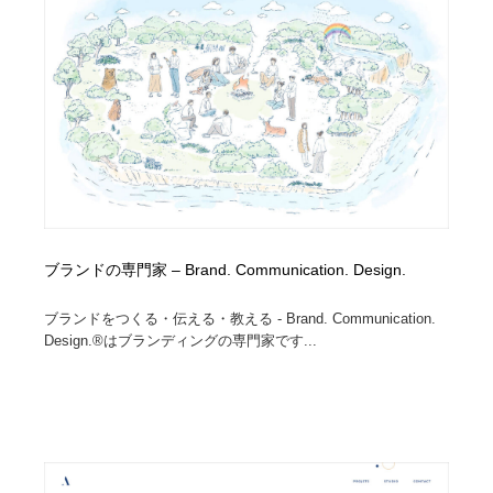
オフィス・シェアオフィス・コワーキング・シェアス
商業施設・商業ビル
33
ペース
商業施設・商業ビル
携帯電話・通信・サービス
15
携帯電話・通信・サービス
ファッション・洋服
511
ファッション・洋服
コスメ・化粧品・石鹸・シャンプー・ヘアケア・香水
220
コスメ・化粧品・石鹸・シャンプー・ヘアケア・香水
農業・林業・漁業・畜産・鉱業・燃料
54
ブランドの専門家 – Brand. Communication. Design.
農業・林業・漁業・畜産・鉱業・燃料
食品・飲料・酒・菓子
444
ブランドをつくる・伝える・教える - Brand. Communication.
食品・飲料・酒・菓子
飲食・レストラン・カフェ
182
Design.®はブランディングの専門家です...
飲食・レストラン・カフェ
植物・花・ガーデニング・造園
42
植物・花・ガーデニング・造園
陶芸・窯・ガラス・木工・手工芸
34