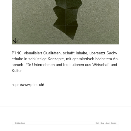
人気ランキング TOP100
業界別 登録Webサイト一覧
Web制作会社・プロダクション・デジタル
579
Web制作会社・プロダクション・デジタル
P’INC. visualisiert Qualitäten, schafft Inhalte, übersetzt Sachv
フォトグラファー・カメラマン・写真
257
erhalte in schlüssige Konzepte, mit gestalterisch höchstem An­
sp­ruch. Für Unter­nehmen und Institutionen aus Wirt­schaft und
フォトグラファー・カメラマン・写真
広告・マーケティング・PR・企画・プロデュース
182
Kultur.
広告・マーケティング・PR・企画・プロデュース
ブランディング・コンサルティング
151
https://www.p-inc.ch/
ブランディング・コンサルティング
グラフィックデザイン・デザイン事務所
485
グラフィックデザイン・デザイン事務所
印刷・製本・包装・グッズ
43
印刷・製本・包装・グッズ
イラストレーター
160