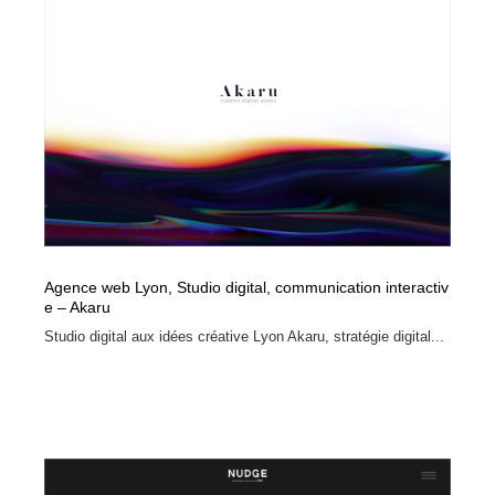
陶芸・窯・ガラス・木工・手工芸
材料：糸・布・紙・プラスチック・石・木材
38
材料：糸・布・紙・プラスチック・石・木材
工業・加工・技術・機械・電気
59
工業・加工・技術・機械・電気
宇宙
9
宇宙
日本の歴史・資料・伝統・将棋・囲碁
4
日本の歴史・資料・伝統・将棋・囲碁
動物園・水族館・公園・テーマパーク・アミューズメン
23
ト
Agence web Lyon, Studio digital, communication interactiv
動物園・水族館・公園・テーマパーク・アミューズメン
書籍・本屋・出版・作家・小説家・脚本家
58
e – Akaru
ト
Studio digital aux idées créative Lyon Akaru, stratégie digital...
書籍・本屋・出版・作家・小説家・脚本家
ヘアサロン・美容院・理髪店・エステ
60
ヘアサロン・美容院・理髪店・エステ
自動車・船・飛行機・交通・自転車
71
自動車・船・飛行機・交通・自転車
ホテル・旅館・温泉・銭湯・サウナ
149