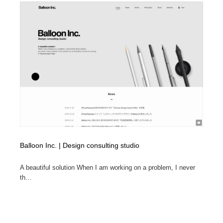
映画・アニメ・DVD・動画配信・放送・TV・ラジオ
音楽・アーティスト・楽器・舞台・演劇・ミュージカ
152
ル・ダンス
音楽・アーティスト・楽器・舞台・演劇・ミュージカ
芸能人・俳優・女優・タレント・モデル・芸能事務所
42
ル・ダンス
芸能人・俳優・女優・タレント・モデル・芸能事務所
キャンペーン・イベント・ワークショップ・コンペティ
77
ション
キャンペーン・イベント・ワークショップ・コンペティ
マッチングサービス
22
ション
マッチングサービス
アート・芸術・美術館・美術展・博物館・ギャラリー
383
アート・芸術・美術館・美術展・博物館・ギャラリー
鉛筆画・木炭画・デッサン・クロッキー
15
Balloon Inc. | Design consulting studio
鉛筆画・木炭画・デッサン・クロッキー
A beautiful solution When I am working on a problem, I never
グラフィティ・Graffiti・ストリートアート
4
th...
グラフィティ・Graffiti・ストリートアート
GWD スタッフお気に入り
201
GWD スタッフお気に入り
Drawing Software / お絵かきソフト・アプリ・ブラシ
11