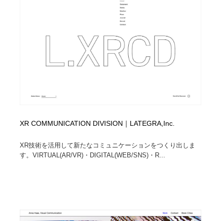
コーダー・エンジニア・デベロッパー
Javascript・WordPress・CSS・SEO・コーディング
97
Javascript・WordPress・CSS・SEO・コーディング
レンタルサーバー・クラウドサービス・ドメイン
10
レンタルサーバー・クラウドサービス・ドメイン
ネット通販・EC・オークション・フリマ
15
ネット通販・EC・オークション・フリマ
フリー素材・写真・モックアップ
41
フリー素材・写真・モックアップ
3D・CG・モーションデザイン
20
XR COMMUNICATION DIVISION｜LATEGRA,Inc.
3D・CG・モーションデザイン
眼鏡・コンタクトレンズ・サングラス
30
XR技術を活用して新たなコミュニケーションをつくり出しま
眼鏡・コンタクトレンズ・サングラス
プロダクト・インテリア
139
す。VIRTUAL(AR/VR)・DIGITAL(WEB/SNS)・R...
プロダクト・インテリア
ライフスタイル・家具・生活雑貨・家電
320
ライフスタイル・家具・生活雑貨・家電
ネオンサイン・ネオン菅・オリジナル
7
ネオンサイン・ネオン菅・オリジナル