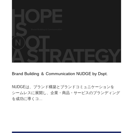
ホテル・旅館・温泉・銭湯・サウナ
旅行・観光・電車・航空会社
55
旅行・観光・電車・航空会社
アウトドア・キャンプ・登山
40
アウトドア・キャンプ・登山
スポーツ・スポーツ用品・トレーニング・ダイエット
71
スポーツ・スポーツ用品・トレーニング・ダイエット
ペット・トリミング
20
ペット・トリミング
ウェディング・結婚
38
Brand Building ＆ Communication NUDGE by Dspt.
ウェディング・結婚
育児・ベイビー・玩具・絵本
27
NUDGEは、ブランド構築とブランドコミュニケーションを
育児・ベイビー・玩具・絵本
宗教・神社仏閣・禅・寺・神社
33
シームレスに展開し、企業・商品・サービスのブランディング
を成功に導くコ...
宗教・神社仏閣・禅・寺・神社
法律・監査・税理士・弁護士・司法書士・行政
29
法律・監査・税理士・弁護士・司法書士・行政
求人・採用・転職・就職・人材紹介
379