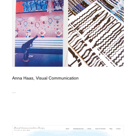
縫製・革製品・靴・鞄
55
縫製・革製品・靴・鞄
時計・腕時計
28
時計・腕時計
カメラ・レンズ
18
カメラ・レンズ
ジュエリー・装飾品
54
ジュエリー・装飾品
おもちゃ・ホビー・ゲーム
35
おもちゃ・ホビー・ゲーム
アニメーション・キャラクターデザイン
23
Anna Haas, Visual Communication
アニメーション・キャラクターデザイン
建築・空間・工務店・内装・店舗・環境デザイン
276
...
建築・空間・工務店・内装・店舗・環境デザイン
建設・住宅・不動産・倉庫
197
建設・住宅・不動産・倉庫
オフィス・シェアオフィス・コワーキング・シェアス
46
ペース