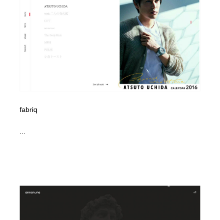
イラストレーター
コンテンツ・メディア制作会社
9
コンテンツ・メディア制作会社
フォント・フリーフォント / 書体
238
フォント・フリーフォント / 書体
レタリング・カリグラフィ・サイン・看板
31
レタリング・カリグラフィ・サイン・看板
編集・ライティング・コピーライター
19
編集・ライティング・コピーライター
スタイリスト・ヘア＆メークアップ・プロップ・セット
fabriq
18
デザイン
...
スタイリスト・ヘア＆メークアップ・プロップ・セット
映像・クリエイター・プロダクション
164
デザイン
映像・クリエイター・プロダクション
撮影スタジオ・撮影用小物・背景ボード・リース・レン
20
タル
撮影スタジオ・撮影用小物・背景ボード・リース・レン
コーダー・エンジニア・デベロッパー
136
タル