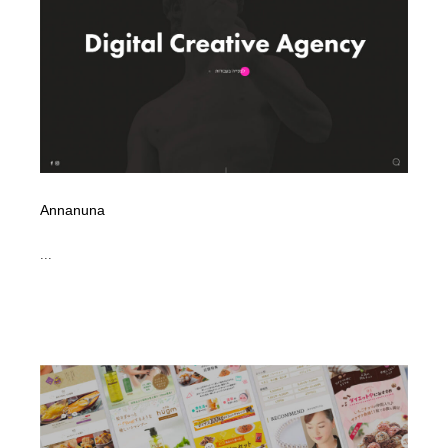
コーダー・エンジニア・デベロッパー
Javascript・WordPress・CSS・SEO・コーディング
97
Javascript・WordPress・CSS・SEO・コーディング
レンタルサーバー・クラウドサービス・ドメイン
10
レンタルサーバー・クラウドサービス・ドメイン
ネット通販・EC・オークション・フリマ
15
ネット通販・EC・オークション・フリマ
フリー素材・写真・モックアップ
41
フリー素材・写真・モックアップ
3D・CG・モーションデザイン
20
Annanuna
3D・CG・モーションデザイン
眼鏡・コンタクトレンズ・サングラス
30
...
眼鏡・コンタクトレンズ・サングラス
プロダクト・インテリア
139
プロダクト・インテリア
ライフスタイル・家具・生活雑貨・家電
320
ライフスタイル・家具・生活雑貨・家電
ネオンサイン・ネオン菅・オリジナル
7
ネオンサイン・ネオン菅・オリジナル