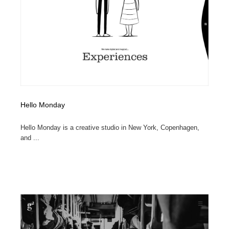
求人・採用・転職・就職・人材紹介
健康・医療・福祉・病院・歯医者・製薬・薬品
200
健康・医療・福祉・病院・歯医者・製薬・薬品
金融・銀行・投資・保険・M&A・商社
78
金融・銀行・投資・保険・M&A・商社
起業・事業支援・ボランティア・NPO
8
起業・事業支援・ボランティア・NPO
教育・スクール・保育・幼稚園・小中高・大学・専門学
173
校
Hello Monday
教育・スクール・保育・幼稚園・小中高・大学・専門学
システム開発・IT・決済・アプリ・ソフトウェア
99
校
Hello Monday is a creative studio in New York, Copenhagen,
and ...
システム開発・IT・決済・アプリ・ソフトウェア
テクノロジー・AI・人工知能・スマートホーム・オンラ
74
イン
テクノロジー・AI・人工知能・スマートホーム・オンラ
日本伝統：着物・織物・舞踊・歌舞伎・茶道・華道・書
17
イン
道
日本伝統：着物・織物・舞踊・歌舞伎・茶道・華道・書
映画・アニメ・DVD・動画配信・放送・TV・ラジオ
65
道