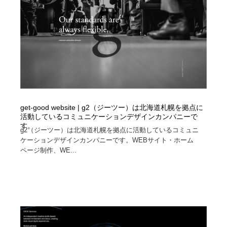
映画・アニメ・DVD・動画配信・放送・TV・ラジオ
音楽・アーティスト・楽器・舞台・演劇・ミュージカ
152
ル・ダンス
音楽・アーティスト・楽器・舞台・演劇・ミュージカ
芸能人・俳優・女優・タレント・モデル・芸能事務所
42
ル・ダンス
芸能人・俳優・女優・タレント・モデル・芸能事務所
キャンペーン・イベント・ワークショップ・コンペティ
77
ション
キャンペーン・イベント・ワークショップ・コンペティ
マッチングサービス
22
ション
get-good website | g2（ジーツー）は北海道札幌を拠点に
活動しているコミュニケーションデザインカンパニーで
マッチングサービス
アート・芸術・美術館・美術展・博物館・ギャラリー
383
す。
g2（ジーツー）は北海道札幌を拠点に活動しているコミュニ
ケーションデザインカンパニーです。WEBサイト・ホーム
アート・芸術・美術館・美術展・博物館・ギャラリー
鉛筆画・木炭画・デッサン・クロッキー
15
ページ制作、WE...
鉛筆画・木炭画・デッサン・クロッキー
グラフィティ・Graffiti・ストリートアート
4
グラフィティ・Graffiti・ストリートアート
GWD スタッフお気に入り
201
GWD スタッフお気に入り
Drawing Software / お絵かきソフト・アプリ・ブラシ
11