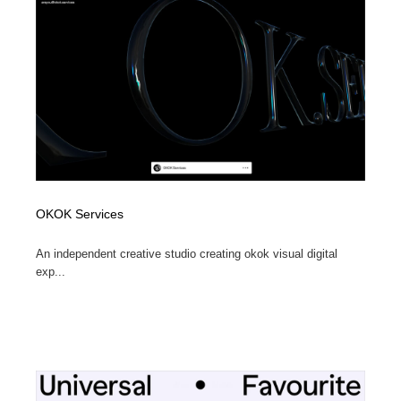
Drawing Software / お絵かきソフト・アプリ・ブラシ
ニュース・マガジン・メディア・SNS・YouTube
346
ニュース・マガジン・メディア・SNS・YouTube
OKOK Services
An independent creative studio creating okok visual digital
exp...