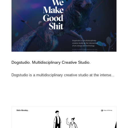
ホテル・旅館・温泉・銭湯・サウナ
旅行・観光・電車・航空会社
55
旅行・観光・電車・航空会社
アウトドア・キャンプ・登山
40
アウトドア・キャンプ・登山
スポーツ・スポーツ用品・トレーニング・ダイエット
71
スポーツ・スポーツ用品・トレーニング・ダイエット
ペット・トリミング
20
ペット・トリミング
ウェディング・結婚
38
Dogstudio. Multidisciplinary Creative Studio.
ウェディング・結婚
育児・ベイビー・玩具・絵本
27
Dogstudio is a multidisciplinary creative studio at the interse...
育児・ベイビー・玩具・絵本
宗教・神社仏閣・禅・寺・神社
33
宗教・神社仏閣・禅・寺・神社
法律・監査・税理士・弁護士・司法書士・行政
29
法律・監査・税理士・弁護士・司法書士・行政
求人・採用・転職・就職・人材紹介
379