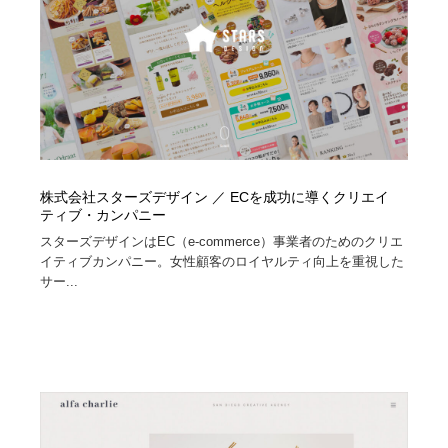
縫製・革製品・靴・鞄
55
縫製・革製品・靴・鞄
時計・腕時計
28
時計・腕時計
カメラ・レンズ
18
カメラ・レンズ
ジュエリー・装飾品
54
ジュエリー・装飾品
おもちゃ・ホビー・ゲーム
35
株式会社スターズデザイン ／ ECを成功に導くクリエイ
ティブ・カンパニー
スターズデザインはEC（e-commerce）事業者のためのクリエ
おもちゃ・ホビー・ゲーム
アニメーション・キャラクターデザイン
23
イティブカンパニー。女性顧客のロイヤルティ向上を重視した
サー...
アニメーション・キャラクターデザイン
建築・空間・工務店・内装・店舗・環境デザイン
276
建築・空間・工務店・内装・店舗・環境デザイン
建設・住宅・不動産・倉庫
197
建設・住宅・不動産・倉庫
オフィス・シェアオフィス・コワーキング・シェアス
46
ペース