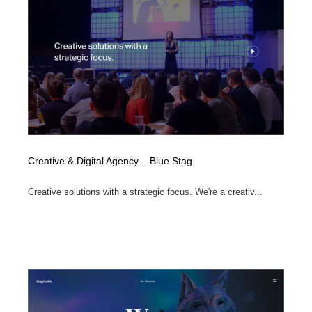
陶芸・窯・ガラス・木工・手工芸
材料：糸・布・紙・プラスチック・石・木材
38
材料：糸・布・紙・プラスチック・石・木材
工業・加工・技術・機械・電気
59
工業・加工・技術・機械・電気
宇宙
9
宇宙
日本の歴史・資料・伝統・将棋・囲碁
4
日本の歴史・資料・伝統・将棋・囲碁
動物園・水族館・公園・テーマパーク・アミューズメン
23
ト
Creative & Digital Agency – Blue Stag
動物園・水族館・公園・テーマパーク・アミューズメン
書籍・本屋・出版・作家・小説家・脚本家
58
Creative solutions with a strategic focus. We're a creativ...
ト
書籍・本屋・出版・作家・小説家・脚本家
ヘアサロン・美容院・理髪店・エステ
60
ヘアサロン・美容院・理髪店・エステ
自動車・船・飛行機・交通・自転車
71
自動車・船・飛行機・交通・自転車
ホテル・旅館・温泉・銭湯・サウナ
149