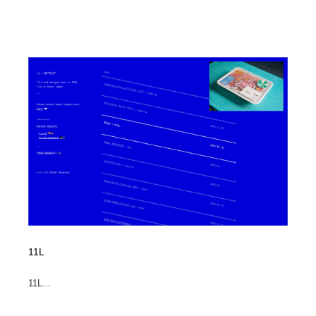
11L
11L...