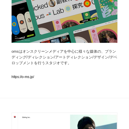
人気ランキング TOP100
業界別 登録Webサイト一覧
Web制作会社・プロダクション・デジタル
579
omsはオンスクリーンメディアを中心に様々な媒体の、ブラン
Web制作会社・プロダクション・デジタル
フォトグラファー・カメラマン・写真
257
ディング/ディレクション/アートディレクション/デザイン/デベ
ロップメントを行うスタジオです。
フォトグラファー・カメラマン・写真
広告・マーケティング・PR・企画・プロデュース
182
https://o-ms.jp/
広告・マーケティング・PR・企画・プロデュース
ブランディング・コンサルティング
151
ブランディング・コンサルティング
グラフィックデザイン・デザイン事務所
485
グラフィックデザイン・デザイン事務所
印刷・製本・包装・グッズ
43
印刷・製本・包装・グッズ
イラストレーター
160