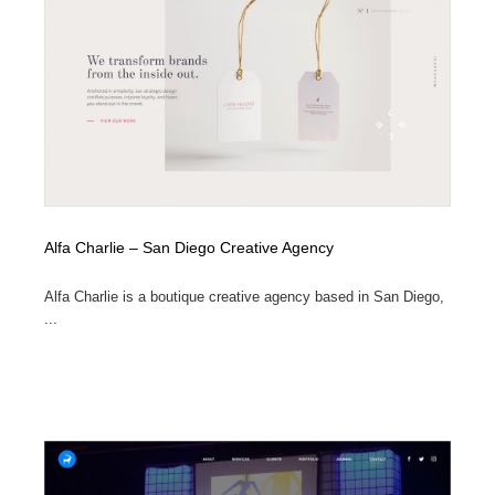
オフィス・シェアオフィス・コワーキング・シェアス
商業施設・商業ビル
33
ペース
商業施設・商業ビル
携帯電話・通信・サービス
15
携帯電話・通信・サービス
ファッション・洋服
511
ファッション・洋服
コスメ・化粧品・石鹸・シャンプー・ヘアケア・香水
220
コスメ・化粧品・石鹸・シャンプー・ヘアケア・香水
農業・林業・漁業・畜産・鉱業・燃料
54
Alfa Charlie – San Diego Creative Agency
農業・林業・漁業・畜産・鉱業・燃料
食品・飲料・酒・菓子
444
Alfa Charlie is a boutique creative agency based in San Diego,
...
食品・飲料・酒・菓子
飲食・レストラン・カフェ
181
飲食・レストラン・カフェ
植物・花・ガーデニング・造園
42
植物・花・ガーデニング・造園
陶芸・窯・ガラス・木工・手工芸
34