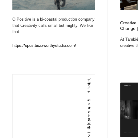
Web制作会社・プロダクション・デジタル
ブランディング・コンサルティング
151
O Positive is a bi-coastal production company
Creative 
that Creativity calls small but mighty. We like
Change 
ブランディング・コンサルティング
イラストレーター
160
that.
At Tambié
creative t
https://opos.buzzworthystudio.com/
イラストレーター
レタリング・カリグラフィ・サイン・看板
31
レタリング・カリグラフィ・サイン・看板
映像・クリエイター・プロダクション
164
映像・クリエイター・プロダクション
Javascript・WordPress・CSS・SEO・コーディング
97
Javascript・WordPress・CSS・SEO・コーディング
フリー素材・写真・モックアップ
41
フリー素材・写真・モックアップ
プロダクト・インテリア
139
プロダクト・インテリア
縫製・革製品・靴・鞄
55