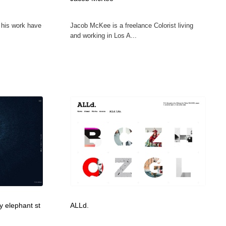
ホテル・旅館・温泉・銭湯・サウナ
スポーツ・スポーツ用品・トレーニング・ダイエット
71
, his work have
Jacob McKee is a freelance Colorist living
and working in Los A...
スポーツ・スポーツ用品・トレーニング・ダイエット
育児・ベイビー・玩具・絵本
27
育児・ベイビー・玩具・絵本
求人・採用・転職・就職・人材紹介
379
求人・採用・転職・就職・人材紹介
起業・事業支援・ボランティア・NPO
8
起業・事業支援・ボランティア・NPO
テクノロジー・AI・人工知能・スマートホーム・オンライン
74
テクノロジー・AI・人工知能・スマートホーム・オンライン
音楽・アーティスト・楽器・舞台・演劇・ミュージカル・ダ
152
ンス
音楽・アーティスト・楽器・舞台・演劇・ミュージカル・ダ
マッチングサービス
22
ンス
by elephant st
ALLd.
マッチングサービス
グラフィティ・Graffiti・ストリートアート
4