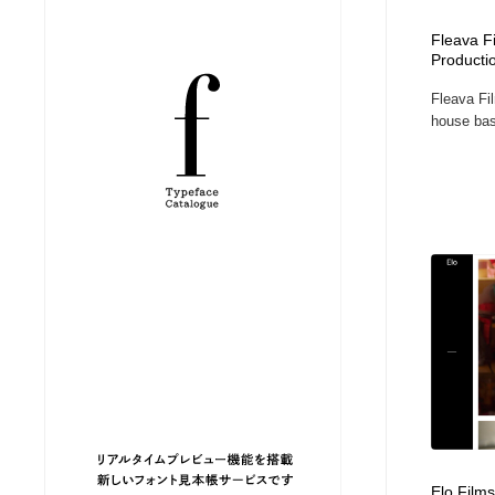
縫製・革製品・靴・鞄
ジュエリー・装飾品
54
Fleava Fi
Producti
Fleava Fil
ジュエリー・装飾品
建築・空間・工務店・内装・店舗・環境デザイン
276
house base
建築・空間・工務店・内装・店舗・環境デザイン
商業施設・商業ビル
33
商業施設・商業ビル
コスメ・化粧品・石鹸・シャンプー・ヘアケア・香水
220
コスメ・化粧品・石鹸・シャンプー・ヘアケア・香水
飲食・レストラン・カフェ
182
飲食・レストラン・カフェ
材料：糸・布・紙・プラスチック・石・木材
38
材料：糸・布・紙・プラスチック・石・木材
日本の歴史・資料・伝統・将棋・囲碁
4
日本の歴史・資料・伝統・将棋・囲碁
ヘアサロン・美容院・理髪店・エステ
60
Elo Films