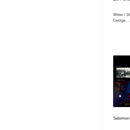
ヘアサロン・美容院・理髪店・エステ
旅行・観光・電車・航空会社
55
Writer / D
George....
旅行・観光・電車・航空会社
ペット・トリミング
20
ペット・トリミング
宗教・神社仏閣・禅・寺・神社
33
宗教・神社仏閣・禅・寺・神社
健康・医療・福祉・病院・歯医者・製薬・薬品
200
健康・医療・福祉・病院・歯医者・製薬・薬品
教育・スクール・保育・幼稚園・小中高・大学・専門学校
173
教育・スクール・保育・幼稚園・小中高・大学・専門学校
日本伝統：着物・織物・舞踊・歌舞伎・茶道・華道・書道
17
日本伝統：着物・織物・舞踊・歌舞伎・茶道・華道・書道
芸能人・俳優・女優・タレント・モデル・芸能事務所
42
Salomon 
芸能人・俳優・女優・タレント・モデル・芸能事務所
アート・芸術・美術館・美術展・博物館・ギャラリー
383