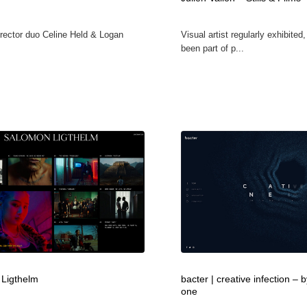
自動車・船・飛行機・交通・自転車
アウトドア・キャンプ・登山
40
irector duo Celine Held & Logan
Visual artist regularly exhibited
been part of p...
アウトドア・キャンプ・登山
ウェディング・結婚
38
ウェディング・結婚
法律・監査・税理士・弁護士・司法書士・行政
29
法律・監査・税理士・弁護士・司法書士・行政
金融・銀行・投資・保険・M&A・商社
78
金融・銀行・投資・保険・M&A・商社
システム開発・IT・決済・アプリ・ソフトウェア
99
システム開発・IT・決済・アプリ・ソフトウェア
映画・アニメ・DVD・動画配信・放送・TV・ラジオ
65
映画・アニメ・DVD・動画配信・放送・TV・ラジオ
キャンペーン・イベント・ワークショップ・コンペティショ
77
ン
Ligthelm
bacter | creative infection – 
キャンペーン・イベント・ワークショップ・コンペティショ
鉛筆画・木炭画・デッサン・クロッキー
15
ン
one