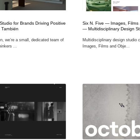
フォトグラファー・カメラマン・写真
グラフィックデザイン・デザイン事務所
485
Studio for Brands Driving Positive
Six N. Five — Images, Films
| También
— Multidisciplinary Design S
グラフィックデザイン・デザイン事務所
コンテンツ・メディア制作会社
9
n, we’re a small, dedicated team of
Multidisciplinary design studio 
hinkers ...
Images, Films and Obje...
コンテンツ・メディア制作会社
編集・ライティング・コピーライター
19
編集・ライティング・コピーライター
撮影スタジオ・撮影用小物・背景ボード・リース・レンタル
20
撮影スタジオ・撮影用小物・背景ボード・リース・レンタル
レンタルサーバー・クラウドサービス・ドメイン
10
レンタルサーバー・クラウドサービス・ドメイン
3D・CG・モーションデザイン
20
3D・CG・モーションデザイン
ライフスタイル・家具・生活雑貨・家電
320
ライフスタイル・家具・生活雑貨・家電
時計・腕時計
28