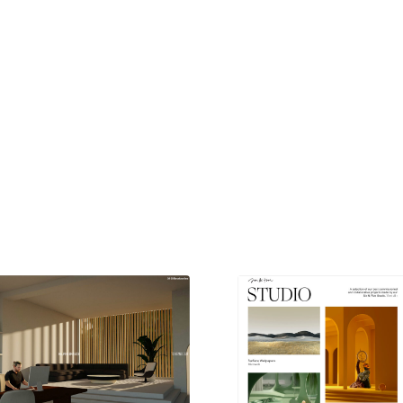
現役Webデザイナーによるコラム
15
現役Webデザイナーによるコラム
人気ランキング TOP100
人気ランキング TOP100
フォトグラファー・カメラマン・写真
257