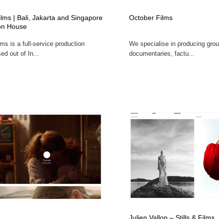
時計・腕時計
おもちゃ・ホビー・ゲーム
35
lms | Bali, Jakarta and Singapore
October Films
on House
ms is a full-service production
We specialise in producing gro
おもちゃ・ホビー・ゲーム
建設・住宅・不動産・倉庫
197
d out of In...
documentaries, factu...
建設・住宅・不動産・倉庫
携帯電話・通信・サービス
15
携帯電話・通信・サービス
農業・林業・漁業・畜産・鉱業・燃料
54
農業・林業・漁業・畜産・鉱業・燃料
植物・花・ガーデニング・造園
42
植物・花・ガーデニング・造園
工業・加工・技術・機械・電気
59
工業・加工・技術・機械・電気
動物園・水族館・公園・テーマパーク・アミューズメント
23
動物園・水族館・公園・テーマパーク・アミューズメント
自動車・船・飛行機・交通・自転車
71
Julien Vallon – Stills & Films