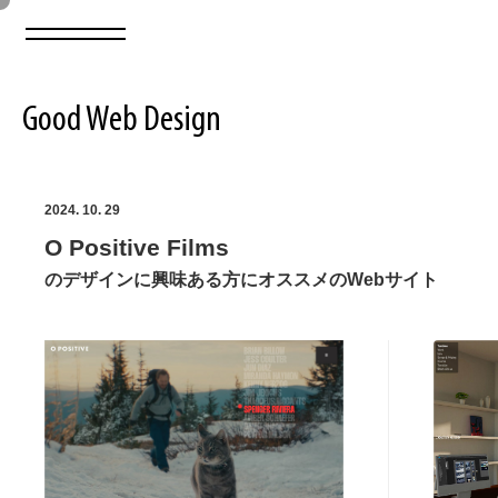
Good Web Design
2026年08月08日の登録サイト数は8550件です
2024. 10. 29
O Positive Films
登録Webサイト全一覧
8550
のデザインに興味ある方にオススメのWebサイト
登録Webサイト全一覧!
ABOUT
ABOUT
業界別 登録Webサイト一覧
Web制作会社・プロダクション・デジタル
579