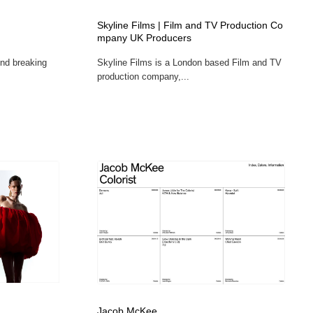
カメラ・レンズ
アニメーション・キャラクターデザイン
23
Skyline Films | Film and TV Production Co
mpany UK Producers
und breaking
Skyline Films is a London based Film and TV
アニメーション・キャラクターデザイン
オフィス・シェアオフィス・コワーキング・シェアスペース
46
production company,...
オフィス・シェアオフィス・コワーキング・シェアスペース
ファッション・洋服
511
ファッション・洋服
食品・飲料・酒・菓子
444
食品・飲料・酒・菓子
陶芸・窯・ガラス・木工・手工芸
34
陶芸・窯・ガラス・木工・手工芸
宇宙
9
宇宙
書籍・本屋・出版・作家・小説家・脚本家
58
書籍・本屋・出版・作家・小説家・脚本家
ホテル・旅館・温泉・銭湯・サウナ
149
Jacob McKee