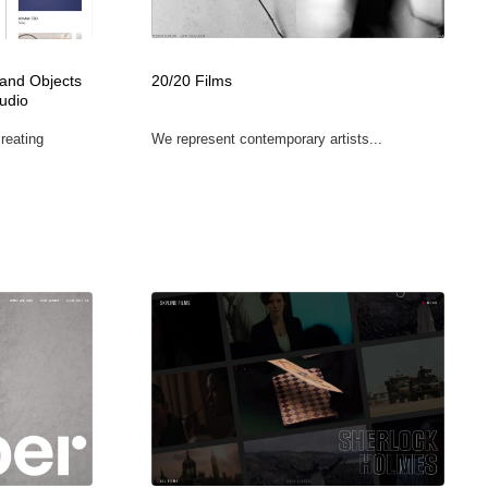
広告・マーケティング・PR・企画・プロデュース
印刷・製本・包装・グッズ
43
 and Objects
20/20 Films
tudio
印刷・製本・包装・グッズ
フォント・フリーフォント / 書体
238
creating
We represent contemporary artists...
フォント・フリーフォント / 書体
スタイリスト・ヘア＆メークアップ・プロップ・セットデザ
18
イン
スタイリスト・ヘア＆メークアップ・プロップ・セットデザ
コーダー・エンジニア・デベロッパー
136
イン
コーダー・エンジニア・デベロッパー
ネット通販・EC・オークション・フリマ
15
ネット通販・EC・オークション・フリマ
眼鏡・コンタクトレンズ・サングラス
30
眼鏡・コンタクトレンズ・サングラス
ネオンサイン・ネオン菅・オリジナル
7
ネオンサイン・ネオン菅・オリジナル
カメラ・レンズ
18