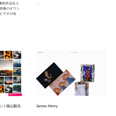
映像制作会社エ
...
グラフィティ・Graffiti・ストリートアート
ニュース・マガジン・メディア・SNS・YouTube
346
映像のオウン
ビデオや短
ニュース・マガジン・メディア・SNS・YouTube
 | 福山観光
James Henry