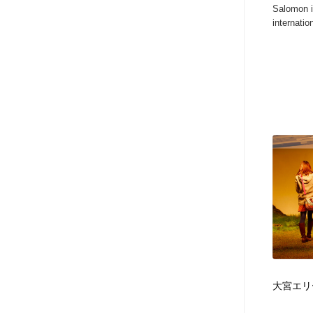
Salomon i
アート・芸術・美術館・美術展・博物館・ギャラリー
GWD スタッフお気に入り
201
internatio
GWD スタッフお気に入り
大宮エリ