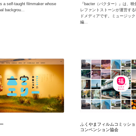
s a self-taught filmmaker whose
『bacter（バクター）』は、
鉛筆画・木炭画・デッサン・クロッキー
Drawing Software / お絵かきソフト・アプリ・ブラシ
11
nal backgrou...
レファントストーンが運営する
ドメディアです。ミュージック
編...
Drawing Software / お絵かきソフト・アプリ・ブラシ
ー
ふくやまフィルムコミッション
コンベンション協会