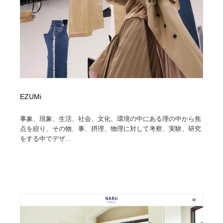
コーダー・エンジニア・デベロッパー
Javascript・WordPress・CSS・SEO・コーディング
97
Javascript・WordPress・CSS・SEO・コーディング
レンタルサーバー・クラウドサービス・ドメイン
10
レンタルサーバー・クラウドサービス・ドメイン
ネット通販・EC・オークション・フリマ
15
ネット通販・EC・オークション・フリマ
フリー素材・写真・モックアップ
41
EZUMi
フリー素材・写真・モックアップ
3D・CG・モーションデザイン
20
事象、現象、生活、社会、文化、環境の中にある理の中から焦
3D・CG・モーションデザイン
眼鏡・コンタクトレンズ・サングラス
30
点を絞り、その物、事、摂理、物理に対して考察、実験、研究
をする中でデザ...
眼鏡・コンタクトレンズ・サングラス
プロダクト・インテリア
139
プロダクト・インテリア
ライフスタイル・家具・生活雑貨・家電
319
ライフスタイル・家具・生活雑貨・家電
ネオンサイン・ネオン菅・オリジナル
7
ネオンサイン・ネオン菅・オリジナル