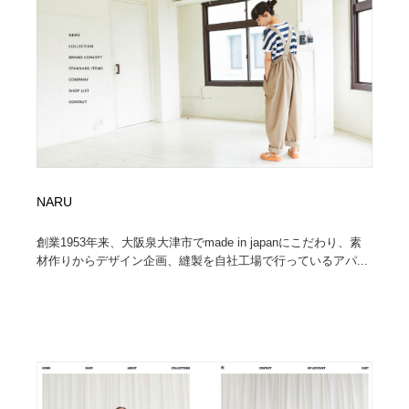
縫製・革製品・靴・鞄
55
縫製・革製品・靴・鞄
時計・腕時計
28
時計・腕時計
カメラ・レンズ
18
カメラ・レンズ
ジュエリー・装飾品
54
ジュエリー・装飾品
おもちゃ・ホビー・ゲーム
35
NARU
おもちゃ・ホビー・ゲーム
アニメーション・キャラクターデザイン
23
創業1953年来、大阪泉大津市でmade in japanにこだわり、素
材作りからデザイン企画、縫製を自社工場で行っているアパ...
アニメーション・キャラクターデザイン
建築・空間・工務店・内装・店舗・環境デザイン
276
建築・空間・工務店・内装・店舗・環境デザイン
建設・住宅・不動産・倉庫
197
建設・住宅・不動産・倉庫
オフィス・シェアオフィス・コワーキング・シェアス
46
ペース