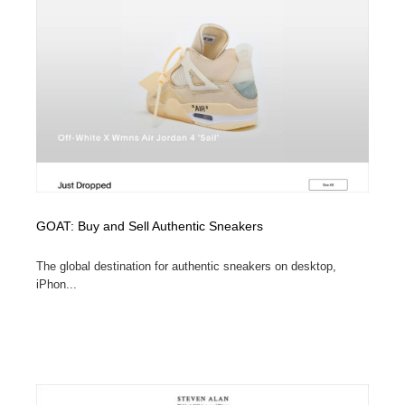
ホテル・旅館・温泉・銭湯・サウナ
旅行・観光・電車・航空会社
55
旅行・観光・電車・航空会社
アウトドア・キャンプ・登山
40
アウトドア・キャンプ・登山
スポーツ・スポーツ用品・トレーニング・ダイエット
71
スポーツ・スポーツ用品・トレーニング・ダイエット
ペット・トリミング
20
ペット・トリミング
ウェディング・結婚
38
GOAT: Buy and Sell Authentic Sneakers
ウェディング・結婚
育児・ベイビー・玩具・絵本
27
The global destination for authentic sneakers on desktop,
育児・ベイビー・玩具・絵本
宗教・神社仏閣・禅・寺・神社
33
iPhon...
宗教・神社仏閣・禅・寺・神社
法律・監査・税理士・弁護士・司法書士・行政
29
法律・監査・税理士・弁護士・司法書士・行政
求人・採用・転職・就職・人材紹介
379