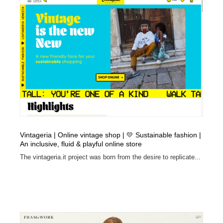
Drawing Software / お絵かきソフト・アプリ・ブラシ
ニュース・マガジン・メディア・SNS・YouTube
346
ニュース・マガジン・メディア・SNS・YouTube
Vintageria | Online vintage shop | 💛 Sustainable fashion |
An inclusive, fluid & playful online store
The vintageria.it project was born from the desire to replicate...