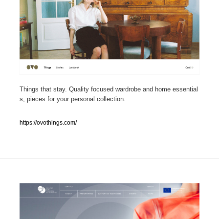
人気ランキング TOP100
業界別 登録Webサイト一覧
Web制作会社・プロダクション・デジタル
579
Web制作会社・プロダクション・デジタル
フォトグラファー・カメラマン・写真
257
Things that stay. Quality focused wardrobe and home essential
s, pieces for your personal collection.
フォトグラファー・カメラマン・写真
広告・マーケティング・PR・企画・プロデュース
182
https://ovothings.com/
広告・マーケティング・PR・企画・プロデュース
ブランディング・コンサルティング
151
ブランディング・コンサルティング
グラフィックデザイン・デザイン事務所
485
グラフィックデザイン・デザイン事務所
印刷・製本・包装・グッズ
43
印刷・製本・包装・グッズ
イラストレーター
160