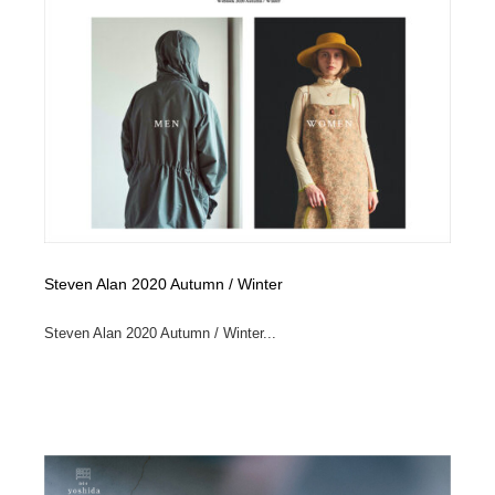
求人・採用・転職・就職・人材紹介
健康・医療・福祉・病院・歯医者・製薬・薬品
200
健康・医療・福祉・病院・歯医者・製薬・薬品
金融・銀行・投資・保険・M&A・商社
78
金融・銀行・投資・保険・M&A・商社
起業・事業支援・ボランティア・NPO
8
起業・事業支援・ボランティア・NPO
教育・スクール・保育・幼稚園・小中高・大学・専門学
173
校
教育・スクール・保育・幼稚園・小中高・大学・専門学
システム開発・IT・決済・アプリ・ソフトウェア
99
校
Steven Alan 2020 Autumn / Winter
システム開発・IT・決済・アプリ・ソフトウェア
テクノロジー・AI・人工知能・スマートホーム・オンラ
74
イン
Steven Alan 2020 Autumn / Winter...
テクノロジー・AI・人工知能・スマートホーム・オンラ
日本伝統：着物・織物・舞踊・歌舞伎・茶道・華道・書
17
イン
道
日本伝統：着物・織物・舞踊・歌舞伎・茶道・華道・書
映画・アニメ・DVD・動画配信・放送・TV・ラジオ
65
道