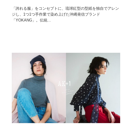
「誇れる服」をコンセプトに、琉球紅型の型紙を独自でアレン
ジし、1つ1つ手作業で染め上げた沖縄発信ブランド
「YOKANG」。伝統...