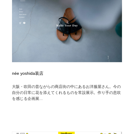
映画・アニメ・DVD・動画配信・放送・TV・ラジオ
音楽・アーティスト・楽器・舞台・演劇・ミュージカ
152
ル・ダンス
音楽・アーティスト・楽器・舞台・演劇・ミュージカ
芸能人・俳優・女優・タレント・モデル・芸能事務所
42
ル・ダンス
芸能人・俳優・女優・タレント・モデル・芸能事務所
キャンペーン・イベント・ワークショップ・コンペティ
77
ション
キャンペーン・イベント・ワークショップ・コンペティ
マッチングサービス
22
ション
マッチングサービス
アート・芸術・美術館・美術展・博物館・ギャラリー
383
née yoshida装店
アート・芸術・美術館・美術展・博物館・ギャラリー
鉛筆画・木炭画・デッサン・クロッキー
15
大阪・吹田の昔ながらの商店街の中にあるお洋服屋さん。今の
自分の日常に花を添えてくれるものを常設展示。作り手の息吹
を感じる企画展...
鉛筆画・木炭画・デッサン・クロッキー
グラフィティ・Graffiti・ストリートアート
4
グラフィティ・Graffiti・ストリートアート
GWD スタッフお気に入り
201
GWD スタッフお気に入り
Drawing Software / お絵かきソフト・アプリ・ブラシ
11