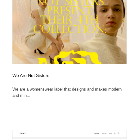
陶芸・窯・ガラス・木工・手工芸
材料：糸・布・紙・プラスチック・石・木材
38
材料：糸・布・紙・プラスチック・石・木材
工業・加工・技術・機械・電気
59
工業・加工・技術・機械・電気
宇宙
9
宇宙
日本の歴史・資料・伝統・将棋・囲碁
4
日本の歴史・資料・伝統・将棋・囲碁
動物園・水族館・公園・テーマパーク・アミューズメン
23
ト
We Are Not Sisters
動物園・水族館・公園・テーマパーク・アミューズメン
書籍・本屋・出版・作家・小説家・脚本家
58
ト
We are a womenswear label that designs and makes modern
and min...
書籍・本屋・出版・作家・小説家・脚本家
ヘアサロン・美容院・理髪店・エステ
60
ヘアサロン・美容院・理髪店・エステ
自動車・船・飛行機・交通・自転車
71
自動車・船・飛行機・交通・自転車
ホテル・旅館・温泉・銭湯・サウナ
149