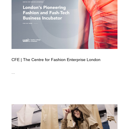
イラストレーター
コンテンツ・メディア制作会社
9
コンテンツ・メディア制作会社
フォント・フリーフォント / 書体
238
フォント・フリーフォント / 書体
レタリング・カリグラフィ・サイン・看板
31
レタリング・カリグラフィ・サイン・看板
編集・ライティング・コピーライター
19
CFE | The Centre for Fashion Enterprise London
編集・ライティング・コピーライター
スタイリスト・ヘア＆メークアップ・プロップ・セット
18
デザイン
...
スタイリスト・ヘア＆メークアップ・プロップ・セット
映像・クリエイター・プロダクション
164
デザイン
映像・クリエイター・プロダクション
撮影スタジオ・撮影用小物・背景ボード・リース・レン
20
タル
撮影スタジオ・撮影用小物・背景ボード・リース・レン
コーダー・エンジニア・デベロッパー
136
タル