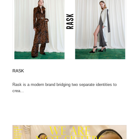
オフィス・シェアオフィス・コワーキング・シェアス
商業施設・商業ビル
33
ペース
商業施設・商業ビル
携帯電話・通信・サービス
15
携帯電話・通信・サービス
ファッション・洋服
511
ファッション・洋服
コスメ・化粧品・石鹸・シャンプー・ヘアケア・香水
220
コスメ・化粧品・石鹸・シャンプー・ヘアケア・香水
農業・林業・漁業・畜産・鉱業・燃料
54
RASK
農業・林業・漁業・畜産・鉱業・燃料
食品・飲料・酒・菓子
444
Rask is a modern brand bridging two separate identities to
crea...
食品・飲料・酒・菓子
飲食・レストラン・カフェ
181
飲食・レストラン・カフェ
植物・花・ガーデニング・造園
42
植物・花・ガーデニング・造園
陶芸・窯・ガラス・木工・手工芸
34