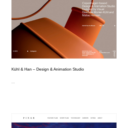
Drawing Software / お絵かきソフト・アプリ・ブラシ
ニュース・マガジン・メディア・SNS・YouTube
346
ニュース・マガジン・メディア・SNS・YouTube
Kühl & Han – Design & Animation Studio
...