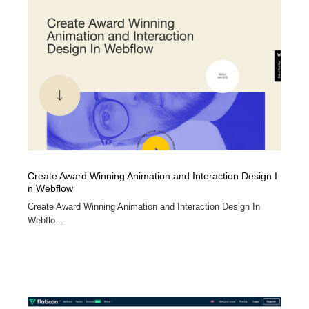
陶芸・窯・ガラス・木工・手工芸
材料：糸・布・紙・プラスチック・石・木材
38
材料：糸・布・紙・プラスチック・石・木材
工業・加工・技術・機械・電気
59
工業・加工・技術・機械・電気
宇宙
9
宇宙
日本の歴史・資料・伝統・将棋・囲碁
4
日本の歴史・資料・伝統・将棋・囲碁
動物園・水族館・公園・テーマパーク・アミューズメン
23
ト
Create Award Winning Animation and Interaction Design I
動物園・水族館・公園・テーマパーク・アミューズメン
書籍・本屋・出版・作家・小説家・脚本家
58
n Webflow
ト
Create Award Winning Animation and Interaction Design In
書籍・本屋・出版・作家・小説家・脚本家
ヘアサロン・美容院・理髪店・エステ
60
Webflo...
ヘアサロン・美容院・理髪店・エステ
自動車・船・飛行機・交通・自転車
71
自動車・船・飛行機・交通・自転車
ホテル・旅館・温泉・銭湯・サウナ
149