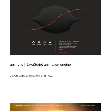
縫製・革製品・靴・鞄
55
縫製・革製品・靴・鞄
時計・腕時計
28
時計・腕時計
カメラ・レンズ
18
カメラ・レンズ
ジュエリー・装飾品
54
ジュエリー・装飾品
おもちゃ・ホビー・ゲーム
35
おもちゃ・ホビー・ゲーム
アニメーション・キャラクターデザイン
23
anime.js｜JavaScript animation engine
アニメーション・キャラクターデザイン
建築・空間・工務店・内装・店舗・環境デザイン
276
Javascript animation engine...
建築・空間・工務店・内装・店舗・環境デザイン
建設・住宅・不動産・倉庫
197
建設・住宅・不動産・倉庫
オフィス・シェアオフィス・コワーキング・シェアス
46
ペース