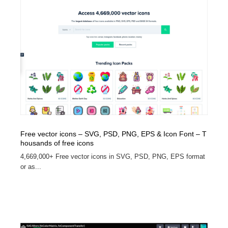
ホテル・旅館・温泉・銭湯・サウナ
旅行・観光・電車・航空会社
55
旅行・観光・電車・航空会社
アウトドア・キャンプ・登山
40
アウトドア・キャンプ・登山
スポーツ・スポーツ用品・トレーニング・ダイエット
71
スポーツ・スポーツ用品・トレーニング・ダイエット
ペット・トリミング
20
ペット・トリミング
ウェディング・結婚
38
ウェディング・結婚
育児・ベイビー・玩具・絵本
27
Free vector icons – SVG, PSD, PNG, EPS & Icon Font – T
housands of free icons
4,669,000+ Free vector icons in SVG, PSD, PNG, EPS format
育児・ベイビー・玩具・絵本
宗教・神社仏閣・禅・寺・神社
33
or as...
宗教・神社仏閣・禅・寺・神社
法律・監査・税理士・弁護士・司法書士・行政
29
法律・監査・税理士・弁護士・司法書士・行政
求人・採用・転職・就職・人材紹介
379