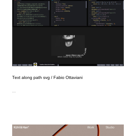
映画・アニメ・DVD・動画配信・放送・TV・ラジオ
音楽・アーティスト・楽器・舞台・演劇・ミュージカ
152
ル・ダンス
音楽・アーティスト・楽器・舞台・演劇・ミュージカ
芸能人・俳優・女優・タレント・モデル・芸能事務所
42
ル・ダンス
芸能人・俳優・女優・タレント・モデル・芸能事務所
キャンペーン・イベント・ワークショップ・コンペティ
77
ション
キャンペーン・イベント・ワークショップ・コンペティ
マッチングサービス
22
ション
マッチングサービス
アート・芸術・美術館・美術展・博物館・ギャラリー
383
Text along path svg / Fabio Ottaviani
アート・芸術・美術館・美術展・博物館・ギャラリー
鉛筆画・木炭画・デッサン・クロッキー
15
...
鉛筆画・木炭画・デッサン・クロッキー
グラフィティ・Graffiti・ストリートアート
4
グラフィティ・Graffiti・ストリートアート
GWD スタッフお気に入り
201
GWD スタッフお気に入り
Drawing Software / お絵かきソフト・アプリ・ブラシ
11