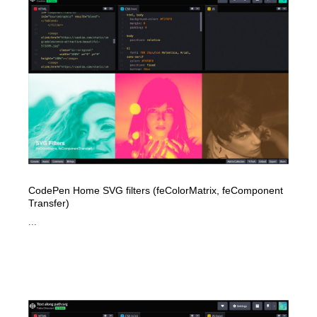
求人・採用・転職・就職・人材紹介
健康・医療・福祉・病院・歯医者・製薬・薬品
200
健康・医療・福祉・病院・歯医者・製薬・薬品
金融・銀行・投資・保険・M&A・商社
78
金融・銀行・投資・保険・M&A・商社
起業・事業支援・ボランティア・NPO
8
起業・事業支援・ボランティア・NPO
教育・スクール・保育・幼稚園・小中高・大学・専門学
173
校
教育・スクール・保育・幼稚園・小中高・大学・専門学
システム開発・IT・決済・アプリ・ソフトウェア
99
校
CodePen Home SVG filters (feColorMatrix, feComponent
システム開発・IT・決済・アプリ・ソフトウェア
テクノロジー・AI・人工知能・スマートホーム・オンラ
74
Transfer)
イン
...
テクノロジー・AI・人工知能・スマートホーム・オンラ
日本伝統：着物・織物・舞踊・歌舞伎・茶道・華道・書
17
イン
道
日本伝統：着物・織物・舞踊・歌舞伎・茶道・華道・書
映画・アニメ・DVD・動画配信・放送・TV・ラジオ
65
道