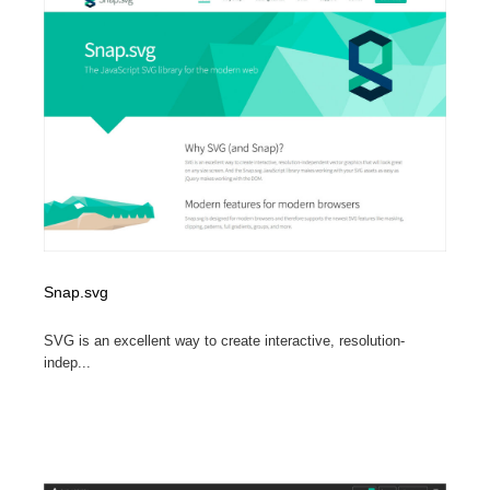
イラストレーター
コンテンツ・メディア制作会社
9
コンテンツ・メディア制作会社
フォント・フリーフォント / 書体
238
フォント・フリーフォント / 書体
レタリング・カリグラフィ・サイン・看板
31
レタリング・カリグラフィ・サイン・看板
編集・ライティング・コピーライター
19
編集・ライティング・コピーライター
スタイリスト・ヘア＆メークアップ・プロップ・セット
18
デザイン
Snap.svg
スタイリスト・ヘア＆メークアップ・プロップ・セット
映像・クリエイター・プロダクション
164
デザイン
SVG is an excellent way to create interactive, resolution-
indep...
映像・クリエイター・プロダクション
撮影スタジオ・撮影用小物・背景ボード・リース・レン
20
タル
撮影スタジオ・撮影用小物・背景ボード・リース・レン
コーダー・エンジニア・デベロッパー
136
タル