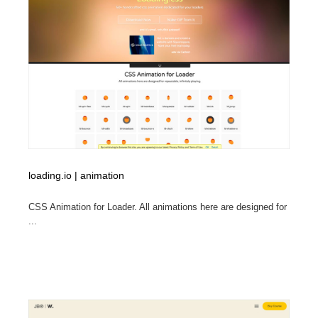
オフィス・シェアオフィス・コワーキング・シェアス
商業施設・商業ビル
33
ペース
商業施設・商業ビル
携帯電話・通信・サービス
15
携帯電話・通信・サービス
ファッション・洋服
511
ファッション・洋服
コスメ・化粧品・石鹸・シャンプー・ヘアケア・香水
220
コスメ・化粧品・石鹸・シャンプー・ヘアケア・香水
農業・林業・漁業・畜産・鉱業・燃料
54
loading.io | animation
農業・林業・漁業・畜産・鉱業・燃料
食品・飲料・酒・菓子
444
CSS Animation for Loader. All animations here are designed for
食品・飲料・酒・菓子
飲食・レストラン・カフェ
182
...
飲食・レストラン・カフェ
植物・花・ガーデニング・造園
42
植物・花・ガーデニング・造園
陶芸・窯・ガラス・木工・手工芸
34