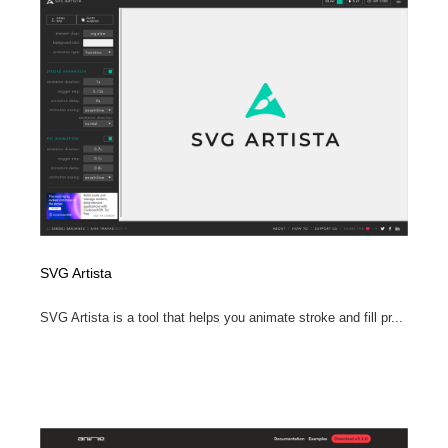
コーダー・エンジニア・デベロッパー
Javascript・WordPress・CSS・SEO・コーディング
97
Javascript・WordPress・CSS・SEO・コーディング
レンタルサーバー・クラウドサービス・ドメイン
10
レンタルサーバー・クラウドサービス・ドメイン
ネット通販・EC・オークション・フリマ
15
ネット通販・EC・オークション・フリマ
フリー素材・写真・モックアップ
41
フリー素材・写真・モックアップ
3D・CG・モーションデザイン
20
3D・CG・モーションデザイン
眼鏡・コンタクトレンズ・サングラス
30
SVG Artista
眼鏡・コンタクトレンズ・サングラス
プロダクト・インテリア
139
SVG Artista is a tool that helps you animate stroke and fill pr...
プロダクト・インテリア
ライフスタイル・家具・生活雑貨・家電
320
ライフスタイル・家具・生活雑貨・家電
ネオンサイン・ネオン菅・オリジナル
7
ネオンサイン・ネオン菅・オリジナル