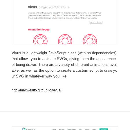
人気ランキング TOP100
業界別 登録Webサイト一覧
Web制作会社・プロダクション・デジタル
579
Web制作会社・プロダクション・デジタル
フォトグラファー・カメラマン・写真
257
Vivus is a lightweight JavaScript class (with no dependencies)
that allows you to animate SVGs, giving them the appearence
of being drawn. There are a variety of different animations avail
フォトグラファー・カメラマン・写真
広告・マーケティング・PR・企画・プロデュース
182
able, as well as the option to create a custom script to draw yo
ur SVG in whatever way you like.
広告・マーケティング・PR・企画・プロデュース
ブランディング・コンサルティング
151
http://maxwellito.github.io/vivus/
ブランディング・コンサルティング
グラフィックデザイン・デザイン事務所
485
グラフィックデザイン・デザイン事務所
印刷・製本・包装・グッズ
43
印刷・製本・包装・グッズ
イラストレーター
160