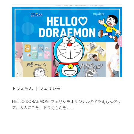
コーダー・エンジニア・デベロッパー
Javascript・WordPress・CSS・SEO・コーディング
97
Javascript・WordPress・CSS・SEO・コーディング
レンタルサーバー・クラウドサービス・ドメイン
10
レンタルサーバー・クラウドサービス・ドメイン
ネット通販・EC・オークション・フリマ
15
ネット通販・EC・オークション・フリマ
フリー素材・写真・モックアップ
41
フリー素材・写真・モックアップ
3D・CG・モーションデザイン
20
3D・CG・モーションデザイン
眼鏡・コンタクトレンズ・サングラス
30
ドラえもん ｜ フェリシモ
眼鏡・コンタクトレンズ・サングラス
プロダクト・インテリア
139
HELLO DORAEMON! フェリシモオリジナルのドラえもんグッ
プロダクト・インテリア
ライフスタイル・家具・生活雑貨・家電
319
ズ。大人にこそ、ドラえもんを。...
ライフスタイル・家具・生活雑貨・家電
ネオンサイン・ネオン菅・オリジナル
7
ネオンサイン・ネオン菅・オリジナル