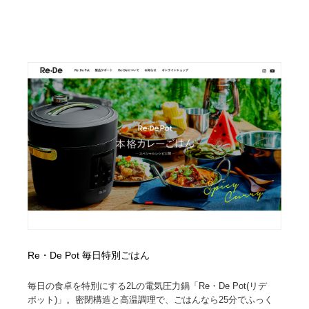
求人・採用・転職・就職・人材紹介
健康・医療・福祉・病院・歯医者・製薬・薬品
200
健康・医療・福祉・病院・歯医者・製薬・薬品
金融・銀行・投資・保険・M&A・商社
78
金融・銀行・投資・保険・M&A・商社
起業・事業支援・ボランティア・NPO
8
起業・事業支援・ボランティア・NPO
教育・スクール・保育・幼稚園・小中高・大学・専門学
173
校
教育・スクール・保育・幼稚園・小中高・大学・専門学
システム開発・IT・決済・アプリ・ソフトウェア
99
校
システム開発・IT・決済・アプリ・ソフトウェア
テクノロジー・AI・人工知能・スマートホーム・オンラ
74
イン
テクノロジー・AI・人工知能・スマートホーム・オンラ
日本伝統：着物・織物・舞踊・歌舞伎・茶道・華道・書
17
イン
道
Re・De Pot 毎日特別ごはん
日本伝統：着物・織物・舞踊・歌舞伎・茶道・華道・書
映画・アニメ・DVD・動画配信・放送・TV・ラジオ
65
毎日の食卓を特別にする2Lの電気圧力鍋「Re・De Pot(リデ
道
ポット)」。密閉構造と高温調理で、ごはんなら25分でふっく