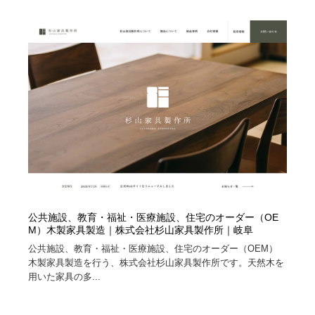
オフィス・シェアオフィス・コワーキング・シェアス
商業施設・商業ビル
33
ペース
商業施設・商業ビル
携帯電話・通信・サービス
15
携帯電話・通信・サービス
ファッション・洋服
511
ファッション・洋服
コスメ・化粧品・石鹸・シャンプー・ヘアケア・香水
220
コスメ・化粧品・石鹸・シャンプー・ヘアケア・香水
農業・林業・漁業・畜産・鉱業・燃料
54
農業・林業・漁業・畜産・鉱業・燃料
食品・飲料・酒・菓子
444
食品・飲料・酒・菓子
飲食・レストラン・カフェ
181
公共施設、教育・福祉・医療施設、住宅のオーダー（OE
M）木製家具製造｜株式会社杉山家具製作所｜岐阜
飲食・レストラン・カフェ
公共施設、教育・福祉・医療施設、住宅のオーダー（OEM）
植物・花・ガーデニング・造園
42
木製家具製造を行う、株式会社杉山家具製作所です。天然木を
用いた家具の多...
植物・花・ガーデニング・造園
陶芸・窯・ガラス・木工・手工芸
34