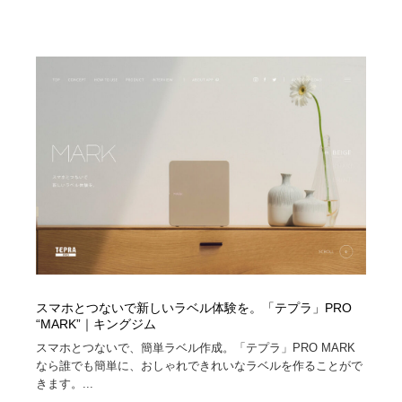
ホテル・旅館・温泉・銭湯・サウナ
旅行・観光・電車・航空会社
55
旅行・観光・電車・航空会社
アウトドア・キャンプ・登山
40
アウトドア・キャンプ・登山
スポーツ・スポーツ用品・トレーニング・ダイエット
71
スポーツ・スポーツ用品・トレーニング・ダイエット
ペット・トリミング
20
ペット・トリミング
ウェディング・結婚
38
ウェディング・結婚
育児・ベイビー・玩具・絵本
27
育児・ベイビー・玩具・絵本
宗教・神社仏閣・禅・寺・神社
33
スマホとつないで新しいラベル体験を。「テプラ」PRO
宗教・神社仏閣・禅・寺・神社
法律・監査・税理士・弁護士・司法書士・行政
29
“MARK”｜キングジム
スマホとつないで、簡単ラベル作成。「テプラ」PRO MARK
法律・監査・税理士・弁護士・司法書士・行政
求人・採用・転職・就職・人材紹介
379
なら誰でも簡単に、おしゃれできれいなラベルを作ることがで
きます。...