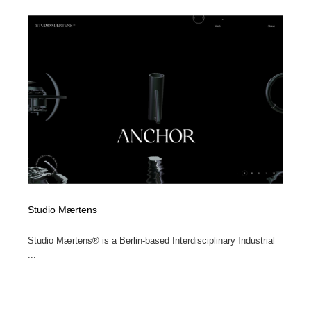
縫製・革製品・靴・鞄
55
縫製・革製品・靴・鞄
時計・腕時計
28
時計・腕時計
カメラ・レンズ
18
カメラ・レンズ
ジュエリー・装飾品
54
ジュエリー・装飾品
おもちゃ・ホビー・ゲーム
35
おもちゃ・ホビー・ゲーム
アニメーション・キャラクターデザイン
23
アニメーション・キャラクターデザイン
建築・空間・工務店・内装・店舗・環境デザイン
276
Studio Mærtens
建築・空間・工務店・内装・店舗・環境デザイン
建設・住宅・不動産・倉庫
197
Studio Mærtens® is a Berlin-based Interdisciplinary Industrial
...
建設・住宅・不動産・倉庫
オフィス・シェアオフィス・コワーキング・シェアス
46
ペース