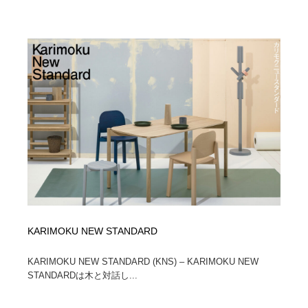
陶芸・窯・ガラス・木工・手工芸
材料：糸・布・紙・プラスチック・石・木材
38
材料：糸・布・紙・プラスチック・石・木材
工業・加工・技術・機械・電気
59
工業・加工・技術・機械・電気
宇宙
9
宇宙
日本の歴史・資料・伝統・将棋・囲碁
4
日本の歴史・資料・伝統・将棋・囲碁
動物園・水族館・公園・テーマパーク・アミューズメン
23
ト
動物園・水族館・公園・テーマパーク・アミューズメン
書籍・本屋・出版・作家・小説家・脚本家
58
ト
書籍・本屋・出版・作家・小説家・脚本家
ヘアサロン・美容院・理髪店・エステ
60
KARIMOKU NEW STANDARD
ヘアサロン・美容院・理髪店・エステ
自動車・船・飛行機・交通・自転車
71
KARIMOKU NEW STANDARD (KNS) – KARIMOKU NEW
STANDARDは木と対話し...
自動車・船・飛行機・交通・自転車
ホテル・旅館・温泉・銭湯・サウナ
149