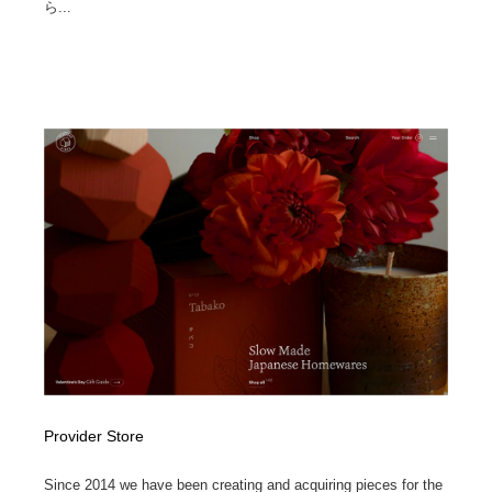
映画・アニメ・DVD・動画配信・放送・TV・ラジオ
音楽・アーティスト・楽器・舞台・演劇・ミュージカ
ら...
152
ル・ダンス
音楽・アーティスト・楽器・舞台・演劇・ミュージカ
芸能人・俳優・女優・タレント・モデル・芸能事務所
42
ル・ダンス
芸能人・俳優・女優・タレント・モデル・芸能事務所
キャンペーン・イベント・ワークショップ・コンペティ
77
ション
キャンペーン・イベント・ワークショップ・コンペティ
マッチングサービス
22
ション
マッチングサービス
アート・芸術・美術館・美術展・博物館・ギャラリー
383
アート・芸術・美術館・美術展・博物館・ギャラリー
鉛筆画・木炭画・デッサン・クロッキー
15
鉛筆画・木炭画・デッサン・クロッキー
グラフィティ・Graffiti・ストリートアート
4
グラフィティ・Graffiti・ストリートアート
GWD スタッフお気に入り
201
Provider Store
GWD スタッフお気に入り
Drawing Software / お絵かきソフト・アプリ・ブラシ
11
Since 2014 we have been creating and acquiring pieces for the