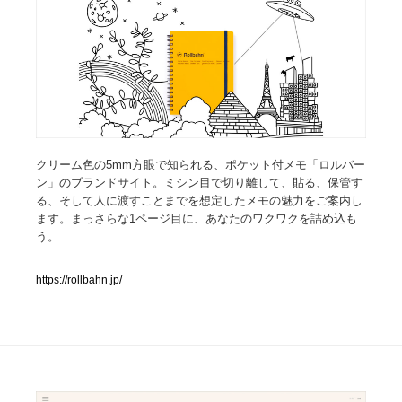
人気ランキング TOP100
業界別 登録Webサイト一覧
Web制作会社・プロダクション・デジタル
579
Web制作会社・プロダクション・デジタル
フォトグラファー・カメラマン・写真
257
クリーム色の5mm方眼で知られる、ポケット付メモ「ロルバー
ン」のブランドサイト。ミシン目で切り離して、貼る、保管す
る、そして人に渡すことまでを想定したメモの魅力をご案内し
フォトグラファー・カメラマン・写真
広告・マーケティング・PR・企画・プロデュース
182
ます。まっさらな1ページ目に、あなたのワクワクを詰め込も
う。
広告・マーケティング・PR・企画・プロデュース
ブランディング・コンサルティング
151
https://rollbahn.jp/
ブランディング・コンサルティング
グラフィックデザイン・デザイン事務所
485
グラフィックデザイン・デザイン事務所
印刷・製本・包装・グッズ
43
印刷・製本・包装・グッズ
イラストレーター
160