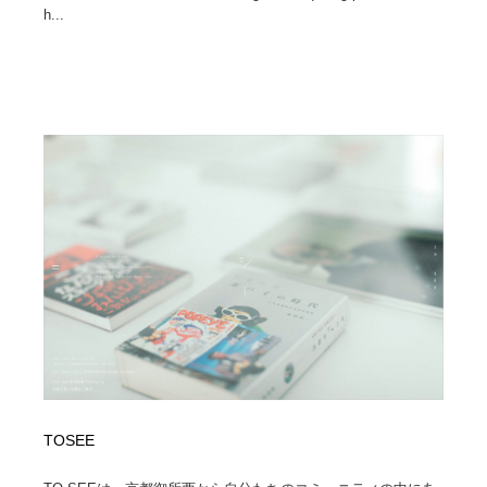
h...
Drawing Software / お絵かきソフト・アプリ・ブラシ
ニュース・マガジン・メディア・SNS・YouTube
346
ニュース・マガジン・メディア・SNS・YouTube
TOSEE