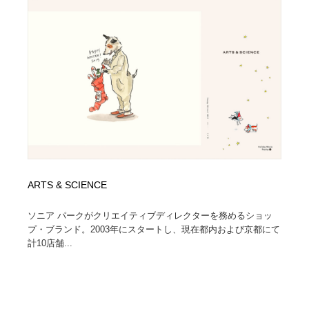
イラストレーター
コンテンツ・メディア制作会社
9
コンテンツ・メディア制作会社
フォント・フリーフォント / 書体
238
フォント・フリーフォント / 書体
レタリング・カリグラフィ・サイン・看板
31
レタリング・カリグラフィ・サイン・看板
編集・ライティング・コピーライター
19
編集・ライティング・コピーライター
スタイリスト・ヘア＆メークアップ・プロップ・セット
18
デザイン
ARTS & SCIENCE
スタイリスト・ヘア＆メークアップ・プロップ・セット
映像・クリエイター・プロダクション
164
デザイン
ソニア パークがクリエイティブディレクターを務めるショッ
プ・ブランド。2003年にスタートし、現在都内および京都にて
映像・クリエイター・プロダクション
撮影スタジオ・撮影用小物・背景ボード・リース・レン
20
計10店舗...
タル
撮影スタジオ・撮影用小物・背景ボード・リース・レン
コーダー・エンジニア・デベロッパー
136
タル