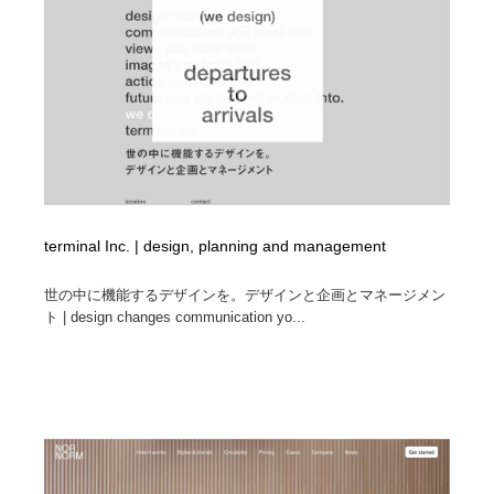
縫製・革製品・靴・鞄
55
縫製・革製品・靴・鞄
時計・腕時計
28
時計・腕時計
カメラ・レンズ
18
カメラ・レンズ
ジュエリー・装飾品
54
ジュエリー・装飾品
おもちゃ・ホビー・ゲーム
35
terminal Inc. | design, planning and management
おもちゃ・ホビー・ゲーム
アニメーション・キャラクターデザイン
23
世の中に機能するデザインを。デザインと企画とマネージメン
ト | design changes communication yo...
アニメーション・キャラクターデザイン
建築・空間・工務店・内装・店舗・環境デザイン
276
建築・空間・工務店・内装・店舗・環境デザイン
建設・住宅・不動産・倉庫
197
建設・住宅・不動産・倉庫
オフィス・シェアオフィス・コワーキング・シェアス
46
ペース