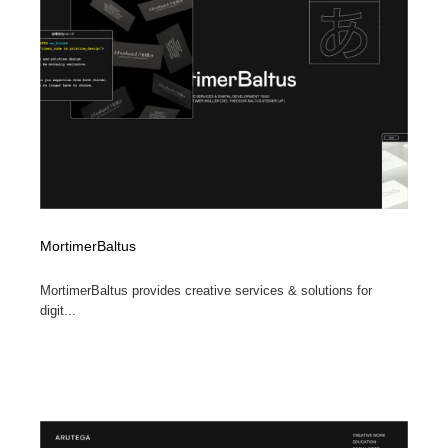
求人・採用・転職・就職・人材紹介
健康・医療・福祉・病院・歯医者・製薬・薬品
200
健康・医療・福祉・病院・歯医者・製薬・薬品
金融・銀行・投資・保険・M&A・商社
78
金融・銀行・投資・保険・M&A・商社
起業・事業支援・ボランティア・NPO
8
起業・事業支援・ボランティア・NPO
教育・スクール・保育・幼稚園・小中高・大学・専門学
173
校
教育・スクール・保育・幼稚園・小中高・大学・専門学
システム開発・IT・決済・アプリ・ソフトウェア
99
校
MortimerBaltus
システム開発・IT・決済・アプリ・ソフトウェア
テクノロジー・AI・人工知能・スマートホーム・オンラ
74
イン
MortimerBaltus provides creative services & solutions for
digit...
テクノロジー・AI・人工知能・スマートホーム・オンラ
日本伝統：着物・織物・舞踊・歌舞伎・茶道・華道・書
17
イン
道
日本伝統：着物・織物・舞踊・歌舞伎・茶道・華道・書
映画・アニメ・DVD・動画配信・放送・TV・ラジオ
65
道