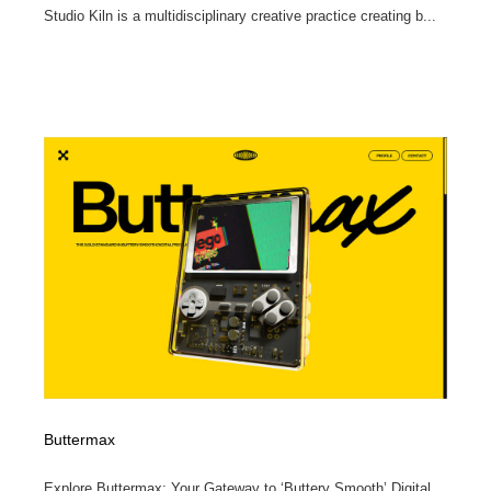
Studio Kiln is a multidisciplinary creative practice creating b...
Buttermax
Explore Buttermax: Your Gateway to ‘Buttery Smooth’ Digital