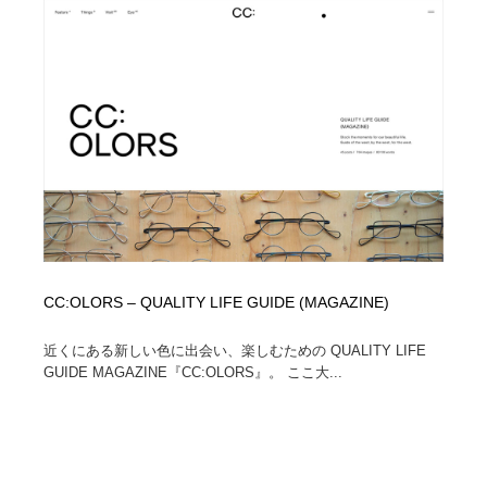
Drawing Software / お絵かきソフト・アプリ・ブラシ
ニュース・マガジン・メディア・SNS・YouTube
346
ニュース・マガジン・メディア・SNS・YouTube
CC:OLORS – QUALITY LIFE GUIDE (MAGAZINE)
近くにある新しい色に出会い、楽しむための QUALITY LIFE
GUIDE MAGAZINE『CC:OLORS』。 ここ大...