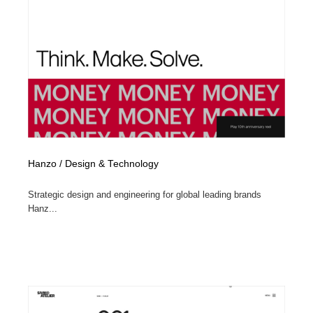
陶芸・窯・ガラス・木工・手工芸
材料：糸・布・紙・プラスチック・石・木材
38
材料：糸・布・紙・プラスチック・石・木材
工業・加工・技術・機械・電気
59
工業・加工・技術・機械・電気
宇宙
9
宇宙
日本の歴史・資料・伝統・将棋・囲碁
4
日本の歴史・資料・伝統・将棋・囲碁
動物園・水族館・公園・テーマパーク・アミューズメン
23
ト
Hanzo / Design & Technology
動物園・水族館・公園・テーマパーク・アミューズメン
書籍・本屋・出版・作家・小説家・脚本家
58
Strategic design and engineering for global leading brands
ト
Hanz...
書籍・本屋・出版・作家・小説家・脚本家
ヘアサロン・美容院・理髪店・エステ
60
ヘアサロン・美容院・理髪店・エステ
自動車・船・飛行機・交通・自転車
71
自動車・船・飛行機・交通・自転車
ホテル・旅館・温泉・銭湯・サウナ
149