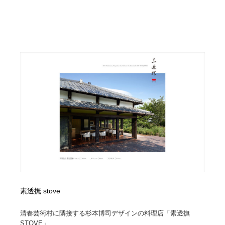
素透撫 stove
清春芸術村に隣接する杉本博司デザインの料理店「素透撫
STOVE」...