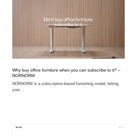
オフィス・シェアオフィス・コワーキング・シェアス
商業施設・商業ビル
33
ペース
商業施設・商業ビル
携帯電話・通信・サービス
15
携帯電話・通信・サービス
ファッション・洋服
511
ファッション・洋服
コスメ・化粧品・石鹸・シャンプー・ヘアケア・香水
220
コスメ・化粧品・石鹸・シャンプー・ヘアケア・香水
農業・林業・漁業・畜産・鉱業・燃料
54
Why buy office furniture when you can subscribe to it? –
NORNORM
農業・林業・漁業・畜産・鉱業・燃料
食品・飲料・酒・菓子
444
NORNORM is a subscription-based furnishing model, letting
your ...
食品・飲料・酒・菓子
飲食・レストラン・カフェ
181
飲食・レストラン・カフェ
植物・花・ガーデニング・造園
42
植物・花・ガーデニング・造園
陶芸・窯・ガラス・木工・手工芸
34