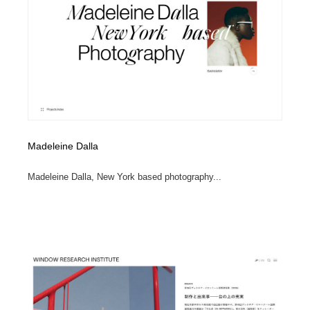
イラストレーター
コンテンツ・メディア制作会社
9
コンテンツ・メディア制作会社
フォント・フリーフォント / 書体
238
フォント・フリーフォント / 書体
レタリング・カリグラフィ・サイン・看板
31
レタリング・カリグラフィ・サイン・看板
編集・ライティング・コピーライター
19
Madeleine Dalla
編集・ライティング・コピーライター
スタイリスト・ヘア＆メークアップ・プロップ・セット
18
デザイン
Madeleine Dalla, New York based photography...
スタイリスト・ヘア＆メークアップ・プロップ・セット
映像・クリエイター・プロダクション
164
デザイン
映像・クリエイター・プロダクション
撮影スタジオ・撮影用小物・背景ボード・リース・レン
20
タル
撮影スタジオ・撮影用小物・背景ボード・リース・レン
コーダー・エンジニア・デベロッパー
136
タル