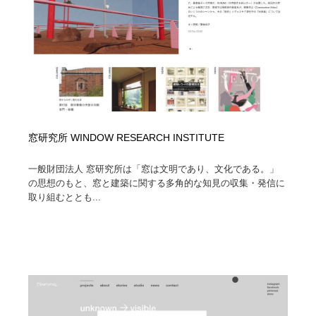
コーダー・エンジニア・デベロッパー
Javascript・WordPress・CSS・SEO・コーディング
97
Javascript・WordPress・CSS・SEO・コーディング
レンタルサーバー・クラウドサービス・ドメイン
10
レンタルサーバー・クラウドサービス・ドメイン
ネット通販・EC・オークション・フリマ
15
ネット通販・EC・オークション・フリマ
フリー素材・写真・モックアップ
41
窓研究所 WINDOW RESEARCH INSTITUTE
フリー素材・写真・モックアップ
3D・CG・モーションデザイン
20
一般財団法人 窓研究所は「窓は文明であり、文化である。」
3D・CG・モーションデザイン
眼鏡・コンタクトレンズ・サングラス
30
の思想のもと、窓と建築に関する多角的な知見の収集・発信に
取り組むととも...
眼鏡・コンタクトレンズ・サングラス
プロダクト・インテリア
139
プロダクト・インテリア
ライフスタイル・家具・生活雑貨・家電
320
ライフスタイル・家具・生活雑貨・家電
ネオンサイン・ネオン菅・オリジナル
7
ネオンサイン・ネオン菅・オリジナル