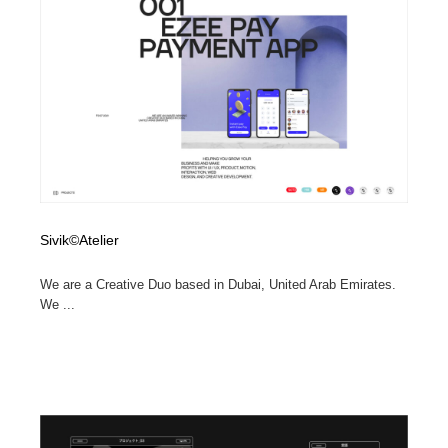
ホテル・旅館・温泉・銭湯・サウナ
旅行・観光・電車・航空会社
55
旅行・観光・電車・航空会社
アウトドア・キャンプ・登山
40
アウトドア・キャンプ・登山
スポーツ・スポーツ用品・トレーニング・ダイエット
71
スポーツ・スポーツ用品・トレーニング・ダイエット
ペット・トリミング
20
ペット・トリミング
ウェディング・結婚
38
Sivik©Atelier
ウェディング・結婚
育児・ベイビー・玩具・絵本
27
We are a Creative Duo based in Dubai, United Arab Emirates.
We ...
育児・ベイビー・玩具・絵本
宗教・神社仏閣・禅・寺・神社
33
宗教・神社仏閣・禅・寺・神社
法律・監査・税理士・弁護士・司法書士・行政
29
法律・監査・税理士・弁護士・司法書士・行政
求人・採用・転職・就職・人材紹介
379