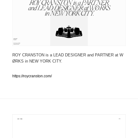
人気ランキング TOP100
業界別 登録Webサイト一覧
Web制作会社・プロダクション・デジタル
579
ROY CRANSTON is a LEAD DESIGNER and PARTNER at W
Web制作会社・プロダクション・デジタル
フォトグラファー・カメラマン・写真
257
ØRKS in NEW YORK CITY.
フォトグラファー・カメラマン・写真
広告・マーケティング・PR・企画・プロデュース
182
https://roycranston.com/
広告・マーケティング・PR・企画・プロデュース
ブランディング・コンサルティング
151
ブランディング・コンサルティング
グラフィックデザイン・デザイン事務所
485
グラフィックデザイン・デザイン事務所
印刷・製本・包装・グッズ
43
印刷・製本・包装・グッズ
イラストレーター
160