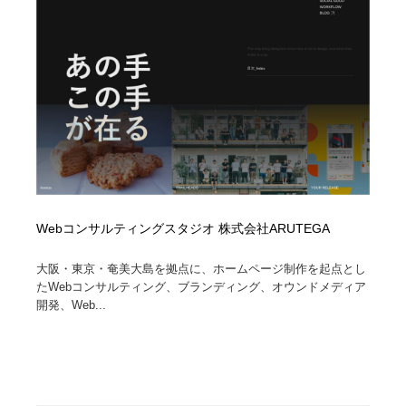
映画・アニメ・DVD・動画配信・放送・TV・ラジオ
音楽・アーティスト・楽器・舞台・演劇・ミュージカ
152
ル・ダンス
音楽・アーティスト・楽器・舞台・演劇・ミュージカ
芸能人・俳優・女優・タレント・モデル・芸能事務所
42
ル・ダンス
芸能人・俳優・女優・タレント・モデル・芸能事務所
キャンペーン・イベント・ワークショップ・コンペティ
77
ション
キャンペーン・イベント・ワークショップ・コンペティ
マッチングサービス
22
ション
マッチングサービス
アート・芸術・美術館・美術展・博物館・ギャラリー
383
Webコンサルティングスタジオ 株式会社ARUTEGA
アート・芸術・美術館・美術展・博物館・ギャラリー
鉛筆画・木炭画・デッサン・クロッキー
15
大阪・東京・奄美大島を拠点に、ホームページ制作を起点とし
たWebコンサルティング、ブランディング、オウンドメディア
鉛筆画・木炭画・デッサン・クロッキー
開発、Web...
グラフィティ・Graffiti・ストリートアート
4
グラフィティ・Graffiti・ストリートアート
GWD スタッフお気に入り
201
GWD スタッフお気に入り
Drawing Software / お絵かきソフト・アプリ・ブラシ
11