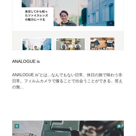
オフィス・シェアオフィス・コワーキング・シェアス
商業施設・商業ビル
33
ペース
商業施設・商業ビル
携帯電話・通信・サービス
15
携帯電話・通信・サービス
ファッション・洋服
511
ファッション・洋服
コスメ・化粧品・石鹸・シャンプー・ヘアケア・香水
220
ANALOGUE is
コスメ・化粧品・石鹸・シャンプー・ヘアケア・香水
農業・林業・漁業・畜産・鉱業・燃料
54
ANALOGUE is”とは…なんでもない日常、休日の旅で味わう非
農業・林業・漁業・畜産・鉱業・燃料
食品・飲料・酒・菓子
444
日常。フィルムカメラで撮ることで出会うことができる、答え
の無...
食品・飲料・酒・菓子
飲食・レストラン・カフェ
182
飲食・レストラン・カフェ
植物・花・ガーデニング・造園
42
植物・花・ガーデニング・造園
陶芸・窯・ガラス・木工・手工芸
34