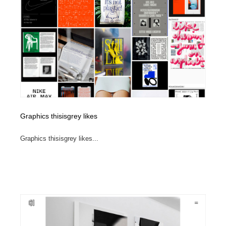
コーダー・エンジニア・デベロッパー
Javascript・WordPress・CSS・SEO・コーディング
97
Javascript・WordPress・CSS・SEO・コーディング
レンタルサーバー・クラウドサービス・ドメイン
10
レンタルサーバー・クラウドサービス・ドメイン
ネット通販・EC・オークション・フリマ
15
ネット通販・EC・オークション・フリマ
フリー素材・写真・モックアップ
41
フリー素材・写真・モックアップ
3D・CG・モーションデザイン
21
Graphics thisisgrey likes
3D・CG・モーションデザイン
眼鏡・コンタクトレンズ・サングラス
30
Graphics thisisgrey likes...
眼鏡・コンタクトレンズ・サングラス
プロダクト・インテリア
139
プロダクト・インテリア
ライフスタイル・家具・生活雑貨・家電
321
ライフスタイル・家具・生活雑貨・家電
ネオンサイン・ネオン菅・オリジナル
7
ネオンサイン・ネオン菅・オリジナル