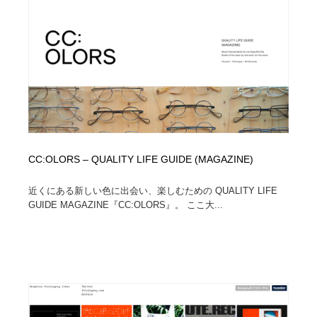
イラストレーター
コンテンツ・メディア制作会社
9
コンテンツ・メディア制作会社
フォント・フリーフォント / 書体
238
フォント・フリーフォント / 書体
レタリング・カリグラフィ・サイン・看板
31
レタリング・カリグラフィ・サイン・看板
編集・ライティング・コピーライター
19
編集・ライティング・コピーライター
スタイリスト・ヘア＆メークアップ・プロップ・セット
CC:OLORS – QUALITY LIFE GUIDE (MAGAZINE)
18
デザイン
近くにある新しい色に出会い、楽しむための QUALITY LIFE
GUIDE MAGAZINE『CC:OLORS』。 ここ大...
スタイリスト・ヘア＆メークアップ・プロップ・セット
映像・クリエイター・プロダクション
164
デザイン
映像・クリエイター・プロダクション
撮影スタジオ・撮影用小物・背景ボード・リース・レン
20
タル
撮影スタジオ・撮影用小物・背景ボード・リース・レン
コーダー・エンジニア・デベロッパー
136
タル