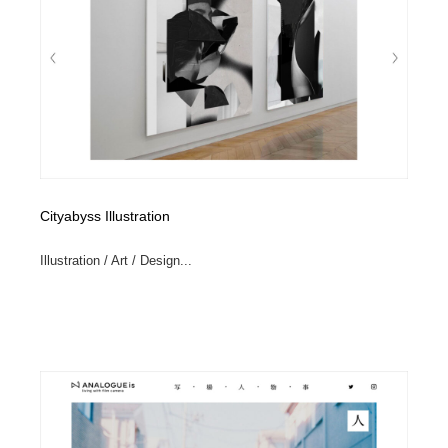
縫製・革製品・靴・鞄
55
縫製・革製品・靴・鞄
時計・腕時計
28
時計・腕時計
カメラ・レンズ
18
カメラ・レンズ
ジュエリー・装飾品
54
ジュエリー・装飾品
おもちゃ・ホビー・ゲーム
35
Cityabyss Illustration
おもちゃ・ホビー・ゲーム
アニメーション・キャラクターデザイン
23
Illustration / Art / Design...
アニメーション・キャラクターデザイン
建築・空間・工務店・内装・店舗・環境デザイン
276
建築・空間・工務店・内装・店舗・環境デザイン
建設・住宅・不動産・倉庫
197
建設・住宅・不動産・倉庫
オフィス・シェアオフィス・コワーキング・シェアス
46
ペース