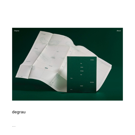
degrau
...