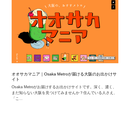
Drawing Software / お絵かきソフト・アプリ・ブラシ
ニュース・マガジン・メディア・SNS・YouTube
346
ニュース・マガジン・メディア・SNS・YouTube
オオサカマニア｜Osaka Metroが届ける大阪のお出かけサ
イト
Osaka Metroがお届けするお出かけサイトです。深く、濃く、
まだ知らない大阪を見つけてみませんか？住んでいる人さえ、
「こ...