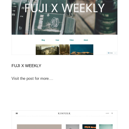
陶芸・窯・ガラス・木工・手工芸
材料：糸・布・紙・プラスチック・石・木材
38
材料：糸・布・紙・プラスチック・石・木材
工業・加工・技術・機械・電気
59
工業・加工・技術・機械・電気
宇宙
9
宇宙
日本の歴史・資料・伝統・将棋・囲碁
4
日本の歴史・資料・伝統・将棋・囲碁
動物園・水族館・公園・テーマパーク・アミューズメン
23
ト
FUJI X WEEKLY
動物園・水族館・公園・テーマパーク・アミューズメン
書籍・本屋・出版・作家・小説家・脚本家
58
Visit the post for more....
ト
書籍・本屋・出版・作家・小説家・脚本家
ヘアサロン・美容院・理髪店・エステ
60
ヘアサロン・美容院・理髪店・エステ
自動車・船・飛行機・交通・自転車
71
自動車・船・飛行機・交通・自転車
ホテル・旅館・温泉・銭湯・サウナ
149