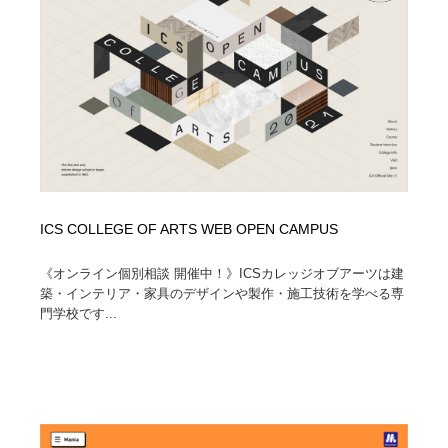
映画・アニメ・DVD・動画配信・放送・TV・ラジオ
音楽・アーティスト・楽器・舞台・演劇・ミュージカ
152
ル・ダンス
音楽・アーティスト・楽器・舞台・演劇・ミュージカ
芸能人・俳優・女優・タレント・モデル・芸能事務所
42
ル・ダンス
芸能人・俳優・女優・タレント・モデル・芸能事務所
キャンペーン・イベント・ワークショップ・コンペティ
77
ション
キャンペーン・イベント・ワークショップ・コンペティ
マッチングサービス
22
ション
ICS COLLEGE OF ARTS WEB OPEN CAMPUS
マッチングサービス
アート・芸術・美術館・美術展・博物館・ギャラリー
383
《オンライン個別相談 開催中！》ICSカレッジオブアーツは建
アート・芸術・美術館・美術展・博物館・ギャラリー
鉛筆画・木炭画・デッサン・クロッキー
15
築・インテリア・家具のデザインや製作・施工技術を学べる専
門学校です...
鉛筆画・木炭画・デッサン・クロッキー
グラフィティ・Graffiti・ストリートアート
4
グラフィティ・Graffiti・ストリートアート
GWD スタッフお気に入り
201
GWD スタッフお気に入り
Drawing Software / お絵かきソフト・アプリ・ブラシ
11