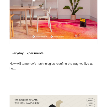
求人・採用・転職・就職・人材紹介
健康・医療・福祉・病院・歯医者・製薬・薬品
200
健康・医療・福祉・病院・歯医者・製薬・薬品
金融・銀行・投資・保険・M&A・商社
78
金融・銀行・投資・保険・M&A・商社
起業・事業支援・ボランティア・NPO
8
起業・事業支援・ボランティア・NPO
教育・スクール・保育・幼稚園・小中高・大学・専門学
173
校
教育・スクール・保育・幼稚園・小中高・大学・専門学
Everyday Experiments
システム開発・IT・決済・アプリ・ソフトウェア
99
校
How will tomorrow's technologies redefine the way we live at
システム開発・IT・決済・アプリ・ソフトウェア
テクノロジー・AI・人工知能・スマートホーム・オンラ
74
ho...
イン
テクノロジー・AI・人工知能・スマートホーム・オンラ
日本伝統：着物・織物・舞踊・歌舞伎・茶道・華道・書
17
イン
道
日本伝統：着物・織物・舞踊・歌舞伎・茶道・華道・書
映画・アニメ・DVD・動画配信・放送・TV・ラジオ
65
道