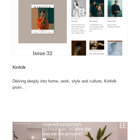
ホテル・旅館・温泉・銭湯・サウナ
旅行・観光・電車・航空会社
55
旅行・観光・電車・航空会社
アウトドア・キャンプ・登山
40
アウトドア・キャンプ・登山
スポーツ・スポーツ用品・トレーニング・ダイエット
71
スポーツ・スポーツ用品・トレーニング・ダイエット
ペット・トリミング
20
ペット・トリミング
ウェディング・結婚
38
Kinfolk
Delving deeply into home, work, style and culture, Kinfolk
ウェディング・結婚
育児・ベイビー・玩具・絵本
27
prom...
育児・ベイビー・玩具・絵本
宗教・神社仏閣・禅・寺・神社
33
宗教・神社仏閣・禅・寺・神社
法律・監査・税理士・弁護士・司法書士・行政
29
法律・監査・税理士・弁護士・司法書士・行政
求人・採用・転職・就職・人材紹介
379