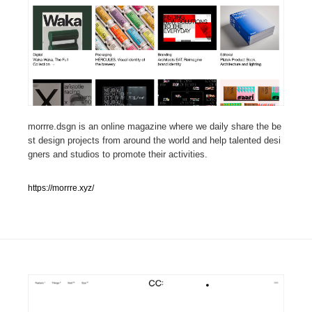
人気ランキング TOP100
業界別 登録Webサイト一覧
Web制作会社・プロダクション・デジタル
579
Web制作会社・プロダクション・デジタル
morrre.dsgn is an online magazine where we daily share the be
フォトグラファー・カメラマン・写真
257
st design projects from around the world and help talented desi
gners and studios to promote their activities.
フォトグラファー・カメラマン・写真
広告・マーケティング・PR・企画・プロデュース
182
https://morrre.xyz/
広告・マーケティング・PR・企画・プロデュース
ブランディング・コンサルティング
151
ブランディング・コンサルティング
グラフィックデザイン・デザイン事務所
485
グラフィックデザイン・デザイン事務所
印刷・製本・包装・グッズ
43
印刷・製本・包装・グッズ
イラストレーター
160