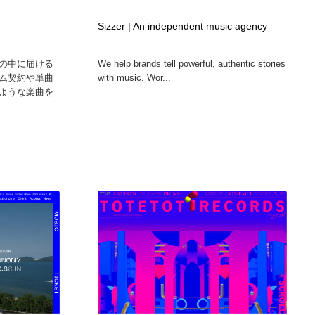
ホテル・旅館・温泉・銭湯・サウナ
スポーツ・スポーツ用品・トレーニング・ダイエット
71
Sizzer | An independent music agency
スポーツ・スポーツ用品・トレーニング・ダイエット
育児・ベイビー・玩具・絵本
27
の中に届ける
We help brands tell powerful, authentic stories
ム契約や単曲
with music. Wor...
ような楽曲を
育児・ベイビー・玩具・絵本
求人・採用・転職・就職・人材紹介
379
求人・採用・転職・就職・人材紹介
起業・事業支援・ボランティア・NPO
8
起業・事業支援・ボランティア・NPO
テクノロジー・AI・人工知能・スマートホーム・オンライン
74
テクノロジー・AI・人工知能・スマートホーム・オンライン
音楽・アーティスト・楽器・舞台・演劇・ミュージカル・ダ
152
ンス
音楽・アーティスト・楽器・舞台・演劇・ミュージカル・ダ
マッチングサービス
22
ンス
マッチングサービス
グラフィティ・Graffiti・ストリートアート
4