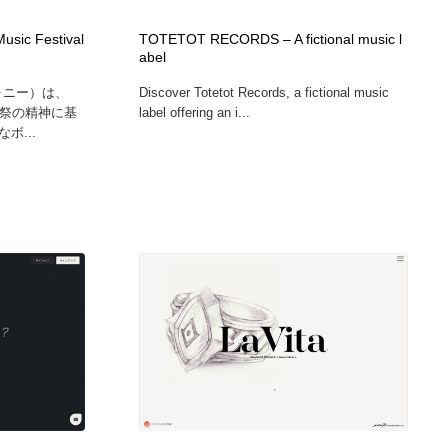
グラフィティ・Graffiti・ストリートアート
ニュース・マガジン・メディア・SNS・YouTube
346
sic Festival
TOTETOT RECORDS – A fictional music l
abel
ニュース・マガジン・メディア・SNS・YouTube
フォニー）は、
Discover Totetot Records, a fictional music
写真祭の精神に基
label offering an i...
ボ...