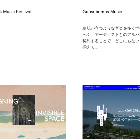
自動車・船・飛行機・交通・自転車
アウトドア・キャンプ・登山
40
k Music Festival
Goosebumps Music
アウトドア・キャンプ・登山
ウェディング・結婚
38
鳥肌が立つような音楽を多く世
べく、アーティストとのアルバ
契約することで、どこにもない
ウェディング・結婚
法律・監査・税理士・弁護士・司法書士・行政
29
揃えて...
法律・監査・税理士・弁護士・司法書士・行政
金融・銀行・投資・保険・M&A・商社
78
金融・銀行・投資・保険・M&A・商社
システム開発・IT・決済・アプリ・ソフトウェア
99
システム開発・IT・決済・アプリ・ソフトウェア
映画・アニメ・DVD・動画配信・放送・TV・ラジオ
65
映画・アニメ・DVD・動画配信・放送・TV・ラジオ
キャンペーン・イベント・ワークショップ・コンペティショ
77
ン
キャンペーン・イベント・ワークショップ・コンペティショ
鉛筆画・木炭画・デッサン・クロッキー
15
ン