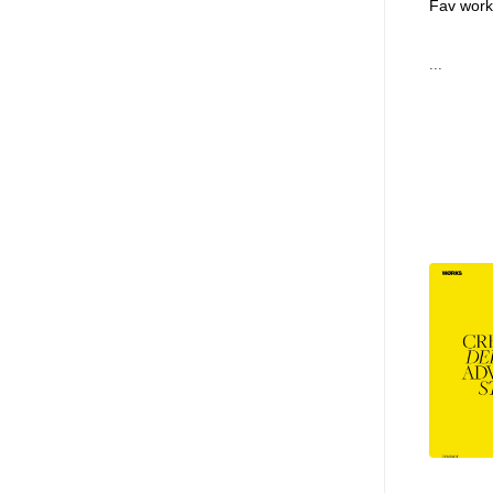
Fav work
...