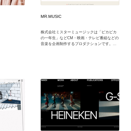
カメラ・レンズ
アニメーション・キャラクターデザイン
23
MR.MUSIC
アニメーション・キャラクターデザイン
オフィス・シェアオフィス・コワーキング・シェアスペース
46
株式会社ミスターミュージックは「ピカピカ
の一年生」などCM・映画・テレビ番組などの
オフィス・シェアオフィス・コワーキング・シェアスペース
ファッション・洋服
511
音楽を企画制作するプロダクションです。...
ファッション・洋服
食品・飲料・酒・菓子
444
食品・飲料・酒・菓子
陶芸・窯・ガラス・木工・手工芸
34
陶芸・窯・ガラス・木工・手工芸
宇宙
9
宇宙
書籍・本屋・出版・作家・小説家・脚本家
58
書籍・本屋・出版・作家・小説家・脚本家
ホテル・旅館・温泉・銭湯・サウナ
149