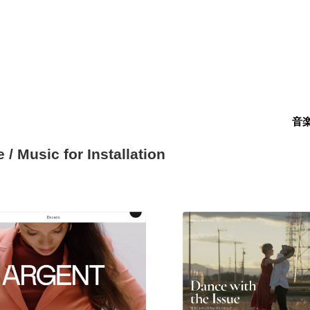
音
/ Music for Installation
現役Webデザイナーによるコラム
15
現役Webデザイナーによるコラム
人気ランキング TOP100
人気ランキング TOP100
フォトグラファー・カメラマン・写真
257