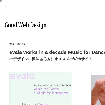
Good Web Design
2026年08月08日の登録サイト数は8550件です
2021. 07. 17
evala works in a decade Music for Dance 
登録Webサイト全一覧
8550
のデザインに興味ある方にオススメのWebサイト
登録Webサイト全一覧!
ABOUT
ABOUT
業界別 登録Webサイト一覧
Web制作会社・プロダクション・デジタル
579