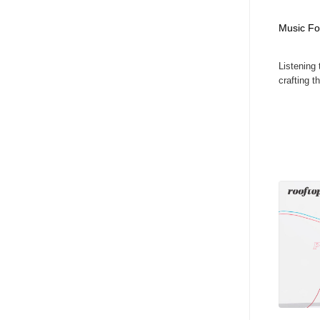
アート・芸術・美術館・美術展・博物館・ギャラリー
GWD スタッフお気に入り
201
Music Fo
GWD スタッフお気に入り
Listening
crafting th