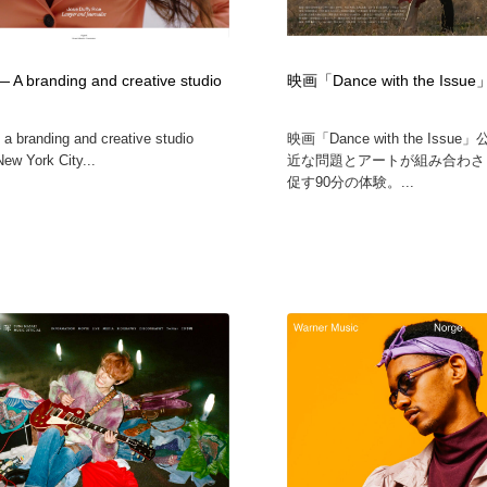
フォトグラファー・カメラマン・写真
グラフィックデザイン・デザイン事務所
485
 A branding and creative studio
映画「Dance with the Issue
グラフィックデザイン・デザイン事務所
コンテンツ・メディア制作会社
9
 a branding and creative studio
映画「Dance with the Issu
New York City...
近な問題とアートが組み合わさ
コンテンツ・メディア制作会社
編集・ライティング・コピーライター
19
促す90分の体験。...
編集・ライティング・コピーライター
撮影スタジオ・撮影用小物・背景ボード・リース・レンタル
20
撮影スタジオ・撮影用小物・背景ボード・リース・レンタル
レンタルサーバー・クラウドサービス・ドメイン
10
レンタルサーバー・クラウドサービス・ドメイン
3D・CG・モーションデザイン
20
3D・CG・モーションデザイン
ライフスタイル・家具・生活雑貨・家電
320
ライフスタイル・家具・生活雑貨・家電
時計・腕時計
28