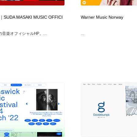
時計・腕時計
おもちゃ・ホビー・ゲーム
35
UDA MASAKI MUSIC OFFICI
Warner Music Norway
おもちゃ・ホビー・ゲーム
建設・住宅・不動産・倉庫
197
音楽オフィシャルHP。...
...
建設・住宅・不動産・倉庫
携帯電話・通信・サービス
15
携帯電話・通信・サービス
農業・林業・漁業・畜産・鉱業・燃料
54
農業・林業・漁業・畜産・鉱業・燃料
植物・花・ガーデニング・造園
42
植物・花・ガーデニング・造園
工業・加工・技術・機械・電気
59
工業・加工・技術・機械・電気
動物園・水族館・公園・テーマパーク・アミューズメント
23
動物園・水族館・公園・テーマパーク・アミューズメント
自動車・船・飛行機・交通・自転車
71