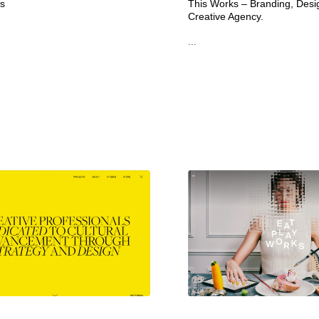
s
This Works – Branding, Desig
Creative Agency.
...