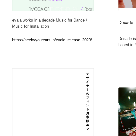
Web制作会社・プロダクション・デジタル
ブランディング・コンサルティング
151
evala works in a decade Music for Dance /
Decade —
Music for Installation
ブランディング・コンサルティング
イラストレーター
160
Decade is
https://seebyyourears.jp/evala_release_2020/
based in 
イラストレーター
レタリング・カリグラフィ・サイン・看板
31
レタリング・カリグラフィ・サイン・看板
映像・クリエイター・プロダクション
164
映像・クリエイター・プロダクション
Javascript・WordPress・CSS・SEO・コーディング
97
Javascript・WordPress・CSS・SEO・コーディング
フリー素材・写真・モックアップ
41
フリー素材・写真・モックアップ
プロダクト・インテリア
139
プロダクト・インテリア
縫製・革製品・靴・鞄
55