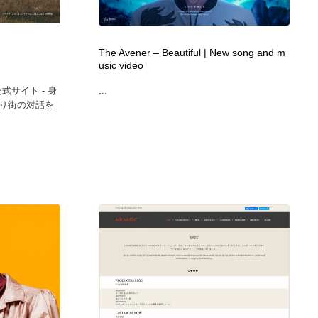
広告・マーケティング・PR・企画・プロデュース
印刷・製本・包装・グッズ
43
」
The Avener – Beautiful | New song and m
usic video
印刷・製本・包装・グッズ
フォント・フリーフォント / 書体
238
e」公式サイト - 身
...
り街の対話を
フォント・フリーフォント / 書体
スタイリスト・ヘア＆メークアップ・プロップ・セットデザ
18
イン
スタイリスト・ヘア＆メークアップ・プロップ・セットデザ
コーダー・エンジニア・デベロッパー
136
イン
コーダー・エンジニア・デベロッパー
ネット通販・EC・オークション・フリマ
15
ネット通販・EC・オークション・フリマ
眼鏡・コンタクトレンズ・サングラス
30
眼鏡・コンタクトレンズ・サングラス
ネオンサイン・ネオン菅・オリジナル
7
ネオンサイン・ネオン菅・オリジナル
カメラ・レンズ
18