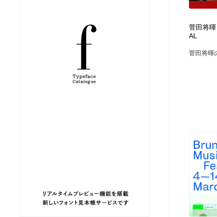
縫製・革製品・靴・鞄
ジュエリー・装飾品
54
菅田将暉｜S
AL
ジュエリー・装飾品
建築・空間・工務店・内装・店舗・環境デザイン
276
菅田将暉の
建築・空間・工務店・内装・店舗・環境デザイン
商業施設・商業ビル
33
商業施設・商業ビル
コスメ・化粧品・石鹸・シャンプー・ヘアケア・香水
220
コスメ・化粧品・石鹸・シャンプー・ヘアケア・香水
飲食・レストラン・カフェ
182
飲食・レストラン・カフェ
材料：糸・布・紙・プラスチック・石・木材
38
材料：糸・布・紙・プラスチック・石・木材
日本の歴史・資料・伝統・将棋・囲碁
4
日本の歴史・資料・伝統・将棋・囲碁
ヘアサロン・美容院・理髪店・エステ
60