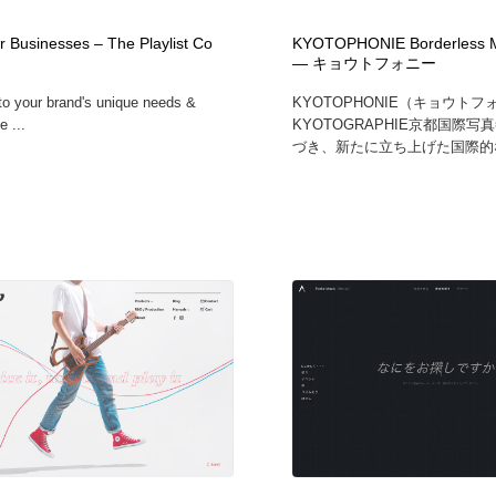
鉛筆画・木炭画・デッサン・クロッキー
Drawing Software / お絵かきソフト・アプリ・ブラシ
11
r Businesses – The Playlist Co
KYOTOPHONIE Borderless Mu
― キョウトフォニー
Drawing Software / お絵かきソフト・アプリ・ブラシ
 to your brand's unique needs &
KYOTOPHONIE（キョウト
e ...
KYOTOGRAPHIE京都国際
づき、新たに立ち上げた国際的な