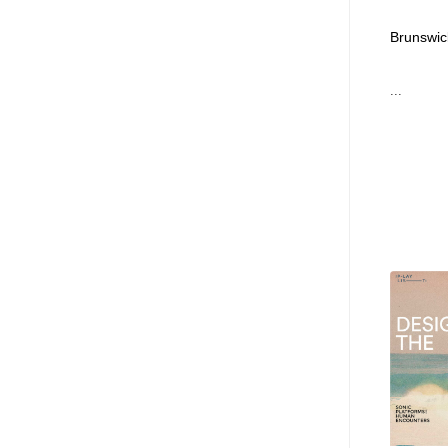
ヘアサロン・美容院・理髪店・エステ
旅行・観光・電車・航空会社
55
Brunswic
旅行・観光・電車・航空会社
ペット・トリミング
20
...
ペット・トリミング
宗教・神社仏閣・禅・寺・神社
33
宗教・神社仏閣・禅・寺・神社
健康・医療・福祉・病院・歯医者・製薬・薬品
200
健康・医療・福祉・病院・歯医者・製薬・薬品
教育・スクール・保育・幼稚園・小中高・大学・専門学校
173
教育・スクール・保育・幼稚園・小中高・大学・専門学校
日本伝統：着物・織物・舞踊・歌舞伎・茶道・華道・書道
17
日本伝統：着物・織物・舞踊・歌舞伎・茶道・華道・書道
芸能人・俳優・女優・タレント・モデル・芸能事務所
42
芸能人・俳優・女優・タレント・モデル・芸能事務所
アート・芸術・美術館・美術展・博物館・ギャラリー
383