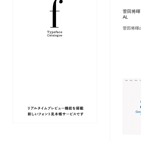
縫製・革製品・靴・鞄
ジュエリー・装飾品
54
菅田将暉｜S
AL
菅田将暉の
ジュエリー・装飾品
建築・空間・工務店・内装・店舗・環境デザイン
276
建築・空間・工務店・内装・店舗・環境デザイン
商業施設・商業ビル
33
商業施設・商業ビル
コスメ・化粧品・石鹸・シャンプー・ヘアケア・香水
220
コスメ・化粧品・石鹸・シャンプー・ヘアケア・香水
飲食・レストラン・カフェ
182
飲食・レストラン・カフェ
材料：糸・布・紙・プラスチック・石・木材
38
材料：糸・布・紙・プラスチック・石・木材
日本の歴史・資料・伝統・将棋・囲碁
4
日本の歴史・資料・伝統・将棋・囲碁
ヘアサロン・美容院・理髪店・エステ
60