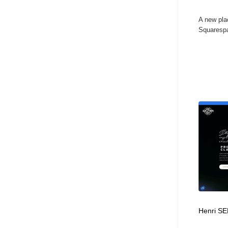
A new plac
Squarespa
Henri SE