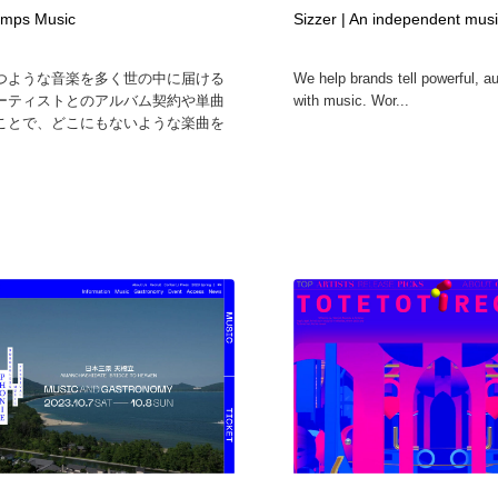
mps Music
Sizzer | An independent mus
自動車・船・飛行機・交通・自転車
アウトドア・キャンプ・登山
40
つような音楽を多く世の中に届ける
We help brands tell powerful, au
アウトドア・キャンプ・登山
ウェディング・結婚
38
ーティストとのアルバム契約や単曲
with music. Wor...
ことで、どこにもないような楽曲を
ウェディング・結婚
法律・監査・税理士・弁護士・司法書士・行政
29
法律・監査・税理士・弁護士・司法書士・行政
金融・銀行・投資・保険・M&A・商社
78
金融・銀行・投資・保険・M&A・商社
システム開発・IT・決済・アプリ・ソフトウェア
99
システム開発・IT・決済・アプリ・ソフトウェア
映画・アニメ・DVD・動画配信・放送・TV・ラジオ
65
映画・アニメ・DVD・動画配信・放送・TV・ラジオ
キャンペーン・イベント・ワークショップ・コンペティショ
77
ン
キャンペーン・イベント・ワークショップ・コンペティショ
鉛筆画・木炭画・デッサン・クロッキー
15
ン