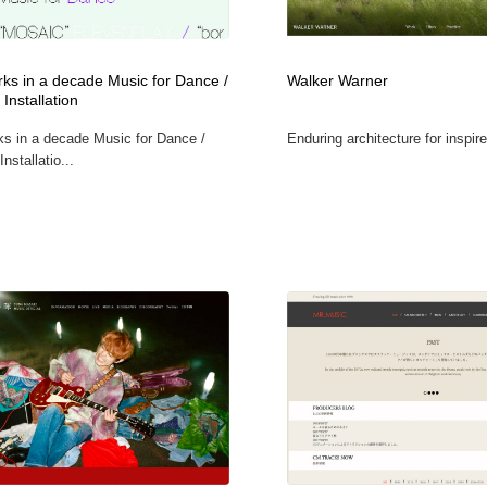
フォトグラファー・カメラマン・写真
グラフィックデザイン・デザイン事務所
485
rks in a decade Music for Dance /
Walker Warner
 Installation
グラフィックデザイン・デザイン事務所
コンテンツ・メディア制作会社
9
ks in a decade Music for Dance /
Enduring architecture for inspired
nstallatio...
コンテンツ・メディア制作会社
編集・ライティング・コピーライター
19
編集・ライティング・コピーライター
撮影スタジオ・撮影用小物・背景ボード・リース・レンタル
20
撮影スタジオ・撮影用小物・背景ボード・リース・レンタル
レンタルサーバー・クラウドサービス・ドメイン
10
レンタルサーバー・クラウドサービス・ドメイン
3D・CG・モーションデザイン
21
3D・CG・モーションデザイン
ライフスタイル・家具・生活雑貨・家電
320
ライフスタイル・家具・生活雑貨・家電
時計・腕時計
28