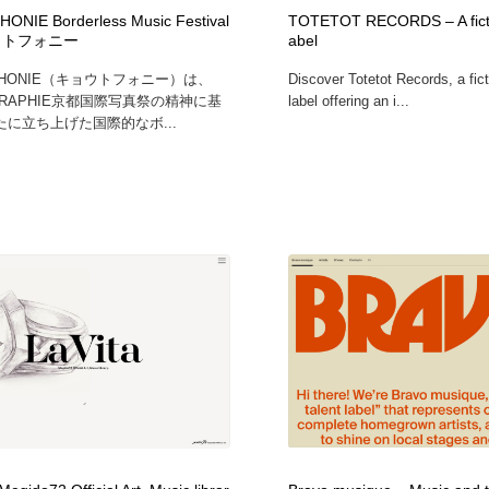
鉛筆画・木炭画・デッサン・クロッキー
Drawing Software / お絵かきソフト・アプリ・ブラシ
11
NIE Borderless Music Festival
TOTETOT RECORDS – A ficti
ウトフォニー
abel
PHONIE（キョウトフォニー）は、
Discover Totetot Records, a fic
Drawing Software / お絵かきソフト・アプリ・ブラシ
GRAPHIE京都国際写真祭の精神に基
label offering an i...
に立ち上げた国際的なボ...