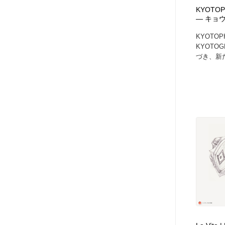
アート・芸術・美術館・美術展・博物館・ギャラリー
GWD スタッフお気に入り
201
KYOTOPHO
― キョ
KYOTO
GWD スタッフお気に入り
KYOTO
づき、新た