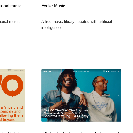
グラフィティ・Graffiti・ストリートアート
ニュース・マガジン・メディア・SNS・YouTube
346
onal music l
Evoke Music
tional music
A free music library, created with artificial
ニュース・マガジン・メディア・SNS・YouTube
intelligence....