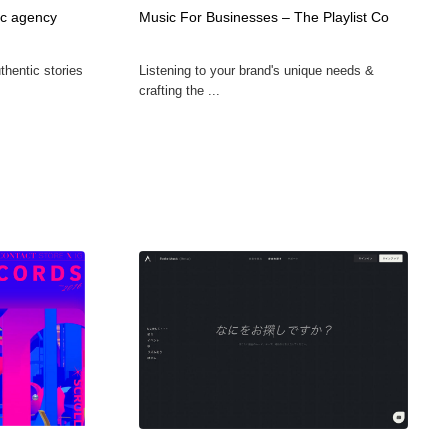
ic agency
Music For Businesses – The Playlist Co
ホテル・旅館・温泉・銭湯・サウナ
スポーツ・スポーツ用品・トレーニング・ダイエット
71
thentic stories
Listening to your brand's unique needs &
スポーツ・スポーツ用品・トレーニング・ダイエット
育児・ベイビー・玩具・絵本
27
crafting the ...
育児・ベイビー・玩具・絵本
求人・採用・転職・就職・人材紹介
379
求人・採用・転職・就職・人材紹介
起業・事業支援・ボランティア・NPO
8
起業・事業支援・ボランティア・NPO
テクノロジー・AI・人工知能・スマートホーム・オンライン
74
テクノロジー・AI・人工知能・スマートホーム・オンライン
音楽・アーティスト・楽器・舞台・演劇・ミュージカル・ダ
152
ンス
音楽・アーティスト・楽器・舞台・演劇・ミュージカル・ダ
マッチングサービス
22
ンス
マッチングサービス
グラフィティ・Graffiti・ストリートアート
4