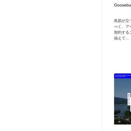
Goosebu
ヘアサロン・美容院・理髪店・エステ
旅行・観光・電車・航空会社
55
鳥肌が立
旅行・観光・電車・航空会社
ペット・トリミング
20
べく、ア
契約する
揃えて...
ペット・トリミング
宗教・神社仏閣・禅・寺・神社
33
宗教・神社仏閣・禅・寺・神社
健康・医療・福祉・病院・歯医者・製薬・薬品
200
健康・医療・福祉・病院・歯医者・製薬・薬品
教育・スクール・保育・幼稚園・小中高・大学・専門学校
173
教育・スクール・保育・幼稚園・小中高・大学・専門学校
日本伝統：着物・織物・舞踊・歌舞伎・茶道・華道・書道
17
日本伝統：着物・織物・舞踊・歌舞伎・茶道・華道・書道
芸能人・俳優・女優・タレント・モデル・芸能事務所
42
芸能人・俳優・女優・タレント・モデル・芸能事務所
アート・芸術・美術館・美術展・博物館・ギャラリー
383