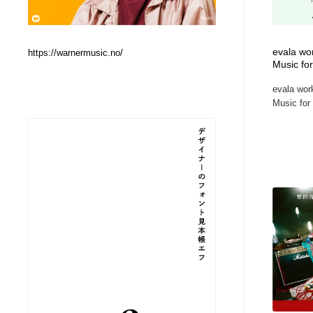
Web制作会社・プロダクション・デジタル
ブランディング・コンサルティング
151
evala wo
https://warnermusic.no/
Music for
ブランディング・コンサルティング
イラストレーター
160
evala wor
Music for I
イラストレーター
レタリング・カリグラフィ・サイン・看板
31
レタリング・カリグラフィ・サイン・看板
映像・クリエイター・プロダクション
164
映像・クリエイター・プロダクション
Javascript・WordPress・CSS・SEO・コーディング
97
Javascript・WordPress・CSS・SEO・コーディング
フリー素材・写真・モックアップ
41
フリー素材・写真・モックアップ
プロダクト・インテリア
139
プロダクト・インテリア
縫製・革製品・靴・鞄
55