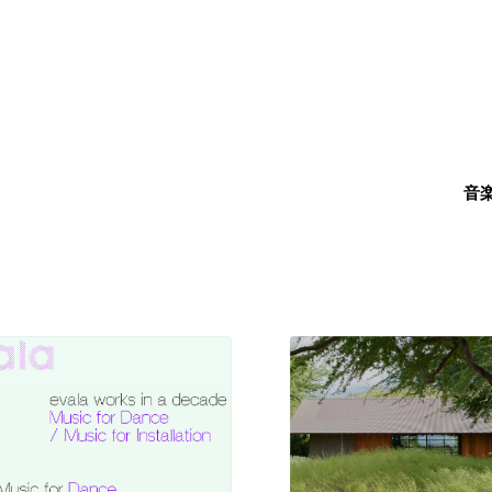
音
現役Webデザイナーによるコラム
15
現役Webデザイナーによるコラム
人気ランキング TOP100
人気ランキング TOP100
フォトグラファー・カメラマン・写真
257