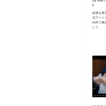
La Vita |
y
絶望を希
式アート
内外で発
して...