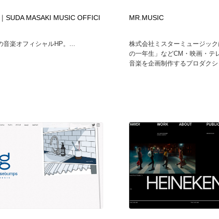
時計・腕時計
おもちゃ・ホビー・ゲーム
35
UDA MASAKI MUSIC OFFICI
MR.MUSIC
音楽オフィシャルHP。...
株式会社ミスターミュージック
おもちゃ・ホビー・ゲーム
建設・住宅・不動産・倉庫
197
の一年生」などCM・映画・テ
音楽を企画制作するプロダクショ
建設・住宅・不動産・倉庫
携帯電話・通信・サービス
15
携帯電話・通信・サービス
農業・林業・漁業・畜産・鉱業・燃料
54
農業・林業・漁業・畜産・鉱業・燃料
植物・花・ガーデニング・造園
42
植物・花・ガーデニング・造園
工業・加工・技術・機械・電気
59
工業・加工・技術・機械・電気
動物園・水族館・公園・テーマパーク・アミューズメント
23
動物園・水族館・公園・テーマパーク・アミューズメント
自動車・船・飛行機・交通・自転車
71