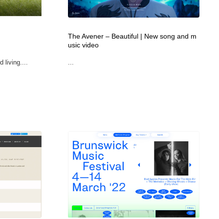
広告・マーケティング・PR・企画・プロデュース
印刷・製本・包装・グッズ
43
The Avener – Beautiful | New song and m
usic video
印刷・製本・包装・グッズ
フォント・フリーフォント / 書体
238
 living....
...
フォント・フリーフォント / 書体
スタイリスト・ヘア＆メークアップ・プロップ・セットデザ
18
イン
スタイリスト・ヘア＆メークアップ・プロップ・セットデザ
コーダー・エンジニア・デベロッパー
136
イン
コーダー・エンジニア・デベロッパー
ネット通販・EC・オークション・フリマ
15
ネット通販・EC・オークション・フリマ
眼鏡・コンタクトレンズ・サングラス
30
眼鏡・コンタクトレンズ・サングラス
ネオンサイン・ネオン菅・オリジナル
7
ネオンサイン・ネオン菅・オリジナル
カメラ・レンズ
18