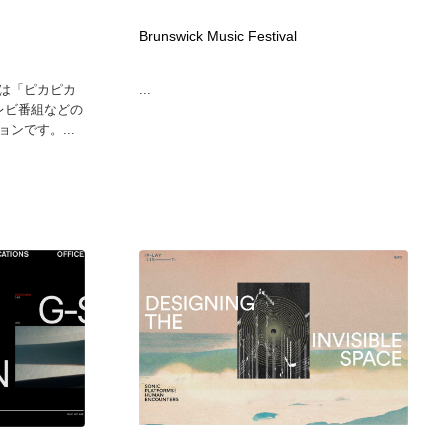
カメラ・レンズ
アニメーション・キャラクターデザイン
23
Brunswick Music Festival
は「ピカピカ
...
アニメーション・キャラクターデザイン
オフィス・シェアオフィス・コワーキング・シェアスペース
46
レビ番組などの
ンです。...
オフィス・シェアオフィス・コワーキング・シェアスペース
ファッション・洋服
511
ファッション・洋服
食品・飲料・酒・菓子
444
食品・飲料・酒・菓子
陶芸・窯・ガラス・木工・手工芸
34
陶芸・窯・ガラス・木工・手工芸
宇宙
9
宇宙
書籍・本屋・出版・作家・小説家・脚本家
58
書籍・本屋・出版・作家・小説家・脚本家
ホテル・旅館・温泉・銭湯・サウナ
149