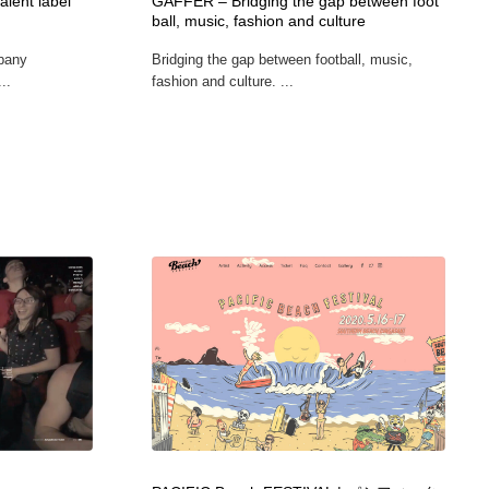
lent label
GAFFER – Bridging the gap between foot
ball, music, fashion and culture
pany
Bridging the gap between football, music,
..
fashion and culture. ...