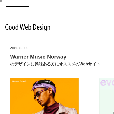
Good Web Design
2026年08月09日の登録サイト数は8551件です
2019. 10. 16
Warner Music Norway
登録Webサイト全一覧
8551
のデザインに興味ある方にオススメのWebサイト
登録Webサイト全一覧!
ABOUT
ABOUT
業界別 登録Webサイト一覧
Web制作会社・プロダクション・デジタル
579