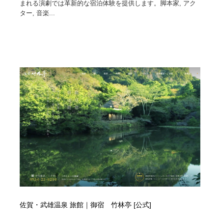
まれる演劇では革新的な宿泊体験を提供します。脚本家, アク
ター, 音楽...
Drawing Software / お絵かきソフト・アプリ・ブラシ
ニュース・マガジン・メディア・SNS・YouTube
346
ニュース・マガジン・メディア・SNS・YouTube
佐賀・武雄温泉 旅館｜御宿 竹林亭 [公式]