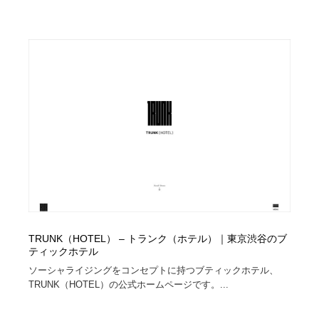
縫製・革製品・靴・鞄
55
縫製・革製品・靴・鞄
時計・腕時計
28
時計・腕時計
カメラ・レンズ
18
カメラ・レンズ
ジュエリー・装飾品
54
ジュエリー・装飾品
おもちゃ・ホビー・ゲーム
35
おもちゃ・ホビー・ゲーム
アニメーション・キャラクターデザイン
23
アニメーション・キャラクターデザイン
建築・空間・工務店・内装・店舗・環境デザイン
276
TRUNK（HOTEL） – トランク（ホテル）｜東京渋谷のブ
建築・空間・工務店・内装・店舗・環境デザイン
建設・住宅・不動産・倉庫
197
ティックホテル
ソーシャライジングをコンセプトに持つブティックホテル、
建設・住宅・不動産・倉庫
オフィス・シェアオフィス・コワーキング・シェアス
TRUNK（HOTEL）の公式ホームページです。...
46
ペース