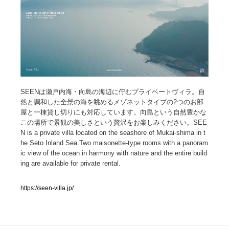
人気ランキング TOP100
業界別 登録Webサイト一覧
Web制作会社・プロダクション・デジタル
579
SEENは瀬戸内海・向島の海辺に佇むプライベートヴィラ。自
Web制作会社・プロダクション・デジタル
フォトグラファー・カメラマン・写真
257
然と調和した全景の海を眺めるメゾネットタイプの2つのお部
屋と一棟貸し切りにも対応しています。向島という自然豊かな
フォトグラファー・カメラマン・写真
広告・マーケティング・PR・企画・プロデュース
182
この場所で景観の美しさという贅沢をお楽しみください。SEE
N is a private villa located on the seashore of Mukai-shima in t
広告・マーケティング・PR・企画・プロデュース
ブランディング・コンサルティング
151
he Seto Inland Sea.Two maisonette-type rooms with a panoram
ic view of the ocean in harmony with nature and the entire build
ing are available for private rental.
ブランディング・コンサルティング
グラフィックデザイン・デザイン事務所
485
https://seen-villa.jp/
グラフィックデザイン・デザイン事務所
印刷・製本・包装・グッズ
43
印刷・製本・包装・グッズ
イラストレーター
160