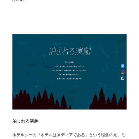
映画・アニメ・DVD・動画配信・放送・TV・ラジオ
音楽・アーティスト・楽器・舞台・演劇・ミュージカ
152
ル・ダンス
音楽・アーティスト・楽器・舞台・演劇・ミュージカ
芸能人・俳優・女優・タレント・モデル・芸能事務所
42
ル・ダンス
芸能人・俳優・女優・タレント・モデル・芸能事務所
キャンペーン・イベント・ワークショップ・コンペティ
77
ション
キャンペーン・イベント・ワークショップ・コンペティ
マッチングサービス
22
ション
マッチングサービス
アート・芸術・美術館・美術展・博物館・ギャラリー
383
アート・芸術・美術館・美術展・博物館・ギャラリー
鉛筆画・木炭画・デッサン・クロッキー
15
鉛筆画・木炭画・デッサン・クロッキー
グラフィティ・Graffiti・ストリートアート
4
グラフィティ・Graffiti・ストリートアート
GWD スタッフお気に入り
201
泊まれる演劇
GWD スタッフお気に入り
ホテルシーの『ホテルはメディアである』という理念の元、泊
Drawing Software / お絵かきソフト・アプリ・ブラシ
11