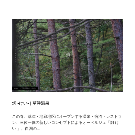
オフィス・シェアオフィス・コワーキング・シェアス
商業施設・商業ビル
33
ペース
商業施設・商業ビル
携帯電話・通信・サービス
15
携帯電話・通信・サービス
ファッション・洋服
511
ファッション・洋服
コスメ・化粧品・石鹸・シャンプー・ヘアケア・香水
220
コスメ・化粧品・石鹸・シャンプー・ヘアケア・香水
農業・林業・漁業・畜産・鉱業・燃料
54
農業・林業・漁業・畜産・鉱業・燃料
食品・飲料・酒・菓子
444
食品・飲料・酒・菓子
飲食・レストラン・カフェ
182
炯 -けい- | 草津温泉
飲食・レストラン・カフェ
植物・花・ガーデニング・造園
42
この春、草津・地蔵地区にオープンする温泉・宿泊・レストラ
植物・花・ガーデニング・造園
陶芸・窯・ガラス・木工・手工芸
34
ン、三位一体の新しいコンセプトによるオーベルジュ「炯-け
い-」。白濁の...