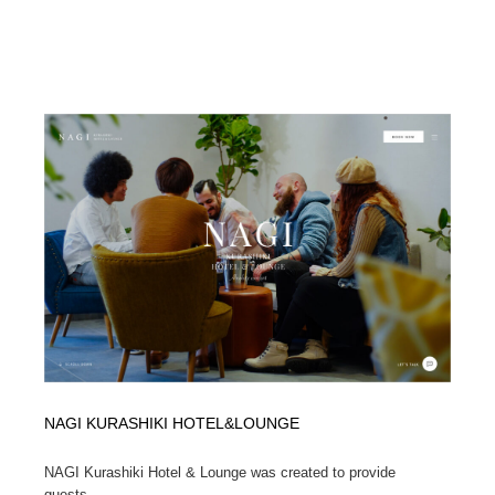
求人・採用・転職・就職・人材紹介
健康・医療・福祉・病院・歯医者・製薬・薬品
200
健康・医療・福祉・病院・歯医者・製薬・薬品
金融・銀行・投資・保険・M&A・商社
78
金融・銀行・投資・保険・M&A・商社
起業・事業支援・ボランティア・NPO
8
起業・事業支援・ボランティア・NPO
教育・スクール・保育・幼稚園・小中高・大学・専門学
173
校
教育・スクール・保育・幼稚園・小中高・大学・専門学
システム開発・IT・決済・アプリ・ソフトウェア
99
校
システム開発・IT・決済・アプリ・ソフトウェア
テクノロジー・AI・人工知能・スマートホーム・オンラ
74
イン
テクノロジー・AI・人工知能・スマートホーム・オンラ
日本伝統：着物・織物・舞踊・歌舞伎・茶道・華道・書
17
イン
道
NAGI KURASHIKI HOTEL&LOUNGE
日本伝統：着物・織物・舞踊・歌舞伎・茶道・華道・書
映画・アニメ・DVD・動画配信・放送・TV・ラジオ
65
道
NAGI Kurashiki Hotel & Lounge was created to provide
guests...