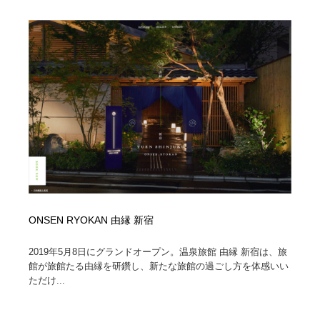
コーダー・エンジニア・デベロッパー
Javascript・WordPress・CSS・SEO・コーディング
97
Javascript・WordPress・CSS・SEO・コーディング
レンタルサーバー・クラウドサービス・ドメイン
10
レンタルサーバー・クラウドサービス・ドメイン
ネット通販・EC・オークション・フリマ
15
ネット通販・EC・オークション・フリマ
フリー素材・写真・モックアップ
41
フリー素材・写真・モックアップ
3D・CG・モーションデザイン
21
3D・CG・モーションデザイン
眼鏡・コンタクトレンズ・サングラス
30
眼鏡・コンタクトレンズ・サングラス
プロダクト・インテリア
139
ONSEN RYOKAN 由縁 新宿
プロダクト・インテリア
ライフスタイル・家具・生活雑貨・家電
321
2019年5月8日にグランドオープン。温泉旅館 由縁 新宿は、旅
館が旅館たる由縁を研鑽し、新たな旅館の過ごし方を体感いい
ただけ...
ライフスタイル・家具・生活雑貨・家電
ネオンサイン・ネオン菅・オリジナル
7
ネオンサイン・ネオン菅・オリジナル