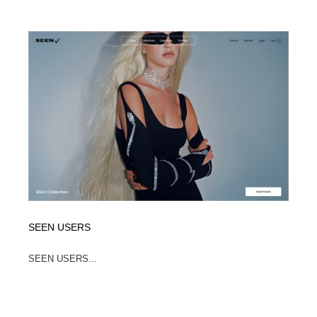
イラストレーター
コンテンツ・メディア制作会社
9
コンテンツ・メディア制作会社
フォント・フリーフォント / 書体
238
フォント・フリーフォント / 書体
レタリング・カリグラフィ・サイン・看板
31
レタリング・カリグラフィ・サイン・看板
編集・ライティング・コピーライター
19
編集・ライティング・コピーライター
スタイリスト・ヘア＆メークアップ・プロップ・セット
18
デザイン
スタイリスト・ヘア＆メークアップ・プロップ・セット
映像・クリエイター・プロダクション
164
デザイン
SEEN USERS
映像・クリエイター・プロダクション
撮影スタジオ・撮影用小物・背景ボード・リース・レン
20
タル
SEEN USERS...
撮影スタジオ・撮影用小物・背景ボード・リース・レン
コーダー・エンジニア・デベロッパー
136
タル