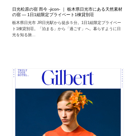
日光松原の宿 而今 -jicon- ｜ 栃木県日光市にある天然素材
の宿 — 1日1組限定プライベート1棟貸別荘
栃木県日光市 JR日光駅から徒歩５分。1日1組限定プライベー
ト1棟貸別荘。「泊まる」から「過ごす」へ。暮らすように日
光を知る旅...