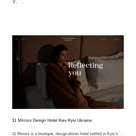
す。...
ホテル・旅館・温泉・銭湯・サウナ
旅行・観光・電車・航空会社
55
旅行・観光・電車・航空会社
アウトドア・キャンプ・登山
40
アウトドア・キャンプ・登山
スポーツ・スポーツ用品・トレーニング・ダイエット
71
スポーツ・スポーツ用品・トレーニング・ダイエット
ペット・トリミング
20
ペット・トリミング
ウェディング・結婚
38
ウェディング・結婚
育児・ベイビー・玩具・絵本
27
育児・ベイビー・玩具・絵本
宗教・神社仏閣・禅・寺・神社
33
宗教・神社仏閣・禅・寺・神社
法律・監査・税理士・弁護士・司法書士・行政
29
11 Mirrors Design Hotel Kiev Kyiv Ukraine
法律・監査・税理士・弁護士・司法書士・行政
求人・採用・転職・就職・人材紹介
379
11 Mirrors is a boutique, design-driven hotel settled in Kyiv’s...