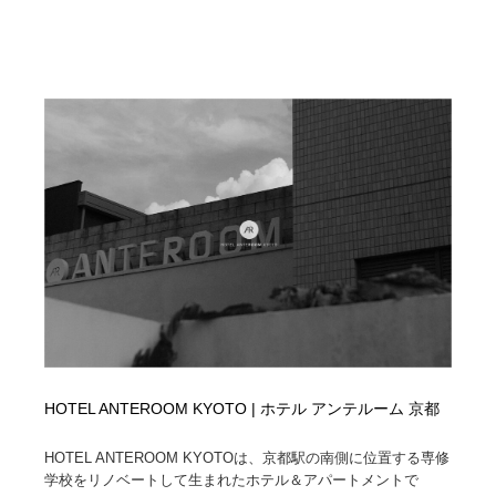
陶芸・窯・ガラス・木工・手工芸
材料：糸・布・紙・プラスチック・石・木材
38
材料：糸・布・紙・プラスチック・石・木材
工業・加工・技術・機械・電気
59
工業・加工・技術・機械・電気
宇宙
9
宇宙
日本の歴史・資料・伝統・将棋・囲碁
4
日本の歴史・資料・伝統・将棋・囲碁
動物園・水族館・公園・テーマパーク・アミューズメン
23
ト
動物園・水族館・公園・テーマパーク・アミューズメン
書籍・本屋・出版・作家・小説家・脚本家
58
ト
書籍・本屋・出版・作家・小説家・脚本家
ヘアサロン・美容院・理髪店・エステ
60
ヘアサロン・美容院・理髪店・エステ
自動車・船・飛行機・交通・自転車
71
HOTEL ANTEROOM KYOTO | ホテル アンテルーム 京都
HOTEL ANTEROOM KYOTOは、京都駅の南側に位置する専修
自動車・船・飛行機・交通・自転車
ホテル・旅館・温泉・銭湯・サウナ
149
学校をリノベートして生まれたホテル＆アパートメントで