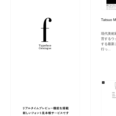
縫製・革製品・靴・鞄
ジュエリー・装飾品
54
Tatsuo M
ジュエリー・装飾品
建築・空間・工務店・内装・店舗・環境デザイン
276
現代美術
建築・空間・工務店・内装・店舗・環境デザイン
商業施設・商業ビル
33
営するウ
する最新
行っ...
商業施設・商業ビル
コスメ・化粧品・石鹸・シャンプー・ヘアケア・香水
220
コスメ・化粧品・石鹸・シャンプー・ヘアケア・香水
飲食・レストラン・カフェ
182
飲食・レストラン・カフェ
材料：糸・布・紙・プラスチック・石・木材
38
材料：糸・布・紙・プラスチック・石・木材
日本の歴史・資料・伝統・将棋・囲碁
4
日本の歴史・資料・伝統・将棋・囲碁
ヘアサロン・美容院・理髪店・エステ
60