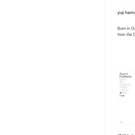
yuji ham
Born in O
from the D