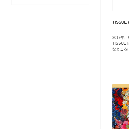
ヘアサロン・美容院・理髪店・エステ
旅行・観光・電車・航空会社
55
TISSUE 
旅行・観光・電車・航空会社
ペット・トリミング
20
2017
ペット・トリミング
宗教・神社仏閣・禅・寺・神社
33
TISSU
なところに
宗教・神社仏閣・禅・寺・神社
健康・医療・福祉・病院・歯医者・製薬・薬品
200
健康・医療・福祉・病院・歯医者・製薬・薬品
教育・スクール・保育・幼稚園・小中高・大学・専門学校
173
教育・スクール・保育・幼稚園・小中高・大学・専門学校
日本伝統：着物・織物・舞踊・歌舞伎・茶道・華道・書道
17
日本伝統：着物・織物・舞踊・歌舞伎・茶道・華道・書道
芸能人・俳優・女優・タレント・モデル・芸能事務所
42
芸能人・俳優・女優・タレント・モデル・芸能事務所
アート・芸術・美術館・美術展・博物館・ギャラリー
383