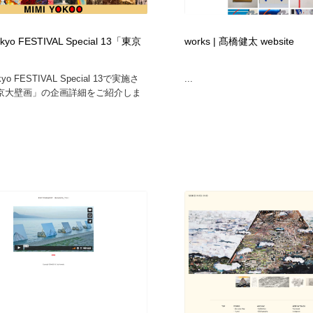
鉛筆画・木炭画・デッサン・クロッキー
Drawing Software / お絵かきソフト・アプリ・ブラシ
11
okyo FESTIVAL Special 13「東京
works | 髙橋健太 website
Drawing Software / お絵かきソフト・アプリ・ブラシ
okyo FESTIVAL Special 13で実施さ
...
京大壁画」の企画詳細をご紹介しま