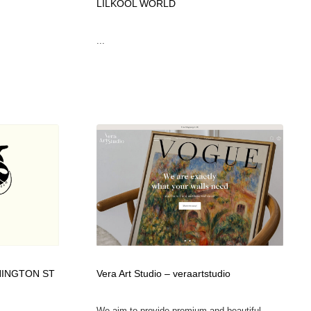
LILKOOL WORLD
...
HINGTON ST
Vera Art Studio – veraartstudio
We aim to provide premium and beautiful