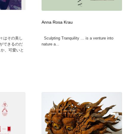
広告・マーケティング・PR・企画・プロデュース
印刷・製本・包装・グッズ
43
Anna Rosa Krau
印刷・製本・包装・グッズ
フォント・フリーフォント / 書体
238
々はその美し
Sculpting Tranquility … is a venture into
ができるのだ
nature a...
フォント・フリーフォント / 書体
スタイリスト・ヘア＆メークアップ・プロップ・セットデザ
18
とか、可愛いと
イン
スタイリスト・ヘア＆メークアップ・プロップ・セットデザ
コーダー・エンジニア・デベロッパー
136
イン
コーダー・エンジニア・デベロッパー
ネット通販・EC・オークション・フリマ
15
ネット通販・EC・オークション・フリマ
眼鏡・コンタクトレンズ・サングラス
30
眼鏡・コンタクトレンズ・サングラス
ネオンサイン・ネオン菅・オリジナル
7
ネオンサイン・ネオン菅・オリジナル
カメラ・レンズ
18