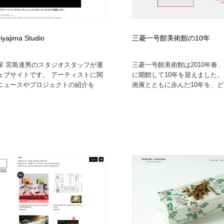
時計・腕時計
おもちゃ・ホビー・ゲーム
35
iyajima Studio
三菱一号館美術館の10年
おもちゃ・ホビー・ゲーム
建設・住宅・不動産・倉庫
197
家 宮島達男のスタジオスタッフが運
三菱一号館美術館は2010年春
建設・住宅・不動産・倉庫
携帯電話・通信・サービス
15
ェブサイトです。 アーティストに関
に開館して10年を迎えました
ニュースやプロジェクトの紹介を
画展とともに歩んだ10年を、どう
携帯電話・通信・サービス
農業・林業・漁業・畜産・鉱業・燃料
54
農業・林業・漁業・畜産・鉱業・燃料
植物・花・ガーデニング・造園
42
植物・花・ガーデニング・造園
工業・加工・技術・機械・電気
59
工業・加工・技術・機械・電気
動物園・水族館・公園・テーマパーク・アミューズメント
23
動物園・水族館・公園・テーマパーク・アミューズメント
自動車・船・飛行機・交通・自転車
71