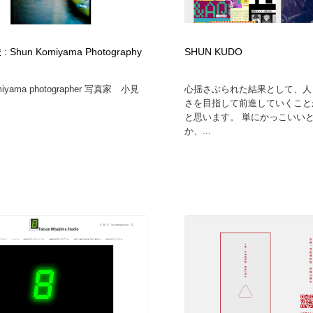
フォトグラファー・カメラマン・写真
グラフィックデザイン・デザイン事務所
485
 Shun Komiyama Photography
SHUN KUDO
グラフィックデザイン・デザイン事務所
コンテンツ・メディア制作会社
9
miyama photographer 写真家 小見
心揺さぶられた結果として、人
さを目指して前進していくこと
コンテンツ・メディア制作会社
編集・ライティング・コピーライター
19
と思います。 単にかっこいい
か、...
編集・ライティング・コピーライター
撮影スタジオ・撮影用小物・背景ボード・リース・レンタル
20
撮影スタジオ・撮影用小物・背景ボード・リース・レンタル
レンタルサーバー・クラウドサービス・ドメイン
10
レンタルサーバー・クラウドサービス・ドメイン
3D・CG・モーションデザイン
20
3D・CG・モーションデザイン
ライフスタイル・家具・生活雑貨・家電
320
ライフスタイル・家具・生活雑貨・家電
時計・腕時計
28