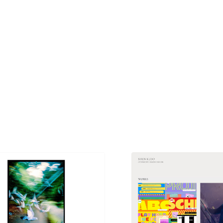
現役Webデザイナーによるコラム
15
現役Webデザイナーによるコラム
人気ランキング TOP100
人気ランキング TOP100
フォトグラファー・カメラマン・写真
257