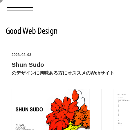
Good Web Design
2026年08月08日の登録サイト数は8550件です
2023. 02. 03
Shun Sudo
登録Webサイト全一覧
8550
のデザインに興味ある方にオススメのWebサイト
登録Webサイト全一覧!
ABOUT
ABOUT
業界別 登録Webサイト一覧
Web制作会社・プロダクション・デジタル
579