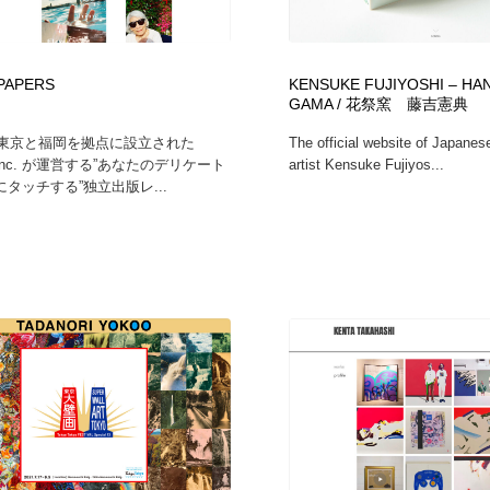
自動車・船・飛行機・交通・自転車
アウトドア・キャンプ・登山
40
PAPERS
KENSUKE FUJIYOSHI – HA
アウトドア・キャンプ・登山
ウェディング・結婚
38
GAMA / 花祭窯 藤吉憲典
年、東京と福岡を拠点に設立された
The official website of Japanes
ウェディング・結婚
法律・監査・税理士・弁護士・司法書士・行政
29
E Inc. が運営する”あなたのデリケート
artist Kensuke Fujiyos...
タッチする”独立出版レ...
法律・監査・税理士・弁護士・司法書士・行政
金融・銀行・投資・保険・M&A・商社
78
金融・銀行・投資・保険・M&A・商社
システム開発・IT・決済・アプリ・ソフトウェア
99
システム開発・IT・決済・アプリ・ソフトウェア
映画・アニメ・DVD・動画配信・放送・TV・ラジオ
65
映画・アニメ・DVD・動画配信・放送・TV・ラジオ
キャンペーン・イベント・ワークショップ・コンペティショ
77
ン
キャンペーン・イベント・ワークショップ・コンペティショ
鉛筆画・木炭画・デッサン・クロッキー
15
ン