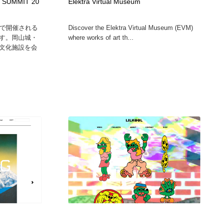
SUMMIT 20
Elektra Virtual Museum
山で開催される
Discover the Elektra Virtual Museum (EVM)
す。岡山城・
where works of art th...
文化施設を会