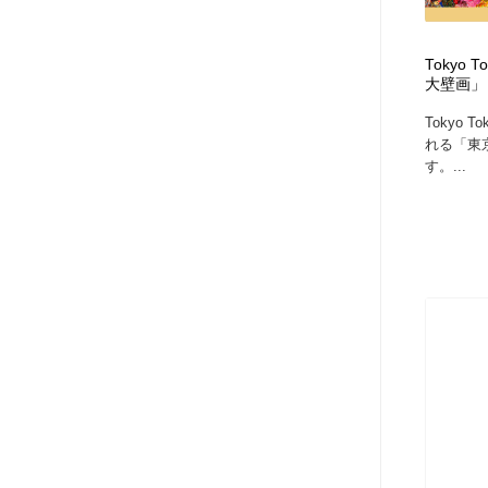
アート・芸術・美術館・美術展・博物館・ギャラリー
GWD スタッフお気に入り
201
Tokyo T
GWD スタッフお気に入り
大壁画」
Tokyo T
れる「東
す。...