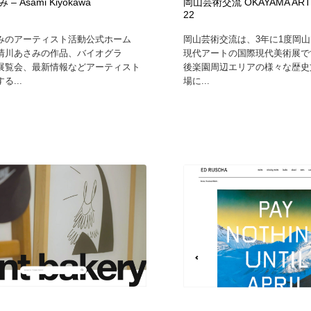
– Asami Kiyokawa
岡山芸術交流 OKAYAMA ART 
22
みのアーティスト活動公式ホーム
岡山芸術交流は、3年に1度岡
清川あさみの作品、バイオグラ
現代アートの国際現代美術展で
展覧会、最新情報などアーティスト
後楽園周辺エリアの様々な歴史
る...
場に...