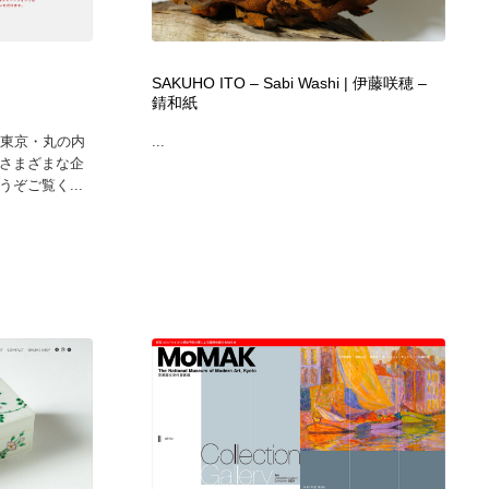
カメラ・レンズ
アニメーション・キャラクターデザイン
23
SAKUHO ITO – Sabi Washi | 伊藤咲穂 –
アニメーション・キャラクターデザイン
オフィス・シェアオフィス・コワーキング・シェアスペース
46
錆和紙
、東京・丸の内
...
オフィス・シェアオフィス・コワーキング・シェアスペース
ファッション・洋服
511
。さまざまな企
ぞご覧く...
ファッション・洋服
食品・飲料・酒・菓子
444
食品・飲料・酒・菓子
陶芸・窯・ガラス・木工・手工芸
34
陶芸・窯・ガラス・木工・手工芸
宇宙
9
宇宙
書籍・本屋・出版・作家・小説家・脚本家
58
書籍・本屋・出版・作家・小説家・脚本家
ホテル・旅館・温泉・銭湯・サウナ
149