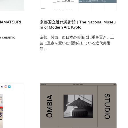
ホテル・旅館・温泉・銭湯・サウナ
スポーツ・スポーツ用品・トレーニング・ダイエット
71
NAMATSURI
京都国立近代美術館 | The National Museu
スポーツ・スポーツ用品・トレーニング・ダイエット
育児・ベイビー・玩具・絵本
27
m of Modern Art, Kyoto
e ceramic
京都、関西、西日本の美術に比重を置き、工
育児・ベイビー・玩具・絵本
求人・採用・転職・就職・人材紹介
379
芸に重点を置いた活動をしている近代美術
館。...
求人・採用・転職・就職・人材紹介
起業・事業支援・ボランティア・NPO
8
起業・事業支援・ボランティア・NPO
テクノロジー・AI・人工知能・スマートホーム・オンライン
74
テクノロジー・AI・人工知能・スマートホーム・オンライン
音楽・アーティスト・楽器・舞台・演劇・ミュージカル・ダ
152
ンス
音楽・アーティスト・楽器・舞台・演劇・ミュージカル・ダ
マッチングサービス
22
ンス
マッチングサービス
グラフィティ・Graffiti・ストリートアート
4