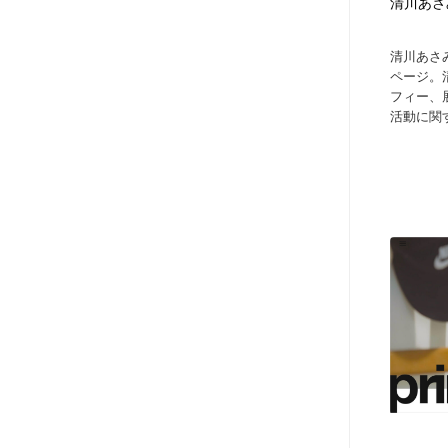
清川あさみ 
清川あさ
ページ。
フィー、
活動に関す