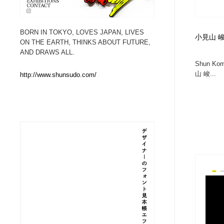
Web制作会社・プロダクション・デジタル
ブランディング・コンサルティング
151
BORN IN TOKYO, LOVES JAPAN, LIVES
小見山 峻 :
ON THE EARTH, THINKS ABOUT FUTURE,
ブランディング・コンサルティング
イラストレーター
160
AND DRAWS ALL.
Shun Ko
山 峻...
http://www.shunsudo.com/
イラストレーター
レタリング・カリグラフィ・サイン・看板
31
レタリング・カリグラフィ・サイン・看板
映像・クリエイター・プロダクション
164
映像・クリエイター・プロダクション
Javascript・WordPress・CSS・SEO・コーディング
97
Javascript・WordPress・CSS・SEO・コーディング
フリー素材・写真・モックアップ
41
フリー素材・写真・モックアップ
プロダクト・インテリア
139
プロダクト・インテリア
縫製・革製品・靴・鞄
55