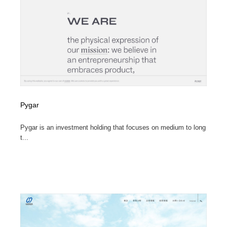
コーダー・エンジニア・デベロッパー
Javascript・WordPress・CSS・SEO・コーディング
97
Javascript・WordPress・CSS・SEO・コーディング
レンタルサーバー・クラウドサービス・ドメイン
10
レンタルサーバー・クラウドサービス・ドメイン
ネット通販・EC・オークション・フリマ
15
ネット通販・EC・オークション・フリマ
フリー素材・写真・モックアップ
41
フリー素材・写真・モックアップ
3D・CG・モーションデザイン
20
Pygar
Pygar is an investment holding that focuses on medium to long
3D・CG・モーションデザイン
眼鏡・コンタクトレンズ・サングラス
30
t...
眼鏡・コンタクトレンズ・サングラス
プロダクト・インテリア
139
プロダクト・インテリア
ライフスタイル・家具・生活雑貨・家電
320
ライフスタイル・家具・生活雑貨・家電
ネオンサイン・ネオン菅・オリジナル
7
ネオンサイン・ネオン菅・オリジナル