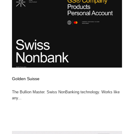
ホテル・旅館・温泉・銭湯・サウナ
旅行・観光・電車・航空会社
55
旅行・観光・電車・航空会社
アウトドア・キャンプ・登山
40
アウトドア・キャンプ・登山
スポーツ・スポーツ用品・トレーニング・ダイエット
71
スポーツ・スポーツ用品・トレーニング・ダイエット
ペット・トリミング
20
ペット・トリミング
ウェディング・結婚
38
ウェディング・結婚
育児・ベイビー・玩具・絵本
27
Golden Suisse
The Bullion Master. Swiss NonBanking technology. Works like
育児・ベイビー・玩具・絵本
宗教・神社仏閣・禅・寺・神社
33
any...
宗教・神社仏閣・禅・寺・神社
法律・監査・税理士・弁護士・司法書士・行政
29
法律・監査・税理士・弁護士・司法書士・行政
求人・採用・転職・就職・人材紹介
379