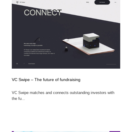
求人・採用・転職・就職・人材紹介
健康・医療・福祉・病院・歯医者・製薬・薬品
200
健康・医療・福祉・病院・歯医者・製薬・薬品
金融・銀行・投資・保険・M&A・商社
78
金融・銀行・投資・保険・M&A・商社
起業・事業支援・ボランティア・NPO
8
起業・事業支援・ボランティア・NPO
教育・スクール・保育・幼稚園・小中高・大学・専門学
173
校
教育・スクール・保育・幼稚園・小中高・大学・専門学
システム開発・IT・決済・アプリ・ソフトウェア
99
校
VC Swipe – The future of fundraising
システム開発・IT・決済・アプリ・ソフトウェア
テクノロジー・AI・人工知能・スマートホーム・オンラ
74
イン
VC Swipe matches and connects outstanding investors with
the fu...
テクノロジー・AI・人工知能・スマートホーム・オンラ
日本伝統：着物・織物・舞踊・歌舞伎・茶道・華道・書
17
イン
道
日本伝統：着物・織物・舞踊・歌舞伎・茶道・華道・書
映画・アニメ・DVD・動画配信・放送・TV・ラジオ
65
道