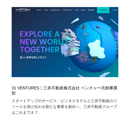
Drawing Software / お絵かきソフト・アプリ・ブラシ
ニュース・マガジン・メディア・SNS・YouTube
346
ニュース・マガジン・メディア・SNS・YouTube
31 VENTURES｜三井不動産株式会社 ベンチャー共創事業
部
スタートアップのサービス・ビジネスモデルと三井不動産のリ
ソースを掛け合わせ新たな事業を創出へ。三井不動産グループ
はこれまでオフ...