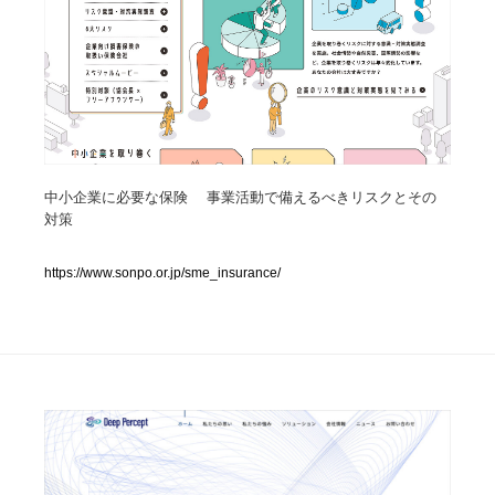
人気ランキング TOP100
業界別 登録Webサイト一覧
Web制作会社・プロダクション・デジタル
579
中小企業に必要な保険 事業活動で備えるべきリスクとその
Web制作会社・プロダクション・デジタル
フォトグラファー・カメラマン・写真
257
対策
フォトグラファー・カメラマン・写真
広告・マーケティング・PR・企画・プロデュース
182
https://www.sonpo.or.jp/sme_insurance/
広告・マーケティング・PR・企画・プロデュース
ブランディング・コンサルティング
151
ブランディング・コンサルティング
グラフィックデザイン・デザイン事務所
485
グラフィックデザイン・デザイン事務所
印刷・製本・包装・グッズ
43
印刷・製本・包装・グッズ
イラストレーター
160