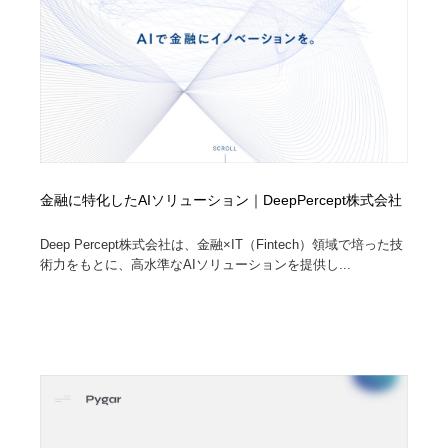
イラストレーター
コンテンツ・メディア制作会社
9
コンテンツ・メディア制作会社
フォント・フリーフォント / 書体
238
フォント・フリーフォント / 書体
レタリング・カリグラフィ・サイン・看板
31
レタリング・カリグラフィ・サイン・看板
編集・ライティング・コピーライター
19
金融に特化したAIソリューション｜DeepPercept株式会社
編集・ライティング・コピーライター
スタイリスト・ヘア＆メークアップ・プロップ・セット
18
デザイン
Deep Percept株式会社は、金融×IT（Fintech）領域で培った技
術力をもとに、高水準なAIソリューションを提供し...
スタイリスト・ヘア＆メークアップ・プロップ・セット
映像・クリエイター・プロダクション
164
デザイン
映像・クリエイター・プロダクション
撮影スタジオ・撮影用小物・背景ボード・リース・レン
20
タル
撮影スタジオ・撮影用小物・背景ボード・リース・レン
コーダー・エンジニア・デベロッパー
136
タル