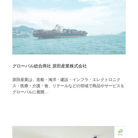
縫製・革製品・靴・鞄
55
縫製・革製品・靴・鞄
時計・腕時計
28
時計・腕時計
カメラ・レンズ
18
カメラ・レンズ
ジュエリー・装飾品
54
ジュエリー・装飾品
おもちゃ・ホビー・ゲーム
35
グローバル総合商社 原田産業株式会社
おもちゃ・ホビー・ゲーム
アニメーション・キャラクターデザイン
23
原田産業は、造船・海洋・建設・インフラ・エレクトロニク
ス・医療・介護・食、リテールなどの領域で商品やサービスを
アニメーション・キャラクターデザイン
建築・空間・工務店・内装・店舗・環境デザイン
276
グローバルに展開...
建築・空間・工務店・内装・店舗・環境デザイン
建設・住宅・不動産・倉庫
197
建設・住宅・不動産・倉庫
オフィス・シェアオフィス・コワーキング・シェアス
46
ペース