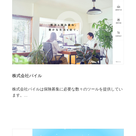
オフィス・シェアオフィス・コワーキング・シェアス
商業施設・商業ビル
33
ペース
商業施設・商業ビル
携帯電話・通信・サービス
15
携帯電話・通信・サービス
ファッション・洋服
511
ファッション・洋服
コスメ・化粧品・石鹸・シャンプー・ヘアケア・香水
220
コスメ・化粧品・石鹸・シャンプー・ヘアケア・香水
農業・林業・漁業・畜産・鉱業・燃料
54
株式会社パイル
農業・林業・漁業・畜産・鉱業・燃料
食品・飲料・酒・菓子
444
株式会社パイルは保険募集に必要な数々のツールを提供してい
食品・飲料・酒・菓子
飲食・レストラン・カフェ
181
ます。...
飲食・レストラン・カフェ
植物・花・ガーデニング・造園
42
植物・花・ガーデニング・造園
陶芸・窯・ガラス・木工・手工芸
34