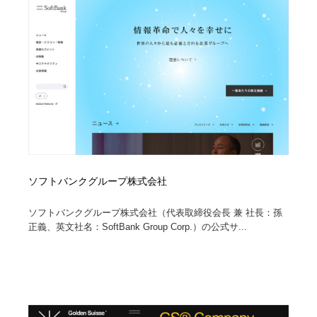
陶芸・窯・ガラス・木工・手工芸
材料：糸・布・紙・プラスチック・石・木材
38
材料：糸・布・紙・プラスチック・石・木材
工業・加工・技術・機械・電気
59
工業・加工・技術・機械・電気
宇宙
9
宇宙
日本の歴史・資料・伝統・将棋・囲碁
4
日本の歴史・資料・伝統・将棋・囲碁
動物園・水族館・公園・テーマパーク・アミューズメン
23
ト
ソフトバンクグループ株式会社
動物園・水族館・公園・テーマパーク・アミューズメン
書籍・本屋・出版・作家・小説家・脚本家
58
ト
ソフトバンクグループ株式会社（代表取締役会長 兼 社長：孫
書籍・本屋・出版・作家・小説家・脚本家
ヘアサロン・美容院・理髪店・エステ
60
正義、英文社名：SoftBank Group Corp.）の公式サ...
ヘアサロン・美容院・理髪店・エステ
自動車・船・飛行機・交通・自転車
71
自動車・船・飛行機・交通・自転車
ホテル・旅館・温泉・銭湯・サウナ
149