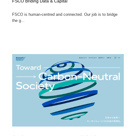
FSCO Briding Data & Capital
FSCO is human-centred and connected. Our job is to bridge
the g...