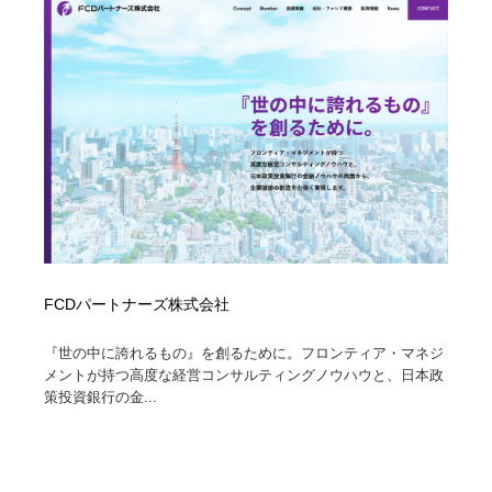
映画・アニメ・DVD・動画配信・放送・TV・ラジオ
音楽・アーティスト・楽器・舞台・演劇・ミュージカ
152
ル・ダンス
音楽・アーティスト・楽器・舞台・演劇・ミュージカ
芸能人・俳優・女優・タレント・モデル・芸能事務所
42
ル・ダンス
芸能人・俳優・女優・タレント・モデル・芸能事務所
キャンペーン・イベント・ワークショップ・コンペティ
77
ション
キャンペーン・イベント・ワークショップ・コンペティ
マッチングサービス
22
ション
マッチングサービス
アート・芸術・美術館・美術展・博物館・ギャラリー
383
FCDパートナーズ株式会社
アート・芸術・美術館・美術展・博物館・ギャラリー
鉛筆画・木炭画・デッサン・クロッキー
15
『世の中に誇れるもの』を創るために。フロンティア・マネジ
鉛筆画・木炭画・デッサン・クロッキー
グラフィティ・Graffiti・ストリートアート
4
メントが持つ高度な経営コンサルティングノウハウと、日本政
策投資銀行の金...
グラフィティ・Graffiti・ストリートアート
GWD スタッフお気に入り
201
GWD スタッフお気に入り
Drawing Software / お絵かきソフト・アプリ・ブラシ
11