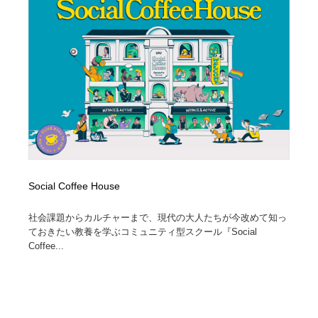
映画・アニメ・DVD・動画配信・放送・TV・ラジオ
音楽・アーティスト・楽器・舞台・演劇・ミュージカ
152
ル・ダンス
音楽・アーティスト・楽器・舞台・演劇・ミュージカ
芸能人・俳優・女優・タレント・モデル・芸能事務所
42
ル・ダンス
芸能人・俳優・女優・タレント・モデル・芸能事務所
キャンペーン・イベント・ワークショップ・コンペティ
77
ション
キャンペーン・イベント・ワークショップ・コンペティ
マッチングサービス
22
ション
マッチングサービス
アート・芸術・美術館・美術展・博物館・ギャラリー
383
Social Coffee House
アート・芸術・美術館・美術展・博物館・ギャラリー
鉛筆画・木炭画・デッサン・クロッキー
15
社会課題からカルチャーまで、現代の大人たちが今改めて知っ
ておきたい教養を学ぶコミュニティ型スクール『Social
鉛筆画・木炭画・デッサン・クロッキー
グラフィティ・Graffiti・ストリートアート
4
Coffee...
グラフィティ・Graffiti・ストリートアート
GWD スタッフお気に入り
201
GWD スタッフお気に入り
Drawing Software / お絵かきソフト・アプリ・ブラシ
11