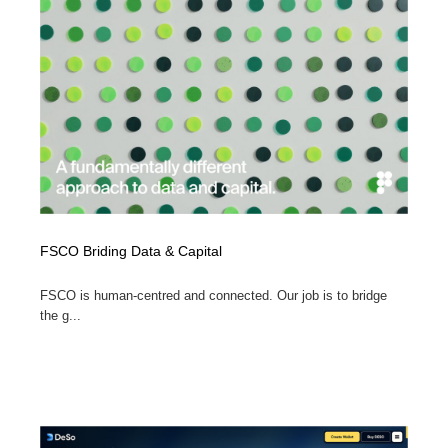
縫製・革製品・靴・鞄
55
縫製・革製品・靴・鞄
時計・腕時計
28
時計・腕時計
カメラ・レンズ
18
カメラ・レンズ
ジュエリー・装飾品
54
ジュエリー・装飾品
おもちゃ・ホビー・ゲーム
35
おもちゃ・ホビー・ゲーム
アニメーション・キャラクターデザイン
23
FSCO Briding Data & Capital
アニメーション・キャラクターデザイン
建築・空間・工務店・内装・店舗・環境デザイン
276
FSCO is human-centred and connected. Our job is to bridge
the g...
建築・空間・工務店・内装・店舗・環境デザイン
建設・住宅・不動産・倉庫
197
建設・住宅・不動産・倉庫
オフィス・シェアオフィス・コワーキング・シェアス
46
ペース