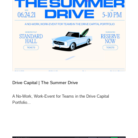
ホテル・旅館・温泉・銭湯・サウナ
旅行・観光・電車・航空会社
55
旅行・観光・電車・航空会社
アウトドア・キャンプ・登山
40
アウトドア・キャンプ・登山
スポーツ・スポーツ用品・トレーニング・ダイエット
71
スポーツ・スポーツ用品・トレーニング・ダイエット
ペット・トリミング
20
ペット・トリミング
ウェディング・結婚
38
ウェディング・結婚
育児・ベイビー・玩具・絵本
27
Drive Capital | The Summer Drive
育児・ベイビー・玩具・絵本
宗教・神社仏閣・禅・寺・神社
33
A No-Work, Work-Event for Teams in the Drive Capital
Portfolio...
宗教・神社仏閣・禅・寺・神社
法律・監査・税理士・弁護士・司法書士・行政
29
法律・監査・税理士・弁護士・司法書士・行政
求人・採用・転職・就職・人材紹介
379