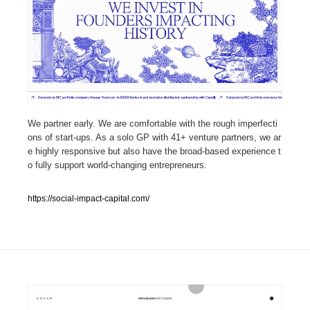
人気ランキング TOP100
業界別 登録Webサイト一覧
Web制作会社・プロダクション・デジタル
579
We partner early. We are comfortable with the rough imperfecti
Web制作会社・プロダクション・デジタル
フォトグラファー・カメラマン・写真
257
ons of start-ups. As a solo GP with 41+ venture partners, we ar
e highly responsive but also have the broad-based experience t
フォトグラファー・カメラマン・写真
広告・マーケティング・PR・企画・プロデュース
182
o fully support world-changing entrepreneurs.
広告・マーケティング・PR・企画・プロデュース
ブランディング・コンサルティング
151
https://social-impact-capital.com/
ブランディング・コンサルティング
グラフィックデザイン・デザイン事務所
485
グラフィックデザイン・デザイン事務所
印刷・製本・包装・グッズ
43
印刷・製本・包装・グッズ
イラストレーター
160