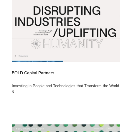
コーダー・エンジニア・デベロッパー
Javascript・WordPress・CSS・SEO・コーディング
97
Javascript・WordPress・CSS・SEO・コーディング
レンタルサーバー・クラウドサービス・ドメイン
10
レンタルサーバー・クラウドサービス・ドメイン
ネット通販・EC・オークション・フリマ
15
ネット通販・EC・オークション・フリマ
フリー素材・写真・モックアップ
41
フリー素材・写真・モックアップ
3D・CG・モーションデザイン
20
BOLD Capital Partners
3D・CG・モーションデザイン
眼鏡・コンタクトレンズ・サングラス
30
Investing in People and Technologies that Transform the World
眼鏡・コンタクトレンズ・サングラス
プロダクト・インテリア
139
&...
プロダクト・インテリア
ライフスタイル・家具・生活雑貨・家電
320
ライフスタイル・家具・生活雑貨・家電
ネオンサイン・ネオン菅・オリジナル
7
ネオンサイン・ネオン菅・オリジナル