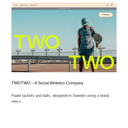
Drawing Software / お絵かきソフト・アプリ・ブラシ
ニュース・マガジン・メディア・SNS・YouTube
346
ニュース・マガジン・メディア・SNS・YouTube
TWOTWO – A Social Athletics Company
Padel rackets and balls, designed in Sweden using a brand
new s...