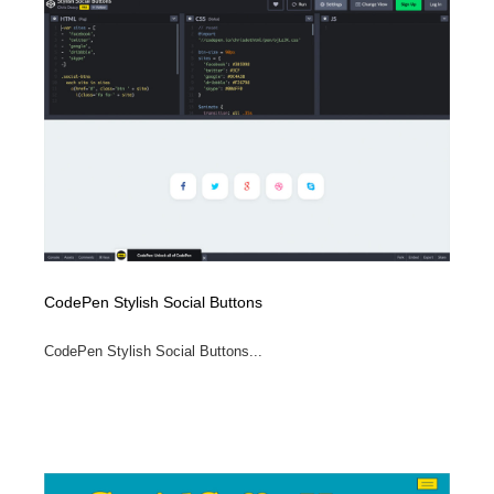
求人・採用・転職・就職・人材紹介
健康・医療・福祉・病院・歯医者・製薬・薬品
200
健康・医療・福祉・病院・歯医者・製薬・薬品
金融・銀行・投資・保険・M&A・商社
78
金融・銀行・投資・保険・M&A・商社
起業・事業支援・ボランティア・NPO
8
起業・事業支援・ボランティア・NPO
教育・スクール・保育・幼稚園・小中高・大学・専門学
173
校
教育・スクール・保育・幼稚園・小中高・大学・専門学
システム開発・IT・決済・アプリ・ソフトウェア
99
校
システム開発・IT・決済・アプリ・ソフトウェア
テクノロジー・AI・人工知能・スマートホーム・オンラ
CodePen Stylish Social Buttons
74
イン
CodePen Stylish Social Buttons...
テクノロジー・AI・人工知能・スマートホーム・オンラ
日本伝統：着物・織物・舞踊・歌舞伎・茶道・華道・書
17
イン
道
日本伝統：着物・織物・舞踊・歌舞伎・茶道・華道・書
映画・アニメ・DVD・動画配信・放送・TV・ラジオ
65
道