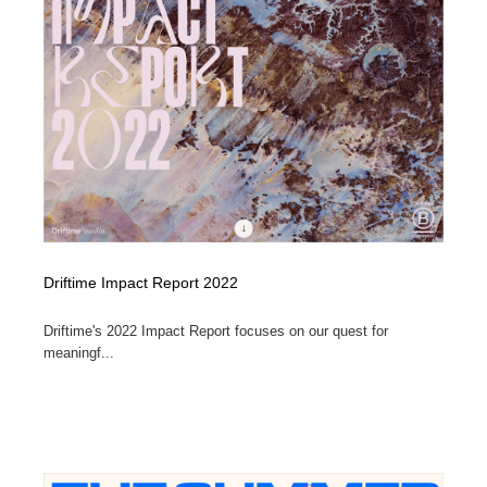
陶芸・窯・ガラス・木工・手工芸
材料：糸・布・紙・プラスチック・石・木材
38
材料：糸・布・紙・プラスチック・石・木材
工業・加工・技術・機械・電気
59
工業・加工・技術・機械・電気
宇宙
9
宇宙
日本の歴史・資料・伝統・将棋・囲碁
4
日本の歴史・資料・伝統・将棋・囲碁
動物園・水族館・公園・テーマパーク・アミューズメン
23
ト
Driftime Impact Report 2022
動物園・水族館・公園・テーマパーク・アミューズメン
書籍・本屋・出版・作家・小説家・脚本家
58
ト
Driftime's 2022 Impact Report focuses on our quest for
書籍・本屋・出版・作家・小説家・脚本家
ヘアサロン・美容院・理髪店・エステ
60
meaningf...
ヘアサロン・美容院・理髪店・エステ
自動車・船・飛行機・交通・自転車
71
自動車・船・飛行機・交通・自転車
ホテル・旅館・温泉・銭湯・サウナ
149