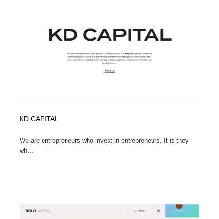
イラストレーター
コンテンツ・メディア制作会社
9
コンテンツ・メディア制作会社
フォント・フリーフォント / 書体
238
フォント・フリーフォント / 書体
レタリング・カリグラフィ・サイン・看板
31
レタリング・カリグラフィ・サイン・看板
編集・ライティング・コピーライター
19
編集・ライティング・コピーライター
スタイリスト・ヘア＆メークアップ・プロップ・セット
18
デザイン
KD CAPITAL
We are entrepreneurs who invest in entrepreneurs. It is they
スタイリスト・ヘア＆メークアップ・プロップ・セット
映像・クリエイター・プロダクション
164
デザイン
wh...
映像・クリエイター・プロダクション
撮影スタジオ・撮影用小物・背景ボード・リース・レン
20
タル
撮影スタジオ・撮影用小物・背景ボード・リース・レン
コーダー・エンジニア・デベロッパー
136
タル