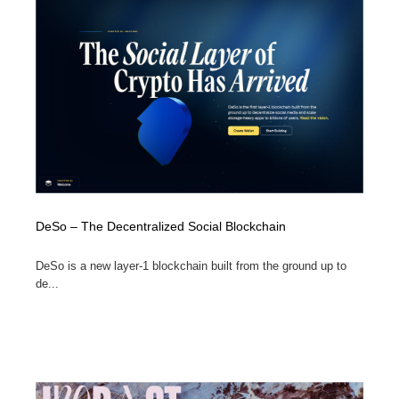
オフィス・シェアオフィス・コワーキング・シェアス
商業施設・商業ビル
33
ペース
商業施設・商業ビル
携帯電話・通信・サービス
15
携帯電話・通信・サービス
ファッション・洋服
511
ファッション・洋服
コスメ・化粧品・石鹸・シャンプー・ヘアケア・香水
220
コスメ・化粧品・石鹸・シャンプー・ヘアケア・香水
農業・林業・漁業・畜産・鉱業・燃料
54
DeSo – The Decentralized Social Blockchain
農業・林業・漁業・畜産・鉱業・燃料
食品・飲料・酒・菓子
444
DeSo is a new layer-1 blockchain built from the ground up to
食品・飲料・酒・菓子
飲食・レストラン・カフェ
182
de...
飲食・レストラン・カフェ
植物・花・ガーデニング・造園
42
植物・花・ガーデニング・造園
陶芸・窯・ガラス・木工・手工芸
34