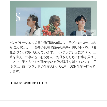
人気ランキング TOP100
業界別 登録Webサイト一覧
Web制作会社・プロダクション・デジタル
579
バングラデシュの児童労働問題の解決し、子どもたちが生まれ
Web制作会社・プロダクション・デジタル
フォトグラファー・カメラマン・写真
257
た環境ではなく、自分の意志で自分の未来を切り開いていける
社会づくりに取り組んでいます。バングラデシュにアパレル工
フォトグラファー・カメラマン・写真
広告・マーケティング・PR・企画・プロデュース
182
場を構え、仕事のないお父さん・お母さんたちに仕事を届ける
ことで、子どもたちが働かないで良い環境を創っています。工
広告・マーケティング・PR・企画・プロデュース
場では、自社ブランドの生産の他、OEM・ODM生産を行って
ブランディング・コンサルティング
151
います。
ブランディング・コンサルティング
グラフィックデザイン・デザイン事務所
485
https://sundaymorning-f.com/
グラフィックデザイン・デザイン事務所
印刷・製本・包装・グッズ
43
印刷・製本・包装・グッズ
イラストレーター
160