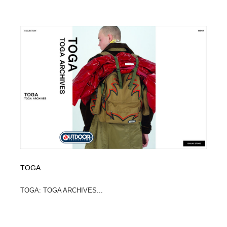
陶芸・窯・ガラス・木工・手工芸
材料：糸・布・紙・プラスチック・石・木材
38
材料：糸・布・紙・プラスチック・石・木材
工業・加工・技術・機械・電気
59
工業・加工・技術・機械・電気
宇宙
9
宇宙
日本の歴史・資料・伝統・将棋・囲碁
4
日本の歴史・資料・伝統・将棋・囲碁
動物園・水族館・公園・テーマパーク・アミューズメン
23
ト
動物園・水族館・公園・テーマパーク・アミューズメン
書籍・本屋・出版・作家・小説家・脚本家
58
ト
書籍・本屋・出版・作家・小説家・脚本家
ヘアサロン・美容院・理髪店・エステ
60
TOGA
ヘアサロン・美容院・理髪店・エステ
自動車・船・飛行機・交通・自転車
71
TOGA: TOGA ARCHIVES...
自動車・船・飛行機・交通・自転車
ホテル・旅館・温泉・銭湯・サウナ
149