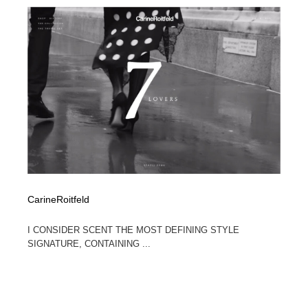
コーダー・エンジニア・デベロッパー
Javascript・WordPress・CSS・SEO・コーディング
97
Javascript・WordPress・CSS・SEO・コーディング
レンタルサーバー・クラウドサービス・ドメイン
10
レンタルサーバー・クラウドサービス・ドメイン
ネット通販・EC・オークション・フリマ
15
ネット通販・EC・オークション・フリマ
フリー素材・写真・モックアップ
41
フリー素材・写真・モックアップ
3D・CG・モーションデザイン
21
3D・CG・モーションデザイン
眼鏡・コンタクトレンズ・サングラス
30
CarineRoitfeld
眼鏡・コンタクトレンズ・サングラス
プロダクト・インテリア
139
I CONSIDER SCENT THE MOST DEFINING STYLE
プロダクト・インテリア
ライフスタイル・家具・生活雑貨・家電
320
SIGNATURE, CONTAINING ...
ライフスタイル・家具・生活雑貨・家電
ネオンサイン・ネオン菅・オリジナル
7
ネオンサイン・ネオン菅・オリジナル