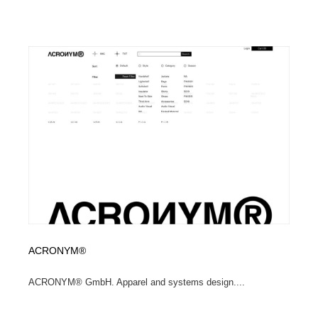
求人・採用・転職・就職・人材紹介
健康・医療・福祉・病院・歯医者・製薬・薬品
200
健康・医療・福祉・病院・歯医者・製薬・薬品
金融・銀行・投資・保険・M&A・商社
78
金融・銀行・投資・保険・M&A・商社
起業・事業支援・ボランティア・NPO
8
起業・事業支援・ボランティア・NPO
教育・スクール・保育・幼稚園・小中高・大学・専門学
173
校
教育・スクール・保育・幼稚園・小中高・大学・専門学
システム開発・IT・決済・アプリ・ソフトウェア
99
校
システム開発・IT・決済・アプリ・ソフトウェア
テクノロジー・AI・人工知能・スマートホーム・オンラ
74
イン
テクノロジー・AI・人工知能・スマートホーム・オンラ
日本伝統：着物・織物・舞踊・歌舞伎・茶道・華道・書
17
ACRONYM®
イン
道
ACRONYM® GmbH. Apparel and systems design....
日本伝統：着物・織物・舞踊・歌舞伎・茶道・華道・書
映画・アニメ・DVD・動画配信・放送・TV・ラジオ
65
道