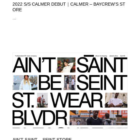
2022 S/S CALMER DEBUT｜CALMER – BAYCREW’S ST
ORE
...
AIN’T SAINT – SEINT STORE