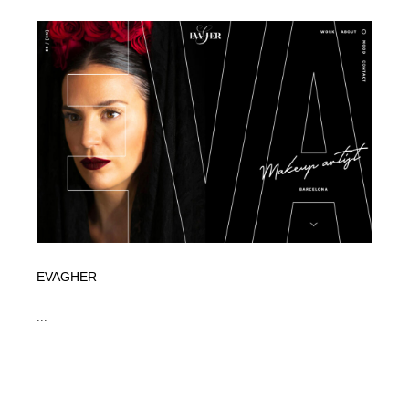
イラストレーター
コンテンツ・メディア制作会社
9
コンテンツ・メディア制作会社
フォント・フリーフォント / 書体
238
フォント・フリーフォント / 書体
レタリング・カリグラフィ・サイン・看板
31
レタリング・カリグラフィ・サイン・看板
編集・ライティング・コピーライター
19
編集・ライティング・コピーライター
スタイリスト・ヘア＆メークアップ・プロップ・セット
18
デザイン
スタイリスト・ヘア＆メークアップ・プロップ・セット
映像・クリエイター・プロダクション
164
EVAGHER
デザイン
映像・クリエイター・プロダクション
撮影スタジオ・撮影用小物・背景ボード・リース・レン
...
20
タル
撮影スタジオ・撮影用小物・背景ボード・リース・レン
コーダー・エンジニア・デベロッパー
136
タル