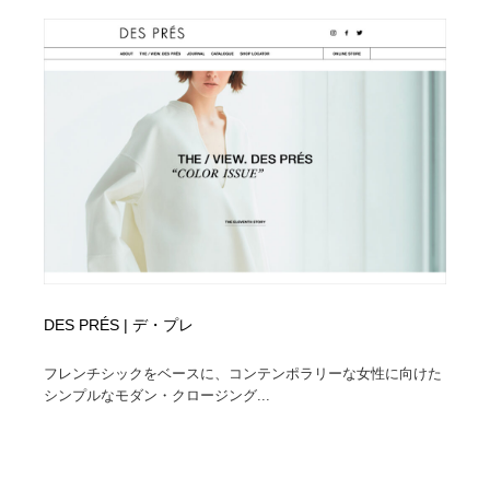
縫製・革製品・靴・鞄
55
縫製・革製品・靴・鞄
時計・腕時計
28
時計・腕時計
カメラ・レンズ
18
カメラ・レンズ
ジュエリー・装飾品
54
ジュエリー・装飾品
おもちゃ・ホビー・ゲーム
35
おもちゃ・ホビー・ゲーム
アニメーション・キャラクターデザイン
23
アニメーション・キャラクターデザイン
建築・空間・工務店・内装・店舗・環境デザイン
276
DES PRÉS | デ・プレ
フレンチシックをベースに、コンテンポラリーな女性に向けた
建築・空間・工務店・内装・店舗・環境デザイン
建設・住宅・不動産・倉庫
197
シンプルなモダン・クロージング...
建設・住宅・不動産・倉庫
オフィス・シェアオフィス・コワーキング・シェアス
46
ペース