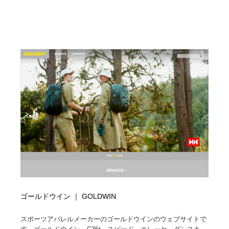
Drawing Software / お絵かきソフト・アプリ・ブラシ
ニュース・マガジン・メディア・SNS・YouTube
346
ニュース・マガジン・メディア・SNS・YouTube
ゴールドウイン ｜ GOLDWIN
スポーツアパレルメーカーのゴールドウインのウェブサイトで