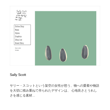
オフィス・シェアオフィス・コワーキング・シェアス
商業施設・商業ビル
33
ペース
商業施設・商業ビル
携帯電話・通信・サービス
15
携帯電話・通信・サービス
ファッション・洋服
511
ファッション・洋服
コスメ・化粧品・石鹸・シャンプー・ヘアケア・香水
220
コスメ・化粧品・石鹸・シャンプー・ヘアケア・香水
農業・林業・漁業・畜産・鉱業・燃料
54
農業・林業・漁業・畜産・鉱業・燃料
食品・飲料・酒・菓子
444
Sally Scott
食品・飲料・酒・菓子
飲食・レストラン・カフェ
182
サリー・スコットという架空の女性が想う、物への愛着や物語
飲食・レストラン・カフェ
植物・花・ガーデニング・造園
42
を大切に積み重ねて作られたデザインは、 心地良さとうれし
さを感じる素材...
植物・花・ガーデニング・造園
陶芸・窯・ガラス・木工・手工芸
34