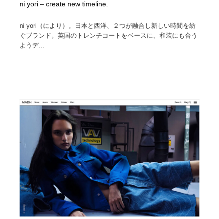
ni yori – create new timeline.
ni yori（により）。日本と西洋、２つが融合し新しい時間を紡
ぐブランド。英国のトレンチコートをベースに、和装にも合う
ようデ...