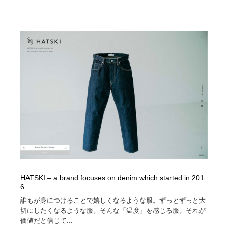
映画・アニメ・DVD・動画配信・放送・TV・ラジオ
音楽・アーティスト・楽器・舞台・演劇・ミュージカ
152
ル・ダンス
音楽・アーティスト・楽器・舞台・演劇・ミュージカ
芸能人・俳優・女優・タレント・モデル・芸能事務所
42
ル・ダンス
芸能人・俳優・女優・タレント・モデル・芸能事務所
キャンペーン・イベント・ワークショップ・コンペティ
77
ション
キャンペーン・イベント・ワークショップ・コンペティ
マッチングサービス
22
ション
マッチングサービス
アート・芸術・美術館・美術展・博物館・ギャラリー
383
アート・芸術・美術館・美術展・博物館・ギャラリー
鉛筆画・木炭画・デッサン・クロッキー
15
鉛筆画・木炭画・デッサン・クロッキー
グラフィティ・Graffiti・ストリートアート
4
HATSKI – a brand focuses on denim which started in 201
6.
グラフィティ・Graffiti・ストリートアート
GWD スタッフお気に入り
201
誰もが身につけることで嬉しくなるような服。ずっとずっと大
切にしたくなるような服。そんな「温度」を感じる服。それが
価値だと信じて...
GWD スタッフお気に入り
Drawing Software / お絵かきソフト・アプリ・ブラシ
11