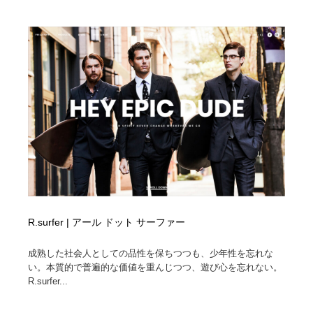
ホテル・旅館・温泉・銭湯・サウナ
旅行・観光・電車・航空会社
55
旅行・観光・電車・航空会社
アウトドア・キャンプ・登山
40
アウトドア・キャンプ・登山
スポーツ・スポーツ用品・トレーニング・ダイエット
71
スポーツ・スポーツ用品・トレーニング・ダイエット
ペット・トリミング
20
ペット・トリミング
ウェディング・結婚
38
ウェディング・結婚
育児・ベイビー・玩具・絵本
27
育児・ベイビー・玩具・絵本
宗教・神社仏閣・禅・寺・神社
33
R.surfer | アール ドット サーファー
宗教・神社仏閣・禅・寺・神社
法律・監査・税理士・弁護士・司法書士・行政
29
成熟した社会人としての品性を保ちつつも、少年性を忘れな
い。本質的で普遍的な価値を重んじつつ、遊び心を忘れない。
R.surfer...
法律・監査・税理士・弁護士・司法書士・行政
求人・採用・転職・就職・人材紹介
379