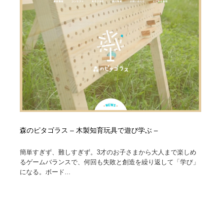
オフィス・シェアオフィス・コワーキング・シェアス
商業施設・商業ビル
33
ペース
商業施設・商業ビル
携帯電話・通信・サービス
15
携帯電話・通信・サービス
ファッション・洋服
511
ファッション・洋服
コスメ・化粧品・石鹸・シャンプー・ヘアケア・香水
220
コスメ・化粧品・石鹸・シャンプー・ヘアケア・香水
農業・林業・漁業・畜産・鉱業・燃料
54
農業・林業・漁業・畜産・鉱業・燃料
食品・飲料・酒・菓子
444
森のピタゴラス – 木製知育玩具で遊び学ぶ –
食品・飲料・酒・菓子
飲食・レストラン・カフェ
182
簡単すぎず、難しすぎず。3才のお子さまから大人まで楽しめ
るゲームバランスで、何回も失敗と創造を繰り返して「学び」
になる。ボード...
飲食・レストラン・カフェ
植物・花・ガーデニング・造園
42
植物・花・ガーデニング・造園
陶芸・窯・ガラス・木工・手工芸
34