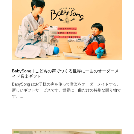
縫製・革製品・靴・鞄
55
縫製・革製品・靴・鞄
時計・腕時計
28
時計・腕時計
カメラ・レンズ
18
カメラ・レンズ
ジュエリー・装飾品
54
ジュエリー・装飾品
おもちゃ・ホビー・ゲーム
35
BabySong | こどもの声でつくる世界に一曲のオーダーメ
おもちゃ・ホビー・ゲーム
アニメーション・キャラクターデザイン
23
イド音楽ギフト
BabySong はお子様の声を使って音楽をオーダーメイドする、
アニメーション・キャラクターデザイン
建築・空間・工務店・内装・店舗・環境デザイン
276
新しいギフトサービスです。世界に一曲だけの特別な贈り物で
す。...
建築・空間・工務店・内装・店舗・環境デザイン
建設・住宅・不動産・倉庫
197
建設・住宅・不動産・倉庫
オフィス・シェアオフィス・コワーキング・シェアス
46
ペース