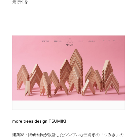
走行性を...
Drawing Software / お絵かきソフト・アプリ・ブラシ
ニュース・マガジン・メディア・SNS・YouTube
346
ニュース・マガジン・メディア・SNS・YouTube
more trees design TSUMIKI
建築家・隈研吾氏が設計したシンプルな三角形の「つみき」の