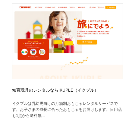
陶芸・窯・ガラス・木工・手工芸
材料：糸・布・紙・プラスチック・石・木材
38
材料：糸・布・紙・プラスチック・石・木材
工業・加工・技術・機械・電気
59
工業・加工・技術・機械・電気
宇宙
9
宇宙
日本の歴史・資料・伝統・将棋・囲碁
4
日本の歴史・資料・伝統・将棋・囲碁
動物園・水族館・公園・テーマパーク・アミューズメン
23
ト
動物園・水族館・公園・テーマパーク・アミューズメン
書籍・本屋・出版・作家・小説家・脚本家
58
ト
知育玩具のレンタルならIKUPLE（イクプル）
書籍・本屋・出版・作家・小説家・脚本家
ヘアサロン・美容院・理髪店・エステ
60
イクプルは乳幼児向けの月額制おもちゃレンタルサービスで
す。お子さまの成長に合ったおもちゃをお届けします。日用品
ヘアサロン・美容院・理髪店・エステ
自動車・船・飛行機・交通・自転車
71
も1点から送料無...
自動車・船・飛行機・交通・自転車
ホテル・旅館・温泉・銭湯・サウナ
149