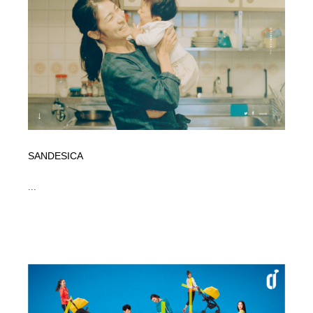
イラストレーター
コンテンツ・メディア制作会社
9
コンテンツ・メディア制作会社
フォント・フリーフォント / 書体
238
フォント・フリーフォント / 書体
レタリング・カリグラフィ・サイン・看板
31
レタリング・カリグラフィ・サイン・看板
編集・ライティング・コピーライター
19
編集・ライティング・コピーライター
スタイリスト・ヘア＆メークアップ・プロップ・セット
SANDESICA
18
デザイン
...
スタイリスト・ヘア＆メークアップ・プロップ・セット
映像・クリエイター・プロダクション
164
デザイン
映像・クリエイター・プロダクション
撮影スタジオ・撮影用小物・背景ボード・リース・レン
20
タル
撮影スタジオ・撮影用小物・背景ボード・リース・レン
コーダー・エンジニア・デベロッパー
136
タル