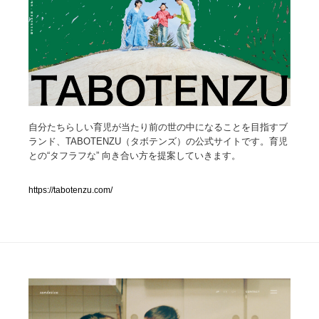
人気ランキング TOP100
業界別 登録Webサイト一覧
Web制作会社・プロダクション・デジタル
579
自分たちらしい育児が当たり前の世の中になることを目指すブ
Web制作会社・プロダクション・デジタル
フォトグラファー・カメラマン・写真
257
ランド、TABOTENZU（タボテンズ）の公式サイトです。育児
との“タフラフな” 向き合い方を提案していきます。
フォトグラファー・カメラマン・写真
広告・マーケティング・PR・企画・プロデュース
182
https://tabotenzu.com/
広告・マーケティング・PR・企画・プロデュース
ブランディング・コンサルティング
151
ブランディング・コンサルティング
グラフィックデザイン・デザイン事務所
485
グラフィックデザイン・デザイン事務所
印刷・製本・包装・グッズ
43
印刷・製本・包装・グッズ
イラストレーター
160