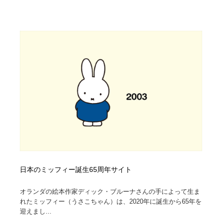
求人・採用・転職・就職・人材紹介
健康・医療・福祉・病院・歯医者・製薬・薬品
200
健康・医療・福祉・病院・歯医者・製薬・薬品
金融・銀行・投資・保険・M&A・商社
78
金融・銀行・投資・保険・M&A・商社
起業・事業支援・ボランティア・NPO
8
起業・事業支援・ボランティア・NPO
教育・スクール・保育・幼稚園・小中高・大学・専門学
173
校
教育・スクール・保育・幼稚園・小中高・大学・専門学
システム開発・IT・決済・アプリ・ソフトウェア
99
校
システム開発・IT・決済・アプリ・ソフトウェア
テクノロジー・AI・人工知能・スマートホーム・オンラ
74
イン
テクノロジー・AI・人工知能・スマートホーム・オンラ
日本伝統：着物・織物・舞踊・歌舞伎・茶道・華道・書
日本のミッフィー誕生65周年サイト
17
イン
道
オランダの絵本作家ディック・ブルーナさんの手によって生ま
日本伝統：着物・織物・舞踊・歌舞伎・茶道・華道・書
映画・アニメ・DVD・動画配信・放送・TV・ラジオ
65
れたミッフィー（うさこちゃん）は、2020年に誕生から65年を
道
迎えまし...