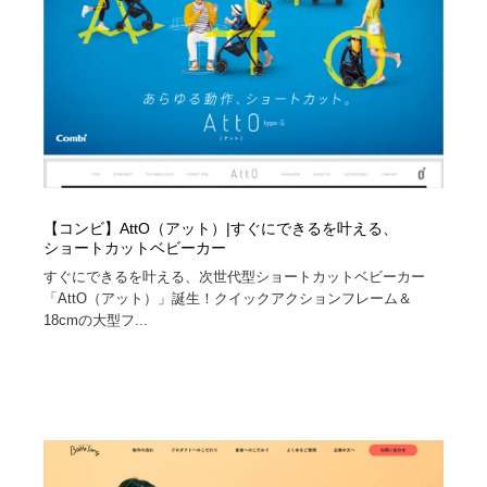
コーダー・エンジニア・デベロッパー
Javascript・WordPress・CSS・SEO・コーディング
97
Javascript・WordPress・CSS・SEO・コーディング
レンタルサーバー・クラウドサービス・ドメイン
10
レンタルサーバー・クラウドサービス・ドメイン
ネット通販・EC・オークション・フリマ
15
ネット通販・EC・オークション・フリマ
フリー素材・写真・モックアップ
41
フリー素材・写真・モックアップ
3D・CG・モーションデザイン
21
【コンビ】AttO（アット）|すぐにできるを叶える、
ショートカットベビーカー
3D・CG・モーションデザイン
眼鏡・コンタクトレンズ・サングラス
30
すぐにできるを叶える、次世代型ショートカットベビーカー
「AttO（アット）」誕生！クイックアクションフレーム＆
18cmの大型フ...
眼鏡・コンタクトレンズ・サングラス
プロダクト・インテリア
139
プロダクト・インテリア
ライフスタイル・家具・生活雑貨・家電
320
ライフスタイル・家具・生活雑貨・家電
ネオンサイン・ネオン菅・オリジナル
7
ネオンサイン・ネオン菅・オリジナル