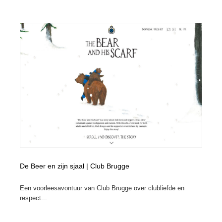
ホテル・旅館・温泉・銭湯・サウナ
旅行・観光・電車・航空会社
55
旅行・観光・電車・航空会社
アウトドア・キャンプ・登山
40
アウトドア・キャンプ・登山
スポーツ・スポーツ用品・トレーニング・ダイエット
71
スポーツ・スポーツ用品・トレーニング・ダイエット
ペット・トリミング
20
ペット・トリミング
ウェディング・結婚
38
ウェディング・結婚
育児・ベイビー・玩具・絵本
27
育児・ベイビー・玩具・絵本
宗教・神社仏閣・禅・寺・神社
33
De Beer en zijn sjaal | Club Brugge
宗教・神社仏閣・禅・寺・神社
法律・監査・税理士・弁護士・司法書士・行政
29
Een voorleesavontuur van Club Brugge over clubliefde en
respect...
法律・監査・税理士・弁護士・司法書士・行政
求人・採用・転職・就職・人材紹介
379