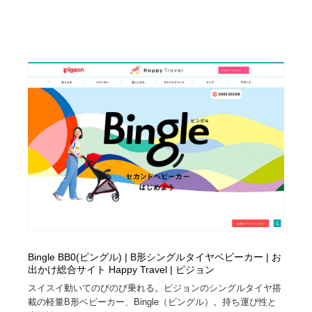
映画・アニメ・DVD・動画配信・放送・TV・ラジオ
音楽・アーティスト・楽器・舞台・演劇・ミュージカ
152
ル・ダンス
音楽・アーティスト・楽器・舞台・演劇・ミュージカ
芸能人・俳優・女優・タレント・モデル・芸能事務所
42
ル・ダンス
芸能人・俳優・女優・タレント・モデル・芸能事務所
キャンペーン・イベント・ワークショップ・コンペティ
77
ション
キャンペーン・イベント・ワークショップ・コンペティ
マッチングサービス
22
ション
マッチングサービス
アート・芸術・美術館・美術展・博物館・ギャラリー
383
アート・芸術・美術館・美術展・博物館・ギャラリー
鉛筆画・木炭画・デッサン・クロッキー
15
鉛筆画・木炭画・デッサン・クロッキー
グラフィティ・Graffiti・ストリートアート
4
Bingle BB0(ビングル) | B形シングルタイヤベビーカー | お
グラフィティ・Graffiti・ストリートアート
GWD スタッフお気に入り
201
出かけ総合サイト Happy Travel | ピジョン
スイスイ動いてのびのび乗れる。ピジョンのシングルタイヤ搭
載の軽量B形ベビーカー、Bingle（ビングル）。持ち運び性と
GWD スタッフお気に入り
Drawing Software / お絵かきソフト・アプリ・ブラシ
11