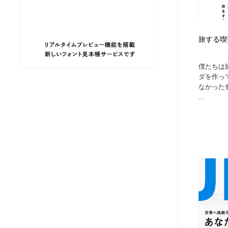
ヘアサロン・美容院・理髪店・エステ
旅行・観光・電車・航空会社
55
旅する喫茶 –
旅行・観光・電車・航空会社
ペット・トリミング
20
僕たちは
ペット・トリミング
宗教・神社仏閣・禅・寺・神社
33
ダを作っ
なかった
...
宗教・神社仏閣・禅・寺・神社
健康・医療・福祉・病院・歯医者・製薬・薬品
200
健康・医療・福祉・病院・歯医者・製薬・薬品
教育・スクール・保育・幼稚園・小中高・大学・専門学校
173
教育・スクール・保育・幼稚園・小中高・大学・専門学校
日本伝統：着物・織物・舞踊・歌舞伎・茶道・華道・書道
17
日本伝統：着物・織物・舞踊・歌舞伎・茶道・華道・書道
芸能人・俳優・女優・タレント・モデル・芸能事務所
42
芸能人・俳優・女優・タレント・モデル・芸能事務所
アート・芸術・美術館・美術展・博物館・ギャラリー
383