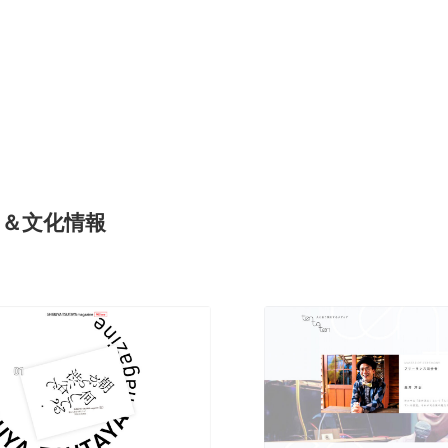
ト＆文化情報
現役Webデザイナーによるコラム
15
現役Webデザイナーによるコラム
人気ランキング TOP100
人気ランキング TOP100
フォトグラファー・カメラマン・写真
257