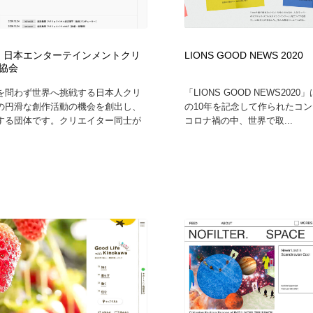
鉛筆画・木炭画・デッサン・クロッキー
Drawing Software / お絵かきソフト・アプリ・ブラシ
11
Drawing Software / お絵かきソフト・アプリ・ブラシ
A】日本エンターテインメントクリ
LIONS GOOD NEWS 2020
協会
を問わず世界へ挑戦する日本人クリ
「LIONS GOOD NEWS2020」
の円滑な創作活動の機会を創出し、
の10年を記念して作られたコ
する団体です。クリエイター同士が
コロナ禍の中、世界で取...