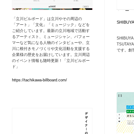
Web制作会社・プロダクション・デジタル
ブランディング・コンサルティング
151
「立川ビルボード」は立川やその周辺の
SHIBUYA
「アート」「文化」「ミュージック」などを
ブランディング・コンサルティング
イラストレーター
160
ご紹介しています。最新の立川地域で活動す
るアーティスト、ミュージシャン、パフォー
SHIBUYA
マーなど気になる人物のインタビューや、立
TSUTA
イラストレーター
レタリング・カリグラフィ・サイン・看板
31
川に根付きモノづくりや文化活動を支援する
です。創刊.
企業様の歴史をお届けしています。立川周辺
のイベント情報も随時更新！「立川ビルボー
レタリング・カリグラフィ・サイン・看板
映像・クリエイター・プロダクション
164
ド」
映像・クリエイター・プロダクション
Javascript・WordPress・CSS・SEO・コーディング
97
https://tachikawa-billboard.com/
Javascript・WordPress・CSS・SEO・コーディング
フリー素材・写真・モックアップ
41
フリー素材・写真・モックアップ
プロダクト・インテリア
139
プロダクト・インテリア
縫製・革製品・靴・鞄
55