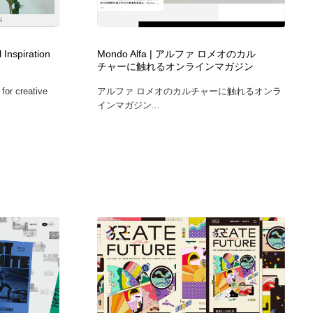
ホテル・旅館・温泉・銭湯・サウナ
スポーツ・スポーツ用品・トレーニング・ダイエット
71
 Inspiration
Mondo Alfa | アルファ ロメオのカル
スポーツ・スポーツ用品・トレーニング・ダイエット
育児・ベイビー・玩具・絵本
27
チャーに触れるオンラインマガジン
 for creative
アルファ ロメオのカルチャーに触れるオンラ
育児・ベイビー・玩具・絵本
求人・採用・転職・就職・人材紹介
379
インマガジン...
求人・採用・転職・就職・人材紹介
起業・事業支援・ボランティア・NPO
8
起業・事業支援・ボランティア・NPO
テクノロジー・AI・人工知能・スマートホーム・オンライン
74
テクノロジー・AI・人工知能・スマートホーム・オンライン
音楽・アーティスト・楽器・舞台・演劇・ミュージカル・ダ
152
ンス
音楽・アーティスト・楽器・舞台・演劇・ミュージカル・ダ
マッチングサービス
22
ンス
マッチングサービス
グラフィティ・Graffiti・ストリートアート
4