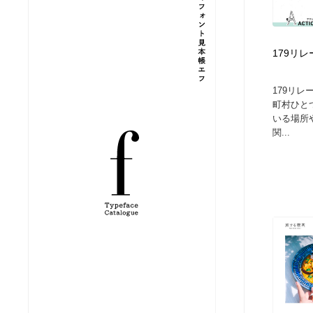
縫製・革製品・靴・鞄
ジュエリー・装飾品
54
179リレ
ジュエリー・装飾品
建築・空間・工務店・内装・店舗・環境デザイン
276
179リレ
建築・空間・工務店・内装・店舗・環境デザイン
商業施設・商業ビル
33
町村ひと
いる場所
関...
商業施設・商業ビル
コスメ・化粧品・石鹸・シャンプー・ヘアケア・香水
220
コスメ・化粧品・石鹸・シャンプー・ヘアケア・香水
飲食・レストラン・カフェ
181
飲食・レストラン・カフェ
材料：糸・布・紙・プラスチック・石・木材
38
材料：糸・布・紙・プラスチック・石・木材
日本の歴史・資料・伝統・将棋・囲碁
4
日本の歴史・資料・伝統・将棋・囲碁
ヘアサロン・美容院・理髪店・エステ
60