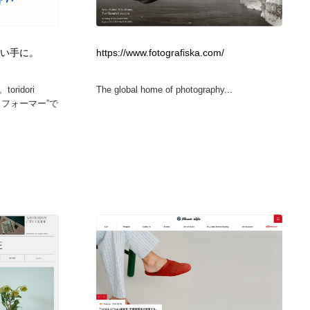
カメラ・レンズ
アニメーション・キャラクターデザイン
23
、担い手に。
https://www.fotografiska.com/
アニメーション・キャラクターデザイン
オフィス・シェアオフィス・コワーキング・シェアスペース
46
idori
The global home of photography...
オフィス・シェアオフィス・コワーキング・シェアスペース
ファッション・洋服
511
フォーマー”で
ファッション・洋服
食品・飲料・酒・菓子
444
食品・飲料・酒・菓子
陶芸・窯・ガラス・木工・手工芸
34
陶芸・窯・ガラス・木工・手工芸
宇宙
9
宇宙
書籍・本屋・出版・作家・小説家・脚本家
58
書籍・本屋・出版・作家・小説家・脚本家
ホテル・旅館・温泉・銭湯・サウナ
149