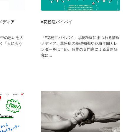
広告・マーケティング・PR・企画・プロデュース
印刷・製本・包装・グッズ
43
るメディア
#花粉症バイバイ
印刷・製本・包装・グッズ
フォント・フリーフォント / 書体
238
事の中の思いを大
「#花粉症バイバイ」は花粉症にまつわる情報
く「人に会う
メディア。花粉症の基礎知識や花粉年間カレ
フォント・フリーフォント / 書体
スタイリスト・ヘア＆メークアップ・プロップ・セットデザ
18
ンダーをはじめ、各界の専門家による最新研
イン
究に...
スタイリスト・ヘア＆メークアップ・プロップ・セットデザ
コーダー・エンジニア・デベロッパー
136
イン
コーダー・エンジニア・デベロッパー
ネット通販・EC・オークション・フリマ
15
ネット通販・EC・オークション・フリマ
眼鏡・コンタクトレンズ・サングラス
30
眼鏡・コンタクトレンズ・サングラス
ネオンサイン・ネオン菅・オリジナル
7
ネオンサイン・ネオン菅・オリジナル
カメラ・レンズ
18