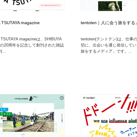
フォトグラファー・カメラマン・写真
グラフィックデザイン・デザイン事務所
485
 TSUTAYA magazine
tentoten｜人に会う旅をす
グラフィックデザイン・デザイン事務所
コンテンツ・メディア制作会社
9
 TSUTAYA magazineは、SHIBUYA
tentoten(テントテン)は、仕
YAの20周年を記念して創刊された雑誌
切に、出会いを通じ発信してい
コンテンツ・メディア制作会社
編集・ライティング・コピーライター
19
..
旅をするメディア」です。...
編集・ライティング・コピーライター
撮影スタジオ・撮影用小物・背景ボード・リース・レンタル
20
撮影スタジオ・撮影用小物・背景ボード・リース・レンタル
レンタルサーバー・クラウドサービス・ドメイン
10
レンタルサーバー・クラウドサービス・ドメイン
3D・CG・モーションデザイン
20
3D・CG・モーションデザイン
ライフスタイル・家具・生活雑貨・家電
320
ライフスタイル・家具・生活雑貨・家電
時計・腕時計
28