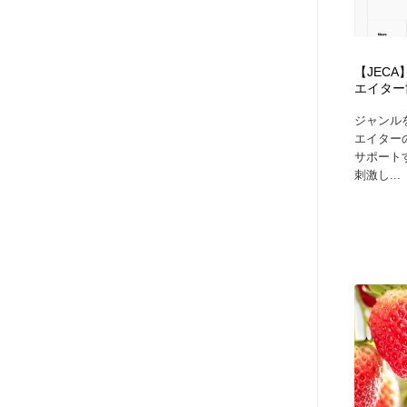
アート・芸術・美術館・美術展・博物館・ギャラリー
GWD スタッフお気に入り
201
GWD スタッフお気に入り
【JEC
エイター
ジャンル
エイター
サポート
刺激し...