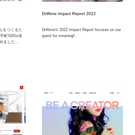
Driftime Impact Report 2022
まちをつくるた
Driftime's 2022 Impact Report focuses on our
手町SDGs未
quest for meaningf...
ました...