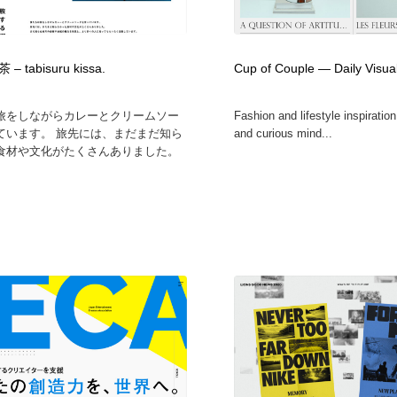
自動車・船・飛行機・交通・自転車
アウトドア・キャンプ・登山
40
 tabisuru kissa.
Cup of Couple — Daily Visual
アウトドア・キャンプ・登山
ウェディング・結婚
38
旅をしながらカレーとクリームソー
Fashion and lifestyle inspiration
ウェディング・結婚
法律・監査・税理士・弁護士・司法書士・行政
29
ています。 旅先には、まだまだ知ら
and curious mind...
食材や文化がたくさんありました。
法律・監査・税理士・弁護士・司法書士・行政
金融・銀行・投資・保険・M&A・商社
78
金融・銀行・投資・保険・M&A・商社
システム開発・IT・決済・アプリ・ソフトウェア
99
システム開発・IT・決済・アプリ・ソフトウェア
映画・アニメ・DVD・動画配信・放送・TV・ラジオ
65
映画・アニメ・DVD・動画配信・放送・TV・ラジオ
キャンペーン・イベント・ワークショップ・コンペティショ
77
ン
キャンペーン・イベント・ワークショップ・コンペティショ
鉛筆画・木炭画・デッサン・クロッキー
15
ン