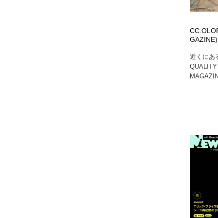
CC:OLOR
GAZINE)
近くにあ
QUALITY
MAGAZI