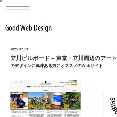
Good Web Design
2026年08月07日の登録サイト数は8549件です
2025. 07. 09
立川ビルボード – 東京・立川周辺のアー
登録Webサイト全一覧
8549
のデザインに興味ある方にオススメのWebサイト
登録Webサイト全一覧!
ABOUT
ABOUT
業界別 登録Webサイト一覧
Web制作会社・プロダクション・デジタル
579