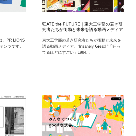
グラフィティ・Graffiti・ストリートアート
ニュース・マガジン・メディア・SNS・YouTube
346
ニュース・マガジン・メディア・SNS・YouTube
狂ATE the FUTURE｜東大工学部の若き研
究者たちが衝動と未来を語る動画メディア
は、PR LIONS
東大工学部の若き研究者たちが衝動と未来を
ンテンツです。
語る動画メディア。“Insanely Great! ”「狂っ
てるほどにすごい」1984...