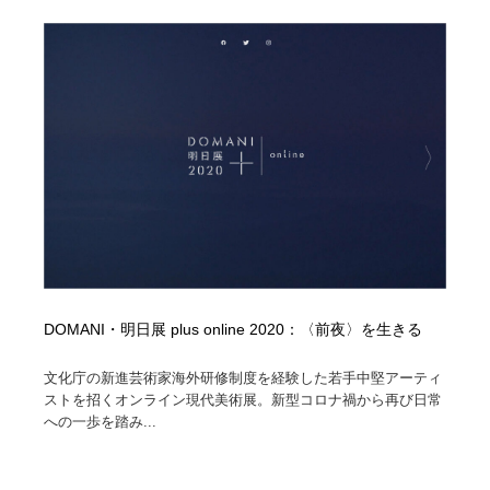
縫製・革製品・靴・鞄
55
縫製・革製品・靴・鞄
時計・腕時計
28
時計・腕時計
カメラ・レンズ
18
カメラ・レンズ
ジュエリー・装飾品
54
ジュエリー・装飾品
おもちゃ・ホビー・ゲーム
35
おもちゃ・ホビー・ゲーム
アニメーション・キャラクターデザイン
23
アニメーション・キャラクターデザイン
建築・空間・工務店・内装・店舗・環境デザイン
276
DOMANI・明日展 plus online 2020：〈前夜〉を生きる
建築・空間・工務店・内装・店舗・環境デザイン
建設・住宅・不動産・倉庫
197
文化庁の新進芸術家海外研修制度を経験した若手中堅アーティ
ストを招くオンライン現代美術展。新型コロナ禍から再び日常
への一歩を踏み...
建設・住宅・不動産・倉庫
オフィス・シェアオフィス・コワーキング・シェアス
46
ペース