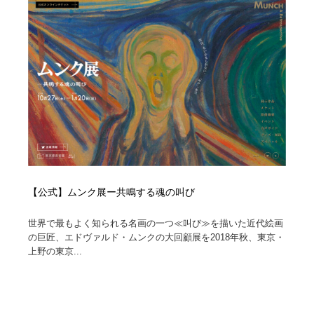
コーダー・エンジニア・デベロッパー
Javascript・WordPress・CSS・SEO・コーディング
97
Javascript・WordPress・CSS・SEO・コーディング
レンタルサーバー・クラウドサービス・ドメイン
10
レンタルサーバー・クラウドサービス・ドメイン
ネット通販・EC・オークション・フリマ
15
ネット通販・EC・オークション・フリマ
フリー素材・写真・モックアップ
41
フリー素材・写真・モックアップ
3D・CG・モーションデザイン
20
3D・CG・モーションデザイン
眼鏡・コンタクトレンズ・サングラス
30
【公式】ムンク展ー共鳴する魂の叫び
眼鏡・コンタクトレンズ・サングラス
プロダクト・インテリア
139
世界で最もよく知られる名画の一つ≪叫び≫を描いた近代絵画
の巨匠、エドヴァルド・ムンクの大回顧展を2018年秋、東京・
プロダクト・インテリア
ライフスタイル・家具・生活雑貨・家電
320
上野の東京...
ライフスタイル・家具・生活雑貨・家電
ネオンサイン・ネオン菅・オリジナル
7
ネオンサイン・ネオン菅・オリジナル