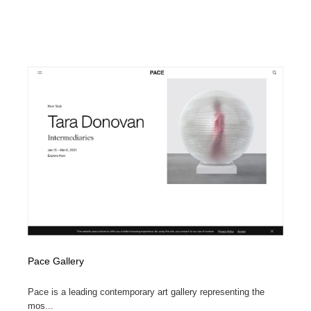
映画・アニメ・DVD・動画配信・放送・TV・ラジオ
音楽・アーティスト・楽器・舞台・演劇・ミュージカ
152
ル・ダンス
音楽・アーティスト・楽器・舞台・演劇・ミュージカ
芸能人・俳優・女優・タレント・モデル・芸能事務所
42
ル・ダンス
芸能人・俳優・女優・タレント・モデル・芸能事務所
キャンペーン・イベント・ワークショップ・コンペティ
77
ション
キャンペーン・イベント・ワークショップ・コンペティ
マッチングサービス
22
ション
マッチングサービス
アート・芸術・美術館・美術展・博物館・ギャラリー
383
アート・芸術・美術館・美術展・博物館・ギャラリー
鉛筆画・木炭画・デッサン・クロッキー
15
鉛筆画・木炭画・デッサン・クロッキー
グラフィティ・Graffiti・ストリートアート
4
Pace Gallery
グラフィティ・Graffiti・ストリートアート
GWD スタッフお気に入り
201
Pace is a leading contemporary art gallery representing the
GWD スタッフお気に入り
Drawing Software / お絵かきソフト・アプリ・ブラシ
11
mos...