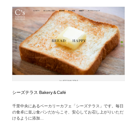
縫製・革製品・靴・鞄
55
縫製・革製品・靴・鞄
時計・腕時計
28
時計・腕時計
カメラ・レンズ
18
カメラ・レンズ
ジュエリー・装飾品
54
ジュエリー・装飾品
おもちゃ・ホビー・ゲーム
35
おもちゃ・ホビー・ゲーム
アニメーション・キャラクターデザイン
23
アニメーション・キャラクターデザイン
建築・空間・工務店・内装・店舗・環境デザイン
276
シーズテラス Bakery＆Café
建築・空間・工務店・内装・店舗・環境デザイン
建設・住宅・不動産・倉庫
197
千里中央にあるベーカリーカフェ「シーズテラス」です。毎日
の食卓に並ぶ食パンだからこそ、安心してお召し上がりいただ
けるように添加...
建設・住宅・不動産・倉庫
オフィス・シェアオフィス・コワーキング・シェアス
46
ペース