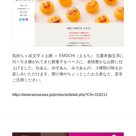
人気ランキング TOP100
業界別 登録Webサイト一覧
Web制作会社・プロダクション・デジタル
579
Web制作会社・プロダクション・デジタル
フォトグラファー・カメラマン・写真
257
気持ち x 絵文字 x お餅 ＝ EMOCHI（えもち） 九重本舗玉澤に
代々引き継がれてきた餅菓子をベースに、表情豊かなお餅に仕
上げました。白あん、ゆずあん、みそあんの、３種類の味をお
フォトグラファー・カメラマン・写真
広告・マーケティング・PR・企画・プロデュース
182
楽しみいただけます。贈り物やちょっとしたお土産など、是非
ご活用ください。
広告・マーケティング・PR・企画・プロデュース
ブランディング・コンサルティング
151
https://www.tamazawa.jp/products/detail.php?CN=318212
ブランディング・コンサルティング
グラフィックデザイン・デザイン事務所
485
グラフィックデザイン・デザイン事務所
印刷・製本・包装・グッズ
43
印刷・製本・包装・グッズ
イラストレーター
160