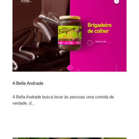
イラストレーター
コンテンツ・メディア制作会社
9
コンテンツ・メディア制作会社
フォント・フリーフォント / 書体
238
フォント・フリーフォント / 書体
レタリング・カリグラフィ・サイン・看板
31
レタリング・カリグラフィ・サイン・看板
編集・ライティング・コピーライター
19
編集・ライティング・コピーライター
スタイリスト・ヘア＆メークアップ・プロップ・セット
18
デザイン
A Bella Andrade
スタイリスト・ヘア＆メークアップ・プロップ・セット
映像・クリエイター・プロダクション
164
デザイン
A Bella Andrade busca levar às pessoas uma comida de
verdade, d...
映像・クリエイター・プロダクション
撮影スタジオ・撮影用小物・背景ボード・リース・レン
20
タル
撮影スタジオ・撮影用小物・背景ボード・リース・レン
コーダー・エンジニア・デベロッパー
136
タル