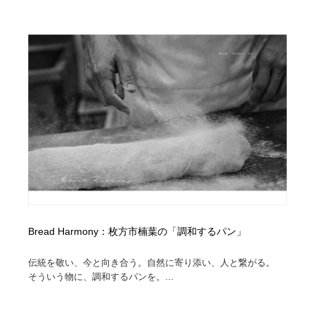
オフィス・シェアオフィス・コワーキング・シェアス
商業施設・商業ビル
33
ペース
商業施設・商業ビル
携帯電話・通信・サービス
15
携帯電話・通信・サービス
ファッション・洋服
511
ファッション・洋服
コスメ・化粧品・石鹸・シャンプー・ヘアケア・香水
220
コスメ・化粧品・石鹸・シャンプー・ヘアケア・香水
農業・林業・漁業・畜産・鉱業・燃料
54
農業・林業・漁業・畜産・鉱業・燃料
食品・飲料・酒・菓子
444
食品・飲料・酒・菓子
飲食・レストラン・カフェ
182
Bread Harmony：枚方市楠葉の「調和するパン」
飲食・レストラン・カフェ
植物・花・ガーデニング・造園
42
伝統を敬い、今と向き合う。自然に寄り添い、人と繋がる。
そういう物に、調和するパンを。...
植物・花・ガーデニング・造園
陶芸・窯・ガラス・木工・手工芸
34