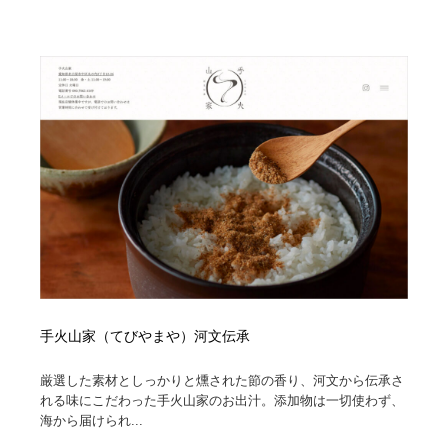
陶芸・窯・ガラス・木工・手工芸
材料：糸・布・紙・プラスチック・石・木材
38
材料：糸・布・紙・プラスチック・石・木材
工業・加工・技術・機械・電気
59
工業・加工・技術・機械・電気
宇宙
9
宇宙
日本の歴史・資料・伝統・将棋・囲碁
4
日本の歴史・資料・伝統・将棋・囲碁
動物園・水族館・公園・テーマパーク・アミューズメン
23
ト
動物園・水族館・公園・テーマパーク・アミューズメン
書籍・本屋・出版・作家・小説家・脚本家
58
ト
書籍・本屋・出版・作家・小説家・脚本家
ヘアサロン・美容院・理髪店・エステ
60
手火山家（てびやまや）河文伝承
ヘアサロン・美容院・理髪店・エステ
自動車・船・飛行機・交通・自転車
71
厳選した素材としっかりと燻された節の香り、河文から伝承さ
れる味にこだわった手火山家のお出汁。添加物は一切使わず、
自動車・船・飛行機・交通・自転車
ホテル・旅館・温泉・銭湯・サウナ
149
海から届けられ...