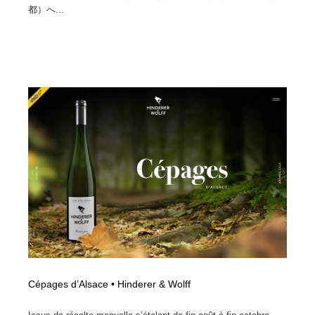
都）へ...
Drawing Software / お絵かきソフト・アプリ・ブラシ
ニュース・マガジン・メディア・SNS・YouTube
346
ニュース・マガジン・メディア・SNS・YouTube
Cépages d’Alsace • Hinderer & Wolff