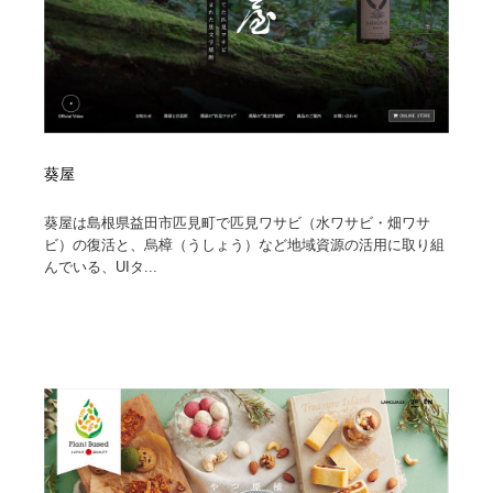
葵屋
葵屋は島根県益田市匹見町で匹見ワサビ（水ワサビ・畑ワサ
ビ）の復活と、烏樟（うしょう）など地域資源の活用に取り組
んでいる、UIタ...