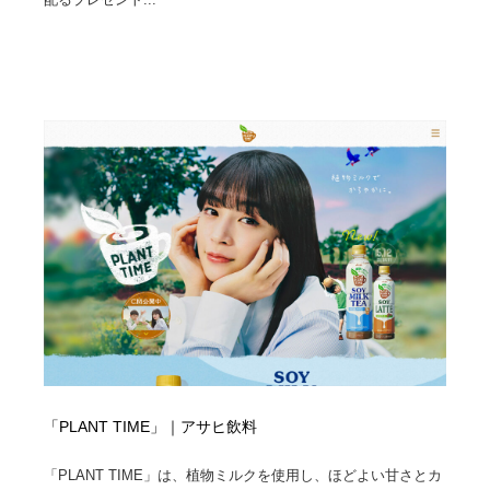
求人・採用・転職・就職・人材紹介
健康・医療・福祉・病院・歯医者・製薬・薬品
200
健康・医療・福祉・病院・歯医者・製薬・薬品
金融・銀行・投資・保険・M&A・商社
78
金融・銀行・投資・保険・M&A・商社
起業・事業支援・ボランティア・NPO
8
起業・事業支援・ボランティア・NPO
教育・スクール・保育・幼稚園・小中高・大学・専門学
173
校
教育・スクール・保育・幼稚園・小中高・大学・専門学
システム開発・IT・決済・アプリ・ソフトウェア
99
校
システム開発・IT・決済・アプリ・ソフトウェア
テクノロジー・AI・人工知能・スマートホーム・オンラ
74
イン
テクノロジー・AI・人工知能・スマートホーム・オンラ
日本伝統：着物・織物・舞踊・歌舞伎・茶道・華道・書
17
イン
道
「PLANT TIME」｜アサヒ飲料
日本伝統：着物・織物・舞踊・歌舞伎・茶道・華道・書
映画・アニメ・DVD・動画配信・放送・TV・ラジオ
65
道
「PLANT TIME」は、植物ミルクを使用し、ほどよい甘さとカ