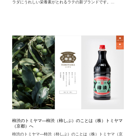
映画・アニメ・DVD・動画配信・放送・TV・ラジオ
音楽・アーティスト・楽器・舞台・演劇・ミュージカ
ラダにうれしい栄養素がとれるラテの新ブランドです。...
152
ル・ダンス
音楽・アーティスト・楽器・舞台・演劇・ミュージカ
芸能人・俳優・女優・タレント・モデル・芸能事務所
42
ル・ダンス
芸能人・俳優・女優・タレント・モデル・芸能事務所
キャンペーン・イベント・ワークショップ・コンペティ
77
ション
キャンペーン・イベント・ワークショップ・コンペティ
マッチングサービス
22
ション
マッチングサービス
アート・芸術・美術館・美術展・博物館・ギャラリー
383
アート・芸術・美術館・美術展・博物館・ギャラリー
鉛筆画・木炭画・デッサン・クロッキー
15
鉛筆画・木炭画・デッサン・クロッキー
グラフィティ・Graffiti・ストリートアート
4
グラフィティ・Graffiti・ストリートアート
GWD スタッフお気に入り
201
柿渋のトミヤマ―柿渋（柿しぶ）のことは（株）トミヤマ
（京都）へ
GWD スタッフお気に入り
Drawing Software / お絵かきソフト・アプリ・ブラシ
11
柿渋のトミヤマ―柿渋（柿しぶ）のことは（株）トミヤマ（京