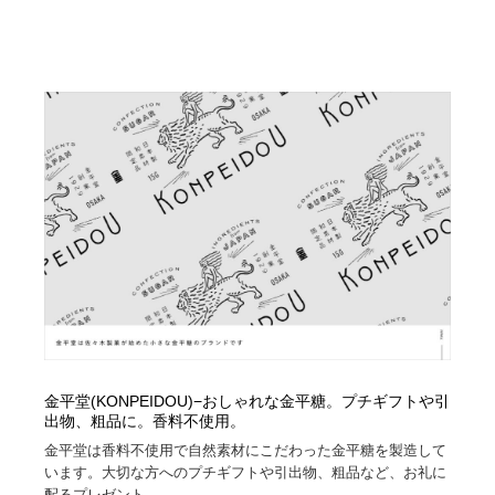
ホテル・旅館・温泉・銭湯・サウナ
旅行・観光・電車・航空会社
55
旅行・観光・電車・航空会社
アウトドア・キャンプ・登山
40
アウトドア・キャンプ・登山
スポーツ・スポーツ用品・トレーニング・ダイエット
71
スポーツ・スポーツ用品・トレーニング・ダイエット
ペット・トリミング
20
ペット・トリミング
ウェディング・結婚
38
ウェディング・結婚
育児・ベイビー・玩具・絵本
27
育児・ベイビー・玩具・絵本
宗教・神社仏閣・禅・寺・神社
33
宗教・神社仏閣・禅・寺・神社
法律・監査・税理士・弁護士・司法書士・行政
29
金平堂(KONPEIDOU)−おしゃれな金平糖。プチギフトや引
出物、粗品に。香料不使用。
法律・監査・税理士・弁護士・司法書士・行政
求人・採用・転職・就職・人材紹介
379
金平堂は香料不使用で自然素材にこだわった金平糖を製造して
います。大切な方へのプチギフトや引出物、粗品など、お礼に
配るプレゼント...