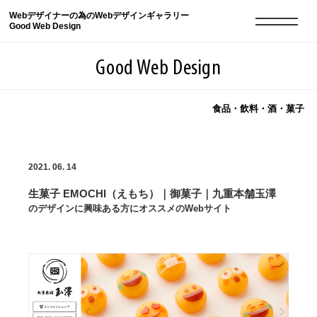
Webデザイナーの為のWebデザインギャラリー
Good Web Design
Good Web Design
食品・飲料・酒・菓子
2026年08月10日の登録サイト数は8552件です
2021. 06. 14
登録Webサイト全一覧
8552
生菓子 EMOCHI（えもち）｜御菓子｜九重本舗玉澤
登録Webサイト全一覧!
現役Webデザイナーによるコラム
15
のデザインに興味ある方にオススメのWebサイト
現役Webデザイナーによるコラム
ニュース
12
ニュース
ABOUT
ABOUT
人気ランキング TOP100