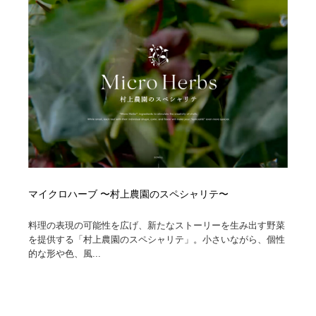
コーダー・エンジニア・デベロッパー
Javascript・WordPress・CSS・SEO・コーディング
97
Javascript・WordPress・CSS・SEO・コーディング
レンタルサーバー・クラウドサービス・ドメイン
10
レンタルサーバー・クラウドサービス・ドメイン
ネット通販・EC・オークション・フリマ
15
ネット通販・EC・オークション・フリマ
フリー素材・写真・モックアップ
41
フリー素材・写真・モックアップ
3D・CG・モーションデザイン
21
3D・CG・モーションデザイン
眼鏡・コンタクトレンズ・サングラス
30
マイクロハーブ 〜村上農園のスペシャリテ〜
眼鏡・コンタクトレンズ・サングラス
プロダクト・インテリア
139
料理の表現の可能性を広げ、新たなストーリーを生み出す野菜
を提供する「村上農園のスペシャリテ」。小さいながら、個性
プロダクト・インテリア
ライフスタイル・家具・生活雑貨・家電
321
的な形や色、風...
ライフスタイル・家具・生活雑貨・家電
ネオンサイン・ネオン菅・オリジナル
7
ネオンサイン・ネオン菅・オリジナル