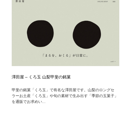
澤田屋 – くろ玉 山梨甲斐の銘菓
甲斐の銘菓「くろ玉」で有名な澤田屋です。山梨のロングセ
ラーお土産「くろ玉」や旬の素材で生み出す「季節の玉菓子」
を通販でお求めい...