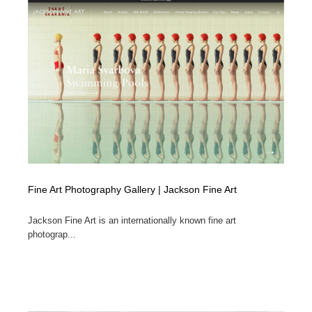
ホテル・旅館・温泉・銭湯・サウナ
旅行・観光・電車・航空会社
55
旅行・観光・電車・航空会社
アウトドア・キャンプ・登山
40
アウトドア・キャンプ・登山
スポーツ・スポーツ用品・トレーニング・ダイエット
71
スポーツ・スポーツ用品・トレーニング・ダイエット
ペット・トリミング
20
ペット・トリミング
ウェディング・結婚
38
ウェディング・結婚
育児・ベイビー・玩具・絵本
27
Fine Art Photography Gallery | Jackson Fine Art
育児・ベイビー・玩具・絵本
宗教・神社仏閣・禅・寺・神社
33
Jackson Fine Art is an internationally known fine art
photograp...
宗教・神社仏閣・禅・寺・神社
法律・監査・税理士・弁護士・司法書士・行政
29
法律・監査・税理士・弁護士・司法書士・行政
求人・採用・転職・就職・人材紹介
379