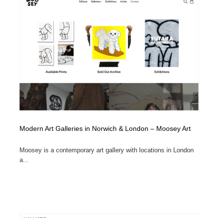
オフィス・シェアオフィス・コワーキング・シェアス
商業施設・商業ビル
33
ペース
商業施設・商業ビル
携帯電話・通信・サービス
15
携帯電話・通信・サービス
ファッション・洋服
511
ファッション・洋服
コスメ・化粧品・石鹸・シャンプー・ヘアケア・香水
220
コスメ・化粧品・石鹸・シャンプー・ヘアケア・香水
農業・林業・漁業・畜産・鉱業・燃料
54
農業・林業・漁業・畜産・鉱業・燃料
食品・飲料・酒・菓子
444
Modern Art Galleries in Norwich & London – Moosey Art
食品・飲料・酒・菓子
飲食・レストラン・カフェ
181
Moosey is a contemporary art gallery with locations in London
a...
飲食・レストラン・カフェ
植物・花・ガーデニング・造園
42
植物・花・ガーデニング・造園
陶芸・窯・ガラス・木工・手工芸
34