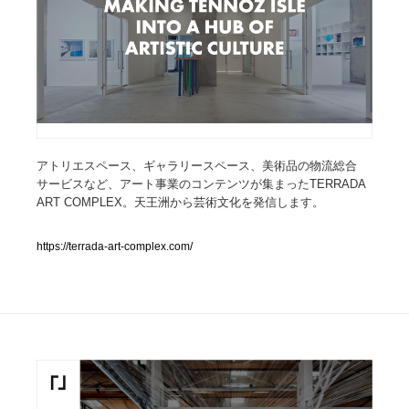
人気ランキング TOP100
業界別 登録Webサイト一覧
Web制作会社・プロダクション・デジタル
579
Web制作会社・プロダクション・デジタル
アトリエスペース、ギャラリースペース、美術品の物流総合
フォトグラファー・カメラマン・写真
257
サービスなど、アート事業のコンテンツが集まったTERRADA
ART COMPLEX。天王洲から芸術文化を発信します。
フォトグラファー・カメラマン・写真
広告・マーケティング・PR・企画・プロデュース
182
https://terrada-art-complex.com/
広告・マーケティング・PR・企画・プロデュース
ブランディング・コンサルティング
151
ブランディング・コンサルティング
グラフィックデザイン・デザイン事務所
485
グラフィックデザイン・デザイン事務所
印刷・製本・包装・グッズ
43
印刷・製本・包装・グッズ
イラストレーター
160