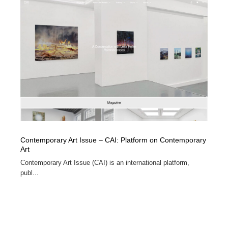
求人・採用・転職・就職・人材紹介
健康・医療・福祉・病院・歯医者・製薬・薬品
200
健康・医療・福祉・病院・歯医者・製薬・薬品
金融・銀行・投資・保険・M&A・商社
78
金融・銀行・投資・保険・M&A・商社
起業・事業支援・ボランティア・NPO
8
起業・事業支援・ボランティア・NPO
教育・スクール・保育・幼稚園・小中高・大学・専門学
173
校
教育・スクール・保育・幼稚園・小中高・大学・専門学
システム開発・IT・決済・アプリ・ソフトウェア
99
校
システム開発・IT・決済・アプリ・ソフトウェア
テクノロジー・AI・人工知能・スマートホーム・オンラ
Contemporary Art Issue – CAI: Platform on Contemporary
74
イン
Art
Contemporary Art Issue (CAI) is an international platform,
テクノロジー・AI・人工知能・スマートホーム・オンラ
日本伝統：着物・織物・舞踊・歌舞伎・茶道・華道・書
publ...
17
イン
道
日本伝統：着物・織物・舞踊・歌舞伎・茶道・華道・書
映画・アニメ・DVD・動画配信・放送・TV・ラジオ
65
道