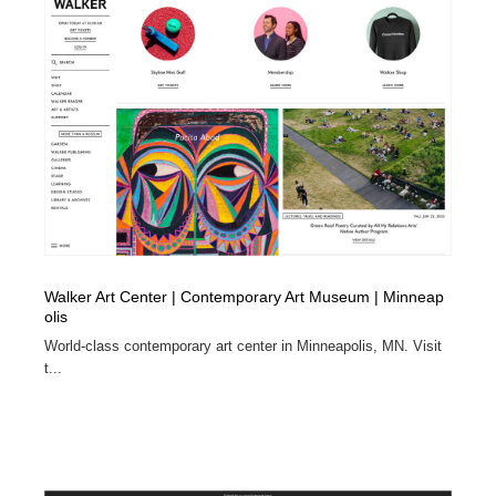
陶芸・窯・ガラス・木工・手工芸
材料：糸・布・紙・プラスチック・石・木材
38
材料：糸・布・紙・プラスチック・石・木材
工業・加工・技術・機械・電気
59
工業・加工・技術・機械・電気
宇宙
9
宇宙
日本の歴史・資料・伝統・将棋・囲碁
4
日本の歴史・資料・伝統・将棋・囲碁
動物園・水族館・公園・テーマパーク・アミューズメン
23
ト
動物園・水族館・公園・テーマパーク・アミューズメン
書籍・本屋・出版・作家・小説家・脚本家
58
Walker Art Center | Contemporary Art Museum | Minneap
ト
olis
World-class contemporary art center in Minneapolis, MN. Visit
書籍・本屋・出版・作家・小説家・脚本家
ヘアサロン・美容院・理髪店・エステ
60
t...
ヘアサロン・美容院・理髪店・エステ
自動車・船・飛行機・交通・自転車
71
自動車・船・飛行機・交通・自転車
ホテル・旅館・温泉・銭湯・サウナ
149