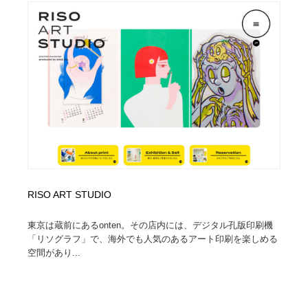
映画・アニメ・DVD・動画配信・放送・TV・ラジオ
音楽・アーティスト・楽器・舞台・演劇・ミュージカ
152
ル・ダンス
音楽・アーティスト・楽器・舞台・演劇・ミュージカ
芸能人・俳優・女優・タレント・モデル・芸能事務所
42
ル・ダンス
芸能人・俳優・女優・タレント・モデル・芸能事務所
キャンペーン・イベント・ワークショップ・コンペティ
77
ション
キャンペーン・イベント・ワークショップ・コンペティ
マッチングサービス
22
ション
マッチングサービス
アート・芸術・美術館・美術展・博物館・ギャラリー
383
RISO ART STUDIO
アート・芸術・美術館・美術展・博物館・ギャラリー
鉛筆画・木炭画・デッサン・クロッキー
15
東京は蔵前にあるonten。その店内には、デジタル孔版印刷機
鉛筆画・木炭画・デッサン・クロッキー
グラフィティ・Graffiti・ストリートアート
4
「リソグラフ」で、海外でも人気のあるアート印刷を楽しめる
空間があり...
グラフィティ・Graffiti・ストリートアート
GWD スタッフお気に入り
201
GWD スタッフお気に入り
Drawing Software / お絵かきソフト・アプリ・ブラシ
11