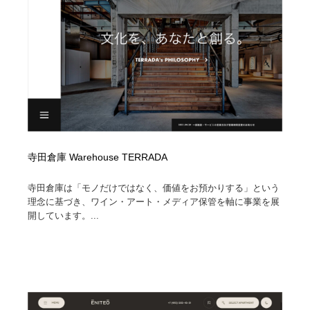
イラストレーター
コンテンツ・メディア制作会社
9
コンテンツ・メディア制作会社
フォント・フリーフォント / 書体
238
フォント・フリーフォント / 書体
レタリング・カリグラフィ・サイン・看板
31
レタリング・カリグラフィ・サイン・看板
編集・ライティング・コピーライター
19
編集・ライティング・コピーライター
スタイリスト・ヘア＆メークアップ・プロップ・セット
寺田倉庫 Warehouse TERRADA
18
デザイン
寺田倉庫は「モノだけではなく、価値をお預かりする」という
スタイリスト・ヘア＆メークアップ・プロップ・セット
映像・クリエイター・プロダクション
164
理念に基づき、ワイン・アート・メディア保管を軸に事業を展
デザイン
開しています。...
映像・クリエイター・プロダクション
撮影スタジオ・撮影用小物・背景ボード・リース・レン
20
タル
撮影スタジオ・撮影用小物・背景ボード・リース・レン
コーダー・エンジニア・デベロッパー
136
タル