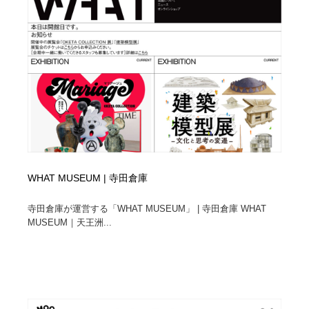
縫製・革製品・靴・鞄
55
縫製・革製品・靴・鞄
時計・腕時計
28
時計・腕時計
カメラ・レンズ
18
カメラ・レンズ
ジュエリー・装飾品
54
ジュエリー・装飾品
おもちゃ・ホビー・ゲーム
35
おもちゃ・ホビー・ゲーム
アニメーション・キャラクターデザイン
23
WHAT MUSEUM | 寺田倉庫
アニメーション・キャラクターデザイン
建築・空間・工務店・内装・店舗・環境デザイン
276
寺田倉庫が運営する「WHAT MUSEUM」 | 寺田倉庫 WHAT
MUSEUM｜天王洲...
建築・空間・工務店・内装・店舗・環境デザイン
建設・住宅・不動産・倉庫
197
建設・住宅・不動産・倉庫
オフィス・シェアオフィス・コワーキング・シェアス
46
ペース