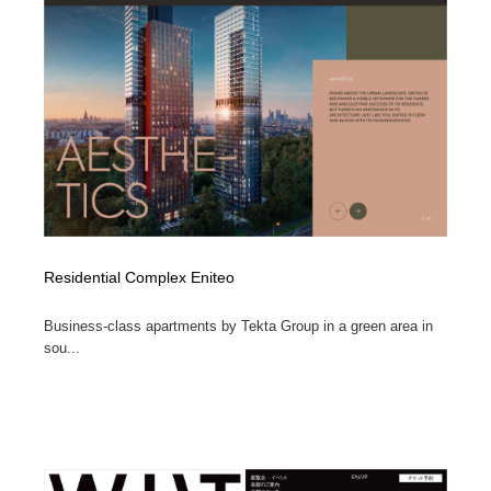
コーダー・エンジニア・デベロッパー
Javascript・WordPress・CSS・SEO・コーディング
97
Javascript・WordPress・CSS・SEO・コーディング
レンタルサーバー・クラウドサービス・ドメイン
10
レンタルサーバー・クラウドサービス・ドメイン
ネット通販・EC・オークション・フリマ
15
ネット通販・EC・オークション・フリマ
フリー素材・写真・モックアップ
41
フリー素材・写真・モックアップ
3D・CG・モーションデザイン
20
3D・CG・モーションデザイン
眼鏡・コンタクトレンズ・サングラス
30
Residential Complex Eniteo
Business-class apartments by Tekta Group in a green area in
眼鏡・コンタクトレンズ・サングラス
プロダクト・インテリア
139
sou...
プロダクト・インテリア
ライフスタイル・家具・生活雑貨・家電
320
ライフスタイル・家具・生活雑貨・家電
ネオンサイン・ネオン菅・オリジナル
7
ネオンサイン・ネオン菅・オリジナル