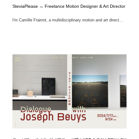
SteviaPlease → Freelance Motion Designer & Art Director
I'm Camille Frairrot, a multidisciplinary motion and art direct...