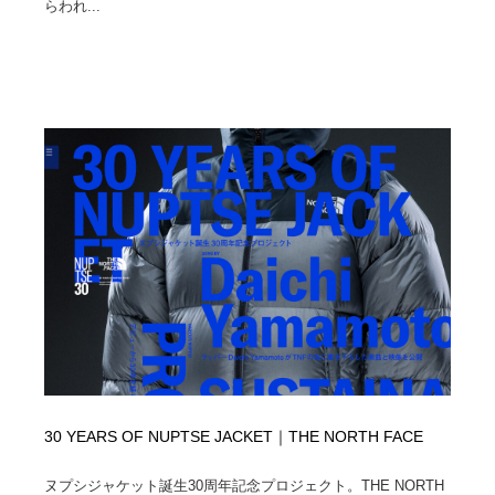
らわれ...
映画・アニメ・DVD・動画配信・放送・TV・ラジオ
音楽・アーティスト・楽器・舞台・演劇・ミュージカ
152
ル・ダンス
音楽・アーティスト・楽器・舞台・演劇・ミュージカ
芸能人・俳優・女優・タレント・モデル・芸能事務所
42
ル・ダンス
芸能人・俳優・女優・タレント・モデル・芸能事務所
キャンペーン・イベント・ワークショップ・コンペティ
77
ション
キャンペーン・イベント・ワークショップ・コンペティ
マッチングサービス
22
ション
マッチングサービス
アート・芸術・美術館・美術展・博物館・ギャラリー
383
アート・芸術・美術館・美術展・博物館・ギャラリー
鉛筆画・木炭画・デッサン・クロッキー
15
鉛筆画・木炭画・デッサン・クロッキー
グラフィティ・Graffiti・ストリートアート
4
グラフィティ・Graffiti・ストリートアート
GWD スタッフお気に入り
201
30 YEARS OF NUPTSE JACKET｜THE NORTH FACE
GWD スタッフお気に入り
Drawing Software / お絵かきソフト・アプリ・ブラシ
11
ヌプシジャケット誕生30周年記念プロジェクト。THE NORTH