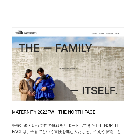
求人・採用・転職・就職・人材紹介
健康・医療・福祉・病院・歯医者・製薬・薬品
200
健康・医療・福祉・病院・歯医者・製薬・薬品
金融・銀行・投資・保険・M&A・商社
78
金融・銀行・投資・保険・M&A・商社
起業・事業支援・ボランティア・NPO
8
起業・事業支援・ボランティア・NPO
教育・スクール・保育・幼稚園・小中高・大学・専門学
173
校
教育・スクール・保育・幼稚園・小中高・大学・専門学
システム開発・IT・決済・アプリ・ソフトウェア
99
校
システム開発・IT・決済・アプリ・ソフトウェア
テクノロジー・AI・人工知能・スマートホーム・オンラ
74
イン
テクノロジー・AI・人工知能・スマートホーム・オンラ
日本伝統：着物・織物・舞踊・歌舞伎・茶道・華道・書
17
イン
道
MATERNITY 2022FW｜THE NORTH FACE
日本伝統：着物・織物・舞踊・歌舞伎・茶道・華道・書
映画・アニメ・DVD・動画配信・放送・TV・ラジオ
65
妊娠出産という女性の挑戦をサポートしてきたTHE NORTH
道
FACEは、子育てという冒険を進む人たちを、性別や役割にと