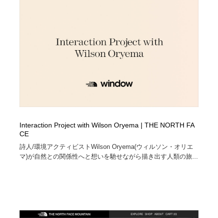
コーダー・エンジニア・デベロッパー
Javascript・WordPress・CSS・SEO・コーディング
97
Javascript・WordPress・CSS・SEO・コーディング
レンタルサーバー・クラウドサービス・ドメイン
10
レンタルサーバー・クラウドサービス・ドメイン
ネット通販・EC・オークション・フリマ
15
ネット通販・EC・オークション・フリマ
フリー素材・写真・モックアップ
41
フリー素材・写真・モックアップ
3D・CG・モーションデザイン
21
3D・CG・モーションデザイン
眼鏡・コンタクトレンズ・サングラス
30
Interaction Project with Wilson Oryema | THE NORTH FA
CE
眼鏡・コンタクトレンズ・サングラス
プロダクト・インテリア
139
詩人/環境アクティビストWilson Oryema(ウィルソン・オリエ
マ)が自然との関係性へと想いを馳せながら描き出す人類の旅...
プロダクト・インテリア
ライフスタイル・家具・生活雑貨・家電
321
ライフスタイル・家具・生活雑貨・家電
ネオンサイン・ネオン菅・オリジナル
7
ネオンサイン・ネオン菅・オリジナル