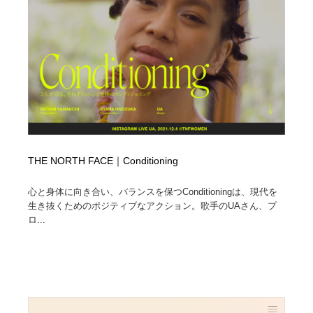
イラストレーター
コンテンツ・メディア制作会社
9
コンテンツ・メディア制作会社
フォント・フリーフォント / 書体
238
フォント・フリーフォント / 書体
レタリング・カリグラフィ・サイン・看板
31
レタリング・カリグラフィ・サイン・看板
編集・ライティング・コピーライター
19
編集・ライティング・コピーライター
スタイリスト・ヘア＆メークアップ・プロップ・セット
THE NORTH FACE｜Conditioning
18
デザイン
心と身体に向き合い、バランスを保つConditioningは、現代を
スタイリスト・ヘア＆メークアップ・プロップ・セット
映像・クリエイター・プロダクション
164
生き抜くためのポジティブなアクション。歌手のUAさん、プ
デザイン
ロ...
映像・クリエイター・プロダクション
撮影スタジオ・撮影用小物・背景ボード・リース・レン
20
タル
撮影スタジオ・撮影用小物・背景ボード・リース・レン
コーダー・エンジニア・デベロッパー
136
タル