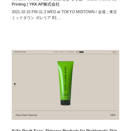
Printing | YKK AP株式会社
2021.10.15 FRI-11.3 WED at TOKYO MIDTOWN / 会場：東京
ミッドタウン ガレリア B1 ...
Sofie Pavitt Face: Skincare Products for Problematic Skin