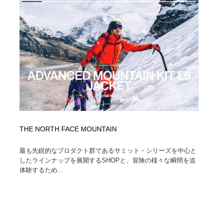
縫製・革製品・靴・鞄
55
縫製・革製品・靴・鞄
時計・腕時計
28
時計・腕時計
カメラ・レンズ
18
カメラ・レンズ
ジュエリー・装飾品
54
ジュエリー・装飾品
おもちゃ・ホビー・ゲーム
35
おもちゃ・ホビー・ゲーム
アニメーション・キャラクターデザイン
23
THE NORTH FACE MOUNTAIN
アニメーション・キャラクターデザイン
建築・空間・工務店・内装・店舗・環境デザイン
276
最も先鋭的なプロダクト群であるサミット・シリーズを中心と
したラインナップを展開するSHOPと、冒険の様々な瞬間を追
建築・空間・工務店・内装・店舗・環境デザイン
建設・住宅・不動産・倉庫
197
体験するため...
建設・住宅・不動産・倉庫
オフィス・シェアオフィス・コワーキング・シェアス
46
ペース