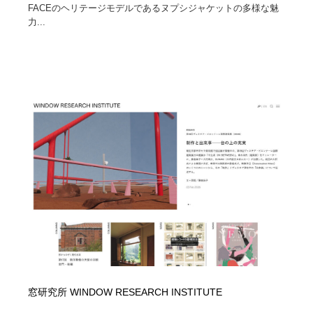
FACEのヘリテージモデルであるヌプシジャケットの多様な魅
力...
Drawing Software / お絵かきソフト・アプリ・ブラシ
ニュース・マガジン・メディア・SNS・YouTube
346
ニュース・マガジン・メディア・SNS・YouTube
窓研究所 WINDOW RESEARCH INSTITUTE