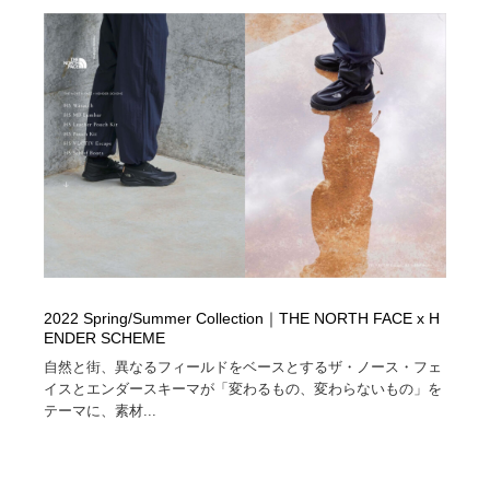
オフィス・シェアオフィス・コワーキング・シェアス
商業施設・商業ビル
33
ペース
商業施設・商業ビル
携帯電話・通信・サービス
15
携帯電話・通信・サービス
ファッション・洋服
511
ファッション・洋服
コスメ・化粧品・石鹸・シャンプー・ヘアケア・香水
220
コスメ・化粧品・石鹸・シャンプー・ヘアケア・香水
農業・林業・漁業・畜産・鉱業・燃料
54
農業・林業・漁業・畜産・鉱業・燃料
食品・飲料・酒・菓子
444
2022 Spring/Summer Collection｜THE NORTH FACE x H
食品・飲料・酒・菓子
飲食・レストラン・カフェ
182
ENDER SCHEME
自然と街、異なるフィールドをベースとするザ・ノース・フェ
飲食・レストラン・カフェ
植物・花・ガーデニング・造園
42
イスとエンダースキーマが「変わるもの、変わらないもの」を
テーマに、素材...
植物・花・ガーデニング・造園
陶芸・窯・ガラス・木工・手工芸
34