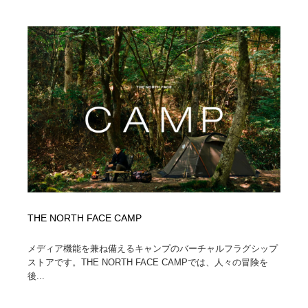
陶芸・窯・ガラス・木工・手工芸
材料：糸・布・紙・プラスチック・石・木材
38
材料：糸・布・紙・プラスチック・石・木材
工業・加工・技術・機械・電気
59
工業・加工・技術・機械・電気
宇宙
9
宇宙
日本の歴史・資料・伝統・将棋・囲碁
4
日本の歴史・資料・伝統・将棋・囲碁
動物園・水族館・公園・テーマパーク・アミューズメン
23
ト
動物園・水族館・公園・テーマパーク・アミューズメン
書籍・本屋・出版・作家・小説家・脚本家
58
ト
書籍・本屋・出版・作家・小説家・脚本家
ヘアサロン・美容院・理髪店・エステ
60
THE NORTH FACE CAMP
メディア機能を兼ね備えるキャンプのバーチャルフラグシップ
ヘアサロン・美容院・理髪店・エステ
自動車・船・飛行機・交通・自転車
71
ストアです。THE NORTH FACE CAMPでは、人々の冒険を
後...
自動車・船・飛行機・交通・自転車
ホテル・旅館・温泉・銭湯・サウナ
149