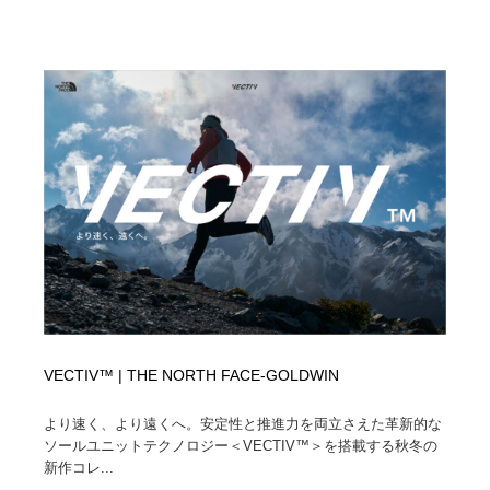
ホテル・旅館・温泉・銭湯・サウナ
旅行・観光・電車・航空会社
55
旅行・観光・電車・航空会社
アウトドア・キャンプ・登山
40
アウトドア・キャンプ・登山
スポーツ・スポーツ用品・トレーニング・ダイエット
71
スポーツ・スポーツ用品・トレーニング・ダイエット
ペット・トリミング
20
ペット・トリミング
ウェディング・結婚
38
ウェディング・結婚
育児・ベイビー・玩具・絵本
27
育児・ベイビー・玩具・絵本
宗教・神社仏閣・禅・寺・神社
33
VECTIV™ | THE NORTH FACE-GOLDWIN
宗教・神社仏閣・禅・寺・神社
法律・監査・税理士・弁護士・司法書士・行政
29
より速く、より遠くへ。安定性と推進力を両立さえた革新的な
法律・監査・税理士・弁護士・司法書士・行政
ソールユニットテクノロジー＜VECTIV™️＞を搭載する秋冬の
求人・採用・転職・就職・人材紹介
379
新作コレ...