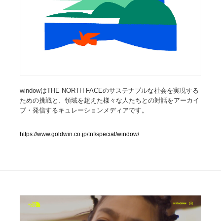
人気ランキング TOP100
業界別 登録Webサイト一覧
Web制作会社・プロダクション・デジタル
579
Web制作会社・プロダクション・デジタル
フォトグラファー・カメラマン・写真
257
windowはTHE NORTH FACEのサステナブルな社会を実現する
ための挑戦と、領域を超えた様々な人たちとの対話をアーカイ
ブ・発信するキュレーションメディアです。
フォトグラファー・カメラマン・写真
広告・マーケティング・PR・企画・プロデュース
182
https://www.goldwin.co.jp/tnf/special/window/
広告・マーケティング・PR・企画・プロデュース
ブランディング・コンサルティング
151
ブランディング・コンサルティング
グラフィックデザイン・デザイン事務所
485
グラフィックデザイン・デザイン事務所
印刷・製本・包装・グッズ
43
印刷・製本・包装・グッズ
イラストレーター
160