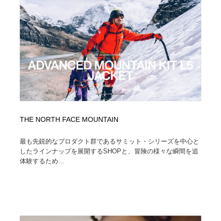
縫製・革製品・靴・鞄
55
縫製・革製品・靴・鞄
時計・腕時計
28
時計・腕時計
カメラ・レンズ
18
カメラ・レンズ
ジュエリー・装飾品
54
ジュエリー・装飾品
おもちゃ・ホビー・ゲーム
35
THE NORTH FACE MOUNTAIN
おもちゃ・ホビー・ゲーム
アニメーション・キャラクターデザイン
23
最も先鋭的なプロダクト群であるサミット・シリーズを中心と
アニメーション・キャラクターデザイン
建築・空間・工務店・内装・店舗・環境デザイン
276
したラインナップを展開するSHOPと、冒険の様々な瞬間を追
体験するため...
建築・空間・工務店・内装・店舗・環境デザイン
建設・住宅・不動産・倉庫
197
建設・住宅・不動産・倉庫
オフィス・シェアオフィス・コワーキング・シェアス
46
ペース