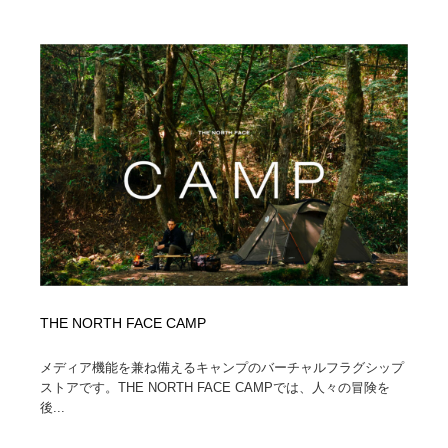
ホテル・旅館・温泉・銭湯・サウナ
旅行・観光・電車・航空会社
55
旅行・観光・電車・航空会社
アウトドア・キャンプ・登山
40
アウトドア・キャンプ・登山
スポーツ・スポーツ用品・トレーニング・ダイエット
71
スポーツ・スポーツ用品・トレーニング・ダイエット
ペット・トリミング
20
ペット・トリミング
ウェディング・結婚
38
ウェディング・結婚
育児・ベイビー・玩具・絵本
27
育児・ベイビー・玩具・絵本
宗教・神社仏閣・禅・寺・神社
33
THE NORTH FACE CAMP
宗教・神社仏閣・禅・寺・神社
法律・監査・税理士・弁護士・司法書士・行政
29
メディア機能を兼ね備えるキャンプのバーチャルフラグシップ
ストアです。THE NORTH FACE CAMPでは、人々の冒険を
法律・監査・税理士・弁護士・司法書士・行政
後...
求人・採用・転職・就職・人材紹介
379