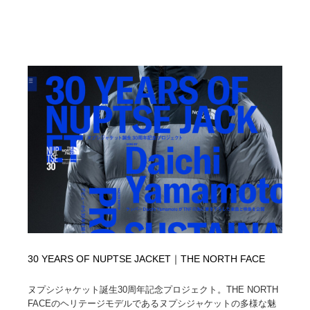
映画・アニメ・DVD・動画配信・放送・TV・ラジオ
音楽・アーティスト・楽器・舞台・演劇・ミュージカ
152
ル・ダンス
音楽・アーティスト・楽器・舞台・演劇・ミュージカ
芸能人・俳優・女優・タレント・モデル・芸能事務所
42
ル・ダンス
芸能人・俳優・女優・タレント・モデル・芸能事務所
キャンペーン・イベント・ワークショップ・コンペティ
77
ション
キャンペーン・イベント・ワークショップ・コンペティ
マッチングサービス
22
ション
マッチングサービス
アート・芸術・美術館・美術展・博物館・ギャラリー
383
アート・芸術・美術館・美術展・博物館・ギャラリー
鉛筆画・木炭画・デッサン・クロッキー
15
鉛筆画・木炭画・デッサン・クロッキー
グラフィティ・Graffiti・ストリートアート
4
30 YEARS OF NUPTSE JACKET｜THE NORTH FACE
グラフィティ・Graffiti・ストリートアート
GWD スタッフお気に入り
201
ヌプシジャケット誕生30周年記念プロジェクト。THE NORTH
GWD スタッフお気に入り
Drawing Software / お絵かきソフト・アプリ・ブラシ
11
FACEのヘリテージモデルであるヌプシジャケットの多様な魅