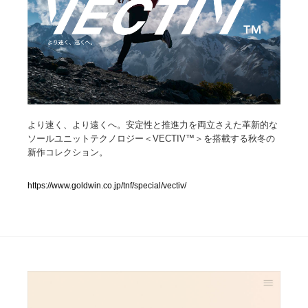
人気ランキング TOP100
業界別 登録Webサイト一覧
Web制作会社・プロダクション・デジタル
579
Web制作会社・プロダクション・デジタル
より速く、より遠くへ。安定性と推進力を両立さえた革新的な
フォトグラファー・カメラマン・写真
257
ソールユニットテクノロジー＜VECTIV™️＞を搭載する秋冬の
新作コレクション。
フォトグラファー・カメラマン・写真
広告・マーケティング・PR・企画・プロデュース
182
https://www.goldwin.co.jp/tnf/special/vectiv/
広告・マーケティング・PR・企画・プロデュース
ブランディング・コンサルティング
151
ブランディング・コンサルティング
グラフィックデザイン・デザイン事務所
485
グラフィックデザイン・デザイン事務所
印刷・製本・包装・グッズ
43
印刷・製本・包装・グッズ
イラストレーター
160