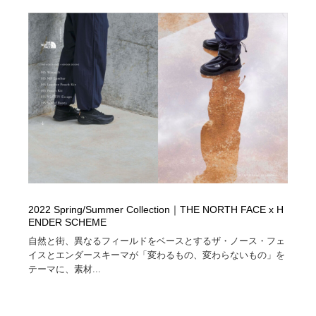
陶芸・窯・ガラス・木工・手工芸
材料：糸・布・紙・プラスチック・石・木材
38
材料：糸・布・紙・プラスチック・石・木材
工業・加工・技術・機械・電気
59
工業・加工・技術・機械・電気
宇宙
9
宇宙
日本の歴史・資料・伝統・将棋・囲碁
4
日本の歴史・資料・伝統・将棋・囲碁
動物園・水族館・公園・テーマパーク・アミューズメン
23
ト
動物園・水族館・公園・テーマパーク・アミューズメン
書籍・本屋・出版・作家・小説家・脚本家
58
ト
2022 Spring/Summer Collection｜THE NORTH FACE x H
ENDER SCHEME
書籍・本屋・出版・作家・小説家・脚本家
ヘアサロン・美容院・理髪店・エステ
60
自然と街、異なるフィールドをベースとするザ・ノース・フェ
イスとエンダースキーマが「変わるもの、変わらないもの」を
ヘアサロン・美容院・理髪店・エステ
自動車・船・飛行機・交通・自転車
71
テーマに、素材...
自動車・船・飛行機・交通・自転車
ホテル・旅館・温泉・銭湯・サウナ
149