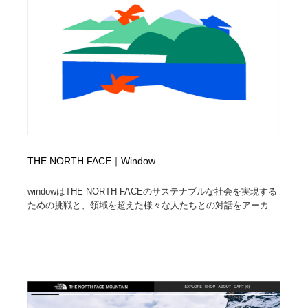
コーダー・エンジニア・デベロッパー
Javascript・WordPress・CSS・SEO・コーディング
97
Javascript・WordPress・CSS・SEO・コーディング
レンタルサーバー・クラウドサービス・ドメイン
10
レンタルサーバー・クラウドサービス・ドメイン
ネット通販・EC・オークション・フリマ
15
ネット通販・EC・オークション・フリマ
フリー素材・写真・モックアップ
41
フリー素材・写真・モックアップ
3D・CG・モーションデザイン
21
THE NORTH FACE｜Window
3D・CG・モーションデザイン
眼鏡・コンタクトレンズ・サングラス
30
windowはTHE NORTH FACEのサステナブルな社会を実現する
ための挑戦と、領域を超えた様々な人たちとの対話をアーカ...
眼鏡・コンタクトレンズ・サングラス
プロダクト・インテリア
139
プロダクト・インテリア
ライフスタイル・家具・生活雑貨・家電
321
ライフスタイル・家具・生活雑貨・家電
ネオンサイン・ネオン菅・オリジナル
7
ネオンサイン・ネオン菅・オリジナル