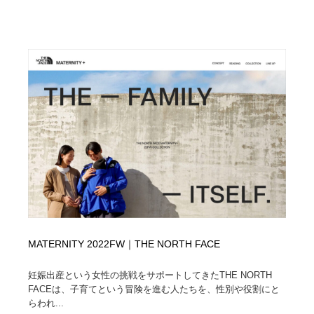
求人・採用・転職・就職・人材紹介
健康・医療・福祉・病院・歯医者・製薬・薬品
200
健康・医療・福祉・病院・歯医者・製薬・薬品
金融・銀行・投資・保険・M&A・商社
78
金融・銀行・投資・保険・M&A・商社
起業・事業支援・ボランティア・NPO
8
起業・事業支援・ボランティア・NPO
教育・スクール・保育・幼稚園・小中高・大学・専門学
173
校
教育・スクール・保育・幼稚園・小中高・大学・専門学
システム開発・IT・決済・アプリ・ソフトウェア
99
校
システム開発・IT・決済・アプリ・ソフトウェア
テクノロジー・AI・人工知能・スマートホーム・オンラ
74
イン
テクノロジー・AI・人工知能・スマートホーム・オンラ
日本伝統：着物・織物・舞踊・歌舞伎・茶道・華道・書
17
MATERNITY 2022FW｜THE NORTH FACE
イン
道
妊娠出産という女性の挑戦をサポートしてきたTHE NORTH
日本伝統：着物・織物・舞踊・歌舞伎・茶道・華道・書
映画・アニメ・DVD・動画配信・放送・TV・ラジオ
65
FACEは、子育てという冒険を進む人たちを、性別や役割にと
道
らわれ...