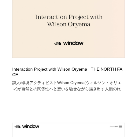
イラストレーター
コンテンツ・メディア制作会社
9
コンテンツ・メディア制作会社
フォント・フリーフォント / 書体
238
フォント・フリーフォント / 書体
レタリング・カリグラフィ・サイン・看板
31
レタリング・カリグラフィ・サイン・看板
編集・ライティング・コピーライター
19
編集・ライティング・コピーライター
スタイリスト・ヘア＆メークアップ・プロップ・セット
Interaction Project with Wilson Oryema | THE NORTH FA
18
デザイン
CE
詩人/環境アクティビストWilson Oryema(ウィルソン・オリエ
スタイリスト・ヘア＆メークアップ・プロップ・セット
マ)が自然との関係性へと想いを馳せながら描き出す人類の旅...
映像・クリエイター・プロダクション
164
デザイン
映像・クリエイター・プロダクション
撮影スタジオ・撮影用小物・背景ボード・リース・レン
20
タル
撮影スタジオ・撮影用小物・背景ボード・リース・レン
コーダー・エンジニア・デベロッパー
136
タル