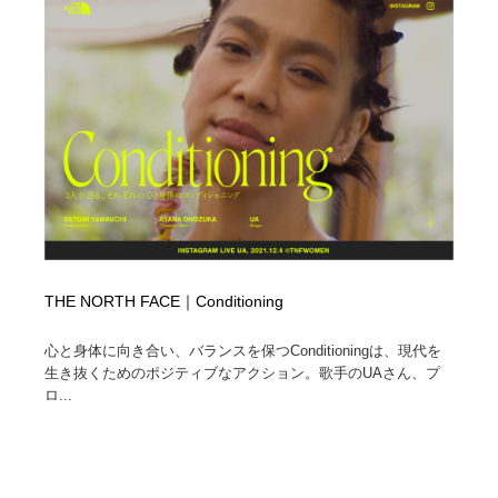
オフィス・シェアオフィス・コワーキング・シェアス
商業施設・商業ビル
33
ペース
商業施設・商業ビル
携帯電話・通信・サービス
15
携帯電話・通信・サービス
ファッション・洋服
511
ファッション・洋服
コスメ・化粧品・石鹸・シャンプー・ヘアケア・香水
220
コスメ・化粧品・石鹸・シャンプー・ヘアケア・香水
農業・林業・漁業・畜産・鉱業・燃料
54
農業・林業・漁業・畜産・鉱業・燃料
食品・飲料・酒・菓子
444
THE NORTH FACE｜Conditioning
食品・飲料・酒・菓子
飲食・レストラン・カフェ
182
心と身体に向き合い、バランスを保つConditioningは、現代を
生き抜くためのポジティブなアクション。歌手のUAさん、プ
飲食・レストラン・カフェ
植物・花・ガーデニング・造園
42
ロ...
植物・花・ガーデニング・造園
陶芸・窯・ガラス・木工・手工芸
34