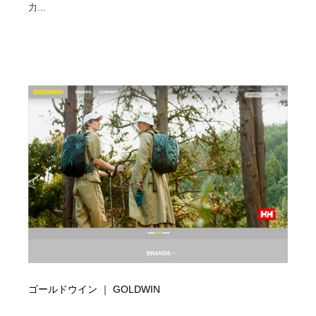
力...
Drawing Software / お絵かきソフト・アプリ・ブラシ
ニュース・マガジン・メディア・SNS・YouTube
346
ニュース・マガジン・メディア・SNS・YouTube
ゴールドウイン ｜ GOLDWIN