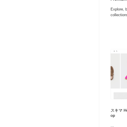
アート・芸術・美術館・美術展・博物館・ギャラリー
GWD スタッフお気に入り
201
Explore, 
collection
GWD スタッフお気に入り
スキマ Hend
op
...