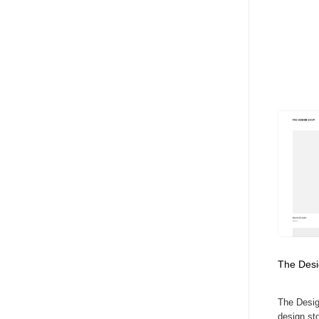
The Des
The Desig
design sto