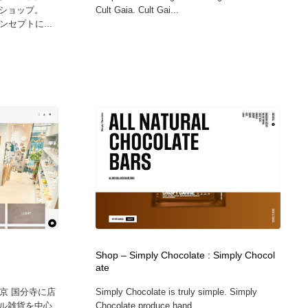
ショップ。
Cult Gaia. Cult Gai...
セプトに...
Shop – Simply Chocolate : Simply Chocol
ate
東京 国分寺に店
Simply Chocolate is truly simple. Simply
ル雑貨を中心
Chocolate produce hand...