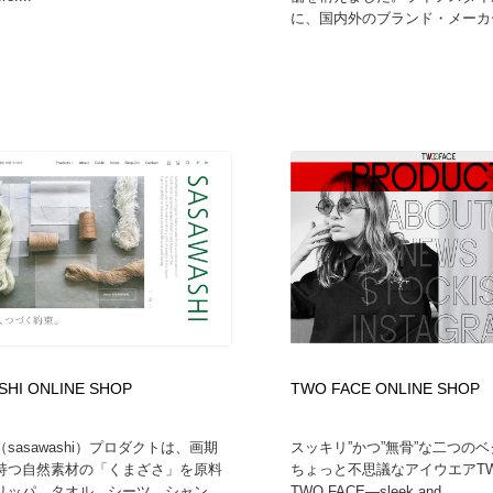
に、国内外のブランド・メーカー
SHI ONLINE SHOP
TWO FACE ONLINE SHOP
sasawashi）プロダクトは、画期
スッキリ”かつ”無骨”な二つの
持つ自然素材の「くまざさ」を原料
ちょっと不思議なアイウエアTWO
リッパ、タオル、シーツ、シャン...
TWO FACE—sleek and ...