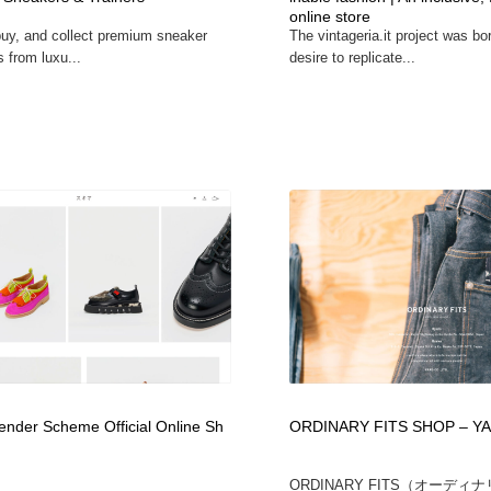
online store
鉛筆画・木炭画・デッサン・クロッキー
Drawing Software / お絵かきソフト・アプリ・ブラシ
11
buy, and collect premium sneaker
The vintageria.it project was bo
s from luxu...
desire to replicate...
Drawing Software / お絵かきソフト・アプリ・ブラシ
er Scheme Official Online Sh
ORDINARY FITS SHOP – YA
ORDINARY FITS（オーディ