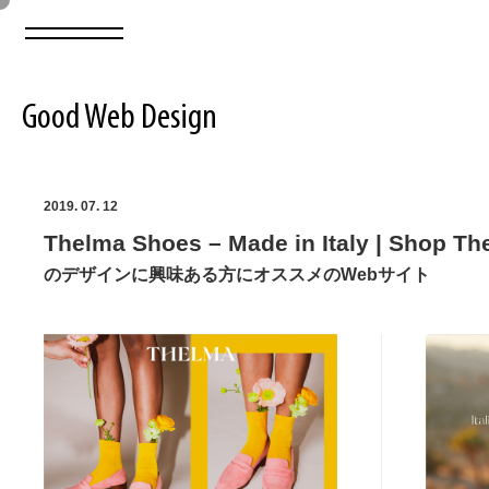
Good Web Design
2026年08月07日の登録サイト数は8549件です
2019. 07. 12
Thelma Shoes – Made in Italy | Shop Th
登録Webサイト全一覧
8549
のデザインに興味ある方にオススメのWebサイト
登録Webサイト全一覧!
ABOUT
ABOUT
業界別 登録Webサイト一覧
Web制作会社・プロダクション・デジタル
579