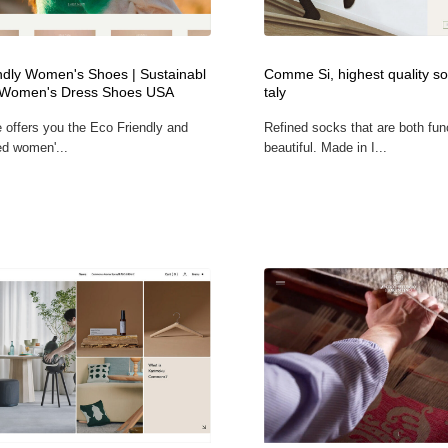
フォトグラファー・カメラマン・写真
グラフィックデザイン・デザイン事務所
485
ndly Women's Shoes | Sustainabl
Comme Si, highest quality so
 Women's Dress Shoes USA
taly
グラフィックデザイン・デザイン事務所
コンテンツ・メディア制作会社
9
offers you the Eco Friendly and
Refined socks that are both fun
ed women'...
beautiful. Made in I...
コンテンツ・メディア制作会社
編集・ライティング・コピーライター
19
編集・ライティング・コピーライター
撮影スタジオ・撮影用小物・背景ボード・リース・レンタル
20
撮影スタジオ・撮影用小物・背景ボード・リース・レンタル
レンタルサーバー・クラウドサービス・ドメイン
10
レンタルサーバー・クラウドサービス・ドメイン
3D・CG・モーションデザイン
20
3D・CG・モーションデザイン
ライフスタイル・家具・生活雑貨・家電
320
ライフスタイル・家具・生活雑貨・家電
時計・腕時計
28