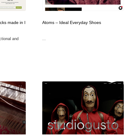
広告・マーケティング・PR・企画・プロデュース
印刷・製本・包装・グッズ
43
cks made in I
Atoms – Ideal Everyday Shoes
印刷・製本・包装・グッズ
フォント・フリーフォント / 書体
238
ctional and
...
フォント・フリーフォント / 書体
スタイリスト・ヘア＆メークアップ・プロップ・セットデザ
18
イン
スタイリスト・ヘア＆メークアップ・プロップ・セットデザ
コーダー・エンジニア・デベロッパー
136
イン
コーダー・エンジニア・デベロッパー
ネット通販・EC・オークション・フリマ
15
ネット通販・EC・オークション・フリマ
眼鏡・コンタクトレンズ・サングラス
30
眼鏡・コンタクトレンズ・サングラス
ネオンサイン・ネオン菅・オリジナル
7
ネオンサイン・ネオン菅・オリジナル
カメラ・レンズ
18