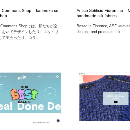
時計・腕時計
おもちゃ・ホビー・ゲーム
35
u Commons Shop – karimoku co
Antico Setificio Fiorentino – 
hop
handmade silk fabrics
ku Commons Shopでは、私たちが空
Based in Florence, ASF weave
おもちゃ・ホビー・ゲーム
建設・住宅・不動産・倉庫
197
においてデザインしたり、スタイリ
designs and produces silk ...
て出会ったり、コラ...
建設・住宅・不動産・倉庫
携帯電話・通信・サービス
15
携帯電話・通信・サービス
農業・林業・漁業・畜産・鉱業・燃料
54
農業・林業・漁業・畜産・鉱業・燃料
植物・花・ガーデニング・造園
42
植物・花・ガーデニング・造園
工業・加工・技術・機械・電気
59
工業・加工・技術・機械・電気
動物園・水族館・公園・テーマパーク・アミューズメント
23
動物園・水族館・公園・テーマパーク・アミューズメント
自動車・船・飛行機・交通・自転車
71