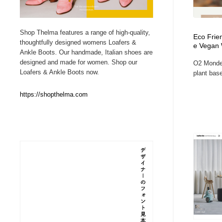
Web制作会社・プロダクション・デジタル
ブランディング・コンサルティング
151
Shop Thelma features a range of high-quality,
Eco Frie
thoughtfully designed womens Loafers &
e Vegan
ブランディング・コンサルティング
イラストレーター
160
Ankle Boots. Our handmade, Italian shoes are
designed and made for women. Shop our
O2 Monde 
Loafers & Ankle Boots now.
plant bas
イラストレーター
レタリング・カリグラフィ・サイン・看板
31
https://shopthelma.com
レタリング・カリグラフィ・サイン・看板
映像・クリエイター・プロダクション
164
映像・クリエイター・プロダクション
Javascript・WordPress・CSS・SEO・コーディング
97
Javascript・WordPress・CSS・SEO・コーディング
フリー素材・写真・モックアップ
41
フリー素材・写真・モックアップ
プロダクト・インテリア
139
プロダクト・インテリア
縫製・革製品・靴・鞄
55