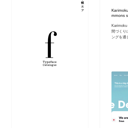
縫製・革製品・靴・鞄
ジュエリー・装飾品
54
Karimok
mmons s
Karimo
ジュエリー・装飾品
建築・空間・工務店・内装・店舗・環境デザイン
276
間づくり
ングを通じ
建築・空間・工務店・内装・店舗・環境デザイン
商業施設・商業ビル
33
商業施設・商業ビル
コスメ・化粧品・石鹸・シャンプー・ヘアケア・香水
220
コスメ・化粧品・石鹸・シャンプー・ヘアケア・香水
飲食・レストラン・カフェ
181
飲食・レストラン・カフェ
材料：糸・布・紙・プラスチック・石・木材
38
材料：糸・布・紙・プラスチック・石・木材
日本の歴史・資料・伝統・将棋・囲碁
4
日本の歴史・資料・伝統・将棋・囲碁
ヘアサロン・美容院・理髪店・エステ
60