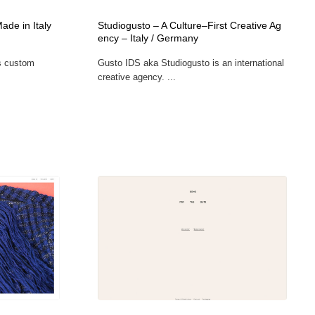
カメラ・レンズ
アニメーション・キャラクターデザイン
23
Made in Italy
Studiogusto – A Culture–First Creative Ag
ency – Italy / Germany
s custom
Gusto IDS aka Studiogusto is an international
アニメーション・キャラクターデザイン
オフィス・シェアオフィス・コワーキング・シェアスペース
46
creative agency. ...
オフィス・シェアオフィス・コワーキング・シェアスペース
ファッション・洋服
511
ファッション・洋服
食品・飲料・酒・菓子
444
食品・飲料・酒・菓子
陶芸・窯・ガラス・木工・手工芸
34
陶芸・窯・ガラス・木工・手工芸
宇宙
9
宇宙
書籍・本屋・出版・作家・小説家・脚本家
58
書籍・本屋・出版・作家・小説家・脚本家
ホテル・旅館・温泉・銭湯・サウナ
149