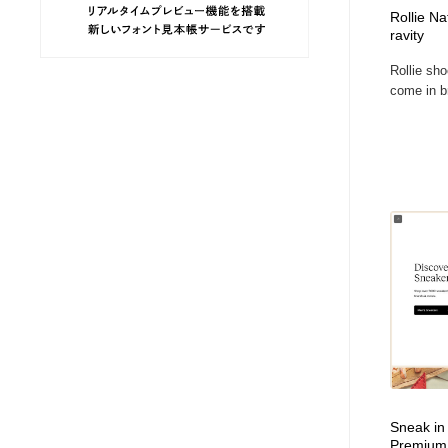
Rollie N
ヘアサロン・美容院・理髪店・エステ
旅行・観光・電車・航空会社
55
ravity
Rollie sho
旅行・観光・電車・航空会社
ペット・トリミング
20
come in br
ペット・トリミング
宗教・神社仏閣・禅・寺・神社
33
宗教・神社仏閣・禅・寺・神社
健康・医療・福祉・病院・歯医者・製薬・薬品
200
健康・医療・福祉・病院・歯医者・製薬・薬品
教育・スクール・保育・幼稚園・小中高・大学・専門学校
173
教育・スクール・保育・幼稚園・小中高・大学・専門学校
日本伝統：着物・織物・舞踊・歌舞伎・茶道・華道・書道
17
日本伝統：着物・織物・舞踊・歌舞伎・茶道・華道・書道
芸能人・俳優・女優・タレント・モデル・芸能事務所
42
芸能人・俳優・女優・タレント・モデル・芸能事務所
アート・芸術・美術館・美術展・博物館・ギャラリー
383
Sneak in
Premium 