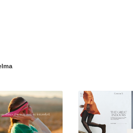
elma
現役Webデザイナーによるコラム
15
現役Webデザイナーによるコラム
人気ランキング TOP100
人気ランキング TOP100
フォトグラファー・カメラマン・写真
257