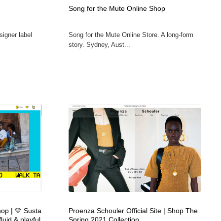
Song for the Mute Online Shop
ホテル・旅館・温泉・銭湯・サウナ
スポーツ・スポーツ用品・トレーニング・ダイエット
71
signer label
Song for the Mute Online Store. A long-form
スポーツ・スポーツ用品・トレーニング・ダイエット
育児・ベイビー・玩具・絵本
27
story. Sydney, Aust...
育児・ベイビー・玩具・絵本
求人・採用・転職・就職・人材紹介
379
求人・採用・転職・就職・人材紹介
起業・事業支援・ボランティア・NPO
8
起業・事業支援・ボランティア・NPO
テクノロジー・AI・人工知能・スマートホーム・オンライン
74
テクノロジー・AI・人工知能・スマートホーム・オンライン
音楽・アーティスト・楽器・舞台・演劇・ミュージカル・ダ
152
ンス
音楽・アーティスト・楽器・舞台・演劇・ミュージカル・ダ
マッチングサービス
22
ンス
マッチングサービス
グラフィティ・Graffiti・ストリートアート
4
hop | 💛 Susta
Proenza Schouler Official Site | Shop The
fluid & playful
Spring 2021 Collection