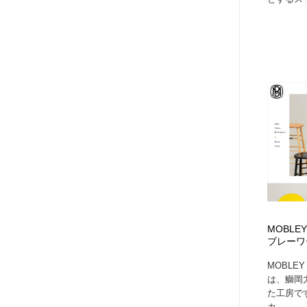
MOBLEY
ブレーワ
MOBLE
は、鰤岡
た工房で
カ...