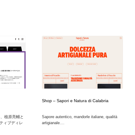
Shop – Sapori e Natura di Calabria
P」は、植原亮輔と
Sapore autentico, mandorle italiane, qualità
ティブディレ
artigianale....