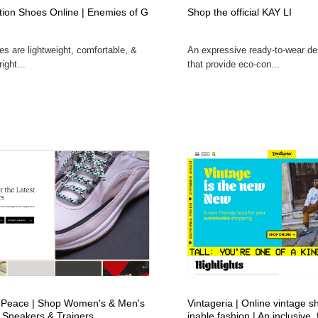
ation Shoes Online | Enemies of G
Shop the official KAY LI
自動車・船・飛行機・交通・自転車
アウトドア・キャンプ・登山
40
es are lightweight, comfortable, &
An expressive ready-to-wear de
アウトドア・キャンプ・登山
ウェディング・結婚
38
ight...
that provide eco-con...
ウェディング・結婚
法律・監査・税理士・弁護士・司法書士・行政
29
法律・監査・税理士・弁護士・司法書士・行政
金融・銀行・投資・保険・M&A・商社
78
金融・銀行・投資・保険・M&A・商社
システム開発・IT・決済・アプリ・ソフトウェア
99
システム開発・IT・決済・アプリ・ソフトウェア
映画・アニメ・DVD・動画配信・放送・TV・ラジオ
65
映画・アニメ・DVD・動画配信・放送・TV・ラジオ
キャンペーン・イベント・ワークショップ・コンペティショ
77
ン
キャンペーン・イベント・ワークショップ・コンペティショ
鉛筆画・木炭画・デッサン・クロッキー
15
ン
 Peace | Shop Women's & Men's
Vintageria | Online vintage s
Sneakers & Trainers
inable fashion | An inclusive, 