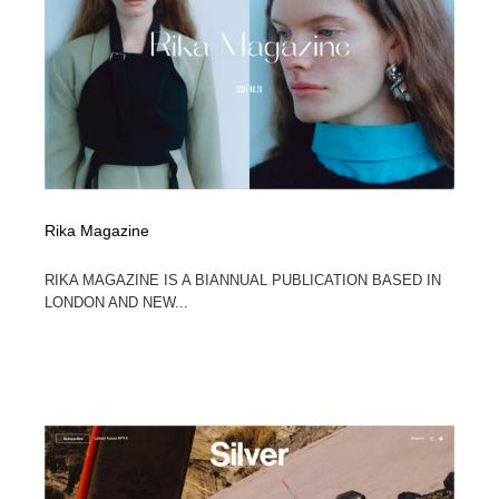
イラストレーター
コンテンツ・メディア制作会社
9
コンテンツ・メディア制作会社
フォント・フリーフォント / 書体
238
フォント・フリーフォント / 書体
レタリング・カリグラフィ・サイン・看板
31
レタリング・カリグラフィ・サイン・看板
編集・ライティング・コピーライター
19
Rika Magazine
編集・ライティング・コピーライター
スタイリスト・ヘア＆メークアップ・プロップ・セット
18
デザイン
RIKA MAGAZINE IS A BIANNUAL PUBLICATION BASED IN
LONDON AND NEW...
スタイリスト・ヘア＆メークアップ・プロップ・セット
映像・クリエイター・プロダクション
164
デザイン
映像・クリエイター・プロダクション
撮影スタジオ・撮影用小物・背景ボード・リース・レン
20
タル
撮影スタジオ・撮影用小物・背景ボード・リース・レン
コーダー・エンジニア・デベロッパー
136
タル