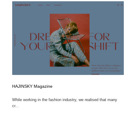
求人・採用・転職・就職・人材紹介
健康・医療・福祉・病院・歯医者・製薬・薬品
200
健康・医療・福祉・病院・歯医者・製薬・薬品
金融・銀行・投資・保険・M&A・商社
78
金融・銀行・投資・保険・M&A・商社
起業・事業支援・ボランティア・NPO
8
起業・事業支援・ボランティア・NPO
教育・スクール・保育・幼稚園・小中高・大学・専門学
173
校
教育・スクール・保育・幼稚園・小中高・大学・専門学
システム開発・IT・決済・アプリ・ソフトウェア
99
校
システム開発・IT・決済・アプリ・ソフトウェア
テクノロジー・AI・人工知能・スマートホーム・オンラ
74
HAJINSKY Magazine
イン
While working in the fashion industry, we realised that many
テクノロジー・AI・人工知能・スマートホーム・オンラ
日本伝統：着物・織物・舞踊・歌舞伎・茶道・華道・書
17
cr...
イン
道
日本伝統：着物・織物・舞踊・歌舞伎・茶道・華道・書
映画・アニメ・DVD・動画配信・放送・TV・ラジオ
65
道