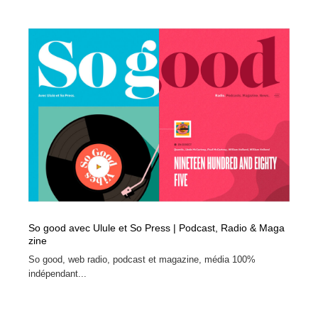
Drawing Software / お絵かきソフト・アプリ・ブラシ
ニュース・マガジン・メディア・SNS・YouTube
346
ニュース・マガジン・メディア・SNS・YouTube
So good avec Ulule et So Press | Podcast, Radio & Maga
zine
So good, web radio, podcast et magazine, média 100%
indépendant...