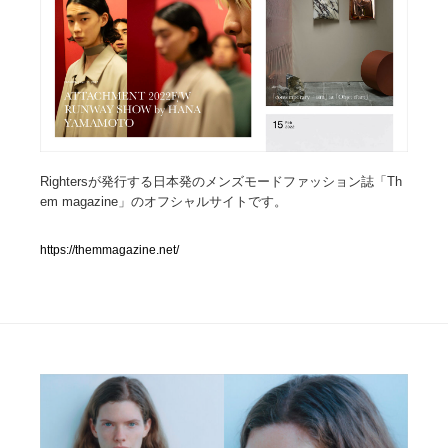
人気ランキング TOP100
業界別 登録Webサイト一覧
Web制作会社・プロダクション・デジタル
579
Web制作会社・プロダクション・デジタル
Rightersが発行する日本発のメンズモードファッション誌「Th
フォトグラファー・カメラマン・写真
257
em magazine」のオフシャルサイトです。
フォトグラファー・カメラマン・写真
広告・マーケティング・PR・企画・プロデュース
182
https://themmagazine.net/
広告・マーケティング・PR・企画・プロデュース
ブランディング・コンサルティング
151
ブランディング・コンサルティング
グラフィックデザイン・デザイン事務所
485
グラフィックデザイン・デザイン事務所
印刷・製本・包装・グッズ
43
印刷・製本・包装・グッズ
イラストレーター
160