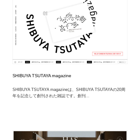
陶芸・窯・ガラス・木工・手工芸
材料：糸・布・紙・プラスチック・石・木材
38
材料：糸・布・紙・プラスチック・石・木材
工業・加工・技術・機械・電気
59
工業・加工・技術・機械・電気
宇宙
9
宇宙
日本の歴史・資料・伝統・将棋・囲碁
4
日本の歴史・資料・伝統・将棋・囲碁
動物園・水族館・公園・テーマパーク・アミューズメン
23
ト
SHIBUYA TSUTAYA magazine
動物園・水族館・公園・テーマパーク・アミューズメン
書籍・本屋・出版・作家・小説家・脚本家
58
ト
SHIBUYA TSUTAYA magazineは、SHIBUYA TSUTAYAの20周
年を記念して創刊された雑誌です。創刊...
書籍・本屋・出版・作家・小説家・脚本家
ヘアサロン・美容院・理髪店・エステ
60
ヘアサロン・美容院・理髪店・エステ
自動車・船・飛行機・交通・自転車
71
自動車・船・飛行機・交通・自転車
ホテル・旅館・温泉・銭湯・サウナ
149