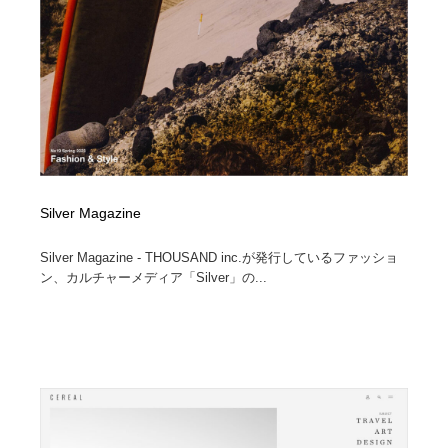
コーダー・エンジニア・デベロッパー
Javascript・WordPress・CSS・SEO・コーディング
97
Javascript・WordPress・CSS・SEO・コーディング
レンタルサーバー・クラウドサービス・ドメイン
10
レンタルサーバー・クラウドサービス・ドメイン
ネット通販・EC・オークション・フリマ
15
ネット通販・EC・オークション・フリマ
フリー素材・写真・モックアップ
41
フリー素材・写真・モックアップ
3D・CG・モーションデザイン
21
Silver Magazine
3D・CG・モーションデザイン
眼鏡・コンタクトレンズ・サングラス
30
Silver Magazine - THOUSAND inc.が発行しているファッショ
ン、カルチャーメディア「Silver」の...
眼鏡・コンタクトレンズ・サングラス
プロダクト・インテリア
139
プロダクト・インテリア
ライフスタイル・家具・生活雑貨・家電
320
ライフスタイル・家具・生活雑貨・家電
ネオンサイン・ネオン菅・オリジナル
7
ネオンサイン・ネオン菅・オリジナル