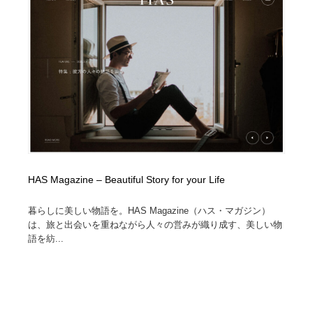
ホテル・旅館・温泉・銭湯・サウナ
旅行・観光・電車・航空会社
55
旅行・観光・電車・航空会社
アウトドア・キャンプ・登山
40
アウトドア・キャンプ・登山
スポーツ・スポーツ用品・トレーニング・ダイエット
71
スポーツ・スポーツ用品・トレーニング・ダイエット
ペット・トリミング
20
ペット・トリミング
ウェディング・結婚
38
HAS Magazine – Beautiful Story for your Life
ウェディング・結婚
育児・ベイビー・玩具・絵本
27
暮らしに美しい物語を。HAS Magazine（ハス・マガジン）
育児・ベイビー・玩具・絵本
宗教・神社仏閣・禅・寺・神社
33
は、旅と出会いを重ねながら人々の営みが織り成す、美しい物
語を紡...
宗教・神社仏閣・禅・寺・神社
法律・監査・税理士・弁護士・司法書士・行政
29
法律・監査・税理士・弁護士・司法書士・行政
求人・採用・転職・就職・人材紹介
379