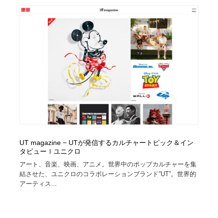
映画・アニメ・DVD・動画配信・放送・TV・ラジオ
音楽・アーティスト・楽器・舞台・演劇・ミュージカ
152
ル・ダンス
音楽・アーティスト・楽器・舞台・演劇・ミュージカ
芸能人・俳優・女優・タレント・モデル・芸能事務所
42
ル・ダンス
芸能人・俳優・女優・タレント・モデル・芸能事務所
キャンペーン・イベント・ワークショップ・コンペティ
77
ション
キャンペーン・イベント・ワークショップ・コンペティ
マッチングサービス
22
ション
マッチングサービス
アート・芸術・美術館・美術展・博物館・ギャラリー
383
アート・芸術・美術館・美術展・博物館・ギャラリー
鉛筆画・木炭画・デッサン・クロッキー
15
UT magazine − UTが発信するカルチャートピック＆イン
タビューｌユニクロ
鉛筆画・木炭画・デッサン・クロッキー
グラフィティ・Graffiti・ストリートアート
4
アート、音楽、映画、アニメ。世界中のポップカルチャーを集
結させた、ユニクロのコラボレーションブランド”UT”。世界的
アーティス...
グラフィティ・Graffiti・ストリートアート
GWD スタッフお気に入り
201
GWD スタッフお気に入り
Drawing Software / お絵かきソフト・アプリ・ブラシ
11