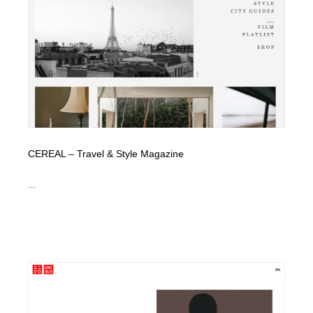
縫製・革製品・靴・鞄
55
縫製・革製品・靴・鞄
時計・腕時計
28
時計・腕時計
カメラ・レンズ
18
カメラ・レンズ
ジュエリー・装飾品
54
ジュエリー・装飾品
おもちゃ・ホビー・ゲーム
35
CEREAL – Travel & Style Magazine
おもちゃ・ホビー・ゲーム
アニメーション・キャラクターデザイン
23
...
アニメーション・キャラクターデザイン
建築・空間・工務店・内装・店舗・環境デザイン
276
建築・空間・工務店・内装・店舗・環境デザイン
建設・住宅・不動産・倉庫
197
建設・住宅・不動産・倉庫
オフィス・シェアオフィス・コワーキング・シェアス
46
ペース