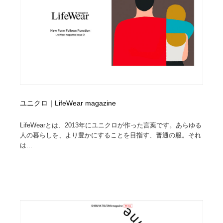
オフィス・シェアオフィス・コワーキング・シェアス
商業施設・商業ビル
33
ペース
商業施設・商業ビル
携帯電話・通信・サービス
15
携帯電話・通信・サービス
ファッション・洋服
511
ファッション・洋服
コスメ・化粧品・石鹸・シャンプー・ヘアケア・香水
220
コスメ・化粧品・石鹸・シャンプー・ヘアケア・香水
ユニクロ｜LifeWear magazine
農業・林業・漁業・畜産・鉱業・燃料
54
LifeWearとは、2013年にユニクロが作った言葉です。あらゆる
農業・林業・漁業・畜産・鉱業・燃料
食品・飲料・酒・菓子
444
人の暮らしを、より豊かにすることを目指す、普通の服。それ
は...
食品・飲料・酒・菓子
飲食・レストラン・カフェ
182
飲食・レストラン・カフェ
植物・花・ガーデニング・造園
42
植物・花・ガーデニング・造園
陶芸・窯・ガラス・木工・手工芸
34