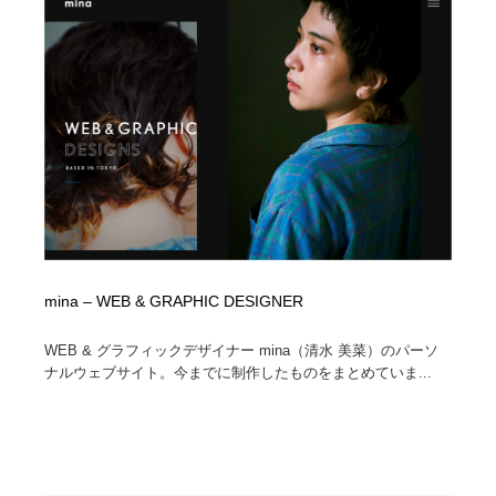
オフィス・シェアオフィス・コワーキング・シェアス
商業施設・商業ビル
33
ペース
商業施設・商業ビル
携帯電話・通信・サービス
15
携帯電話・通信・サービス
ファッション・洋服
511
ファッション・洋服
コスメ・化粧品・石鹸・シャンプー・ヘアケア・香水
220
コスメ・化粧品・石鹸・シャンプー・ヘアケア・香水
農業・林業・漁業・畜産・鉱業・燃料
54
農業・林業・漁業・畜産・鉱業・燃料
食品・飲料・酒・菓子
444
mina – WEB & GRAPHIC DESIGNER
食品・飲料・酒・菓子
飲食・レストラン・カフェ
182
WEB & グラフィックデザイナー mina（清水 美菜）のパーソ
ナルウェブサイト。今までに制作したものをまとめていま...
飲食・レストラン・カフェ
植物・花・ガーデニング・造園
42
植物・花・ガーデニング・造園
陶芸・窯・ガラス・木工・手工芸
34