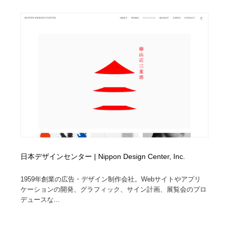
Drawing Software / お絵かきソフト・アプリ・ブラシ
ニュース・マガジン・メディア・SNS・YouTube
346
ニュース・マガジン・メディア・SNS・YouTube
日本デザインセンター | Nippon Design Center, Inc.
1959年創業の広告・デザイン制作会社。Webサイトやアプリ
ケーションの開発、グラフィック、サイン計画、展覧会のプロ
デュースな...