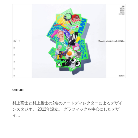
求人・採用・転職・就職・人材紹介
健康・医療・福祉・病院・歯医者・製薬・薬品
200
健康・医療・福祉・病院・歯医者・製薬・薬品
金融・銀行・投資・保険・M&A・商社
78
金融・銀行・投資・保険・M&A・商社
起業・事業支援・ボランティア・NPO
8
起業・事業支援・ボランティア・NPO
教育・スクール・保育・幼稚園・小中高・大学・専門学
173
校
教育・スクール・保育・幼稚園・小中高・大学・専門学
システム開発・IT・決済・アプリ・ソフトウェア
99
校
システム開発・IT・決済・アプリ・ソフトウェア
テクノロジー・AI・人工知能・スマートホーム・オンラ
74
イン
emuni
村上高士と村上雅士の2名のアートディレクターによるデザイ
テクノロジー・AI・人工知能・スマートホーム・オンラ
日本伝統：着物・織物・舞踊・歌舞伎・茶道・華道・書
17
ンスタジオ。 2012年設立。 グラフィックを中心にしたデザ
イン
道
イ...
日本伝統：着物・織物・舞踊・歌舞伎・茶道・華道・書
映画・アニメ・DVD・動画配信・放送・TV・ラジオ
65
道