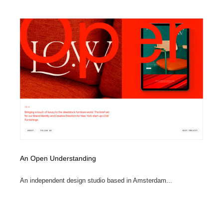
映画・アニメ・DVD・動画配信・放送・TV・ラジオ
音楽・アーティスト・楽器・舞台・演劇・ミュージカ
152
ル・ダンス
音楽・アーティスト・楽器・舞台・演劇・ミュージカ
芸能人・俳優・女優・タレント・モデル・芸能事務所
42
ル・ダンス
芸能人・俳優・女優・タレント・モデル・芸能事務所
キャンペーン・イベント・ワークショップ・コンペティ
77
ション
キャンペーン・イベント・ワークショップ・コンペティ
マッチングサービス
22
ション
マッチングサービス
アート・芸術・美術館・美術展・博物館・ギャラリー
383
アート・芸術・美術館・美術展・博物館・ギャラリー
鉛筆画・木炭画・デッサン・クロッキー
15
An Open Understanding
鉛筆画・木炭画・デッサン・クロッキー
グラフィティ・Graffiti・ストリートアート
4
An independent design studio based in Amsterdam...
グラフィティ・Graffiti・ストリートアート
GWD スタッフお気に入り
201
GWD スタッフお気に入り
Drawing Software / お絵かきソフト・アプリ・ブラシ
11