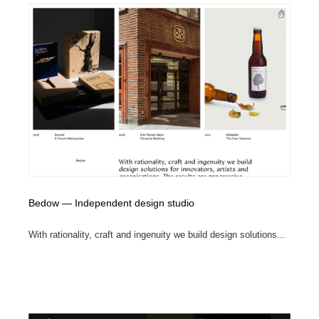
縫製・革製品・靴・鞄
55
縫製・革製品・靴・鞄
時計・腕時計
28
時計・腕時計
カメラ・レンズ
18
カメラ・レンズ
ジュエリー・装飾品
54
ジュエリー・装飾品
おもちゃ・ホビー・ゲーム
35
おもちゃ・ホビー・ゲーム
アニメーション・キャラクターデザイン
23
Bedow — Independent design studio
アニメーション・キャラクターデザイン
建築・空間・工務店・内装・店舗・環境デザイン
276
With rationality, craft and ingenuity we build design solutions...
建築・空間・工務店・内装・店舗・環境デザイン
建設・住宅・不動産・倉庫
197
建設・住宅・不動産・倉庫
オフィス・シェアオフィス・コワーキング・シェアス
46
ペース