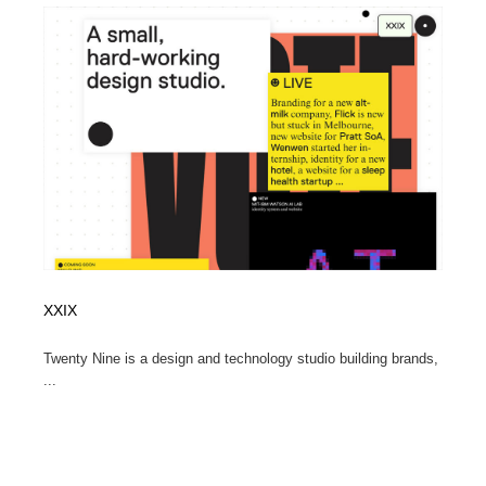
ホテル・旅館・温泉・銭湯・サウナ
旅行・観光・電車・航空会社
55
旅行・観光・電車・航空会社
アウトドア・キャンプ・登山
40
アウトドア・キャンプ・登山
スポーツ・スポーツ用品・トレーニング・ダイエット
71
スポーツ・スポーツ用品・トレーニング・ダイエット
ペット・トリミング
20
ペット・トリミング
ウェディング・結婚
38
ウェディング・結婚
育児・ベイビー・玩具・絵本
27
XXIX
育児・ベイビー・玩具・絵本
宗教・神社仏閣・禅・寺・神社
33
Twenty Nine is a design and technology studio building brands,
...
宗教・神社仏閣・禅・寺・神社
法律・監査・税理士・弁護士・司法書士・行政
29
法律・監査・税理士・弁護士・司法書士・行政
求人・採用・転職・就職・人材紹介
379