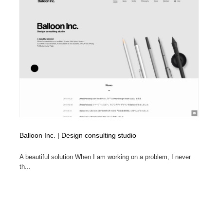
コーダー・エンジニア・デベロッパー
Javascript・WordPress・CSS・SEO・コーディング
97
Javascript・WordPress・CSS・SEO・コーディング
レンタルサーバー・クラウドサービス・ドメイン
10
レンタルサーバー・クラウドサービス・ドメイン
ネット通販・EC・オークション・フリマ
15
ネット通販・EC・オークション・フリマ
フリー素材・写真・モックアップ
41
フリー素材・写真・モックアップ
3D・CG・モーションデザイン
21
3D・CG・モーションデザイン
眼鏡・コンタクトレンズ・サングラス
30
Balloon Inc. | Design consulting studio
眼鏡・コンタクトレンズ・サングラス
プロダクト・インテリア
139
A beautiful solution When I am working on a problem, I never
th...
プロダクト・インテリア
ライフスタイル・家具・生活雑貨・家電
321
ライフスタイル・家具・生活雑貨・家電
ネオンサイン・ネオン菅・オリジナル
7
ネオンサイン・ネオン菅・オリジナル