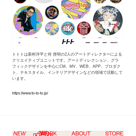
人気ランキング TOP100
業界別 登録Webサイト一覧
Web制作会社・プロダクション・デジタル
579
トトトは新村洋平と何 啓明の2人のアートディレクターによる
Web制作会社・プロダクション・デジタル
フォトグラファー・カメラマン・写真
257
クリエイティブユニットです。アートディレクション、グラ
フィックデザインを中心にCM、MV、WEB、APP、プロダク
フォトグラファー・カメラマン・写真
広告・マーケティング・PR・企画・プロデュース
182
ト、テキスタイル、インテリアデザインなどの領域で活動して
います。
広告・マーケティング・PR・企画・プロデュース
ブランディング・コンサルティング
151
https://www.to-to-to.jp/
ブランディング・コンサルティング
グラフィックデザイン・デザイン事務所
485
グラフィックデザイン・デザイン事務所
印刷・製本・包装・グッズ
43
印刷・製本・包装・グッズ
イラストレーター
160