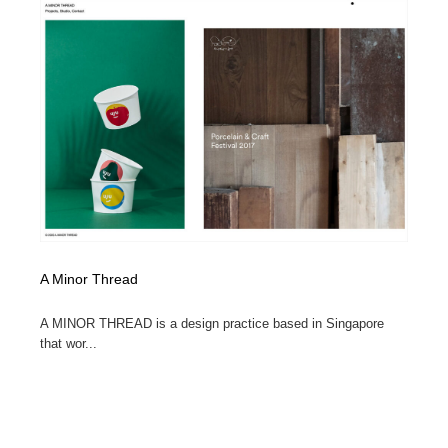
陶芸・窯・ガラス・木工・手工芸
材料：糸・布・紙・プラスチック・石・木材
38
材料：糸・布・紙・プラスチック・石・木材
工業・加工・技術・機械・電気
59
工業・加工・技術・機械・電気
宇宙
9
宇宙
日本の歴史・資料・伝統・将棋・囲碁
4
日本の歴史・資料・伝統・将棋・囲碁
動物園・水族館・公園・テーマパーク・アミューズメン
23
ト
動物園・水族館・公園・テーマパーク・アミューズメン
書籍・本屋・出版・作家・小説家・脚本家
58
A Minor Thread
ト
書籍・本屋・出版・作家・小説家・脚本家
ヘアサロン・美容院・理髪店・エステ
60
A MINOR THREAD is a design practice based in Singapore
that wor...
ヘアサロン・美容院・理髪店・エステ
自動車・船・飛行機・交通・自転車
71
自動車・船・飛行機・交通・自転車
ホテル・旅館・温泉・銭湯・サウナ
149