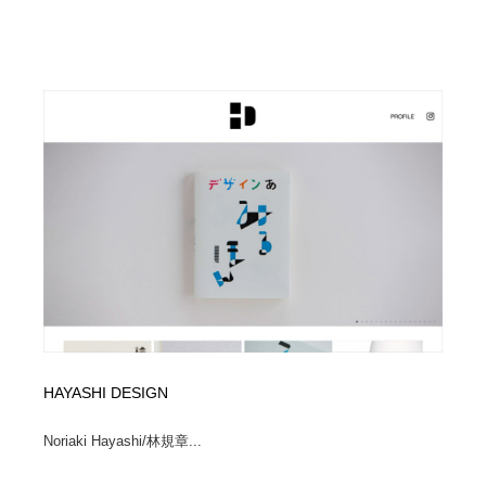
HAYASHI DESIGN
Noriaki Hayashi/林規章...