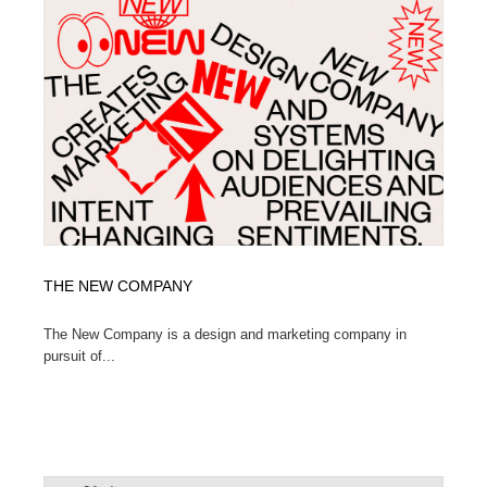
イラストレーター
コンテンツ・メディア制作会社
9
コンテンツ・メディア制作会社
フォント・フリーフォント / 書体
238
フォント・フリーフォント / 書体
レタリング・カリグラフィ・サイン・看板
31
レタリング・カリグラフィ・サイン・看板
編集・ライティング・コピーライター
19
編集・ライティング・コピーライター
スタイリスト・ヘア＆メークアップ・プロップ・セット
18
デザイン
THE NEW COMPANY
スタイリスト・ヘア＆メークアップ・プロップ・セット
映像・クリエイター・プロダクション
164
デザイン
The New Company is a design and marketing company in
pursuit of...
映像・クリエイター・プロダクション
撮影スタジオ・撮影用小物・背景ボード・リース・レン
20
タル
撮影スタジオ・撮影用小物・背景ボード・リース・レン
コーダー・エンジニア・デベロッパー
136
タル