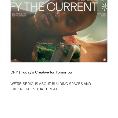
ホテル・旅館・温泉・銭湯・サウナ
旅行・観光・電車・航空会社
55
旅行・観光・電車・航空会社
アウトドア・キャンプ・登山
40
アウトドア・キャンプ・登山
スポーツ・スポーツ用品・トレーニング・ダイエット
71
スポーツ・スポーツ用品・トレーニング・ダイエット
ペット・トリミング
20
ペット・トリミング
ウェディング・結婚
38
ウェディング・結婚
育児・ベイビー・玩具・絵本
27
DFY | Today’s Creative for Tomorrow
育児・ベイビー・玩具・絵本
宗教・神社仏閣・禅・寺・神社
33
WE’RE SERIOUS ABOUT BUILDING SPACES AND
EXPERIENCES THAT CREATE...
宗教・神社仏閣・禅・寺・神社
法律・監査・税理士・弁護士・司法書士・行政
29
法律・監査・税理士・弁護士・司法書士・行政
求人・採用・転職・就職・人材紹介
379