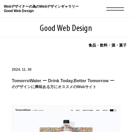
Webデザイナーの為のWebデザインギャラリー
Good Web Design
Good Web Design
食品・飲料・酒・菓子
2026年08月07日の登録サイト数は8549件です
2024. 11. 30
登録Webサイト全一覧
8549
TomorroWater ー Drink Today,Better Tomorrow ー
登録Webサイト全一覧!
現役Webデザイナーによるコラム
15
のデザインに興味ある方にオススメのWebサイト
現役Webデザイナーによるコラム
ニュース
12
ニュース
ABOUT
ABOUT
人気ランキング TOP100