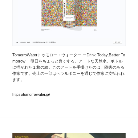
人気ランキング TOP100
業界別 登録Webサイト一覧
Web制作会社・プロダクション・デジタル
579
TomorroWaterトゥモロー・ウォーター ーDrink Today,Better To
Web制作会社・プロダクション・デジタル
フォトグラファー・カメラマン・写真
257
morrowー 明日をちょっと良くする、アートな天然水。ボトル
に描かれた１枚の絵。このアートを手掛けたのは、障害のある
フォトグラファー・カメラマン・写真
広告・マーケティング・PR・企画・プロデュース
182
作家です。売上の一部はヘラルボニーを通じて作家に支払われ
ます。
広告・マーケティング・PR・企画・プロデュース
ブランディング・コンサルティング
151
https://tomorrowater.jp/
ブランディング・コンサルティング
グラフィックデザイン・デザイン事務所
485
グラフィックデザイン・デザイン事務所
印刷・製本・包装・グッズ
43
印刷・製本・包装・グッズ
イラストレーター
160