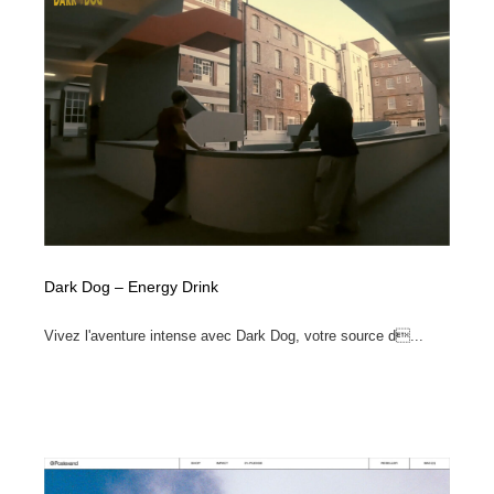
イラストレーター
コンテンツ・メディア制作会社
9
コンテンツ・メディア制作会社
フォント・フリーフォント / 書体
238
フォント・フリーフォント / 書体
レタリング・カリグラフィ・サイン・看板
31
レタリング・カリグラフィ・サイン・看板
編集・ライティング・コピーライター
19
編集・ライティング・コピーライター
スタイリスト・ヘア＆メークアップ・プロップ・セット
18
デザイン
Dark Dog – Energy Drink
スタイリスト・ヘア＆メークアップ・プロップ・セット
映像・クリエイター・プロダクション
164
Vivez l'aventure intense avec Dark Dog, votre source d...
デザイン
映像・クリエイター・プロダクション
撮影スタジオ・撮影用小物・背景ボード・リース・レン
20
タル
撮影スタジオ・撮影用小物・背景ボード・リース・レン
コーダー・エンジニア・デベロッパー
136
タル