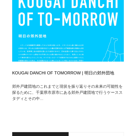
オフィス・シェアオフィス・コワーキング・シェアス
商業施設・商業ビル
33
ペース
商業施設・商業ビル
携帯電話・通信・サービス
15
携帯電話・通信・サービス
ファッション・洋服
511
ファッション・洋服
コスメ・化粧品・石鹸・シャンプー・ヘアケア・香水
220
コスメ・化粧品・石鹸・シャンプー・ヘアケア・香水
農業・林業・漁業・畜産・鉱業・燃料
54
KOUGAI DANCHI OF TOMORROW | 明日の郊外団地
農業・林業・漁業・畜産・鉱業・燃料
食品・飲料・酒・菓子
444
郊外戸建団地のこれまでと現状を振り返りその未来の可能性を
探るために、千葉県市原市にある郊外戸建団地で行うケースス
食品・飲料・酒・菓子
飲食・レストラン・カフェ
181
タディとその中...
飲食・レストラン・カフェ
植物・花・ガーデニング・造園
42
植物・花・ガーデニング・造園
陶芸・窯・ガラス・木工・手工芸
34