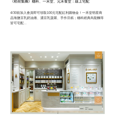
《稻荷集團》穗科、一禾堂、元禾食堂：線上宅配
4/30前加入會員即可領取100元宅配紅利購物金！一禾堂明星商
品海鹽豆乳奶油捲、濃豆乳菠羅、手作旦糕；穗科經典烏龍麵等
皆可宅配...