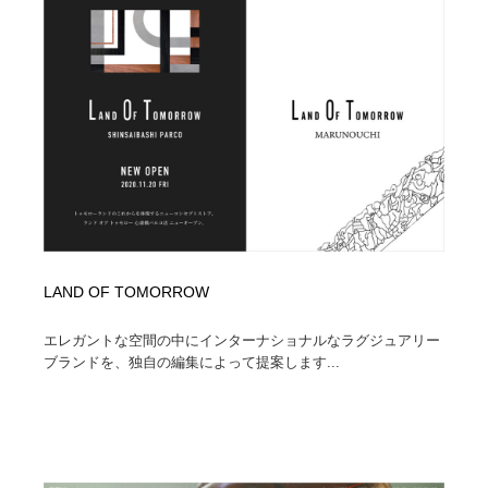
陶芸・窯・ガラス・木工・手工芸
材料：糸・布・紙・プラスチック・石・木材
38
材料：糸・布・紙・プラスチック・石・木材
工業・加工・技術・機械・電気
59
工業・加工・技術・機械・電気
宇宙
9
宇宙
日本の歴史・資料・伝統・将棋・囲碁
4
日本の歴史・資料・伝統・将棋・囲碁
動物園・水族館・公園・テーマパーク・アミューズメン
23
ト
動物園・水族館・公園・テーマパーク・アミューズメン
書籍・本屋・出版・作家・小説家・脚本家
58
LAND OF TOMORROW
ト
エレガントな空間の中にインターナショナルなラグジュアリー
書籍・本屋・出版・作家・小説家・脚本家
ヘアサロン・美容院・理髪店・エステ
60
ブランドを、独自の編集によって提案します...
ヘアサロン・美容院・理髪店・エステ
自動車・船・飛行機・交通・自転車
71
自動車・船・飛行機・交通・自転車
ホテル・旅館・温泉・銭湯・サウナ
149