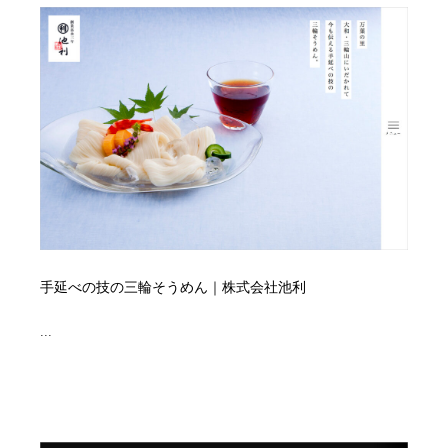
映画・アニメ・DVD・動画配信・放送・TV・ラジオ
音楽・アーティスト・楽器・舞台・演劇・ミュージカ
152
ル・ダンス
音楽・アーティスト・楽器・舞台・演劇・ミュージカ
芸能人・俳優・女優・タレント・モデル・芸能事務所
42
ル・ダンス
芸能人・俳優・女優・タレント・モデル・芸能事務所
キャンペーン・イベント・ワークショップ・コンペティ
77
ション
キャンペーン・イベント・ワークショップ・コンペティ
マッチングサービス
22
ション
マッチングサービス
アート・芸術・美術館・美術展・博物館・ギャラリー
383
アート・芸術・美術館・美術展・博物館・ギャラリー
手延べの技の三輪そうめん｜株式会社池利
鉛筆画・木炭画・デッサン・クロッキー
15
...
鉛筆画・木炭画・デッサン・クロッキー
グラフィティ・Graffiti・ストリートアート
4
グラフィティ・Graffiti・ストリートアート
GWD スタッフお気に入り
201
GWD スタッフお気に入り
Drawing Software / お絵かきソフト・アプリ・ブラシ
11