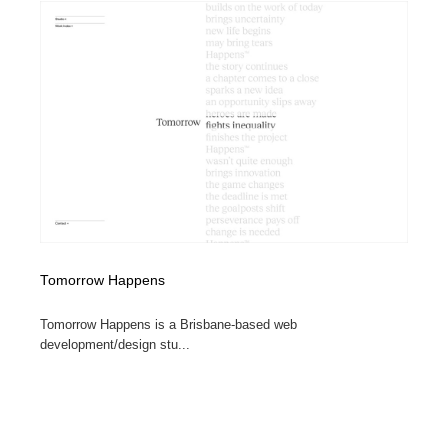
求人・採用・転職・就職・人材紹介
健康・医療・福祉・病院・歯医者・製薬・薬品
200
健康・医療・福祉・病院・歯医者・製薬・薬品
金融・銀行・投資・保険・M&A・商社
78
金融・銀行・投資・保険・M&A・商社
起業・事業支援・ボランティア・NPO
8
起業・事業支援・ボランティア・NPO
教育・スクール・保育・幼稚園・小中高・大学・専門学
173
校
教育・スクール・保育・幼稚園・小中高・大学・専門学
システム開発・IT・決済・アプリ・ソフトウェア
99
校
システム開発・IT・決済・アプリ・ソフトウェア
テクノロジー・AI・人工知能・スマートホーム・オンラ
Tomorrow Happens
74
イン
Tomorrow Happens is a Brisbane-based web
テクノロジー・AI・人工知能・スマートホーム・オンラ
日本伝統：着物・織物・舞踊・歌舞伎・茶道・華道・書
development/design stu...
17
イン
道
日本伝統：着物・織物・舞踊・歌舞伎・茶道・華道・書
映画・アニメ・DVD・動画配信・放送・TV・ラジオ
65
道