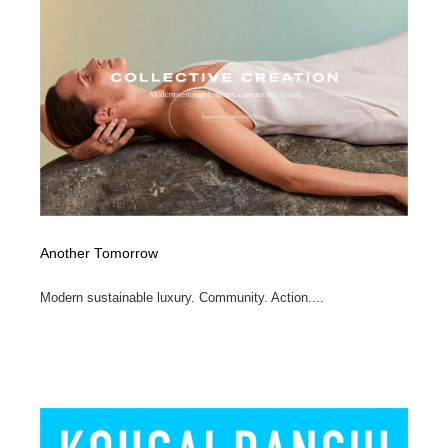
縫製・革製品・靴・鞄
55
縫製・革製品・靴・鞄
時計・腕時計
28
時計・腕時計
カメラ・レンズ
18
カメラ・レンズ
ジュエリー・装飾品
54
ジュエリー・装飾品
おもちゃ・ホビー・ゲーム
35
おもちゃ・ホビー・ゲーム
アニメーション・キャラクターデザイン
23
Another Tomorrow
アニメーション・キャラクターデザイン
建築・空間・工務店・内装・店舗・環境デザイン
276
Modern sustainable luxury. Community. Action....
建築・空間・工務店・内装・店舗・環境デザイン
建設・住宅・不動産・倉庫
197
建設・住宅・不動産・倉庫
オフィス・シェアオフィス・コワーキング・シェアス
46
ペース