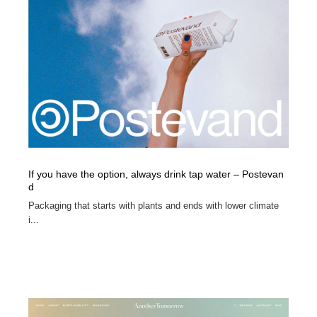
コーダー・エンジニア・デベロッパー
Javascript・WordPress・CSS・SEO・コーディング
97
Javascript・WordPress・CSS・SEO・コーディング
レンタルサーバー・クラウドサービス・ドメイン
10
レンタルサーバー・クラウドサービス・ドメイン
ネット通販・EC・オークション・フリマ
15
ネット通販・EC・オークション・フリマ
フリー素材・写真・モックアップ
41
フリー素材・写真・モックアップ
3D・CG・モーションデザイン
20
If you have the option, always drink tap water – Postevan
3D・CG・モーションデザイン
眼鏡・コンタクトレンズ・サングラス
30
d
Packaging that starts with plants and ends with lower climate
眼鏡・コンタクトレンズ・サングラス
プロダクト・インテリア
139
i...
プロダクト・インテリア
ライフスタイル・家具・生活雑貨・家電
320
ライフスタイル・家具・生活雑貨・家電
ネオンサイン・ネオン菅・オリジナル
7
ネオンサイン・ネオン菅・オリジナル