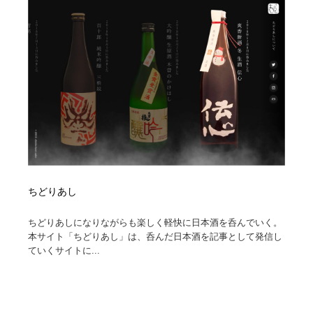
Drawing Software / お絵かきソフト・アプリ・ブラシ
ニュース・マガジン・メディア・SNS・YouTube
346
ニュース・マガジン・メディア・SNS・YouTube
ちどりあし
ちどりあしになりながらも楽しく軽快に日本酒を呑んでいく。
本サイト「ちどりあし」は、呑んだ日本酒を記事として発信し
ていくサイトに...