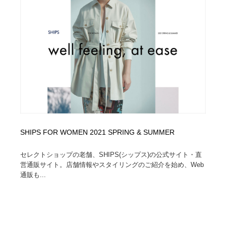
縫製・革製品・靴・鞄
55
縫製・革製品・靴・鞄
時計・腕時計
28
時計・腕時計
カメラ・レンズ
18
カメラ・レンズ
ジュエリー・装飾品
54
ジュエリー・装飾品
おもちゃ・ホビー・ゲーム
35
おもちゃ・ホビー・ゲーム
アニメーション・キャラクターデザイン
23
SHIPS FOR WOMEN 2021 SPRING & SUMMER
アニメーション・キャラクターデザイン
建築・空間・工務店・内装・店舗・環境デザイン
276
セレクトショップの老舗、SHIPS(シップス)の公式サイト・直
営通販サイト。店舗情報やスタイリングのご紹介を始め、Web
建築・空間・工務店・内装・店舗・環境デザイン
建設・住宅・不動産・倉庫
197
通販も...
建設・住宅・不動産・倉庫
オフィス・シェアオフィス・コワーキング・シェアス
46
ペース