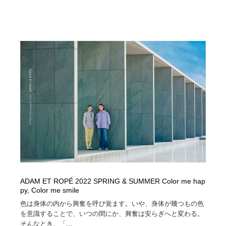
Drawing Software / お絵かきソフト・アプリ・ブラシ
ニュース・マガジン・メディア・SNS・YouTube
346
ニュース・マガジン・メディア・SNS・YouTube
ADAM ET ROPÉ 2022 SPRING & SUMMER Color me hap
py, Color me smile
色は身体の内から興奮を呼び覚ます。いや、身体が幾つもの色
を意識することで、いつの間にか、興奮は安らぎへと変わる。
そんなとき、「...