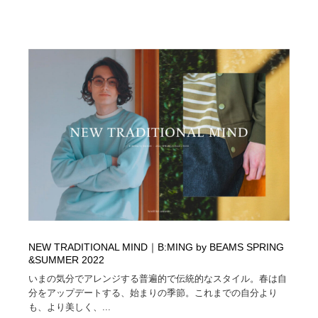
求人・採用・転職・就職・人材紹介
健康・医療・福祉・病院・歯医者・製薬・薬品
200
健康・医療・福祉・病院・歯医者・製薬・薬品
金融・銀行・投資・保険・M&A・商社
78
金融・銀行・投資・保険・M&A・商社
起業・事業支援・ボランティア・NPO
8
起業・事業支援・ボランティア・NPO
教育・スクール・保育・幼稚園・小中高・大学・専門学
173
校
教育・スクール・保育・幼稚園・小中高・大学・専門学
システム開発・IT・決済・アプリ・ソフトウェア
99
校
システム開発・IT・決済・アプリ・ソフトウェア
テクノロジー・AI・人工知能・スマートホーム・オンラ
74
イン
テクノロジー・AI・人工知能・スマートホーム・オンラ
日本伝統：着物・織物・舞踊・歌舞伎・茶道・華道・書
17
NEW TRADITIONAL MIND｜B:MING by BEAMS SPRING
イン
道
&SUMMER 2022
いまの気分でアレンジする普遍的で伝統的なスタイル。春は自
日本伝統：着物・織物・舞踊・歌舞伎・茶道・華道・書
映画・アニメ・DVD・動画配信・放送・TV・ラジオ
65
分をアップデートする、始まりの季節。これまでの自分より
道
も、より美しく、...