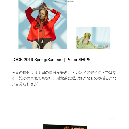
イラストレーター
コンテンツ・メディア制作会社
9
コンテンツ・メディア制作会社
フォント・フリーフォント / 書体
238
フォント・フリーフォント / 書体
レタリング・カリグラフィ・サイン・看板
31
レタリング・カリグラフィ・サイン・看板
編集・ライティング・コピーライター
19
LOOK 2019 Spring/Summer | Prefer SHIPS
編集・ライティング・コピーライター
スタイリスト・ヘア＆メークアップ・プロップ・セット
18
デザイン
今日の自分より明日の自分が好き。トレンドアディクトではな
く、誰かの真似でもない。感覚的に選ぶ好きなものや揺るぎな
スタイリスト・ヘア＆メークアップ・プロップ・セット
映像・クリエイター・プロダクション
164
い自分らしさが...
デザイン
映像・クリエイター・プロダクション
撮影スタジオ・撮影用小物・背景ボード・リース・レン
20
タル
撮影スタジオ・撮影用小物・背景ボード・リース・レン
コーダー・エンジニア・デベロッパー
136
タル