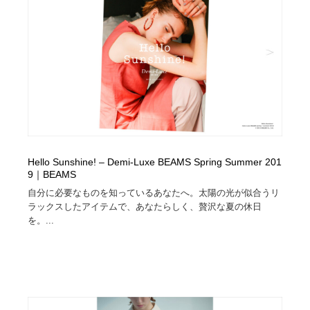
コーダー・エンジニア・デベロッパー
Javascript・WordPress・CSS・SEO・コーディング
97
Javascript・WordPress・CSS・SEO・コーディング
レンタルサーバー・クラウドサービス・ドメイン
10
レンタルサーバー・クラウドサービス・ドメイン
ネット通販・EC・オークション・フリマ
15
ネット通販・EC・オークション・フリマ
フリー素材・写真・モックアップ
41
フリー素材・写真・モックアップ
3D・CG・モーションデザイン
20
Hello Sunshine! – Demi-Luxe BEAMS Spring Summer 201
3D・CG・モーションデザイン
9｜BEAMS
眼鏡・コンタクトレンズ・サングラス
30
自分に必要なものを知っているあなたへ。太陽の光が似合うリ
ラックスしたアイテムで、あなたらしく、贅沢な夏の休日
眼鏡・コンタクトレンズ・サングラス
プロダクト・インテリア
139
を。...
プロダクト・インテリア
ライフスタイル・家具・生活雑貨・家電
320
ライフスタイル・家具・生活雑貨・家電
ネオンサイン・ネオン菅・オリジナル
7
ネオンサイン・ネオン菅・オリジナル