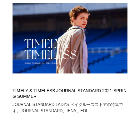
オフィス・シェアオフィス・コワーキング・シェアス
商業施設・商業ビル
33
ペース
商業施設・商業ビル
携帯電話・通信・サービス
15
携帯電話・通信・サービス
ファッション・洋服
511
ファッション・洋服
コスメ・化粧品・石鹸・シャンプー・ヘアケア・香水
220
コスメ・化粧品・石鹸・シャンプー・ヘアケア・香水
農業・林業・漁業・畜産・鉱業・燃料
54
農業・林業・漁業・畜産・鉱業・燃料
食品・飲料・酒・菓子
444
TIMELY & TIMELESS JOURNAL STANDARD 2021 SPRIN
食品・飲料・酒・菓子
飲食・レストラン・カフェ
181
G SUMMER
JOURNAL STANDARD LADYS ベイクルーズストアの特集で
飲食・レストラン・カフェ
植物・花・ガーデニング・造園
42
す。JOURNAL STANDARD、IENA、EDI...
植物・花・ガーデニング・造園
陶芸・窯・ガラス・木工・手工芸
34