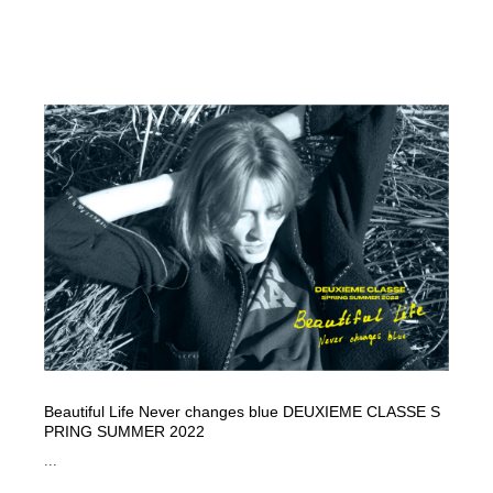
映画・アニメ・DVD・動画配信・放送・TV・ラジオ
音楽・アーティスト・楽器・舞台・演劇・ミュージカ
152
ル・ダンス
音楽・アーティスト・楽器・舞台・演劇・ミュージカ
芸能人・俳優・女優・タレント・モデル・芸能事務所
42
ル・ダンス
芸能人・俳優・女優・タレント・モデル・芸能事務所
キャンペーン・イベント・ワークショップ・コンペティ
77
ション
キャンペーン・イベント・ワークショップ・コンペティ
マッチングサービス
22
ション
マッチングサービス
アート・芸術・美術館・美術展・博物館・ギャラリー
383
アート・芸術・美術館・美術展・博物館・ギャラリー
鉛筆画・木炭画・デッサン・クロッキー
15
鉛筆画・木炭画・デッサン・クロッキー
グラフィティ・Graffiti・ストリートアート
4
Beautiful Life Never changes blue DEUXIEME CLASSE S
グラフィティ・Graffiti・ストリートアート
GWD スタッフお気に入り
201
PRING SUMMER 2022
...
GWD スタッフお気に入り
Drawing Software / お絵かきソフト・アプリ・ブラシ
11