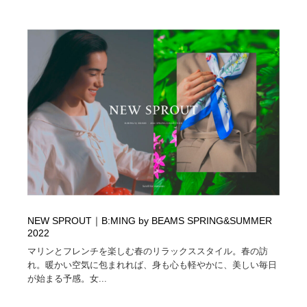
ホテル・旅館・温泉・銭湯・サウナ
旅行・観光・電車・航空会社
55
旅行・観光・電車・航空会社
アウトドア・キャンプ・登山
40
アウトドア・キャンプ・登山
スポーツ・スポーツ用品・トレーニング・ダイエット
71
スポーツ・スポーツ用品・トレーニング・ダイエット
ペット・トリミング
20
ペット・トリミング
ウェディング・結婚
38
ウェディング・結婚
育児・ベイビー・玩具・絵本
27
育児・ベイビー・玩具・絵本
宗教・神社仏閣・禅・寺・神社
33
NEW SPROUT｜B:MING by BEAMS SPRING&SUMMER
2022
宗教・神社仏閣・禅・寺・神社
法律・監査・税理士・弁護士・司法書士・行政
29
マリンとフレンチを楽しむ春のリラックススタイル。春の訪
れ。暖かい空気に包まれれば、身も心も軽やかに、美しい毎日
が始まる予感。女...
法律・監査・税理士・弁護士・司法書士・行政
求人・採用・転職・就職・人材紹介
379