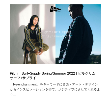
陶芸・窯・ガラス・木工・手工芸
材料：糸・布・紙・プラスチック・石・木材
38
材料：糸・布・紙・プラスチック・石・木材
工業・加工・技術・機械・電気
59
工業・加工・技術・機械・電気
宇宙
9
宇宙
日本の歴史・資料・伝統・将棋・囲碁
4
日本の歴史・資料・伝統・将棋・囲碁
動物園・水族館・公園・テーマパーク・アミューズメン
23
ト
動物園・水族館・公園・テーマパーク・アミューズメン
書籍・本屋・出版・作家・小説家・脚本家
58
ト
Pilgrim Surf+Supply Spring/Summer 2022 | ピルグリム
サーフ+サプライ
書籍・本屋・出版・作家・小説家・脚本家
ヘアサロン・美容院・理髪店・エステ
60
「Re-enchantment」をキーワードに音楽・アート・デザイン
からインスピレーションを得て、ポジティブにさせてくれるよ
ヘアサロン・美容院・理髪店・エステ
自動車・船・飛行機・交通・自転車
71
う...
自動車・船・飛行機・交通・自転車
ホテル・旅館・温泉・銭湯・サウナ
149