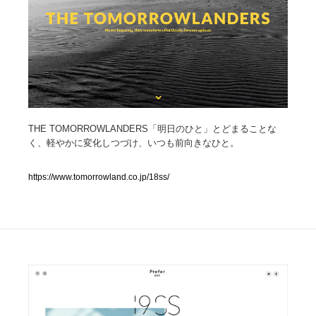
人気ランキング TOP100
業界別 登録Webサイト一覧
Web制作会社・プロダクション・デジタル
579
Web制作会社・プロダクション・デジタル
フォトグラファー・カメラマン・写真
257
THE TOMORROWLANDERS「明日のひと」とどまることな
く、軽やかに変化しつづけ、いつも前向きなひと。
フォトグラファー・カメラマン・写真
広告・マーケティング・PR・企画・プロデュース
182
https://www.tomorrowland.co.jp/18ss/
広告・マーケティング・PR・企画・プロデュース
ブランディング・コンサルティング
151
ブランディング・コンサルティング
グラフィックデザイン・デザイン事務所
485
グラフィックデザイン・デザイン事務所
印刷・製本・包装・グッズ
43
印刷・製本・包装・グッズ
イラストレーター
160