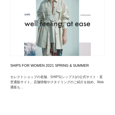
コーダー・エンジニア・デベロッパー
Javascript・WordPress・CSS・SEO・コーディング
97
Javascript・WordPress・CSS・SEO・コーディング
レンタルサーバー・クラウドサービス・ドメイン
10
レンタルサーバー・クラウドサービス・ドメイン
ネット通販・EC・オークション・フリマ
15
ネット通販・EC・オークション・フリマ
フリー素材・写真・モックアップ
41
フリー素材・写真・モックアップ
3D・CG・モーションデザイン
20
3D・CG・モーションデザイン
眼鏡・コンタクトレンズ・サングラス
30
SHIPS FOR WOMEN 2021 SPRING & SUMMER
セレクトショップの老舗、SHIPS(シップス)の公式サイト・直
眼鏡・コンタクトレンズ・サングラス
プロダクト・インテリア
139
営通販サイト。店舗情報やスタイリングのご紹介を始め、Web
通販も...
プロダクト・インテリア
ライフスタイル・家具・生活雑貨・家電
320
ライフスタイル・家具・生活雑貨・家電
ネオンサイン・ネオン菅・オリジナル
7
ネオンサイン・ネオン菅・オリジナル