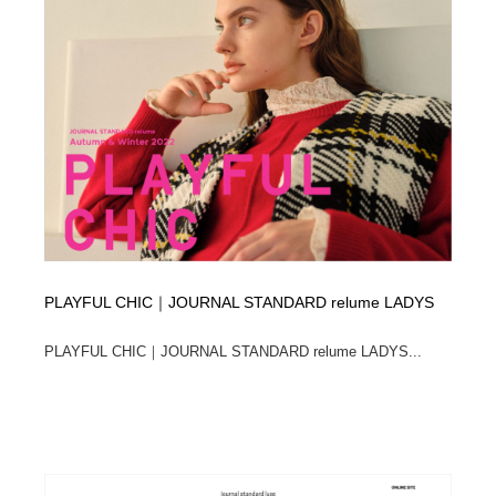
陶芸・窯・ガラス・木工・手工芸
材料：糸・布・紙・プラスチック・石・木材
38
材料：糸・布・紙・プラスチック・石・木材
工業・加工・技術・機械・電気
59
工業・加工・技術・機械・電気
宇宙
9
宇宙
日本の歴史・資料・伝統・将棋・囲碁
4
日本の歴史・資料・伝統・将棋・囲碁
動物園・水族館・公園・テーマパーク・アミューズメン
23
ト
動物園・水族館・公園・テーマパーク・アミューズメン
書籍・本屋・出版・作家・小説家・脚本家
58
PLAYFUL CHIC｜JOURNAL STANDARD relume LADYS
ト
書籍・本屋・出版・作家・小説家・脚本家
ヘアサロン・美容院・理髪店・エステ
60
PLAYFUL CHIC｜JOURNAL STANDARD relume LADYS...
ヘアサロン・美容院・理髪店・エステ
自動車・船・飛行機・交通・自転車
71
自動車・船・飛行機・交通・自転車
ホテル・旅館・温泉・銭湯・サウナ
149