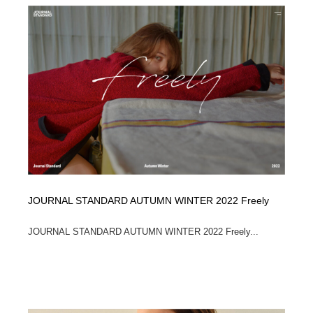
オフィス・シェアオフィス・コワーキング・シェアス
商業施設・商業ビル
33
ペース
商業施設・商業ビル
携帯電話・通信・サービス
15
携帯電話・通信・サービス
ファッション・洋服
511
ファッション・洋服
コスメ・化粧品・石鹸・シャンプー・ヘアケア・香水
220
コスメ・化粧品・石鹸・シャンプー・ヘアケア・香水
農業・林業・漁業・畜産・鉱業・燃料
54
農業・林業・漁業・畜産・鉱業・燃料
食品・飲料・酒・菓子
444
JOURNAL STANDARD AUTUMN WINTER 2022 Freely
食品・飲料・酒・菓子
飲食・レストラン・カフェ
181
JOURNAL STANDARD AUTUMN WINTER 2022 Freely...
飲食・レストラン・カフェ
植物・花・ガーデニング・造園
42
植物・花・ガーデニング・造園
陶芸・窯・ガラス・木工・手工芸
34