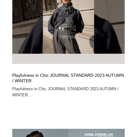
映画・アニメ・DVD・動画配信・放送・TV・ラジオ
音楽・アーティスト・楽器・舞台・演劇・ミュージカ
152
ル・ダンス
音楽・アーティスト・楽器・舞台・演劇・ミュージカ
芸能人・俳優・女優・タレント・モデル・芸能事務所
42
ル・ダンス
芸能人・俳優・女優・タレント・モデル・芸能事務所
キャンペーン・イベント・ワークショップ・コンペティ
77
ション
キャンペーン・イベント・ワークショップ・コンペティ
マッチングサービス
22
ション
マッチングサービス
アート・芸術・美術館・美術展・博物館・ギャラリー
383
Playfulness in Chic JOURNAL STANDARD 2023 AUTUMN
/ WINTER
アート・芸術・美術館・美術展・博物館・ギャラリー
鉛筆画・木炭画・デッサン・クロッキー
15
Playfulness in Chic JOURNAL STANDARD 2023 AUTUMN /
WINTER...
鉛筆画・木炭画・デッサン・クロッキー
グラフィティ・Graffiti・ストリートアート
4
グラフィティ・Graffiti・ストリートアート
GWD スタッフお気に入り
201
GWD スタッフお気に入り
Drawing Software / お絵かきソフト・アプリ・ブラシ
11