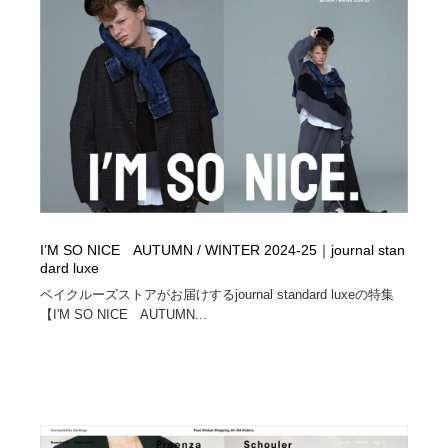
Drawing Software / お絵かきソフト・アプリ・ブラシ
ニュース・マガジン・メディア・SNS・YouTube
346
ニュース・マガジン・メディア・SNS・YouTube
I’M SO NICE AUTUMN / WINTER 2024-25｜journal stan
dard luxe
ベイクルーズストアがお届けするjournal standard luxeの特集
【I'M SO NICE AUTUMN...