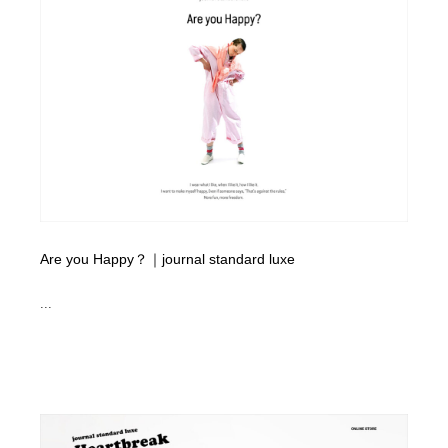
ホテル・旅館・温泉・銭湯・サウナ
旅行・観光・電車・航空会社
55
旅行・観光・電車・航空会社
アウトドア・キャンプ・登山
40
アウトドア・キャンプ・登山
スポーツ・スポーツ用品・トレーニング・ダイエット
71
スポーツ・スポーツ用品・トレーニング・ダイエット
ペット・トリミング
20
ペット・トリミング
ウェディング・結婚
38
Are you Happy？｜journal standard luxe
ウェディング・結婚
育児・ベイビー・玩具・絵本
27
...
育児・ベイビー・玩具・絵本
宗教・神社仏閣・禅・寺・神社
33
宗教・神社仏閣・禅・寺・神社
法律・監査・税理士・弁護士・司法書士・行政
29
法律・監査・税理士・弁護士・司法書士・行政
求人・採用・転職・就職・人材紹介
379