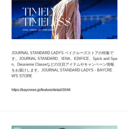
人気ランキング TOP100
業界別 登録Webサイト一覧
Web制作会社・プロダクション・デジタル
579
Web制作会社・プロダクション・デジタル
フォトグラファー・カメラマン・写真
257
JOURNAL STANDARD LADYS ベイクルーズストアの特集で
す。JOURNAL STANDARD、IENA、EDIFICE、Spick and Spa
n、Deuxieme Classeなどの注目アイテムやキャンペーン情報
フォトグラファー・カメラマン・写真
広告・マーケティング・PR・企画・プロデュース
182
をお届けします。JOURNAL STANDARD LADYS - BAYCRE
W'S STORE
広告・マーケティング・PR・企画・プロデュース
ブランディング・コンサルティング
151
https://baycrews.jp/feature/detail/3046
ブランディング・コンサルティング
グラフィックデザイン・デザイン事務所
485
グラフィックデザイン・デザイン事務所
印刷・製本・包装・グッズ
43
印刷・製本・包装・グッズ
イラストレーター
160