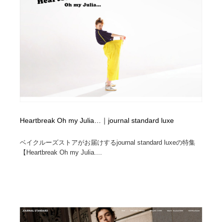
求人・採用・転職・就職・人材紹介
健康・医療・福祉・病院・歯医者・製薬・薬品
200
健康・医療・福祉・病院・歯医者・製薬・薬品
金融・銀行・投資・保険・M&A・商社
78
金融・銀行・投資・保険・M&A・商社
起業・事業支援・ボランティア・NPO
8
起業・事業支援・ボランティア・NPO
教育・スクール・保育・幼稚園・小中高・大学・専門学
173
校
教育・スクール・保育・幼稚園・小中高・大学・専門学
システム開発・IT・決済・アプリ・ソフトウェア
99
校
Heartbreak Oh my Julia…｜journal standard luxe
システム開発・IT・決済・アプリ・ソフトウェア
テクノロジー・AI・人工知能・スマートホーム・オンラ
74
ベイクルーズストアがお届けするjournal standard luxeの特集
イン
【Heartbreak Oh my Julia....
テクノロジー・AI・人工知能・スマートホーム・オンラ
日本伝統：着物・織物・舞踊・歌舞伎・茶道・華道・書
17
イン
道
日本伝統：着物・織物・舞踊・歌舞伎・茶道・華道・書
映画・アニメ・DVD・動画配信・放送・TV・ラジオ
65
道