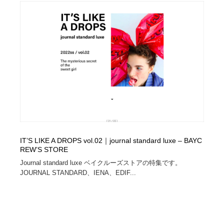
縫製・革製品・靴・鞄
55
縫製・革製品・靴・鞄
時計・腕時計
28
時計・腕時計
カメラ・レンズ
18
カメラ・レンズ
ジュエリー・装飾品
54
ジュエリー・装飾品
おもちゃ・ホビー・ゲーム
35
おもちゃ・ホビー・ゲーム
アニメーション・キャラクターデザイン
23
IT’S LIKE A DROPS vol.02｜journal standard luxe – BAYC
アニメーション・キャラクターデザイン
建築・空間・工務店・内装・店舗・環境デザイン
276
REW’S STORE
Journal standard luxe ベイクルーズストアの特集です。
建築・空間・工務店・内装・店舗・環境デザイン
建設・住宅・不動産・倉庫
197
JOURNAL STANDARD、IENA、EDIF...
建設・住宅・不動産・倉庫
オフィス・シェアオフィス・コワーキング・シェアス
46
ペース