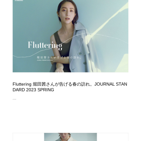
イラストレーター
コンテンツ・メディア制作会社
9
コンテンツ・メディア制作会社
フォント・フリーフォント / 書体
238
フォント・フリーフォント / 書体
レタリング・カリグラフィ・サイン・看板
31
レタリング・カリグラフィ・サイン・看板
編集・ライティング・コピーライター
19
編集・ライティング・コピーライター
スタイリスト・ヘア＆メークアップ・プロップ・セット
18
デザイン
Fluttering 堀田茜さんが告げる春の訪れ。JOURNAL STAN
DARD 2023 SPRING
スタイリスト・ヘア＆メークアップ・プロップ・セット
映像・クリエイター・プロダクション
164
デザイン
...
映像・クリエイター・プロダクション
撮影スタジオ・撮影用小物・背景ボード・リース・レン
20
タル
撮影スタジオ・撮影用小物・背景ボード・リース・レン
コーダー・エンジニア・デベロッパー
136
タル