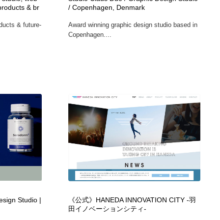
products & br
/ Copenhagen, Denmark
ホテル・旅館・温泉・銭湯・サウナ
スポーツ・スポーツ用品・トレーニング・ダイエット
71
ducts & future-
Award winning graphic design studio based in
Copenhagen....
スポーツ・スポーツ用品・トレーニング・ダイエット
育児・ベイビー・玩具・絵本
27
育児・ベイビー・玩具・絵本
求人・採用・転職・就職・人材紹介
379
求人・採用・転職・就職・人材紹介
起業・事業支援・ボランティア・NPO
8
起業・事業支援・ボランティア・NPO
テクノロジー・AI・人工知能・スマートホーム・オンライン
74
テクノロジー・AI・人工知能・スマートホーム・オンライン
音楽・アーティスト・楽器・舞台・演劇・ミュージカル・ダ
152
ンス
音楽・アーティスト・楽器・舞台・演劇・ミュージカル・ダ
マッチングサービス
22
ンス
esign Studio |
《公式》HANEDA INNOVATION CITY -羽
マッチングサービス
グラフィティ・Graffiti・ストリートアート
4
田イノベーションシティ-