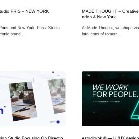
時計・腕時計
おもちゃ・ホビー・ゲーム
35
Studio PRIS – NEW YORK
MADE THOUGHT – Creative 
ndon & New York
Paris and New York, Fubiz Studio
At Made Thought, we shape vis
おもちゃ・ホビー・ゲーム
建設・住宅・不動産・倉庫
197
conic brand...
into icons of tomorr...
建設・住宅・不動産・倉庫
携帯電話・通信・サービス
15
携帯電話・通信・サービス
農業・林業・漁業・畜産・鉱業・燃料
54
農業・林業・漁業・畜産・鉱業・燃料
植物・花・ガーデニング・造園
42
植物・花・ガーデニング・造園
工業・加工・技術・機械・電気
59
工業・加工・技術・機械・電気
動物園・水族館・公園・テーマパーク・アミューズメント
23
動物園・水族館・公園・テーマパーク・アミューズメント
自動車・船・飛行機・交通・自転車
71
gn Studio Focusing On Directio
estudio/nk ® — UI/UX design