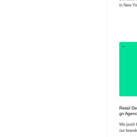
in New Yor
Retail De
gn Agenc
We push b
our brands