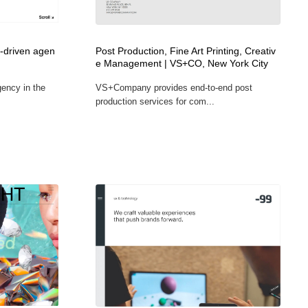
広告・マーケティング・PR・企画・プロデュース
印刷・製本・包装・グッズ
43
a-driven agen
Post Production, Fine Art Printing, Creativ
e Management | VS+CO, New York City
印刷・製本・包装・グッズ
フォント・フリーフォント / 書体
238
gency in the
VS+Company provides end-to-end post
production services for com...
フォント・フリーフォント / 書体
スタイリスト・ヘア＆メークアップ・プロップ・セットデザ
18
イン
スタイリスト・ヘア＆メークアップ・プロップ・セットデザ
コーダー・エンジニア・デベロッパー
136
イン
コーダー・エンジニア・デベロッパー
ネット通販・EC・オークション・フリマ
15
ネット通販・EC・オークション・フリマ
眼鏡・コンタクトレンズ・サングラス
30
眼鏡・コンタクトレンズ・サングラス
ネオンサイン・ネオン菅・オリジナル
7
ネオンサイン・ネオン菅・オリジナル
カメラ・レンズ
18