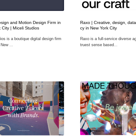
フォトグラファー・カメラマン・写真
グラフィックデザイン・デザイン事務所
485
esign and Motion Design Firm in
Raxo | Creative, design, dat
City | Miceli Studios
cy in New York City
グラフィックデザイン・デザイン事務所
コンテンツ・メディア制作会社
9
ios is a boutique digital design firm
Raxo is a full-service diverse a
 New ...
truest sense based...
コンテンツ・メディア制作会社
編集・ライティング・コピーライター
19
編集・ライティング・コピーライター
撮影スタジオ・撮影用小物・背景ボード・リース・レンタル
20
撮影スタジオ・撮影用小物・背景ボード・リース・レンタル
レンタルサーバー・クラウドサービス・ドメイン
10
レンタルサーバー・クラウドサービス・ドメイン
3D・CG・モーションデザイン
20
3D・CG・モーションデザイン
ライフスタイル・家具・生活雑貨・家電
320
ライフスタイル・家具・生活雑貨・家電
時計・腕時計
28