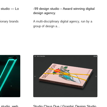
カメラ・レンズ
アニメーション・キャラクターデザイン
23
studio — Lo
-99 design studio – Award winning digital
design agency.
ionary brands
A multi-disciplinary digital agency, run by a
アニメーション・キャラクターデザイン
オフィス・シェアオフィス・コワーキング・シェアスペース
46
group of design a...
オフィス・シェアオフィス・コワーキング・シェアスペース
ファッション・洋服
511
ファッション・洋服
食品・飲料・酒・菓子
444
食品・飲料・酒・菓子
陶芸・窯・ガラス・木工・手工芸
34
陶芸・窯・ガラス・木工・手工芸
宇宙
9
宇宙
書籍・本屋・出版・作家・小説家・脚本家
58
書籍・本屋・出版・作家・小説家・脚本家
ホテル・旅館・温泉・銭湯・サウナ
149
 studio, web
Studio Claus Due / Graphic Design Studio