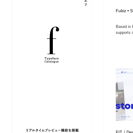
縫製・革製品・靴・鞄
ジュエリー・装飾品
54
Fubiz • 
Based in 
ジュエリー・装飾品
建築・空間・工務店・内装・店舗・環境デザイン
276
supports i
建築・空間・工務店・内装・店舗・環境デザイン
商業施設・商業ビル
33
商業施設・商業ビル
コスメ・化粧品・石鹸・シャンプー・ヘアケア・香水
220
コスメ・化粧品・石鹸・シャンプー・ヘアケア・香水
飲食・レストラン・カフェ
182
飲食・レストラン・カフェ
材料：糸・布・紙・プラスチック・石・木材
38
材料：糸・布・紙・プラスチック・石・木材
日本の歴史・資料・伝統・将棋・囲碁
4
日本の歴史・資料・伝統・将棋・囲碁
ヘアサロン・美容院・理髪店・エステ
60
FIT｜Desi