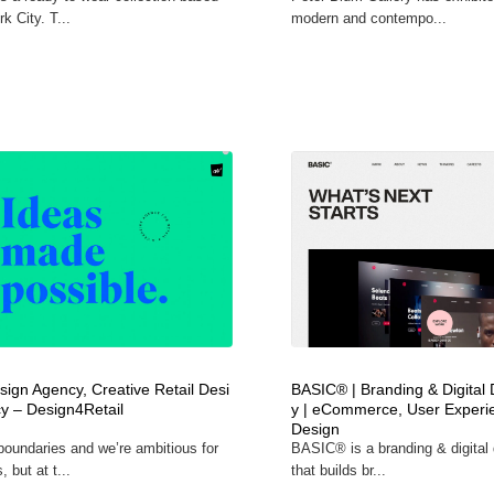
k City. T...
modern and contempo...
sign Agency, Creative Retail Desi
BASIC® | Branding & Digital
y – Design4Retail‎
y | eCommerce, User Experie
Design
oundaries and we’re ambitious for
BASIC® is a branding & digital
, but at t...
that builds br...