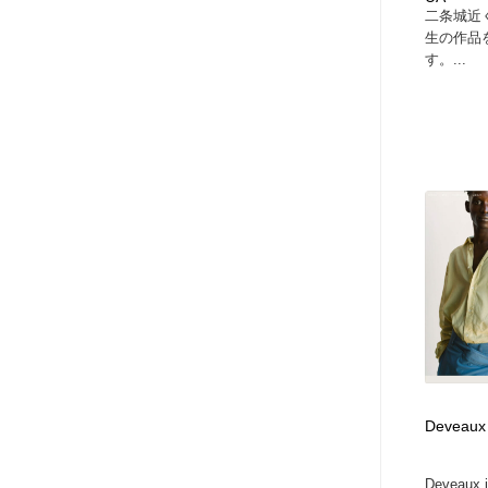
二条城近
生の作品
す。...
Deveaux
Deveaux i