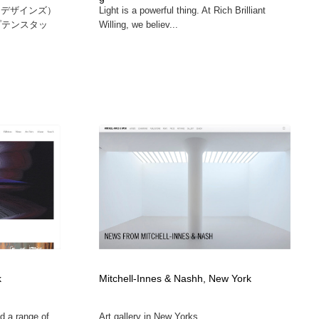
エラデザインズ）
Light is a powerful thing. At Rich Brilliant
ャプテンスタッ
Willing, we believ...
k
Mitchell-Innes & Nashh, New York
d a range of
Art gallery in New Yorks...