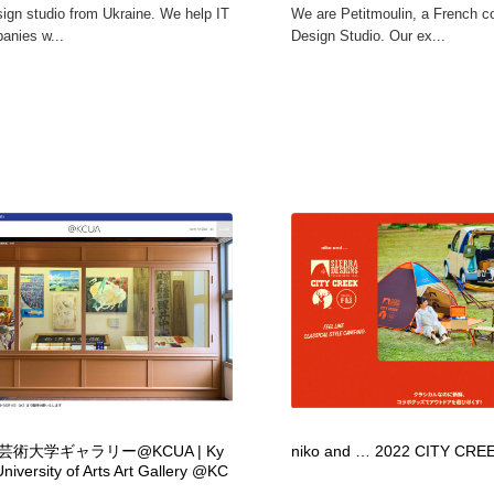
sign studio from Ukraine. We help IT
We are Petitmoulin, a French 
鉛筆画・木炭画・デッサン・クロッキー
Drawing Software / お絵かきソフト・アプリ・ブラシ
11
anies w...
Design Studio. Our ex...
Drawing Software / お絵かきソフト・アプリ・ブラシ
術大学ギャラリー@KCUA | Ky
niko and … 2022 CITY CRE
University of Arts Art Gallery @KC