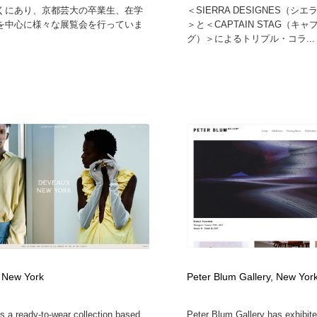
くにあり、京都芸大の卒業生、在学
＜SIERRA DESIGNES（シ
を中心に様々な展覧会を行っていま
＞と＜CAPTAIN STAG（キ
グ）＞によるトリプル・コラ...
 New York
Peter Blum Gallery, New Yor
s a ready-to-wear collection based
Peter Blum Gallery has exhibite