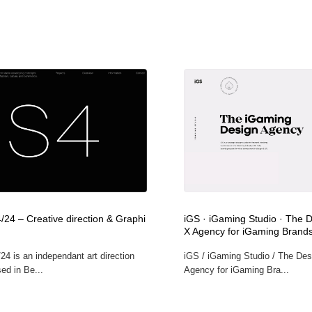
/24 – Creative direction & Graphi
iGS · iGaming Studio · The 
X Agency for iGaming Brand
24 is an independant art direction
iGS / iGaming Studio / The De
ed in Be...
Agency for iGaming Bra...