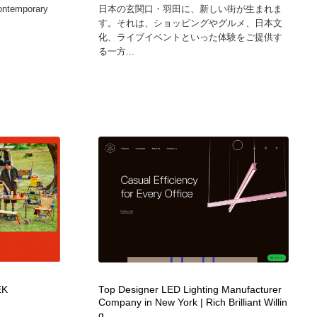
contemporary
日本の玄関口・羽田に、新しい街が生まれま
グラフィティ・Graffiti・ストリートアート
ニュース・マガジン・メディア・SNS・YouTube
346
す。それは、ショッピングやグルメ、日本文
化、ライブイベントといった体験をご提供す
る一方...
ニュース・マガジン・メディア・SNS・YouTube
EK
Top Designer LED Lighting Manufacturer
Company in New York | Rich Brilliant Willin
g