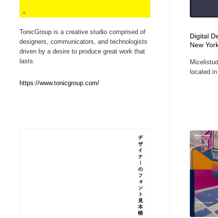
Web制作会社・プロダクション・デジタル
ブランディング・コンサルティング
151
TonicGroup is a creative studio comprised of
Digital D
designers, communicators, and technologists
New York 
ブランディング・コンサルティング
イラストレーター
160
driven by a desire to produce great work that
lasts.
Micelistud
located in
イラストレーター
レタリング・カリグラフィ・サイン・看板
31
https://www.tonicgroup.com/
レタリング・カリグラフィ・サイン・看板
映像・クリエイター・プロダクション
164
映像・クリエイター・プロダクション
Javascript・WordPress・CSS・SEO・コーディング
97
Javascript・WordPress・CSS・SEO・コーディング
フリー素材・写真・モックアップ
41
フリー素材・写真・モックアップ
プロダクト・インテリア
139
プロダクト・インテリア
縫製・革製品・靴・鞄
55