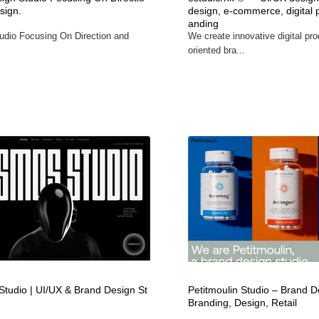
sign.
design, e-commerce, digital 
自動車・船・飛行機・交通・自転車
アウトドア・キャンプ・登山
40
anding
udio Focusing On Direction and
We create innovative digital pro
oriented bra...
アウトドア・キャンプ・登山
ウェディング・結婚
38
ウェディング・結婚
法律・監査・税理士・弁護士・司法書士・行政
29
法律・監査・税理士・弁護士・司法書士・行政
金融・銀行・投資・保険・M&A・商社
78
金融・銀行・投資・保険・M&A・商社
システム開発・IT・決済・アプリ・ソフトウェア
99
システム開発・IT・決済・アプリ・ソフトウェア
映画・アニメ・DVD・動画配信・放送・TV・ラジオ
65
映画・アニメ・DVD・動画配信・放送・TV・ラジオ
キャンペーン・イベント・ワークショップ・コンペティショ
77
ン
tudio | UI/UX & Brand Design St
Petitmoulin Studio – Brand D
キャンペーン・イベント・ワークショップ・コンペティショ
鉛筆画・木炭画・デッサン・クロッキー
15
ン
Branding, Design, Retail