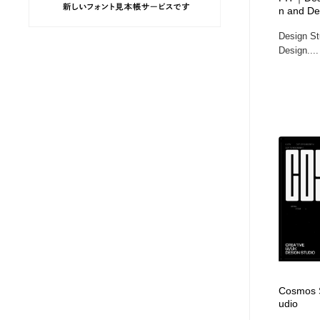
n and De
ヘアサロン・美容院・理髪店・エステ
旅行・観光・電車・航空会社
55
Design St
Design....
旅行・観光・電車・航空会社
ペット・トリミング
20
ペット・トリミング
宗教・神社仏閣・禅・寺・神社
33
宗教・神社仏閣・禅・寺・神社
健康・医療・福祉・病院・歯医者・製薬・薬品
200
健康・医療・福祉・病院・歯医者・製薬・薬品
教育・スクール・保育・幼稚園・小中高・大学・専門学校
173
教育・スクール・保育・幼稚園・小中高・大学・専門学校
日本伝統：着物・織物・舞踊・歌舞伎・茶道・華道・書道
17
日本伝統：着物・織物・舞踊・歌舞伎・茶道・華道・書道
芸能人・俳優・女優・タレント・モデル・芸能事務所
42
Cosmos S
芸能人・俳優・女優・タレント・モデル・芸能事務所
アート・芸術・美術館・美術展・博物館・ギャラリー
383
udio