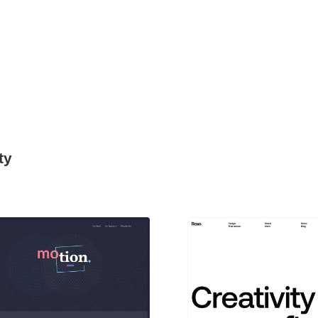
ty
現役Webデザイナーによるコラム
15
現役Webデザイナーによるコラム
人気ランキング TOP100
人気ランキング TOP100
フォトグラファー・カメラマン・写真
257