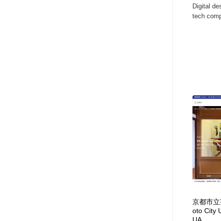
Digital de
アート・芸術・美術館・美術展・博物館・ギャラリー
GWD スタッフお気に入り
201
tech comp
GWD スタッフお気に入り
京都市立芸
oto City 
UA