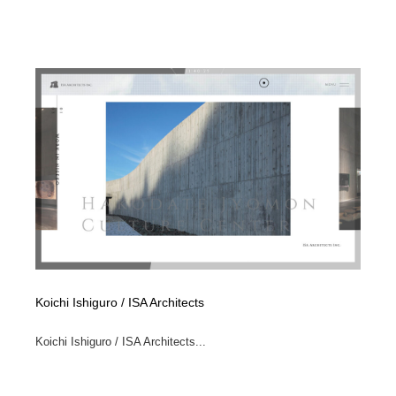
縫製・革製品・靴・鞄
55
縫製・革製品・靴・鞄
時計・腕時計
28
時計・腕時計
カメラ・レンズ
18
カメラ・レンズ
ジュエリー・装飾品
54
ジュエリー・装飾品
おもちゃ・ホビー・ゲーム
35
おもちゃ・ホビー・ゲーム
アニメーション・キャラクターデザイン
23
アニメーション・キャラクターデザイン
建築・空間・工務店・内装・店舗・環境デザイン
276
Koichi Ishiguro / ISA Architects
建築・空間・工務店・内装・店舗・環境デザイン
建設・住宅・不動産・倉庫
197
Koichi Ishiguro / ISA Architects...
建設・住宅・不動産・倉庫
オフィス・シェアオフィス・コワーキング・シェアス
46
ペース