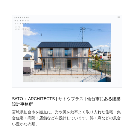
オフィス・シェアオフィス・コワーキング・シェアス
商業施設・商業ビル
33
ペース
商業施設・商業ビル
携帯電話・通信・サービス
15
携帯電話・通信・サービス
ファッション・洋服
511
ファッション・洋服
コスメ・化粧品・石鹸・シャンプー・ヘアケア・香水
220
コスメ・化粧品・石鹸・シャンプー・ヘアケア・香水
農業・林業・漁業・畜産・鉱業・燃料
54
農業・林業・漁業・畜産・鉱業・燃料
食品・飲料・酒・菓子
444
食品・飲料・酒・菓子
飲食・レストラン・カフェ
182
SATO＋ ARCHITECTS | サトウプラス | 仙台市にある建築
設計事務所
飲食・レストラン・カフェ
植物・花・ガーデニング・造園
42
宮城県仙台市を拠点に、光や風を効率よく取り入れた住宅・集
合住宅・病院・店舗などを設計しています。綿・麻などの風合
植物・花・ガーデニング・造園
陶芸・窯・ガラス・木工・手工芸
34
い豊かな衣類、...