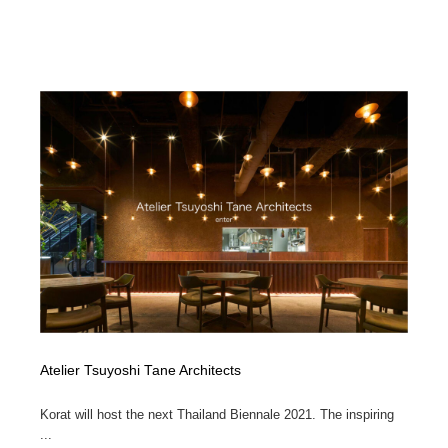
求人・採用・転職・就職・人材紹介
健康・医療・福祉・病院・歯医者・製薬・薬品
200
健康・医療・福祉・病院・歯医者・製薬・薬品
金融・銀行・投資・保険・M&A・商社
78
金融・銀行・投資・保険・M&A・商社
起業・事業支援・ボランティア・NPO
8
起業・事業支援・ボランティア・NPO
教育・スクール・保育・幼稚園・小中高・大学・専門学
173
校
教育・スクール・保育・幼稚園・小中高・大学・専門学
システム開発・IT・決済・アプリ・ソフトウェア
99
校
システム開発・IT・決済・アプリ・ソフトウェア
テクノロジー・AI・人工知能・スマートホーム・オンラ
74
イン
テクノロジー・AI・人工知能・スマートホーム・オンラ
日本伝統：着物・織物・舞踊・歌舞伎・茶道・華道・書
17
イン
道
Atelier Tsuyoshi Tane Architects
日本伝統：着物・織物・舞踊・歌舞伎・茶道・華道・書
映画・アニメ・DVD・動画配信・放送・TV・ラジオ
65
Korat will host the next Thailand Biennale 2021. The inspiring
道
...