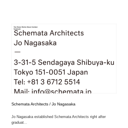
ホテル・旅館・温泉・銭湯・サウナ
旅行・観光・電車・航空会社
55
旅行・観光・電車・航空会社
アウトドア・キャンプ・登山
40
アウトドア・キャンプ・登山
スポーツ・スポーツ用品・トレーニング・ダイエット
71
スポーツ・スポーツ用品・トレーニング・ダイエット
ペット・トリミング
20
ペット・トリミング
ウェディング・結婚
38
ウェディング・結婚
育児・ベイビー・玩具・絵本
27
育児・ベイビー・玩具・絵本
宗教・神社仏閣・禅・寺・神社
33
宗教・神社仏閣・禅・寺・神社
法律・監査・税理士・弁護士・司法書士・行政
29
Schemata Architects / Jo Nagasaka
法律・監査・税理士・弁護士・司法書士・行政
求人・採用・転職・就職・人材紹介
379
Jo Nagasaka established Schemata Architects right after
graduat...