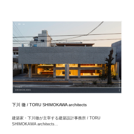
コーダー・エンジニア・デベロッパー
Javascript・WordPress・CSS・SEO・コーディング
97
Javascript・WordPress・CSS・SEO・コーディング
レンタルサーバー・クラウドサービス・ドメイン
10
レンタルサーバー・クラウドサービス・ドメイン
ネット通販・EC・オークション・フリマ
15
ネット通販・EC・オークション・フリマ
フリー素材・写真・モックアップ
41
フリー素材・写真・モックアップ
3D・CG・モーションデザイン
21
3D・CG・モーションデザイン
眼鏡・コンタクトレンズ・サングラス
30
眼鏡・コンタクトレンズ・サングラス
プロダクト・インテリア
139
プロダクト・インテリア
下川 徹 / TORU SHIMOKAWA architects
ライフスタイル・家具・生活雑貨・家電
320
建築家・下川徹が主宰する建築設計事務所 / TORU
ライフスタイル・家具・生活雑貨・家電
ネオンサイン・ネオン菅・オリジナル
7
SHIMOKAWA architects...
ネオンサイン・ネオン菅・オリジナル