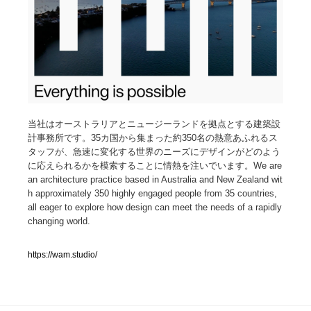
人気ランキング TOP100
業界別 登録Webサイト一覧
Web制作会社・プロダクション・デジタル
579
当社はオーストラリアとニュージーランドを拠点とする建築設
Web制作会社・プロダクション・デジタル
フォトグラファー・カメラマン・写真
257
計事務所です。35カ国から集まった約350名の熱意あふれるス
タッフが、急速に変化する世界のニーズにデザインがどのよう
フォトグラファー・カメラマン・写真
広告・マーケティング・PR・企画・プロデュース
182
に応えられるかを模索することに情熱を注いでいます。We are
an architecture practice based in Australia and New Zealand wit
h approximately 350 highly engaged people from 35 countries,
広告・マーケティング・PR・企画・プロデュース
ブランディング・コンサルティング
151
all eager to explore how design can meet the needs of a rapidly
changing world.
ブランディング・コンサルティング
グラフィックデザイン・デザイン事務所
485
https://wam.studio/
グラフィックデザイン・デザイン事務所
印刷・製本・包装・グッズ
43
印刷・製本・包装・グッズ
イラストレーター
160