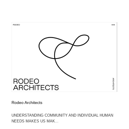
陶芸・窯・ガラス・木工・手工芸
材料：糸・布・紙・プラスチック・石・木材
38
材料：糸・布・紙・プラスチック・石・木材
工業・加工・技術・機械・電気
59
工業・加工・技術・機械・電気
宇宙
9
宇宙
日本の歴史・資料・伝統・将棋・囲碁
4
日本の歴史・資料・伝統・将棋・囲碁
動物園・水族館・公園・テーマパーク・アミューズメン
23
ト
動物園・水族館・公園・テーマパーク・アミューズメン
書籍・本屋・出版・作家・小説家・脚本家
58
ト
書籍・本屋・出版・作家・小説家・脚本家
ヘアサロン・美容院・理髪店・エステ
60
Rodeo Architects
ヘアサロン・美容院・理髪店・エステ
自動車・船・飛行機・交通・自転車
71
UNDERSTANDING COMMUNITY AND INDIVIDUAL HUMAN
自動車・船・飛行機・交通・自転車
ホテル・旅館・温泉・銭湯・サウナ
149
NEEDS MAKES US MAK...