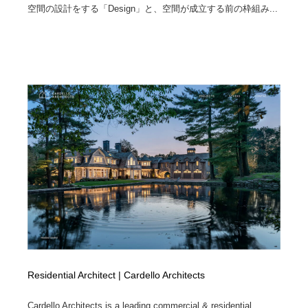
空間の設計をする「Design」と、空間が成立する前の枠組み...
Residential Architect | Cardello Architects
Cardello Architects is a leading commercial & residential