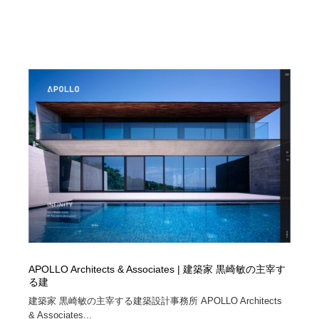
映画・アニメ・DVD・動画配信・放送・TV・ラジオ
音楽・アーティスト・楽器・舞台・演劇・ミュージカ
152
ル・ダンス
音楽・アーティスト・楽器・舞台・演劇・ミュージカ
芸能人・俳優・女優・タレント・モデル・芸能事務所
42
ル・ダンス
芸能人・俳優・女優・タレント・モデル・芸能事務所
キャンペーン・イベント・ワークショップ・コンペティ
77
ション
キャンペーン・イベント・ワークショップ・コンペティ
マッチングサービス
22
ション
マッチングサービス
アート・芸術・美術館・美術展・博物館・ギャラリー
383
アート・芸術・美術館・美術展・博物館・ギャラリー
鉛筆画・木炭画・デッサン・クロッキー
15
鉛筆画・木炭画・デッサン・クロッキー
グラフィティ・Graffiti・ストリートアート
4
APOLLO Architects & Associates | 建築家 黒崎敏の主宰す
グラフィティ・Graffiti・ストリートアート
GWD スタッフお気に入り
201
る建
建築家 黒崎敏の主宰する建築設計事務所 APOLLO Architects
GWD スタッフお気に入り
Drawing Software / お絵かきソフト・アプリ・ブラシ
11
& Associates...