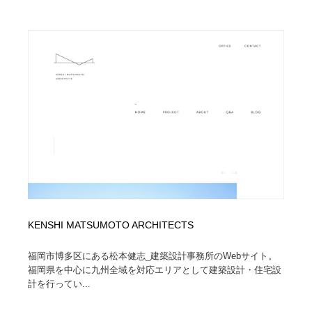
イラストレーター
コンテンツ・メディア制作会社
9
コンテンツ・メディア制作会社
フォント・フリーフォント / 書体
238
フォント・フリーフォント / 書体
レタリング・カリグラフィ・サイン・看板
31
レタリング・カリグラフィ・サイン・看板
編集・ライティング・コピーライター
19
編集・ライティング・コピーライター
スタイリスト・ヘア＆メークアップ・プロップ・セット
18
デザイン
スタイリスト・ヘア＆メークアップ・プロップ・セット
映像・クリエイター・プロダクション
164
デザイン
KENSHI MATSUMOTO ARCHITECTS
映像・クリエイター・プロダクション
撮影スタジオ・撮影用小物・背景ボード・リース・レン
20
タル
福岡市博多区にある松本健志_建築設計事務所のWebサイト。
福岡県を中心に九州全域を対応エリアとして建築設計・住宅設
撮影スタジオ・撮影用小物・背景ボード・リース・レン
コーダー・エンジニア・デベロッパー
136
計を行ってい...
タル