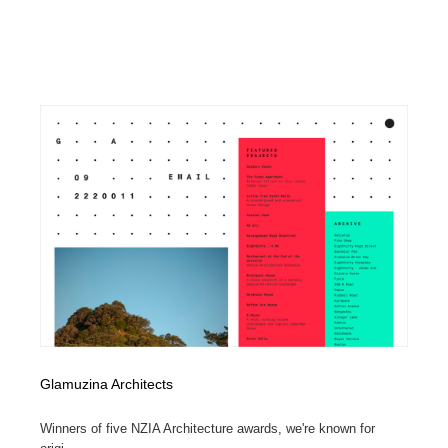
Drawing Software / お絵かきソフト・アプリ・ブラシ
ニュース・マガジン・メディア・SNS・YouTube
346
ニュース・マガジン・メディア・SNS・YouTube
Glamuzina Architects
Winners of five NZIA Architecture awards, we're known for