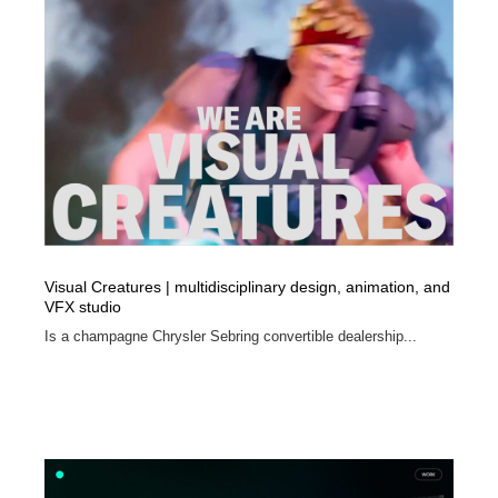
求人・採用・転職・就職・人材紹介
健康・医療・福祉・病院・歯医者・製薬・薬品
200
健康・医療・福祉・病院・歯医者・製薬・薬品
金融・銀行・投資・保険・M&A・商社
78
金融・銀行・投資・保険・M&A・商社
起業・事業支援・ボランティア・NPO
8
起業・事業支援・ボランティア・NPO
教育・スクール・保育・幼稚園・小中高・大学・専門学
173
校
教育・スクール・保育・幼稚園・小中高・大学・専門学
システム開発・IT・決済・アプリ・ソフトウェア
99
校
Visual Creatures | multidisciplinary design, animation, and
システム開発・IT・決済・アプリ・ソフトウェア
テクノロジー・AI・人工知能・スマートホーム・オンラ
VFX studio
74
イン
Is a champagne Chrysler Sebring convertible dealership...
テクノロジー・AI・人工知能・スマートホーム・オンラ
日本伝統：着物・織物・舞踊・歌舞伎・茶道・華道・書
17
イン
道
日本伝統：着物・織物・舞踊・歌舞伎・茶道・華道・書
映画・アニメ・DVD・動画配信・放送・TV・ラジオ
65
道