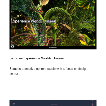
コーダー・エンジニア・デベロッパー
Javascript・WordPress・CSS・SEO・コーディング
97
Javascript・WordPress・CSS・SEO・コーディング
レンタルサーバー・クラウドサービス・ドメイン
10
レンタルサーバー・クラウドサービス・ドメイン
ネット通販・EC・オークション・フリマ
15
ネット通販・EC・オークション・フリマ
フリー素材・写真・モックアップ
41
フリー素材・写真・モックアップ
3D・CG・モーションデザイン
21
Bemo — Experience Worlds Unseen
3D・CG・モーションデザイン
眼鏡・コンタクトレンズ・サングラス
30
Bemo is a creative content studio with a focus on design,
眼鏡・コンタクトレンズ・サングラス
プロダクト・インテリア
139
anima...
プロダクト・インテリア
ライフスタイル・家具・生活雑貨・家電
321
ライフスタイル・家具・生活雑貨・家電
ネオンサイン・ネオン菅・オリジナル
7
ネオンサイン・ネオン菅・オリジナル