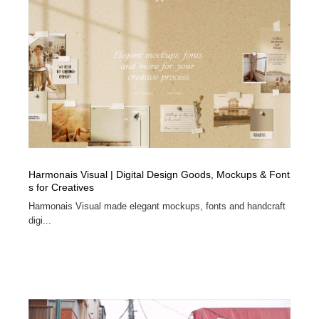
陶芸・窯・ガラス・木工・手工芸
材料：糸・布・紙・プラスチック・石・木材
38
材料：糸・布・紙・プラスチック・石・木材
工業・加工・技術・機械・電気
59
工業・加工・技術・機械・電気
宇宙
9
宇宙
日本の歴史・資料・伝統・将棋・囲碁
4
日本の歴史・資料・伝統・将棋・囲碁
動物園・水族館・公園・テーマパーク・アミューズメン
23
ト
Harmonais Visual | Digital Design Goods, Mockups & Font
s for Creatives
動物園・水族館・公園・テーマパーク・アミューズメン
書籍・本屋・出版・作家・小説家・脚本家
58
ト
Harmonais Visual made elegant mockups, fonts and handcraft
digi...
書籍・本屋・出版・作家・小説家・脚本家
ヘアサロン・美容院・理髪店・エステ
60
ヘアサロン・美容院・理髪店・エステ
自動車・船・飛行機・交通・自転車
71
自動車・船・飛行機・交通・自転車
ホテル・旅館・温泉・銭湯・サウナ
149