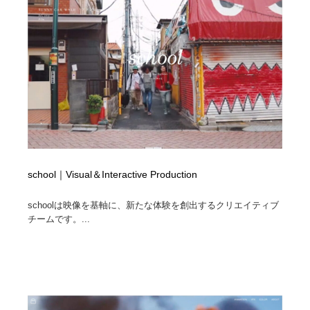
ホテル・旅館・温泉・銭湯・サウナ
旅行・観光・電車・航空会社
55
旅行・観光・電車・航空会社
アウトドア・キャンプ・登山
40
アウトドア・キャンプ・登山
スポーツ・スポーツ用品・トレーニング・ダイエット
71
スポーツ・スポーツ用品・トレーニング・ダイエット
ペット・トリミング
20
ペット・トリミング
ウェディング・結婚
38
school｜Visual＆Interactive Production
ウェディング・結婚
育児・ベイビー・玩具・絵本
27
schoolは映像を基軸に、新たな体験を創出するクリエイティブ
育児・ベイビー・玩具・絵本
宗教・神社仏閣・禅・寺・神社
33
チームです。...
宗教・神社仏閣・禅・寺・神社
法律・監査・税理士・弁護士・司法書士・行政
29
法律・監査・税理士・弁護士・司法書士・行政
求人・採用・転職・就職・人材紹介
379