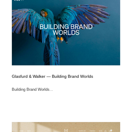
オフィス・シェアオフィス・コワーキング・シェアス
商業施設・商業ビル
33
ペース
商業施設・商業ビル
携帯電話・通信・サービス
15
携帯電話・通信・サービス
ファッション・洋服
511
ファッション・洋服
コスメ・化粧品・石鹸・シャンプー・ヘアケア・香水
220
コスメ・化粧品・石鹸・シャンプー・ヘアケア・香水
農業・林業・漁業・畜産・鉱業・燃料
54
農業・林業・漁業・畜産・鉱業・燃料
食品・飲料・酒・菓子
444
Glasfurd & Walker — Building Brand Worlds
Building Brand Worlds...
食品・飲料・酒・菓子
飲食・レストラン・カフェ
182
飲食・レストラン・カフェ
植物・花・ガーデニング・造園
42
植物・花・ガーデニング・造園
陶芸・窯・ガラス・木工・手工芸
34