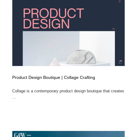
縫製・革製品・靴・鞄
55
縫製・革製品・靴・鞄
時計・腕時計
28
時計・腕時計
カメラ・レンズ
18
カメラ・レンズ
ジュエリー・装飾品
54
ジュエリー・装飾品
おもちゃ・ホビー・ゲーム
35
おもちゃ・ホビー・ゲーム
アニメーション・キャラクターデザイン
23
Product Design Boutique | Collage Crafting
アニメーション・キャラクターデザイン
建築・空間・工務店・内装・店舗・環境デザイン
276
Collage is a contemporary product design boutique that creates
...
建築・空間・工務店・内装・店舗・環境デザイン
建設・住宅・不動産・倉庫
197
建設・住宅・不動産・倉庫
オフィス・シェアオフィス・コワーキング・シェアス
46
ペース