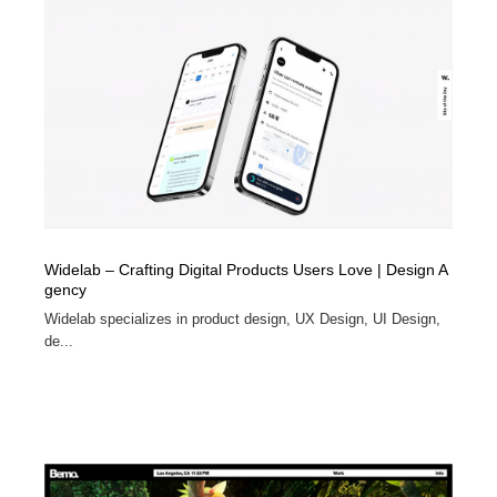
イラストレーター
コンテンツ・メディア制作会社
9
コンテンツ・メディア制作会社
フォント・フリーフォント / 書体
238
フォント・フリーフォント / 書体
レタリング・カリグラフィ・サイン・看板
31
レタリング・カリグラフィ・サイン・看板
編集・ライティング・コピーライター
19
編集・ライティング・コピーライター
スタイリスト・ヘア＆メークアップ・プロップ・セット
18
デザイン
Widelab – Crafting Digital Products Users Love | Design A
gency
Widelab specializes in product design, UX Design, UI Design,
スタイリスト・ヘア＆メークアップ・プロップ・セット
映像・クリエイター・プロダクション
164
デザイン
de...
映像・クリエイター・プロダクション
撮影スタジオ・撮影用小物・背景ボード・リース・レン
20
タル
撮影スタジオ・撮影用小物・背景ボード・リース・レン
コーダー・エンジニア・デベロッパー
136
タル