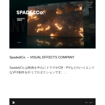
映画・アニメ・DVD・動画配信・放送・TV・ラジオ
音楽・アーティスト・楽器・舞台・演劇・ミュージカ
152
ル・ダンス
音楽・アーティスト・楽器・舞台・演劇・ミュージカ
芸能人・俳優・女優・タレント・モデル・芸能事務所
42
ル・ダンス
芸能人・俳優・女優・タレント・モデル・芸能事務所
キャンペーン・イベント・ワークショップ・コンペティ
77
ション
キャンペーン・イベント・ワークショップ・コンペティ
マッチングサービス
22
ション
マッチングサービス
アート・芸術・美術館・美術展・博物館・ギャラリー
383
Spade&Co. – VISUAL EFFECTS COMPANY
アート・芸術・美術館・美術展・博物館・ギャラリー
鉛筆画・木炭画・デッサン・クロッキー
15
Spade&Co.は映画を中心にドラマやCM・PVなどのハイエンド
なVFX制作を行うプロダクションです。...
鉛筆画・木炭画・デッサン・クロッキー
グラフィティ・Graffiti・ストリートアート
4
グラフィティ・Graffiti・ストリートアート
GWD スタッフお気に入り
201
GWD スタッフお気に入り
Drawing Software / お絵かきソフト・アプリ・ブラシ
11