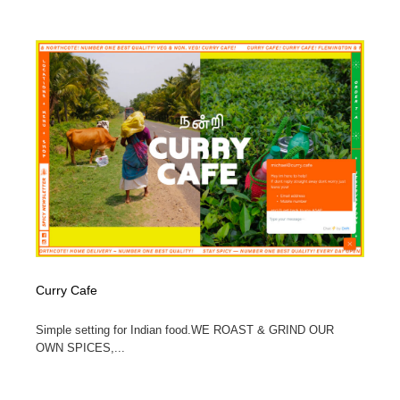
求人・採用・転職・就職・人材紹介
健康・医療・福祉・病院・歯医者・製薬・薬品
200
健康・医療・福祉・病院・歯医者・製薬・薬品
金融・銀行・投資・保険・M&A・商社
78
金融・銀行・投資・保険・M&A・商社
起業・事業支援・ボランティア・NPO
8
起業・事業支援・ボランティア・NPO
教育・スクール・保育・幼稚園・小中高・大学・専門学
173
校
教育・スクール・保育・幼稚園・小中高・大学・専門学
システム開発・IT・決済・アプリ・ソフトウェア
99
校
システム開発・IT・決済・アプリ・ソフトウェア
テクノロジー・AI・人工知能・スマートホーム・オンラ
74
イン
Curry Cafe
テクノロジー・AI・人工知能・スマートホーム・オンラ
日本伝統：着物・織物・舞踊・歌舞伎・茶道・華道・書
17
イン
道
Simple setting for Indian food.WE ROAST & GRIND OUR
OWN SPICES,...
日本伝統：着物・織物・舞踊・歌舞伎・茶道・華道・書
映画・アニメ・DVD・動画配信・放送・TV・ラジオ
65
道