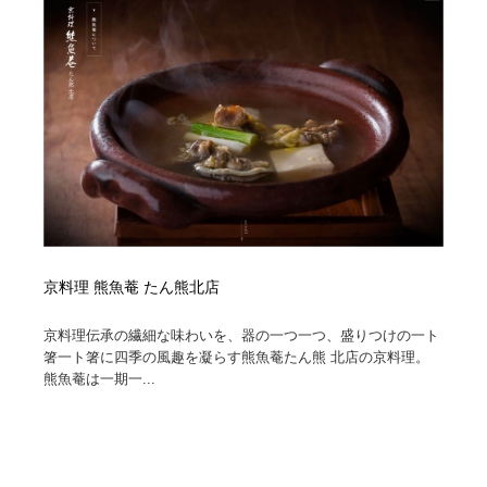
オフィス・シェアオフィス・コワーキング・シェアス
商業施設・商業ビル
33
ペース
商業施設・商業ビル
携帯電話・通信・サービス
15
携帯電話・通信・サービス
ファッション・洋服
511
ファッション・洋服
コスメ・化粧品・石鹸・シャンプー・ヘアケア・香水
220
コスメ・化粧品・石鹸・シャンプー・ヘアケア・香水
農業・林業・漁業・畜産・鉱業・燃料
54
農業・林業・漁業・畜産・鉱業・燃料
食品・飲料・酒・菓子
444
京料理 熊魚菴 たん熊北店
食品・飲料・酒・菓子
飲食・レストラン・カフェ
182
京料理伝承の繊細な味わいを、器の一つ一つ、盛りつけの一ト
箸一ト箸に四季の風趣を凝らす熊魚菴たん熊 北店の京料理。
熊魚菴は一期一...
飲食・レストラン・カフェ
植物・花・ガーデニング・造園
42
植物・花・ガーデニング・造園
陶芸・窯・ガラス・木工・手工芸
34