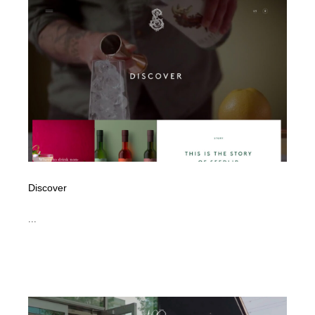
イラストレーター
コンテンツ・メディア制作会社
9
コンテンツ・メディア制作会社
フォント・フリーフォント / 書体
238
フォント・フリーフォント / 書体
レタリング・カリグラフィ・サイン・看板
31
レタリング・カリグラフィ・サイン・看板
編集・ライティング・コピーライター
19
編集・ライティング・コピーライター
スタイリスト・ヘア＆メークアップ・プロップ・セット
18
デザイン
Discover
スタイリスト・ヘア＆メークアップ・プロップ・セット
映像・クリエイター・プロダクション
164
デザイン
...
映像・クリエイター・プロダクション
撮影スタジオ・撮影用小物・背景ボード・リース・レン
20
タル
撮影スタジオ・撮影用小物・背景ボード・リース・レン
コーダー・エンジニア・デベロッパー
136
タル