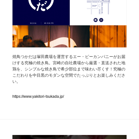
人気ランキング TOP100
業界別 登録Webサイト一覧
Web制作会社・プロダクション・デジタル
579
Web制作会社・プロダクション・デジタル
フォトグラファー・カメラマン・写真
257
焼鳥つかだは塚田農場を運営するエー・ピーカンパニーがお届
けする究極の焼き鳥。宮崎の自社農場から厳選・直送された地
鶏を、シンプルな焼き鳥で希少部位まで味わい尽くす！究極の
フォトグラファー・カメラマン・写真
広告・マーケティング・PR・企画・プロデュース
182
こだわりを中目黒のモダンな空間でたっぷりとお楽しみくださ
い。
広告・マーケティング・PR・企画・プロデュース
ブランディング・コンサルティング
151
https://www.yakitori-tsukada.jp/
ブランディング・コンサルティング
グラフィックデザイン・デザイン事務所
485
グラフィックデザイン・デザイン事務所
印刷・製本・包装・グッズ
43
印刷・製本・包装・グッズ
イラストレーター
160