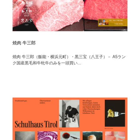
焼肉 牛三郎
焼肉 牛三郎（飯能・横浜元町）・黒三宝（八王子）－ A5ラン
ク国産黒毛和牛牝牛のみを一頭買い...