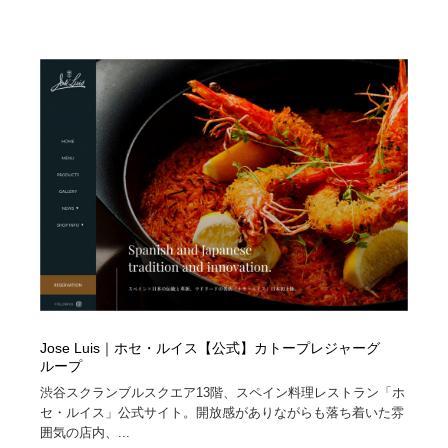
Drawing Software / お絵かきソフト・アプリ・ブラシ
ニュース・マガジン・メディア・SNS・YouTube
346
ニュース・マガジン・メディア・SNS・YouTube
Jose Luis｜ホセ・ルイス【公式】カトープレジャーグ
ループ
渋谷スクランブルスクエア13階、スペイン料理レストラン「ホ
セ・ルイス」公式サイト。開放感がありながらも落ち着いた雰
囲気の店内、...