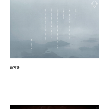
縫製・革製品・靴・鞄
55
縫製・革製品・靴・鞄
時計・腕時計
28
時計・腕時計
カメラ・レンズ
18
カメラ・レンズ
ジュエリー・装飾品
54
ジュエリー・装飾品
おもちゃ・ホビー・ゲーム
35
おもちゃ・ホビー・ゲーム
アニメーション・キャラクターデザイン
23
茶方會
アニメーション・キャラクターデザイン
建築・空間・工務店・内装・店舗・環境デザイン
276
...
建築・空間・工務店・内装・店舗・環境デザイン
建設・住宅・不動産・倉庫
197
建設・住宅・不動産・倉庫
オフィス・シェアオフィス・コワーキング・シェアス
46
ペース