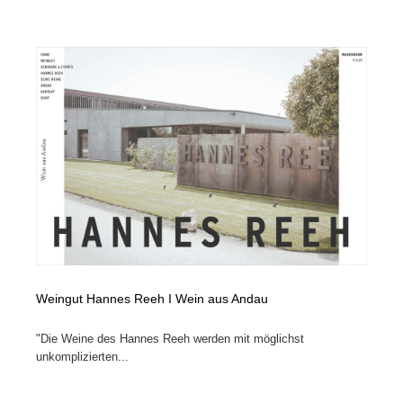
映画・アニメ・DVD・動画配信・放送・TV・ラジオ
音楽・アーティスト・楽器・舞台・演劇・ミュージカ
152
ル・ダンス
音楽・アーティスト・楽器・舞台・演劇・ミュージカ
芸能人・俳優・女優・タレント・モデル・芸能事務所
42
ル・ダンス
芸能人・俳優・女優・タレント・モデル・芸能事務所
キャンペーン・イベント・ワークショップ・コンペティ
77
ション
キャンペーン・イベント・ワークショップ・コンペティ
マッチングサービス
22
ション
マッチングサービス
アート・芸術・美術館・美術展・博物館・ギャラリー
383
アート・芸術・美術館・美術展・博物館・ギャラリー
鉛筆画・木炭画・デッサン・クロッキー
15
Weingut Hannes Reeh I Wein aus Andau
鉛筆画・木炭画・デッサン・クロッキー
グラフィティ・Graffiti・ストリートアート
4
"Die Weine des Hannes Reeh werden mit möglichst
グラフィティ・Graffiti・ストリートアート
GWD スタッフお気に入り
201
unkomplizierten...
GWD スタッフお気に入り
Drawing Software / お絵かきソフト・アプリ・ブラシ
11