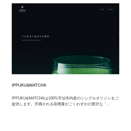
陶芸・窯・ガラス・木工・手工芸
材料：糸・布・紙・プラスチック・石・木材
38
材料：糸・布・紙・プラスチック・石・木材
工業・加工・技術・機械・電気
59
工業・加工・技術・機械・電気
宇宙
9
宇宙
日本の歴史・資料・伝統・将棋・囲碁
4
日本の歴史・資料・伝統・将棋・囲碁
動物園・水族館・公園・テーマパーク・アミューズメン
23
ト
動物園・水族館・公園・テーマパーク・アミューズメン
書籍・本屋・出版・作家・小説家・脚本家
58
ト
IPPUKU&MATCHA
書籍・本屋・出版・作家・小説家・脚本家
ヘアサロン・美容院・理髪店・エステ
60
IPPUKU&MATCHAは100%宇治市内産のシングルオリジンをご
提供します。手摘される収穫量がごくわずかの贅沢な「...
ヘアサロン・美容院・理髪店・エステ
自動車・船・飛行機・交通・自転車
71
自動車・船・飛行機・交通・自転車
ホテル・旅館・温泉・銭湯・サウナ
149