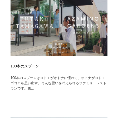
コーダー・エンジニア・デベロッパー
Javascript・WordPress・CSS・SEO・コーディング
97
Javascript・WordPress・CSS・SEO・コーディング
レンタルサーバー・クラウドサービス・ドメイン
10
レンタルサーバー・クラウドサービス・ドメイン
ネット通販・EC・オークション・フリマ
15
ネット通販・EC・オークション・フリマ
フリー素材・写真・モックアップ
41
フリー素材・写真・モックアップ
3D・CG・モーションデザイン
20
100本のスプーン
3D・CG・モーションデザイン
眼鏡・コンタクトレンズ・サングラス
30
100本のスプーンはコドモがオトナに憧れて、オトナがコドモ
眼鏡・コンタクトレンズ・サングラス
プロダクト・インテリア
139
ゴコロを思い出す。そんな思いを叶えられるファミリーレスト
ランです。東...
プロダクト・インテリア
ライフスタイル・家具・生活雑貨・家電
320
ライフスタイル・家具・生活雑貨・家電
ネオンサイン・ネオン菅・オリジナル
7
ネオンサイン・ネオン菅・オリジナル