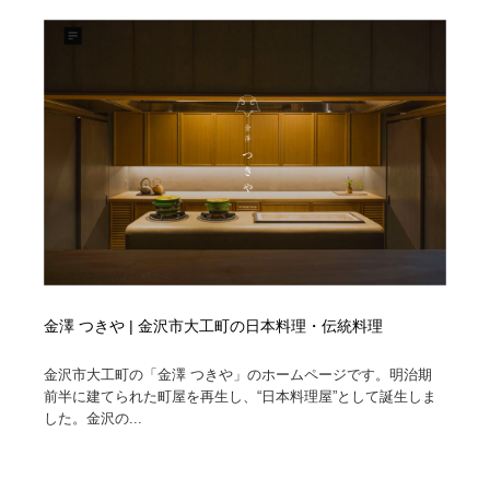
ホテル・旅館・温泉・銭湯・サウナ
旅行・観光・電車・航空会社
55
旅行・観光・電車・航空会社
アウトドア・キャンプ・登山
40
アウトドア・キャンプ・登山
スポーツ・スポーツ用品・トレーニング・ダイエット
71
スポーツ・スポーツ用品・トレーニング・ダイエット
ペット・トリミング
20
ペット・トリミング
ウェディング・結婚
38
ウェディング・結婚
育児・ベイビー・玩具・絵本
27
金澤 つきや | 金沢市大工町の日本料理・伝統料理
育児・ベイビー・玩具・絵本
宗教・神社仏閣・禅・寺・神社
33
金沢市大工町の「金澤 つきや」のホームページです。明治期
宗教・神社仏閣・禅・寺・神社
法律・監査・税理士・弁護士・司法書士・行政
29
前半に建てられた町屋を再生し、“日本料理屋”として誕生しま
した。金沢の...
法律・監査・税理士・弁護士・司法書士・行政
求人・採用・転職・就職・人材紹介
379