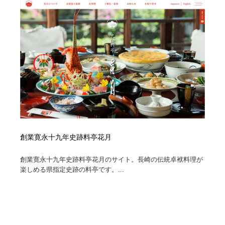
創業寛永十九年史跡料亭花月
創業寛永十九年史跡料亭花月のサイト。長崎の伝統卓袱料理が
楽しめる県指定史跡の料亭です。...