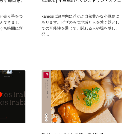
らす毎日を。
Kamos | 小豆島のピザレストラン・カフェ
と売り手をつ
kamosは瀬戸内に浮かぶ自然豊かな小豆島に
組んできまし
あります。ピザのもつ地域と人を繋ぐ器とし
うち時間に彩
ての可能性を通じて、関わる人や場を醸し、
発...