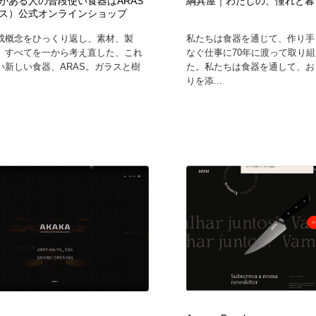
がある人の普段使い食器はARAS
綱具屋｜わたしの、憧れと暮
ス）公式オンラインショップ
成概念をひっくり返し、素材、製
私たちは食器を通じて、作り手
、すべてを一から考え直した、これ
なぐ仕事に70年に渡って取り
い新しい食器、ARAS。ガラスと樹
た。私たちは食器を通して、お
りを添...