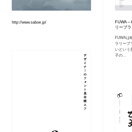
Web制作会社・プロダクション・デジタル
ブランディング・コンサルティング
151
FUWA
http://www.saboe.jp/
リーブラ
ブランディング・コンサルティング
イラストレーター
160
FUWA
ラリーブ
イラストレーター
レタリング・カリグラフィ・サイン・看板
31
いという
子の...
レタリング・カリグラフィ・サイン・看板
映像・クリエイター・プロダクション
164
映像・クリエイター・プロダクション
Javascript・WordPress・CSS・SEO・コーディング
97
Javascript・WordPress・CSS・SEO・コーディング
フリー素材・写真・モックアップ
41
フリー素材・写真・モックアップ
プロダクト・インテリア
139
プロダクト・インテリア
縫製・革製品・靴・鞄
55