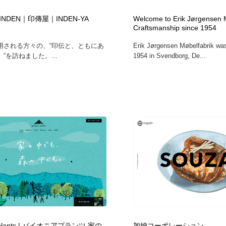
自動車・船・飛行機・交通・自転車
アウトドア・キャンプ・登山
40
ith INDEN｜印傳屋｜INDEN-YA
Welcome to Erik Jørgensen 
Craftsmanship since 1954
アウトドア・キャンプ・登山
ウェディング・結婚
38
用される方々の、“印伝と、ともにあ
Erik Jørgensen Møbelfabrik was
”を訪ねました。...
1954 in Svendborg, De...
ウェディング・結婚
法律・監査・税理士・弁護士・司法書士・行政
29
法律・監査・税理士・弁護士・司法書士・行政
金融・銀行・投資・保険・M&A・商社
78
金融・銀行・投資・保険・M&A・商社
システム開発・IT・決済・アプリ・ソフトウェア
99
システム開発・IT・決済・アプリ・ソフトウェア
映画・アニメ・DVD・動画配信・放送・TV・ラジオ
65
映画・アニメ・DVD・動画配信・放送・TV・ラジオ
キャンペーン・イベント・ワークショップ・コンペティショ
77
ン
キャンペーン・イベント・ワークショップ・コンペティショ
鉛筆画・木炭画・デッサン・クロッキー
15
ン
r plants | パイオニアプランツ 家の
加納コーポレーション