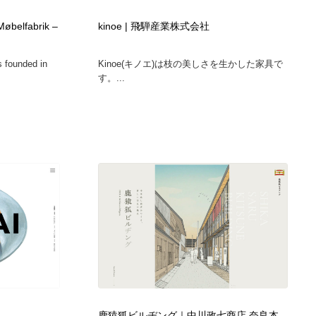
ホテル・旅館・温泉・銭湯・サウナ
スポーツ・スポーツ用品・トレーニング・ダイエット
71
Møbelfabrik –
kinoe | 飛騨産業株式会社
スポーツ・スポーツ用品・トレーニング・ダイエット
育児・ベイビー・玩具・絵本
27
 founded in
Kinoe(キノエ)は枝の美しさを生かした家具で
す。...
育児・ベイビー・玩具・絵本
求人・採用・転職・就職・人材紹介
379
求人・採用・転職・就職・人材紹介
起業・事業支援・ボランティア・NPO
8
起業・事業支援・ボランティア・NPO
テクノロジー・AI・人工知能・スマートホーム・オンライン
74
テクノロジー・AI・人工知能・スマートホーム・オンライン
音楽・アーティスト・楽器・舞台・演劇・ミュージカル・ダ
152
ンス
音楽・アーティスト・楽器・舞台・演劇・ミュージカル・ダ
マッチングサービス
22
ンス
マッチングサービス
グラフィティ・Graffiti・ストリートアート
4
鹿猿狐ビルヂング｜中川政七商店 奈良本