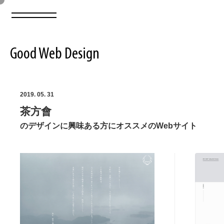
Good Web Design
2026年08月07日の登録サイト数は8549件です
2019. 05. 31
茶方會
登録Webサイト全一覧
8549
のデザインに興味ある方にオススメのWebサイト
登録Webサイト全一覧!
ABOUT
ABOUT
業界別 登録Webサイト一覧
Web制作会社・プロダクション・デジタル
579