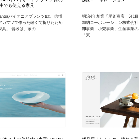
中でも使える家具
鉛筆画・木炭画・デッサン・クロッキー
Drawing Software / お絵かきソフト・アプリ・ブラシ
11
r plants(パイオニアプランツ)は、信州
明治4年創業「尾粂商店」5代
アカマツで作った軽くて折りたため
加納コーポレーション株式会社
Drawing Software / お絵かきソフト・アプリ・ブラシ
具。 普段は、家の...
卸事業、小売事業、生産事業の
「東...