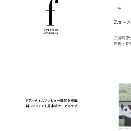
縫製・革製品・靴・鞄
ジュエリー・装飾品
54
乙文 –
ジュエリー・装飾品
建築・空間・工務店・内装・店舗・環境デザイン
276
京都島原
建築・空間・工務店・内装・店舗・環境デザイン
商業施設・商業ビル
33
料理・京寿
商業施設・商業ビル
コスメ・化粧品・石鹸・シャンプー・ヘアケア・香水
220
コスメ・化粧品・石鹸・シャンプー・ヘアケア・香水
飲食・レストラン・カフェ
181
飲食・レストラン・カフェ
材料：糸・布・紙・プラスチック・石・木材
38
材料：糸・布・紙・プラスチック・石・木材
日本の歴史・資料・伝統・将棋・囲碁
4
日本の歴史・資料・伝統・将棋・囲碁
ヘアサロン・美容院・理髪店・エステ
60