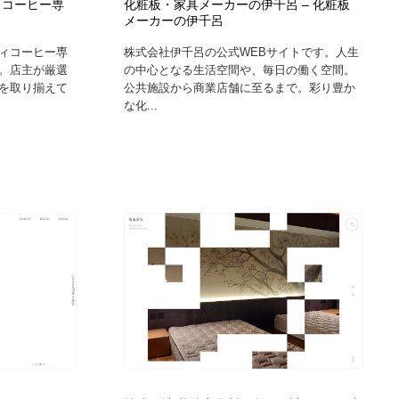
ィコーヒー専
化粧板・家具メーカーの伊千呂 – 化粧板
メーカーの伊千呂
ィコーヒー専
株式会社伊千呂の公式WEBサイトです。人生
。店主が厳選
の中心となる生活空間や、毎日の働く空間。
を取り揃えて
公共施設から商業店舗に至るまで。彩り豊か
な化...