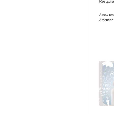
Restaura
A new res
Argentian