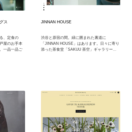
広告・マーケティング・PR・企画・プロデュース
印刷・製本・包装・グッズ
43
グス
JINNAN HOUSE
印刷・製本・包装・グッズ
フォント・フリーフォント / 書体
238
る、定食の
渋谷と原宿の間。緑に囲まれた裏道に
戸屋のお手本
「JINNAN HOUSE」はあります。日々に寄り
フォント・フリーフォント / 書体
スタイリスト・ヘア＆メークアップ・プロップ・セットデザ
18
。一品一品ご
添った茶食堂「SAKUU 茶空」ギャラリー...
イン
スタイリスト・ヘア＆メークアップ・プロップ・セットデザ
コーダー・エンジニア・デベロッパー
136
イン
コーダー・エンジニア・デベロッパー
ネット通販・EC・オークション・フリマ
15
ネット通販・EC・オークション・フリマ
眼鏡・コンタクトレンズ・サングラス
30
眼鏡・コンタクトレンズ・サングラス
ネオンサイン・ネオン菅・オリジナル
7
ネオンサイン・ネオン菅・オリジナル
カメラ・レンズ
18