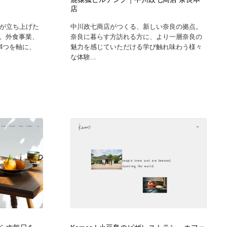
店
グラフィティ・Graffiti・ストリートアート
ニュース・マガジン・メディア・SNS・YouTube
346
目が立ち上げた
中川政七商店がつくる、新しい奈良の拠点。
。外食事業、
奈良に暮らす方訪れる方に、より一層奈良の
ニュース・マガジン・メディア・SNS・YouTube
4つを軸に、
魅力を感じていただける学び触れ味わう様々
な体験...