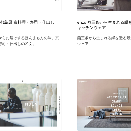
時計・腕時計
おもちゃ・ホビー・ゲーム
35
 京都島原 京料理・寿司・仕出し
enzo 燕三条から生まれる
おもちゃ・ホビー・ゲーム
建設・住宅・不動産・倉庫
197
キッチンウェア
からお届けするほんまもんの味。京
燕三条から生まれる縁を造る最
建設・住宅・不動産・倉庫
携帯電話・通信・サービス
15
司・仕出しの乙文。...
ウェア...
携帯電話・通信・サービス
農業・林業・漁業・畜産・鉱業・燃料
54
農業・林業・漁業・畜産・鉱業・燃料
植物・花・ガーデニング・造園
42
植物・花・ガーデニング・造園
工業・加工・技術・機械・電気
59
工業・加工・技術・機械・電気
動物園・水族館・公園・テーマパーク・アミューズメント
23
動物園・水族館・公園・テーマパーク・アミューズメント
自動車・船・飛行機・交通・自転車
71