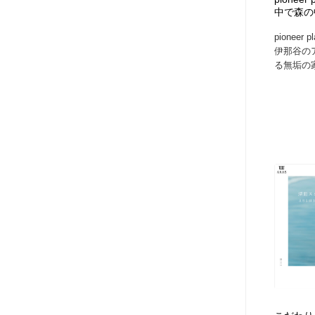
中で森の
アート・芸術・美術館・美術展・博物館・ギャラリー
GWD スタッフお気に入り
201
pionee
伊那谷の
GWD スタッフお気に入り
る無垢の家