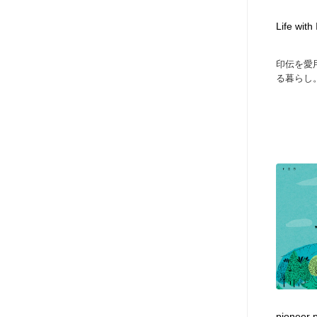
ヘアサロン・美容院・理髪店・エステ
旅行・観光・電車・航空会社
55
Life w
旅行・観光・電車・航空会社
ペット・トリミング
20
印伝を愛
る暮らし。
ペット・トリミング
宗教・神社仏閣・禅・寺・神社
33
宗教・神社仏閣・禅・寺・神社
健康・医療・福祉・病院・歯医者・製薬・薬品
200
健康・医療・福祉・病院・歯医者・製薬・薬品
教育・スクール・保育・幼稚園・小中高・大学・専門学校
173
教育・スクール・保育・幼稚園・小中高・大学・専門学校
日本伝統：着物・織物・舞踊・歌舞伎・茶道・華道・書道
17
日本伝統：着物・織物・舞踊・歌舞伎・茶道・華道・書道
芸能人・俳優・女優・タレント・モデル・芸能事務所
42
芸能人・俳優・女優・タレント・モデル・芸能事務所
アート・芸術・美術館・美術展・博物館・ギャラリー
383
pionee