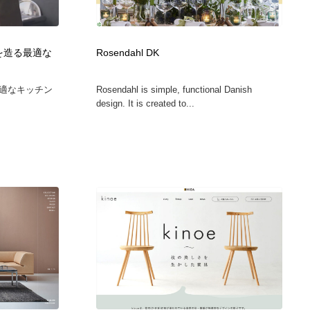
カメラ・レンズ
アニメーション・キャラクターデザイン
23
縁を造る最適な
Rosendahl DK
アニメーション・キャラクターデザイン
オフィス・シェアオフィス・コワーキング・シェアスペース
46
適なキッチン
Rosendahl is simple, functional Danish
オフィス・シェアオフィス・コワーキング・シェアスペース
ファッション・洋服
511
design. It is created to...
ファッション・洋服
食品・飲料・酒・菓子
444
食品・飲料・酒・菓子
陶芸・窯・ガラス・木工・手工芸
34
陶芸・窯・ガラス・木工・手工芸
宇宙
9
宇宙
書籍・本屋・出版・作家・小説家・脚本家
58
書籍・本屋・出版・作家・小説家・脚本家
ホテル・旅館・温泉・銭湯・サウナ
149