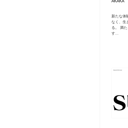
AKAKA
新たな体
なく、生
る。 満
す...