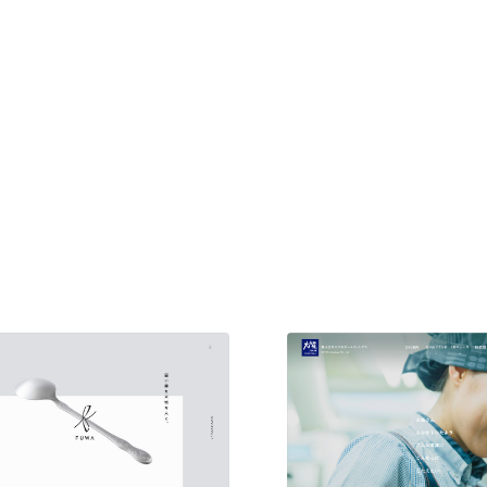
現役Webデザイナーによるコラム
15
現役Webデザイナーによるコラム
人気ランキング TOP100
人気ランキング TOP100
フォトグラファー・カメラマン・写真
257