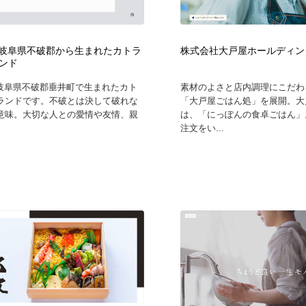
フォトグラファー・カメラマン・写真
グラフィックデザイン・デザイン事務所
485
 – 岐阜県不破郡から生まれたカトラ
株式会社大戸屋ホールディン
ンド
グラフィックデザイン・デザイン事務所
コンテンツ・メディア制作会社
9
は岐阜県不破郡垂井町で生まれたカト
素材のよさと店内調理にこだわ
ランドです。不破とは決して破れな
「大戸屋ごはん処」を展開。大
コンテンツ・メディア制作会社
編集・ライティング・コピーライター
19
意味。大切な人との愛情や友情、親
は、「にっぽんの食卓ごはん」
注文をい...
編集・ライティング・コピーライター
撮影スタジオ・撮影用小物・背景ボード・リース・レンタル
20
撮影スタジオ・撮影用小物・背景ボード・リース・レンタル
レンタルサーバー・クラウドサービス・ドメイン
10
レンタルサーバー・クラウドサービス・ドメイン
3D・CG・モーションデザイン
20
3D・CG・モーションデザイン
ライフスタイル・家具・生活雑貨・家電
320
ライフスタイル・家具・生活雑貨・家電
時計・腕時計
28