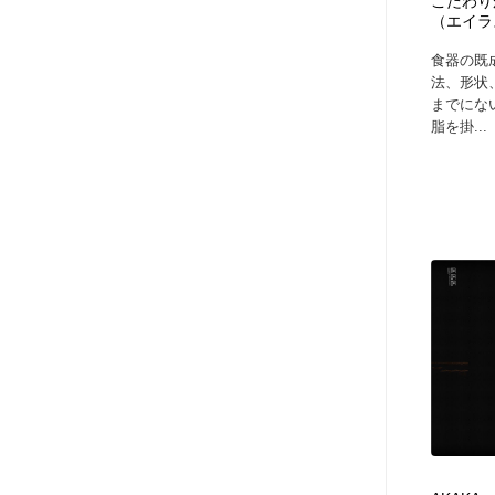
こだわり
（エイラ
食器の既
法、形状
までにな
脂を掛...