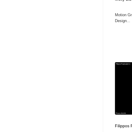
ヘアサロン・美容院・理髪店・エステ
旅行・観光・電車・航空会社
55
Motion Gr
Design...
旅行・観光・電車・航空会社
ペット・トリミング
20
ペット・トリミング
宗教・神社仏閣・禅・寺・神社
33
宗教・神社仏閣・禅・寺・神社
健康・医療・福祉・病院・歯医者・製薬・薬品
200
健康・医療・福祉・病院・歯医者・製薬・薬品
教育・スクール・保育・幼稚園・小中高・大学・専門学校
173
教育・スクール・保育・幼稚園・小中高・大学・専門学校
日本伝統：着物・織物・舞踊・歌舞伎・茶道・華道・書道
17
日本伝統：着物・織物・舞踊・歌舞伎・茶道・華道・書道
芸能人・俳優・女優・タレント・モデル・芸能事務所
42
芸能人・俳優・女優・タレント・モデル・芸能事務所
アート・芸術・美術館・美術展・博物館・ギャラリー
383
Filippos