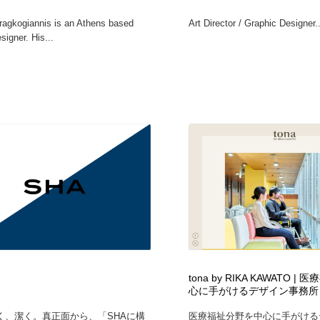
鉛筆画・木炭画・デッサン・クロッキー
Drawing Software / お絵かきソフト・アプリ・ブラシ
11
Fragkogiannis is an Athens based
Art Director / Graphic Designer..
signer. His...
Drawing Software / お絵かきソフト・アプリ・ブラシ
tona by RIKA KAWATO 
心に手がけるデザイン事務所
く、潔く。真正面から、「SHAに構
医療福祉分野を中心に手がける