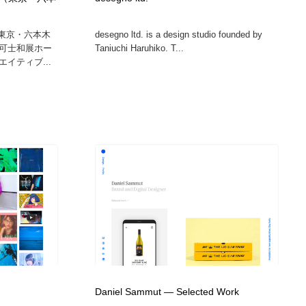
ホテル・旅館・温泉・銭湯・サウナ
スポーツ・スポーツ用品・トレーニング・ダイエット
71
で東京・六本木
desegno ltd. is a design studio founded by
可士和展ホー
Taniuchi Haruhiko. T...
スポーツ・スポーツ用品・トレーニング・ダイエット
育児・ベイビー・玩具・絵本
27
イティブ...
育児・ベイビー・玩具・絵本
求人・採用・転職・就職・人材紹介
379
求人・採用・転職・就職・人材紹介
起業・事業支援・ボランティア・NPO
8
起業・事業支援・ボランティア・NPO
テクノロジー・AI・人工知能・スマートホーム・オンライン
74
テクノロジー・AI・人工知能・スマートホーム・オンライン
音楽・アーティスト・楽器・舞台・演劇・ミュージカル・ダ
152
ンス
音楽・アーティスト・楽器・舞台・演劇・ミュージカル・ダ
マッチングサービス
22
ンス
マッチングサービス
グラフィティ・Graffiti・ストリートアート
4
Daniel Sammut — Selected Work