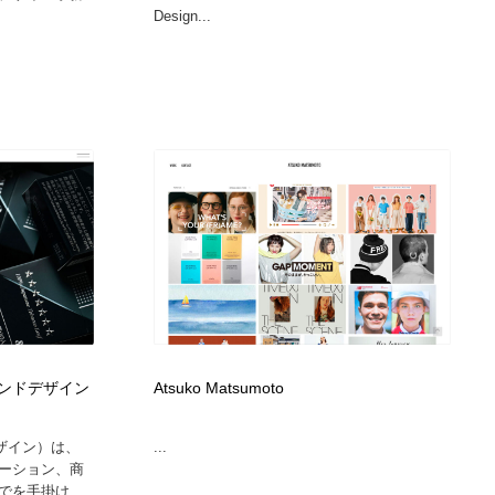
Design...
 グランドデザイン
Atsuko Matsumoto
デザイン）は、
...
ーション、商
を手掛け...