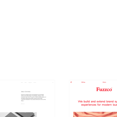
現役Webデザイナーによるコラム
15
現役Webデザイナーによるコラム
人気ランキング TOP100
人気ランキング TOP100
フォトグラファー・カメラマン・写真
257