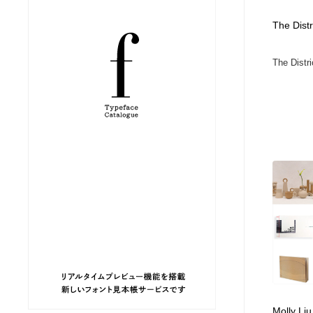
縫製・革製品・靴・鞄
ジュエリー・装飾品
54
The Distr
The Distri
ジュエリー・装飾品
建築・空間・工務店・内装・店舗・環境デザイン
276
建築・空間・工務店・内装・店舗・環境デザイン
商業施設・商業ビル
33
商業施設・商業ビル
コスメ・化粧品・石鹸・シャンプー・ヘアケア・香水
220
コスメ・化粧品・石鹸・シャンプー・ヘアケア・香水
飲食・レストラン・カフェ
182
飲食・レストラン・カフェ
材料：糸・布・紙・プラスチック・石・木材
38
材料：糸・布・紙・プラスチック・石・木材
日本の歴史・資料・伝統・将棋・囲碁
4
日本の歴史・資料・伝統・将棋・囲碁
ヘアサロン・美容院・理髪店・エステ
60
Molly Liu