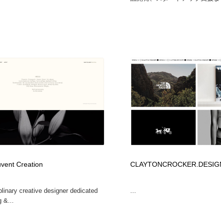
uvent Creation
CLAYTONCROCKER.DESIG
plinary creative designer dedicated
...
g &...