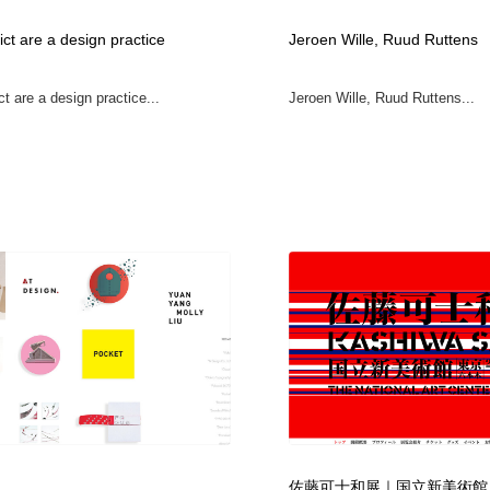
時計・腕時計
おもちゃ・ホビー・ゲーム
35
ict are a design practice
Jeroen Wille, Ruud Ruttens
ct are a design practice...
Jeroen Wille, Ruud Ruttens...
おもちゃ・ホビー・ゲーム
建設・住宅・不動産・倉庫
197
建設・住宅・不動産・倉庫
携帯電話・通信・サービス
15
携帯電話・通信・サービス
農業・林業・漁業・畜産・鉱業・燃料
54
農業・林業・漁業・畜産・鉱業・燃料
植物・花・ガーデニング・造園
42
植物・花・ガーデニング・造園
工業・加工・技術・機械・電気
59
工業・加工・技術・機械・電気
動物園・水族館・公園・テーマパーク・アミューズメント
23
動物園・水族館・公園・テーマパーク・アミューズメント
自動車・船・飛行機・交通・自転車
71
佐藤可士和展｜国立新美術館