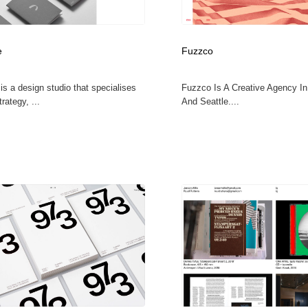
フォトグラファー・カメラマン・写真
グラフィックデザイン・デザイン事務所
485
e
Fuzzco
グラフィックデザイン・デザイン事務所
コンテンツ・メディア制作会社
9
s a design studio that specialises
Fuzzco Is A Creative Agency In
rategy, ...
And Seattle....
コンテンツ・メディア制作会社
編集・ライティング・コピーライター
19
編集・ライティング・コピーライター
撮影スタジオ・撮影用小物・背景ボード・リース・レンタル
20
撮影スタジオ・撮影用小物・背景ボード・リース・レンタル
レンタルサーバー・クラウドサービス・ドメイン
10
レンタルサーバー・クラウドサービス・ドメイン
3D・CG・モーションデザイン
20
3D・CG・モーションデザイン
ライフスタイル・家具・生活雑貨・家電
320
ライフスタイル・家具・生活雑貨・家電
時計・腕時計
28