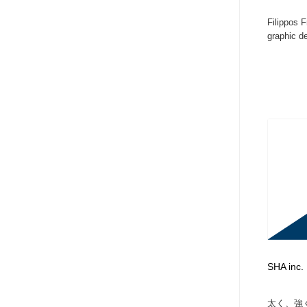
アート・芸術・美術館・美術展・博物館・ギャラリー
GWD スタッフお気に入り
201
Filippos 
graphic de
GWD スタッフお気に入り
SHA inc.
太く、強