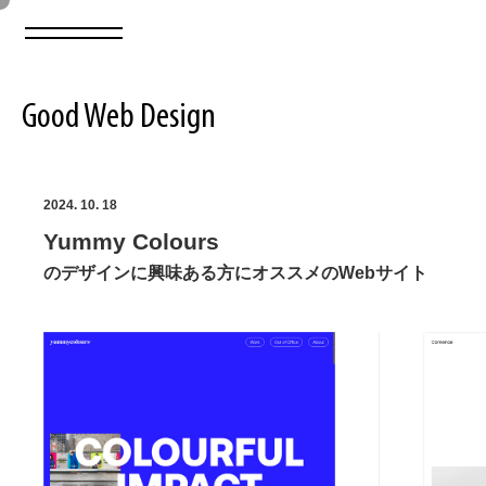
Good Web Design
2026年08月08日の登録サイト数は8550件です
2024. 10. 18
Yummy Colours
登録Webサイト全一覧
8550
のデザインに興味ある方にオススメのWebサイト
登録Webサイト全一覧!
ABOUT
ABOUT
業界別 登録Webサイト一覧
Web制作会社・プロダクション・デジタル
579