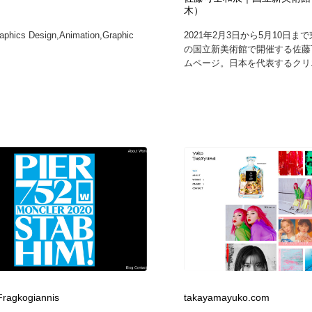
木）
自動車・船・飛行機・交通・自転車
アウトドア・キャンプ・登山
40
aphics Design,Animation,Graphic
2021年2月3日から5月10日ま
の国立新美術館で開催する佐藤
アウトドア・キャンプ・登山
ウェディング・結婚
38
ムページ。日本を代表するクリエ
ウェディング・結婚
法律・監査・税理士・弁護士・司法書士・行政
29
法律・監査・税理士・弁護士・司法書士・行政
金融・銀行・投資・保険・M&A・商社
78
金融・銀行・投資・保険・M&A・商社
システム開発・IT・決済・アプリ・ソフトウェア
99
システム開発・IT・決済・アプリ・ソフトウェア
映画・アニメ・DVD・動画配信・放送・TV・ラジオ
65
映画・アニメ・DVD・動画配信・放送・TV・ラジオ
キャンペーン・イベント・ワークショップ・コンペティショ
77
ン
キャンペーン・イベント・ワークショップ・コンペティショ
鉛筆画・木炭画・デッサン・クロッキー
15
ン
 Fragkogiannis
takayamayuko.com