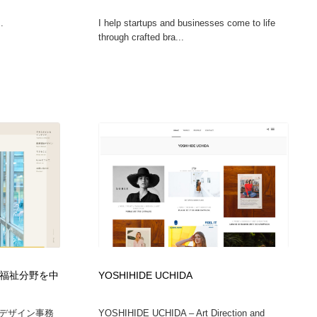
グラフィティ・Graffiti・ストリートアート
ニュース・マガジン・メディア・SNS・YouTube
346
.
I help startups and businesses come to life
through crafted bra...
ニュース・マガジン・メディア・SNS・YouTube
| 医療福祉分野を中
YOSHIHIDE UCHIDA
デザイン事務
YOSHIHIDE UCHIDA – Art Direction and