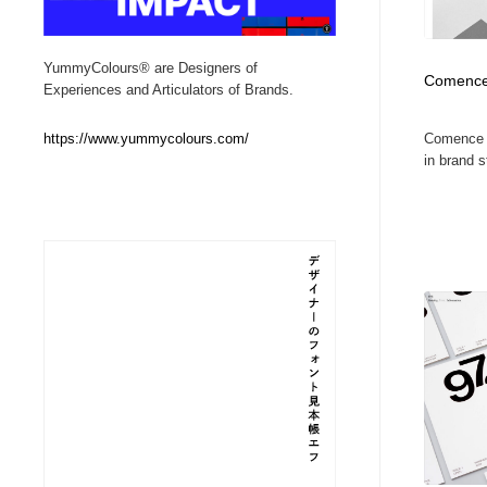
Web制作会社・プロダクション・デジタル
ブランディング・コンサルティング
151
YummyColours® are Designers of
Comenc
Experiences and Articulators of Brands.
ブランディング・コンサルティング
イラストレーター
160
Comence i
https://www.yummycolours.com/
in brand st
イラストレーター
レタリング・カリグラフィ・サイン・看板
31
レタリング・カリグラフィ・サイン・看板
映像・クリエイター・プロダクション
164
映像・クリエイター・プロダクション
Javascript・WordPress・CSS・SEO・コーディング
97
Javascript・WordPress・CSS・SEO・コーディング
フリー素材・写真・モックアップ
41
フリー素材・写真・モックアップ
プロダクト・インテリア
139
プロダクト・インテリア
縫製・革製品・靴・鞄
55