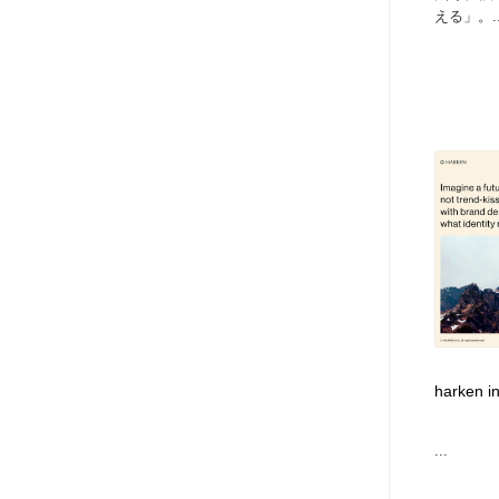
える」。..
harken i
...