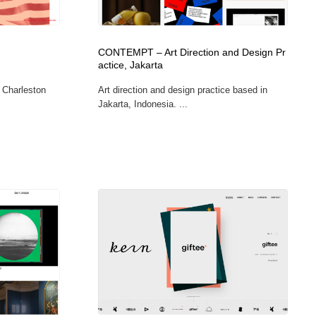
広告・マーケティング・PR・企画・プロデュース
印刷・製本・包装・グッズ
43
CONTEMPT – Art Direction and Design Pr
actice, Jakarta
印刷・製本・包装・グッズ
フォント・フリーフォント / 書体
238
 Charleston
Art direction and design practice based in
Jakarta, Indonesia. ...
フォント・フリーフォント / 書体
スタイリスト・ヘア＆メークアップ・プロップ・セットデザ
18
イン
スタイリスト・ヘア＆メークアップ・プロップ・セットデザ
コーダー・エンジニア・デベロッパー
136
イン
コーダー・エンジニア・デベロッパー
ネット通販・EC・オークション・フリマ
15
ネット通販・EC・オークション・フリマ
眼鏡・コンタクトレンズ・サングラス
30
眼鏡・コンタクトレンズ・サングラス
ネオンサイン・ネオン菅・オリジナル
7
ネオンサイン・ネオン菅・オリジナル
カメラ・レンズ
18