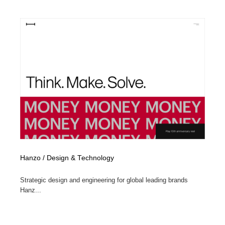
陶芸・窯・ガラス・木工・手工芸
材料：糸・布・紙・プラスチック・石・木材
38
材料：糸・布・紙・プラスチック・石・木材
工業・加工・技術・機械・電気
59
工業・加工・技術・機械・電気
宇宙
9
宇宙
日本の歴史・資料・伝統・将棋・囲碁
4
日本の歴史・資料・伝統・将棋・囲碁
動物園・水族館・公園・テーマパーク・アミューズメン
23
ト
動物園・水族館・公園・テーマパーク・アミューズメン
書籍・本屋・出版・作家・小説家・脚本家
58
ト
Hanzo / Design & Technology
書籍・本屋・出版・作家・小説家・脚本家
ヘアサロン・美容院・理髪店・エステ
60
Strategic design and engineering for global leading brands
ヘアサロン・美容院・理髪店・エステ
自動車・船・飛行機・交通・自転車
71
Hanz...
自動車・船・飛行機・交通・自転車
ホテル・旅館・温泉・銭湯・サウナ
149