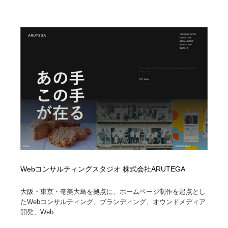
映画・アニメ・DVD・動画配信・放送・TV・ラジオ
音楽・アーティスト・楽器・舞台・演劇・ミュージカ
152
ル・ダンス
音楽・アーティスト・楽器・舞台・演劇・ミュージカ
芸能人・俳優・女優・タレント・モデル・芸能事務所
42
ル・ダンス
芸能人・俳優・女優・タレント・モデル・芸能事務所
キャンペーン・イベント・ワークショップ・コンペティ
77
ション
キャンペーン・イベント・ワークショップ・コンペティ
マッチングサービス
22
ション
マッチングサービス
アート・芸術・美術館・美術展・博物館・ギャラリー
383
アート・芸術・美術館・美術展・博物館・ギャラリー
鉛筆画・木炭画・デッサン・クロッキー
15
Webコンサルティングスタジオ 株式会社ARUTEGA
鉛筆画・木炭画・デッサン・クロッキー
グラフィティ・Graffiti・ストリートアート
4
大阪・東京・奄美大島を拠点に、ホームページ制作を起点とし
グラフィティ・Graffiti・ストリートアート
GWD スタッフお気に入り
201
たWebコンサルティング、ブランディング、オウンドメディア
開発、Web...
GWD スタッフお気に入り
Drawing Software / お絵かきソフト・アプリ・ブラシ
11