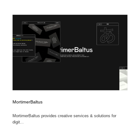
求人・採用・転職・就職・人材紹介
健康・医療・福祉・病院・歯医者・製薬・薬品
200
健康・医療・福祉・病院・歯医者・製薬・薬品
金融・銀行・投資・保険・M&A・商社
78
金融・銀行・投資・保険・M&A・商社
起業・事業支援・ボランティア・NPO
8
起業・事業支援・ボランティア・NPO
教育・スクール・保育・幼稚園・小中高・大学・専門学
173
校
教育・スクール・保育・幼稚園・小中高・大学・専門学
システム開発・IT・決済・アプリ・ソフトウェア
99
校
システム開発・IT・決済・アプリ・ソフトウェア
テクノロジー・AI・人工知能・スマートホーム・オンラ
74
イン
MortimerBaltus
テクノロジー・AI・人工知能・スマートホーム・オンラ
日本伝統：着物・織物・舞踊・歌舞伎・茶道・華道・書
17
イン
道
MortimerBaltus provides creative services & solutions for
digit...
日本伝統：着物・織物・舞踊・歌舞伎・茶道・華道・書
映画・アニメ・DVD・動画配信・放送・TV・ラジオ
65
道