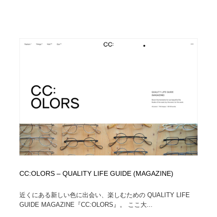
Drawing Software / お絵かきソフト・アプリ・ブラシ
ニュース・マガジン・メディア・SNS・YouTube
346
ニュース・マガジン・メディア・SNS・YouTube
CC:OLORS – QUALITY LIFE GUIDE (MAGAZINE)
近くにある新しい色に出会い、楽しむための QUALITY LIFE
GUIDE MAGAZINE『CC:OLORS』。 ここ大...