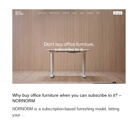
オフィス・シェアオフィス・コワーキング・シェアス
商業施設・商業ビル
33
ペース
商業施設・商業ビル
携帯電話・通信・サービス
15
携帯電話・通信・サービス
ファッション・洋服
511
ファッション・洋服
コスメ・化粧品・石鹸・シャンプー・ヘアケア・香水
220
コスメ・化粧品・石鹸・シャンプー・ヘアケア・香水
農業・林業・漁業・畜産・鉱業・燃料
54
農業・林業・漁業・畜産・鉱業・燃料
食品・飲料・酒・菓子
444
食品・飲料・酒・菓子
飲食・レストラン・カフェ
182
Why buy office furniture when you can subscribe to it? –
NORNORM
NORNORM is a subscription-based furnishing model, letting
飲食・レストラン・カフェ
植物・花・ガーデニング・造園
42
your ...
植物・花・ガーデニング・造園
陶芸・窯・ガラス・木工・手工芸
34