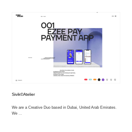
ホテル・旅館・温泉・銭湯・サウナ
旅行・観光・電車・航空会社
55
旅行・観光・電車・航空会社
アウトドア・キャンプ・登山
40
アウトドア・キャンプ・登山
スポーツ・スポーツ用品・トレーニング・ダイエット
71
スポーツ・スポーツ用品・トレーニング・ダイエット
ペット・トリミング
20
ペット・トリミング
ウェディング・結婚
38
ウェディング・結婚
育児・ベイビー・玩具・絵本
27
育児・ベイビー・玩具・絵本
宗教・神社仏閣・禅・寺・神社
33
Sivik©Atelier
宗教・神社仏閣・禅・寺・神社
法律・監査・税理士・弁護士・司法書士・行政
29
We are a Creative Duo based in Dubai, United Arab Emirates.
We ...
法律・監査・税理士・弁護士・司法書士・行政
求人・採用・転職・就職・人材紹介
379