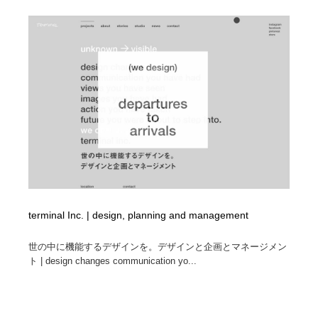
縫製・革製品・靴・鞄
55
縫製・革製品・靴・鞄
時計・腕時計
28
時計・腕時計
カメラ・レンズ
18
カメラ・レンズ
ジュエリー・装飾品
54
ジュエリー・装飾品
おもちゃ・ホビー・ゲーム
35
おもちゃ・ホビー・ゲーム
アニメーション・キャラクターデザイン
23
アニメーション・キャラクターデザイン
建築・空間・工務店・内装・店舗・環境デザイン
276
terminal Inc. | design, planning and management
建築・空間・工務店・内装・店舗・環境デザイン
建設・住宅・不動産・倉庫
197
世の中に機能するデザインを。デザインと企画とマネージメン
ト | design changes communication yo...
建設・住宅・不動産・倉庫
オフィス・シェアオフィス・コワーキング・シェアス
46
ペース