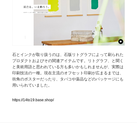
人気ランキング TOP100
業界別 登録Webサイト一覧
Web制作会社・プロダクション・デジタル
579
石とインクが取り扱うのは、石版リトグラフによって刷られた
Web制作会社・プロダクション・デジタル
フォトグラファー・カメラマン・写真
257
プロダクトおよびその関連アイテムです。リトグラフ、と聞く
と美術用語と思われている方も多いかもしれませんが、実際は
フォトグラファー・カメラマン・写真
広告・マーケティング・PR・企画・プロデュース
182
印刷技法の一種。現在主流のオフセット印刷が広まるまでは、
街角のポスターだったり、タバコや薬品などのパッケージにも
広告・マーケティング・PR・企画・プロデュース
用いられていました。
ブランディング・コンサルティング
151
ブランディング・コンサルティング
https://14to19.base.shop/
グラフィックデザイン・デザイン事務所
485
グラフィックデザイン・デザイン事務所
印刷・製本・包装・グッズ
43
印刷・製本・包装・グッズ
イラストレーター
160