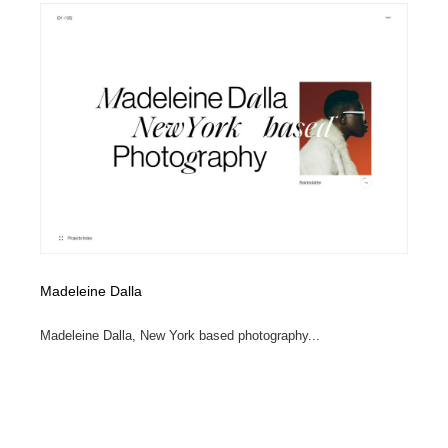
イラストレーター
コンテンツ・メディア制作会社
9
コンテンツ・メディア制作会社
フォント・フリーフォント / 書体
238
フォント・フリーフォント / 書体
レタリング・カリグラフィ・サイン・看板
31
レタリング・カリグラフィ・サイン・看板
編集・ライティング・コピーライター
19
編集・ライティング・コピーライター
スタイリスト・ヘア＆メークアップ・プロップ・セット
18
デザイン
スタイリスト・ヘア＆メークアップ・プロップ・セット
映像・クリエイター・プロダクション
164
Madeleine Dalla
デザイン
Madeleine Dalla, New York based photography...
映像・クリエイター・プロダクション
撮影スタジオ・撮影用小物・背景ボード・リース・レン
20
タル
撮影スタジオ・撮影用小物・背景ボード・リース・レン
コーダー・エンジニア・デベロッパー
136
タル