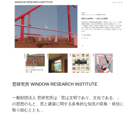
コーダー・エンジニア・デベロッパー
Javascript・WordPress・CSS・SEO・コーディング
97
Javascript・WordPress・CSS・SEO・コーディング
レンタルサーバー・クラウドサービス・ドメイン
10
レンタルサーバー・クラウドサービス・ドメイン
ネット通販・EC・オークション・フリマ
15
ネット通販・EC・オークション・フリマ
フリー素材・写真・モックアップ
41
フリー素材・写真・モックアップ
3D・CG・モーションデザイン
20
3D・CG・モーションデザイン
眼鏡・コンタクトレンズ・サングラス
30
窓研究所 WINDOW RESEARCH INSTITUTE
眼鏡・コンタクトレンズ・サングラス
プロダクト・インテリア
139
一般財団法人 窓研究所は「窓は文明であり、文化である。」
の思想のもと、窓と建築に関する多角的な知見の収集・発信に
プロダクト・インテリア
ライフスタイル・家具・生活雑貨・家電
320
取り組むととも...
ライフスタイル・家具・生活雑貨・家電
ネオンサイン・ネオン菅・オリジナル
7
ネオンサイン・ネオン菅・オリジナル