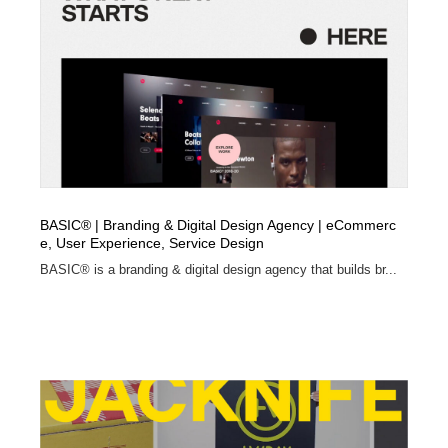
映画・アニメ・DVD・動画配信・放送・TV・ラジオ
音楽・アーティスト・楽器・舞台・演劇・ミュージカ
152
ル・ダンス
音楽・アーティスト・楽器・舞台・演劇・ミュージカ
芸能人・俳優・女優・タレント・モデル・芸能事務所
42
ル・ダンス
芸能人・俳優・女優・タレント・モデル・芸能事務所
キャンペーン・イベント・ワークショップ・コンペティ
77
ション
キャンペーン・イベント・ワークショップ・コンペティ
マッチングサービス
22
ション
BASIC® | Branding & Digital Design Agency | eCommerc
マッチングサービス
アート・芸術・美術館・美術展・博物館・ギャラリー
383
e, User Experience, Service Design
BASIC® is a branding & digital design agency that builds br...
アート・芸術・美術館・美術展・博物館・ギャラリー
鉛筆画・木炭画・デッサン・クロッキー
15
鉛筆画・木炭画・デッサン・クロッキー
グラフィティ・Graffiti・ストリートアート
4
グラフィティ・Graffiti・ストリートアート
GWD スタッフお気に入り
201
GWD スタッフお気に入り
Drawing Software / お絵かきソフト・アプリ・ブラシ
11