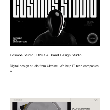
ホテル・旅館・温泉・銭湯・サウナ
旅行・観光・電車・航空会社
55
旅行・観光・電車・航空会社
アウトドア・キャンプ・登山
40
アウトドア・キャンプ・登山
スポーツ・スポーツ用品・トレーニング・ダイエット
71
スポーツ・スポーツ用品・トレーニング・ダイエット
ペット・トリミング
20
ペット・トリミング
ウェディング・結婚
38
Cosmos Studio | UI/UX & Brand Design Studio
ウェディング・結婚
育児・ベイビー・玩具・絵本
27
Digital design studio from Ukraine. We help IT tech companies
w...
育児・ベイビー・玩具・絵本
宗教・神社仏閣・禅・寺・神社
33
宗教・神社仏閣・禅・寺・神社
法律・監査・税理士・弁護士・司法書士・行政
29
法律・監査・税理士・弁護士・司法書士・行政
求人・採用・転職・就職・人材紹介
379