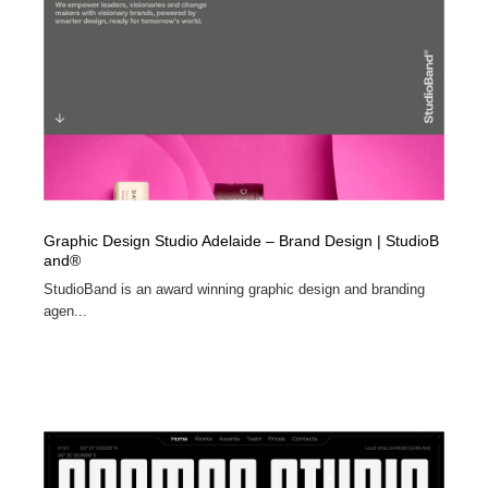
陶芸・窯・ガラス・木工・手工芸
材料：糸・布・紙・プラスチック・石・木材
38
材料：糸・布・紙・プラスチック・石・木材
工業・加工・技術・機械・電気
59
工業・加工・技術・機械・電気
宇宙
9
宇宙
日本の歴史・資料・伝統・将棋・囲碁
4
日本の歴史・資料・伝統・将棋・囲碁
動物園・水族館・公園・テーマパーク・アミューズメン
23
ト
Graphic Design Studio Adelaide – Brand Design | StudioB
and®
StudioBand is an award winning graphic design and branding
動物園・水族館・公園・テーマパーク・アミューズメン
書籍・本屋・出版・作家・小説家・脚本家
58
ト
agen...
書籍・本屋・出版・作家・小説家・脚本家
ヘアサロン・美容院・理髪店・エステ
60
ヘアサロン・美容院・理髪店・エステ
自動車・船・飛行機・交通・自転車
71
自動車・船・飛行機・交通・自転車
ホテル・旅館・温泉・銭湯・サウナ
149