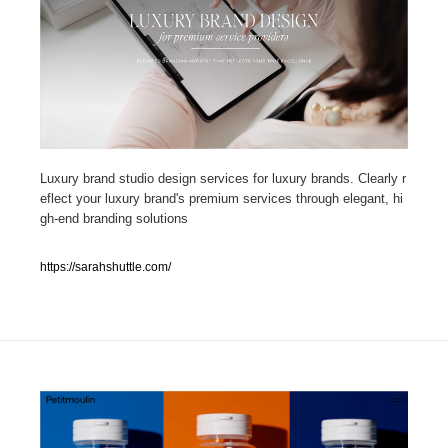
人気ランキング TOP100
業界別 登録Webサイト一覧
Web制作会社・プロダクション・デジタル
579
Luxury brand studio design services for luxury brands. Clearly r
Web制作会社・プロダクション・デジタル
フォトグラファー・カメラマン・写真
257
eflect your luxury brand's premium services through elegant, hi
gh-end branding solutions
フォトグラファー・カメラマン・写真
広告・マーケティング・PR・企画・プロデュース
182
https://sarahshuttle.com/
広告・マーケティング・PR・企画・プロデュース
ブランディング・コンサルティング
151
ブランディング・コンサルティング
グラフィックデザイン・デザイン事務所
485
グラフィックデザイン・デザイン事務所
印刷・製本・包装・グッズ
43
印刷・製本・包装・グッズ
イラストレーター
160