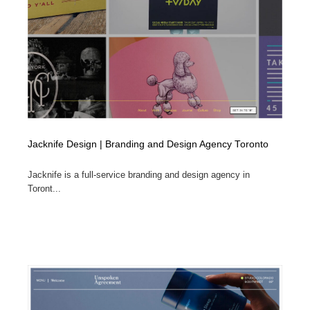
Drawing Software / お絵かきソフト・アプリ・ブラシ
ニュース・マガジン・メディア・SNS・YouTube
346
ニュース・マガジン・メディア・SNS・YouTube
Jacknife Design | Branding and Design Agency Toronto
Jacknife is a full-service branding and design agency in
Toront...