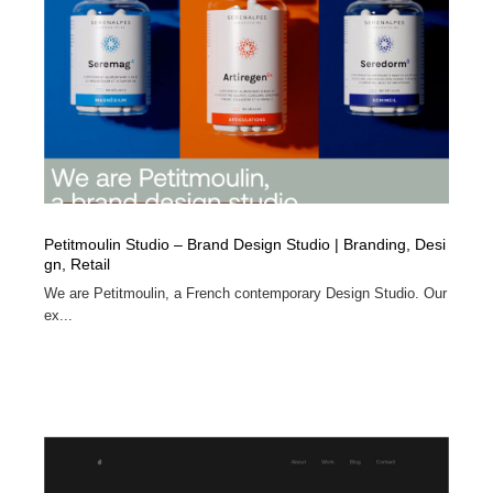
イラストレーター
コンテンツ・メディア制作会社
9
コンテンツ・メディア制作会社
フォント・フリーフォント / 書体
238
フォント・フリーフォント / 書体
レタリング・カリグラフィ・サイン・看板
31
レタリング・カリグラフィ・サイン・看板
編集・ライティング・コピーライター
19
Petitmoulin Studio – Brand Design Studio | Branding, Desi
編集・ライティング・コピーライター
スタイリスト・ヘア＆メークアップ・プロップ・セット
18
gn, Retail
デザイン
We are Petitmoulin, a French contemporary Design Studio. Our
ex...
スタイリスト・ヘア＆メークアップ・プロップ・セット
映像・クリエイター・プロダクション
164
デザイン
映像・クリエイター・プロダクション
撮影スタジオ・撮影用小物・背景ボード・リース・レン
20
タル
撮影スタジオ・撮影用小物・背景ボード・リース・レン
コーダー・エンジニア・デベロッパー
136
タル