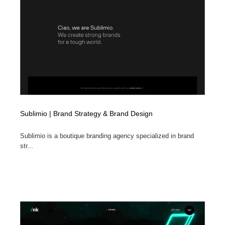
コーダー・エンジニア・デベロッパー
Javascript・WordPress・CSS・SEO・コーディング
97
Javascript・WordPress・CSS・SEO・コーディング
レンタルサーバー・クラウドサービス・ドメイン
10
レンタルサーバー・クラウドサービス・ドメイン
ネット通販・EC・オークション・フリマ
15
ネット通販・EC・オークション・フリマ
フリー素材・写真・モックアップ
41
フリー素材・写真・モックアップ
3D・CG・モーションデザイン
21
Sublimio | Brand Strategy & Brand Design
3D・CG・モーションデザイン
眼鏡・コンタクトレンズ・サングラス
30
Sublimio is a boutique branding agency specialized in brand
str...
眼鏡・コンタクトレンズ・サングラス
プロダクト・インテリア
139
プロダクト・インテリア
ライフスタイル・家具・生活雑貨・家電
321
ライフスタイル・家具・生活雑貨・家電
ネオンサイン・ネオン菅・オリジナル
7
ネオンサイン・ネオン菅・オリジナル