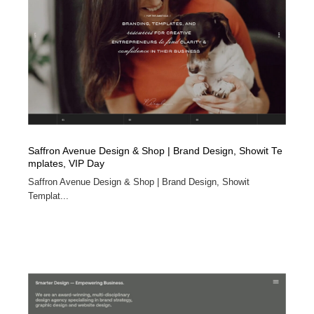
オフィス・シェアオフィス・コワーキング・シェアス
商業施設・商業ビル
33
ペース
商業施設・商業ビル
携帯電話・通信・サービス
15
携帯電話・通信・サービス
ファッション・洋服
511
ファッション・洋服
コスメ・化粧品・石鹸・シャンプー・ヘアケア・香水
220
コスメ・化粧品・石鹸・シャンプー・ヘアケア・香水
農業・林業・漁業・畜産・鉱業・燃料
54
Saffron Avenue Design & Shop | Brand Design, Showit Te
mplates, VIP Day
農業・林業・漁業・畜産・鉱業・燃料
食品・飲料・酒・菓子
444
Saffron Avenue Design & Shop | Brand Design, Showit
Templat...
食品・飲料・酒・菓子
飲食・レストラン・カフェ
182
飲食・レストラン・カフェ
植物・花・ガーデニング・造園
42
植物・花・ガーデニング・造園
陶芸・窯・ガラス・木工・手工芸
34