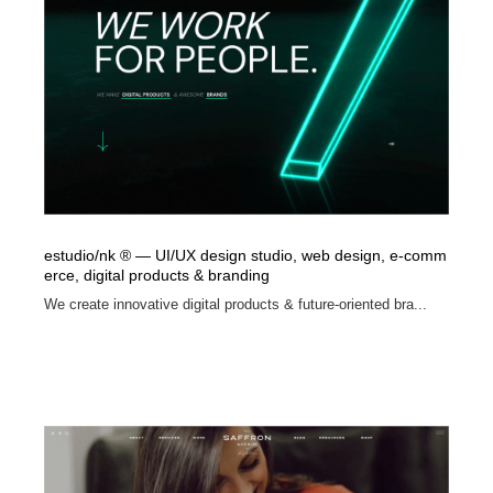
縫製・革製品・靴・鞄
55
縫製・革製品・靴・鞄
時計・腕時計
28
時計・腕時計
カメラ・レンズ
18
カメラ・レンズ
ジュエリー・装飾品
54
ジュエリー・装飾品
おもちゃ・ホビー・ゲーム
35
estudio/nk ® — UI/UX design studio, web design, e-comm
おもちゃ・ホビー・ゲーム
アニメーション・キャラクターデザイン
23
erce, digital products & branding
We create innovative digital products & future-oriented bra...
アニメーション・キャラクターデザイン
建築・空間・工務店・内装・店舗・環境デザイン
277
建築・空間・工務店・内装・店舗・環境デザイン
建設・住宅・不動産・倉庫
197
建設・住宅・不動産・倉庫
オフィス・シェアオフィス・コワーキング・シェアス
46
ペース