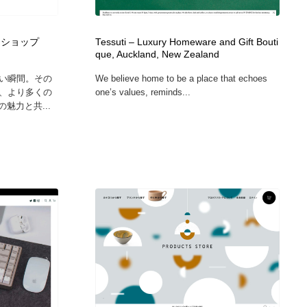
クトショップ
Tessuti – Luxury Homeware and Gift Bouti
que, Auckland, New Zealand
い瞬間。その
We believe home to be a place that echoes
、より多くの
one’s values, reminds...
の魅力と共...