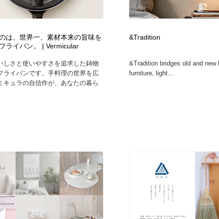
時計・腕時計
おもちゃ・ホビー・ゲーム
35
のは、世界一、素材本来の旨味を
&Tradition
おもちゃ・ホビー・ゲーム
建設・住宅・不動産・倉庫
197
イパン。 | Vermicular
いしさと使いやすさを追求した鋳物
&Tradition bridges old and new 
建設・住宅・不動産・倉庫
携帯電話・通信・サービス
15
フライパンです。手料理の世界を広
furniture, light...
ミキュラの自信作が、あなたの暮ら
携帯電話・通信・サービス
農業・林業・漁業・畜産・鉱業・燃料
54
農業・林業・漁業・畜産・鉱業・燃料
植物・花・ガーデニング・造園
42
植物・花・ガーデニング・造園
工業・加工・技術・機械・電気
59
工業・加工・技術・機械・電気
動物園・水族館・公園・テーマパーク・アミューズメント
23
動物園・水族館・公園・テーマパーク・アミューズメント
自動車・船・飛行機・交通・自転車
71