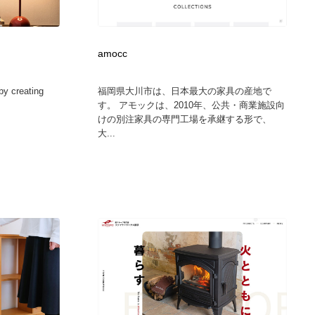
カメラ・レンズ
アニメーション・キャラクターデザイン
23
amocc
アニメーション・キャラクターデザイン
オフィス・シェアオフィス・コワーキング・シェアスペース
46
by creating
福岡県大川市は、日本最大の家具の産地で
オフィス・シェアオフィス・コワーキング・シェアスペース
ファッション・洋服
511
す。 アモックは、2010年、公共・商業施設向
けの別注家具の専門工場を承継する形で、
大...
ファッション・洋服
食品・飲料・酒・菓子
444
食品・飲料・酒・菓子
陶芸・窯・ガラス・木工・手工芸
34
陶芸・窯・ガラス・木工・手工芸
宇宙
9
宇宙
書籍・本屋・出版・作家・小説家・脚本家
58
書籍・本屋・出版・作家・小説家・脚本家
ホテル・旅館・温泉・銭湯・サウナ
149