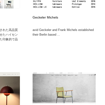
広告・マーケティング・PR・企画・プロデュース
印刷・製本・包装・グッズ
43
Geckeler Michels
印刷・製本・包装・グッズ
フォント・フリーフォント / 書体
238
された高品質
avid Geckeler and Frank Michels established
せたハイセン
their Berlin based ...
フォント・フリーフォント / 書体
スタイリスト・ヘア＆メークアップ・プロップ・セットデザ
18
た印象的で品
イン
スタイリスト・ヘア＆メークアップ・プロップ・セットデザ
コーダー・エンジニア・デベロッパー
136
イン
コーダー・エンジニア・デベロッパー
ネット通販・EC・オークション・フリマ
15
ネット通販・EC・オークション・フリマ
眼鏡・コンタクトレンズ・サングラス
30
眼鏡・コンタクトレンズ・サングラス
ネオンサイン・ネオン菅・オリジナル
7
ネオンサイン・ネオン菅・オリジナル
カメラ・レンズ
18