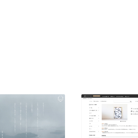
現役Webデザイナーによるコラム
15
現役Webデザイナーによるコラム
人気ランキング TOP100
人気ランキング TOP100
フォトグラファー・カメラマン・写真
257