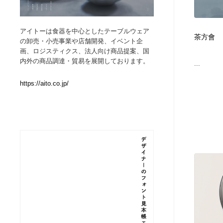
Web制作会社・プロダクション・デジタル
ブランディング・コンサルティング
151
アイトーは食器を中心としたテーブルウェア
茶方會
の卸売・小売事業や店舗開発、イベント企
ブランディング・コンサルティング
イラストレーター
160
画、ロジスティクス、法人向け商品提案、国
内外の商品調達・貿易を展開しております。
...
イラストレーター
レタリング・カリグラフィ・サイン・看板
31
https://aito.co.jp/
レタリング・カリグラフィ・サイン・看板
映像・クリエイター・プロダクション
164
映像・クリエイター・プロダクション
Javascript・WordPress・CSS・SEO・コーディング
97
Javascript・WordPress・CSS・SEO・コーディング
フリー素材・写真・モックアップ
41
フリー素材・写真・モックアップ
プロダクト・インテリア
139
プロダクト・インテリア
縫製・革製品・靴・鞄
55