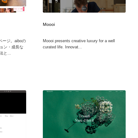
グラフィティ・Graffiti・ストリートアート
ニュース・マガジン・メディア・SNS・YouTube
346
ニュース・マガジン・メディア・SNS・YouTube
Moooi
ページ。aiboの
Moooi presents creative luxury for a well
ョン・成長な
curated life. Innovat...
と...