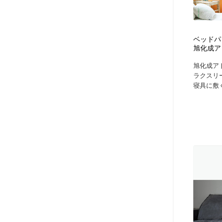
アート・芸術・美術館・美術展・博物館・ギャラリー
GWD スタッフお気に入り
201
GWD スタッフお気に入り
ベッドパッ
旭化成ア
旭化成アド
ラクスリ
寝具に敷