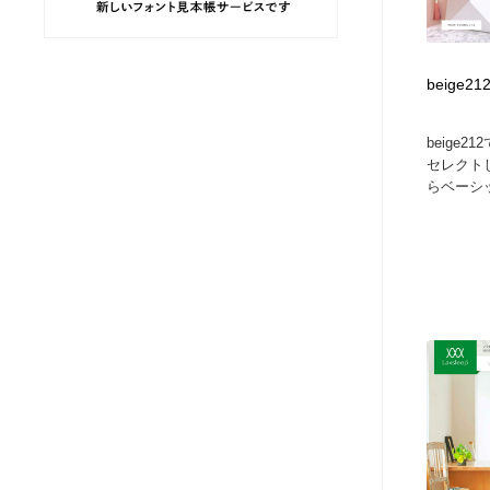
ヘアサロン・美容院・理髪店・エステ
旅行・観光・電車・航空会社
55
beige
旅行・観光・電車・航空会社
ペット・トリミング
20
beige
ペット・トリミング
宗教・神社仏閣・禅・寺・神社
33
セレクト
らベーシ
宗教・神社仏閣・禅・寺・神社
健康・医療・福祉・病院・歯医者・製薬・薬品
200
健康・医療・福祉・病院・歯医者・製薬・薬品
教育・スクール・保育・幼稚園・小中高・大学・専門学校
173
教育・スクール・保育・幼稚園・小中高・大学・専門学校
日本伝統：着物・織物・舞踊・歌舞伎・茶道・華道・書道
17
日本伝統：着物・織物・舞踊・歌舞伎・茶道・華道・書道
芸能人・俳優・女優・タレント・モデル・芸能事務所
42
芸能人・俳優・女優・タレント・モデル・芸能事務所
アート・芸術・美術館・美術展・博物館・ギャラリー
383