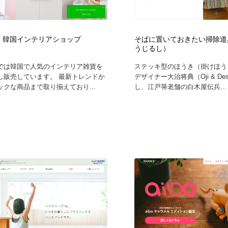
自動車・船・飛行機・交通・自転車
アウトドア・キャンプ・登山
40
212 韓国インテリアショップ
そばに置いておきたい掃除道
アウトドア・キャンプ・登山
ウェディング・結婚
38
うじるし）
212では韓国で人気のインテリア雑貨を
ステッキ型のほうき（掛けほう
ウェディング・結婚
法律・監査・税理士・弁護士・司法書士・行政
29
し販売しています。 最新トレンドか
デザイナー大治将典（Oji & De
ックな商品まで取り揃えており...
し、江戸箒老舗の白木屋伝兵...
法律・監査・税理士・弁護士・司法書士・行政
金融・銀行・投資・保険・M&A・商社
78
金融・銀行・投資・保険・M&A・商社
システム開発・IT・決済・アプリ・ソフトウェア
99
システム開発・IT・決済・アプリ・ソフトウェア
映画・アニメ・DVD・動画配信・放送・TV・ラジオ
65
映画・アニメ・DVD・動画配信・放送・TV・ラジオ
キャンペーン・イベント・ワークショップ・コンペティショ
77
ン
キャンペーン・イベント・ワークショップ・コンペティショ
鉛筆画・木炭画・デッサン・クロッキー
15
ン