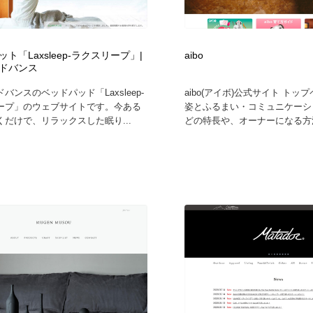
鉛筆画・木炭画・デッサン・クロッキー
Drawing Software / お絵かきソフト・アプリ・ブラシ
11
Drawing Software / お絵かきソフト・アプリ・ブラシ
ト「Laxsleep-ラクスリープ」|
aibo
ドバンス
バンスのベッドパッド「Laxsleep-
aibo(アイボ)公式サイト トップ
ープ」のウェブサイトです。今ある
姿とふるまい・コミュニケーシ
くだけで、リラックスした眠り...
どの特長や、オーナーになる方法