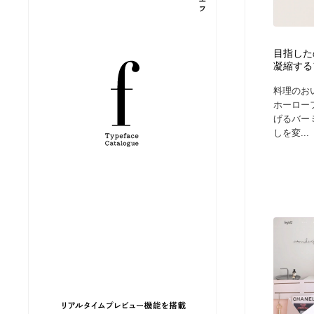
縫製・革製品・靴・鞄
ジュエリー・装飾品
54
目指した
ジュエリー・装飾品
建築・空間・工務店・内装・店舗・環境デザイン
276
凝縮するフラ
料理のお
建築・空間・工務店・内装・店舗・環境デザイン
商業施設・商業ビル
33
ホーロー
げるバー
しを変...
商業施設・商業ビル
コスメ・化粧品・石鹸・シャンプー・ヘアケア・香水
220
コスメ・化粧品・石鹸・シャンプー・ヘアケア・香水
飲食・レストラン・カフェ
182
飲食・レストラン・カフェ
材料：糸・布・紙・プラスチック・石・木材
38
材料：糸・布・紙・プラスチック・石・木材
日本の歴史・資料・伝統・将棋・囲碁
4
日本の歴史・資料・伝統・将棋・囲碁
ヘアサロン・美容院・理髪店・エステ
60