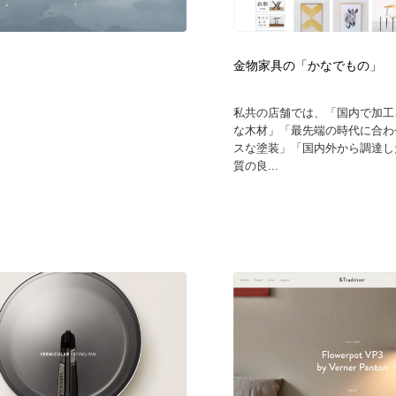
フォトグラファー・カメラマン・写真
グラフィックデザイン・デザイン事務所
485
金物家具の「かなでもの」
グラフィックデザイン・デザイン事務所
コンテンツ・メディア制作会社
9
私共の店舗では、「国内で加工
な木材」「最先端の時代に合わ
コンテンツ・メディア制作会社
編集・ライティング・コピーライター
19
スな塗装」「国内外から調達し
質の良...
編集・ライティング・コピーライター
撮影スタジオ・撮影用小物・背景ボード・リース・レンタル
20
撮影スタジオ・撮影用小物・背景ボード・リース・レンタル
レンタルサーバー・クラウドサービス・ドメイン
10
レンタルサーバー・クラウドサービス・ドメイン
3D・CG・モーションデザイン
20
3D・CG・モーションデザイン
ライフスタイル・家具・生活雑貨・家電
320
ライフスタイル・家具・生活雑貨・家電
時計・腕時計
28