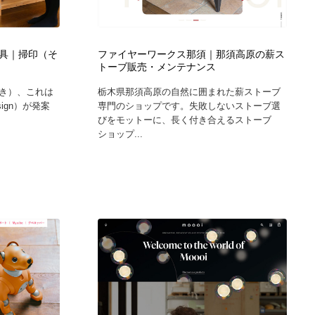
ホテル・旅館・温泉・銭湯・サウナ
スポーツ・スポーツ用品・トレーニング・ダイエット
71
具｜掃印（そ
ファイヤーワークス那須｜那須高原の薪ス
スポーツ・スポーツ用品・トレーニング・ダイエット
育児・ベイビー・玩具・絵本
27
トーブ販売・メンテナンス
き）、これは
栃木県那須高原の自然に囲まれた薪ストーブ
育児・ベイビー・玩具・絵本
求人・採用・転職・就職・人材紹介
379
sign）が発案
専門のショップです。失敗しないストーブ選
びをモットーに、長く付き合えるストーブ
ショップ...
求人・採用・転職・就職・人材紹介
起業・事業支援・ボランティア・NPO
8
起業・事業支援・ボランティア・NPO
テクノロジー・AI・人工知能・スマートホーム・オンライン
74
テクノロジー・AI・人工知能・スマートホーム・オンライン
音楽・アーティスト・楽器・舞台・演劇・ミュージカル・ダ
152
ンス
音楽・アーティスト・楽器・舞台・演劇・ミュージカル・ダ
マッチングサービス
22
ンス
マッチングサービス
グラフィティ・Graffiti・ストリートアート
4