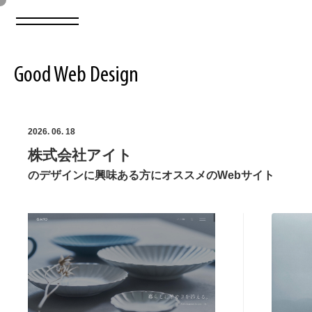
Good Web Design
2026年08月08日の登録サイト数は8550件です
2026. 06. 18
株式会社アイト
登録Webサイト全一覧
8550
のデザインに興味ある方にオススメのWebサイト
登録Webサイト全一覧!
ABOUT
ABOUT
業界別 登録Webサイト一覧
Web制作会社・プロダクション・デジタル
579