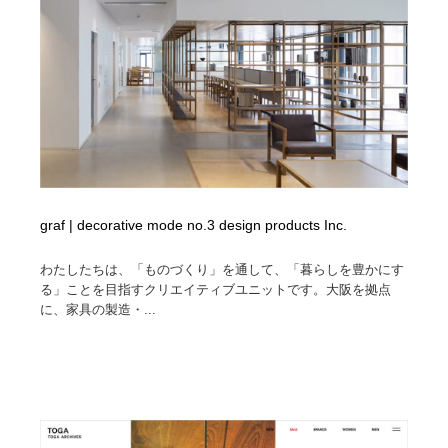
イラストレーター
コンテンツ・メディア制作会社
9
コンテンツ・メディア制作会社
フォント・フリーフォント / 書体
238
フォント・フリーフォント / 書体
レタリング・カリグラフィ・サイン・看板
31
レタリング・カリグラフィ・サイン・看板
編集・ライティング・コピーライター
19
編集・ライティング・コピーライター
スタイリスト・ヘア＆メークアップ・プロップ・セット
graf | decorative mode no.3 design products Inc.
18
デザイン
わたしたちは、「ものづくり」を通して、「暮らしを豊かにす
る」ことを目指すクリエイティブユニットです。大阪を拠点
スタイリスト・ヘア＆メークアップ・プロップ・セット
映像・クリエイター・プロダクション
164
デザイン
に、家具の製造・...
映像・クリエイター・プロダクション
撮影スタジオ・撮影用小物・背景ボード・リース・レン
20
タル
撮影スタジオ・撮影用小物・背景ボード・リース・レン
コーダー・エンジニア・デベロッパー
136
タル