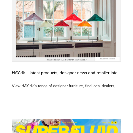
オフィス・シェアオフィス・コワーキング・シェアス
商業施設・商業ビル
33
ペース
商業施設・商業ビル
携帯電話・通信・サービス
15
携帯電話・通信・サービス
ファッション・洋服
511
ファッション・洋服
コスメ・化粧品・石鹸・シャンプー・ヘアケア・香水
220
コスメ・化粧品・石鹸・シャンプー・ヘアケア・香水
農業・林業・漁業・畜産・鉱業・燃料
54
HAY.dk – latest products, designer news and retailer info
農業・林業・漁業・畜産・鉱業・燃料
食品・飲料・酒・菓子
444
View HAY.dk’s range of designer furniture, find local dealers, ...
食品・飲料・酒・菓子
飲食・レストラン・カフェ
181
飲食・レストラン・カフェ
植物・花・ガーデニング・造園
42
植物・花・ガーデニング・造園
陶芸・窯・ガラス・木工・手工芸
34