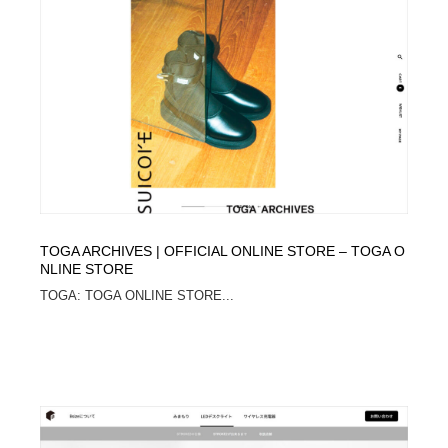
コーダー・エンジニア・デベロッパー
Javascript・WordPress・CSS・SEO・コーディング
97
Javascript・WordPress・CSS・SEO・コーディング
レンタルサーバー・クラウドサービス・ドメイン
10
レンタルサーバー・クラウドサービス・ドメイン
ネット通販・EC・オークション・フリマ
15
ネット通販・EC・オークション・フリマ
フリー素材・写真・モックアップ
41
フリー素材・写真・モックアップ
3D・CG・モーションデザイン
20
3D・CG・モーションデザイン
TOGA ARCHIVES | OFFICIAL ONLINE STORE – TOGA O
眼鏡・コンタクトレンズ・サングラス
30
NLINE STORE
TOGA: TOGA ONLINE STORE...
眼鏡・コンタクトレンズ・サングラス
プロダクト・インテリア
139
プロダクト・インテリア
ライフスタイル・家具・生活雑貨・家電
320
ライフスタイル・家具・生活雑貨・家電
ネオンサイン・ネオン菅・オリジナル
7
ネオンサイン・ネオン菅・オリジナル