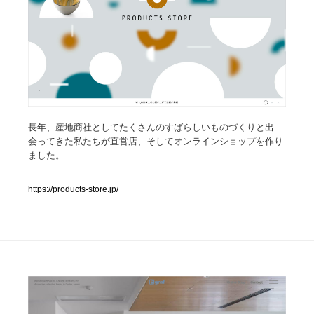
人気ランキング TOP100
業界別 登録Webサイト一覧
Web制作会社・プロダクション・デジタル
579
Web制作会社・プロダクション・デジタル
長年、産地商社としてたくさんのすばらしいものづくりと出
フォトグラファー・カメラマン・写真
257
会ってきた私たちが直営店、そしてオンラインショップを作り
ました。
フォトグラファー・カメラマン・写真
広告・マーケティング・PR・企画・プロデュース
182
https://products-store.jp/
広告・マーケティング・PR・企画・プロデュース
ブランディング・コンサルティング
151
ブランディング・コンサルティング
グラフィックデザイン・デザイン事務所
485
グラフィックデザイン・デザイン事務所
印刷・製本・包装・グッズ
43
印刷・製本・包装・グッズ
イラストレーター
160