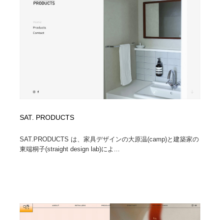
ホテル・旅館・温泉・銭湯・サウナ
旅行・観光・電車・航空会社
55
旅行・観光・電車・航空会社
アウトドア・キャンプ・登山
40
アウトドア・キャンプ・登山
スポーツ・スポーツ用品・トレーニング・ダイエット
71
スポーツ・スポーツ用品・トレーニング・ダイエット
ペット・トリミング
20
ペット・トリミング
ウェディング・結婚
38
SAT. PRODUCTS
ウェディング・結婚
育児・ベイビー・玩具・絵本
27
SAT.PRODUCTS は、家具デザインの大原温(camp)と建築家の
東端桐子(straight design lab)によ...
育児・ベイビー・玩具・絵本
宗教・神社仏閣・禅・寺・神社
33
宗教・神社仏閣・禅・寺・神社
法律・監査・税理士・弁護士・司法書士・行政
29
法律・監査・税理士・弁護士・司法書士・行政
求人・採用・転職・就職・人材紹介
379