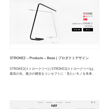
縫製・革製品・靴・鞄
55
縫製・革製品・靴・鞄
時計・腕時計
28
時計・腕時計
カメラ・レンズ
18
カメラ・レンズ
ジュエリー・装飾品
54
ジュエリー・装飾品
おもちゃ・ホビー・ゲーム
35
STROKE2 – Products – Bsize | プロダクトデザイン
おもちゃ・ホビー・ゲーム
アニメーション・キャラクターデザイン
23
STROKE2(ストロークツー) | STROKE2(ストロークツー)は、
アニメーション・キャラクターデザイン
建築・空間・工務店・内装・店舗・環境デザイン
276
最高の光、最少の構造をコンセプトに「見たいモノを本来...
建築・空間・工務店・内装・店舗・環境デザイン
建設・住宅・不動産・倉庫
197
建設・住宅・不動産・倉庫
オフィス・シェアオフィス・コワーキング・シェアス
46
ペース