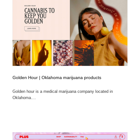
求人・採用・転職・就職・人材紹介
健康・医療・福祉・病院・歯医者・製薬・薬品
200
健康・医療・福祉・病院・歯医者・製薬・薬品
金融・銀行・投資・保険・M&A・商社
78
金融・銀行・投資・保険・M&A・商社
起業・事業支援・ボランティア・NPO
8
起業・事業支援・ボランティア・NPO
教育・スクール・保育・幼稚園・小中高・大学・専門学
173
校
教育・スクール・保育・幼稚園・小中高・大学・専門学
システム開発・IT・決済・アプリ・ソフトウェア
99
校
Golden Hour | Oklahoma marijuana products
システム開発・IT・決済・アプリ・ソフトウェア
テクノロジー・AI・人工知能・スマートホーム・オンラ
74
イン
Golden hour is a medical marijuana company located in
Oklahoma....
テクノロジー・AI・人工知能・スマートホーム・オンラ
日本伝統：着物・織物・舞踊・歌舞伎・茶道・華道・書
17
イン
道
日本伝統：着物・織物・舞踊・歌舞伎・茶道・華道・書
映画・アニメ・DVD・動画配信・放送・TV・ラジオ
65
道