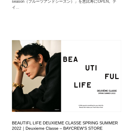
season（フルーツアンドシーズン）」を恵比寿にOPEN。テ
イ...
BEAUTIFL LIFE DEUXIEME CLASSE SPRING SUMMER
2022｜Deuxieme Classe – BAYCREW’S STORE