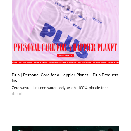
映画・アニメ・DVD・動画配信・放送・TV・ラジオ
音楽・アーティスト・楽器・舞台・演劇・ミュージカ
152
ル・ダンス
音楽・アーティスト・楽器・舞台・演劇・ミュージカ
芸能人・俳優・女優・タレント・モデル・芸能事務所
42
ル・ダンス
芸能人・俳優・女優・タレント・モデル・芸能事務所
キャンペーン・イベント・ワークショップ・コンペティ
77
ション
キャンペーン・イベント・ワークショップ・コンペティ
マッチングサービス
22
ション
マッチングサービス
アート・芸術・美術館・美術展・博物館・ギャラリー
383
Plus | Personal Care for a Happier Planet – Plus Products
Inc
アート・芸術・美術館・美術展・博物館・ギャラリー
鉛筆画・木炭画・デッサン・クロッキー
15
Zero waste, just-add-water body wash. 100% plastic-free,
dissol...
鉛筆画・木炭画・デッサン・クロッキー
グラフィティ・Graffiti・ストリートアート
4
グラフィティ・Graffiti・ストリートアート
GWD スタッフお気に入り
201
GWD スタッフお気に入り
Drawing Software / お絵かきソフト・アプリ・ブラシ
11