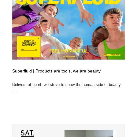
陶芸・窯・ガラス・木工・手工芸
材料：糸・布・紙・プラスチック・石・木材
38
材料：糸・布・紙・プラスチック・石・木材
工業・加工・技術・機械・電気
59
工業・加工・技術・機械・電気
宇宙
9
宇宙
日本の歴史・資料・伝統・将棋・囲碁
4
日本の歴史・資料・伝統・将棋・囲碁
動物園・水族館・公園・テーマパーク・アミューズメン
23
ト
Superfluid | Products are tools, we are beauty
動物園・水族館・公園・テーマパーク・アミューズメン
書籍・本屋・出版・作家・小説家・脚本家
58
Belivers at heart, we strive to show the human side of beauty,
ト
...
書籍・本屋・出版・作家・小説家・脚本家
ヘアサロン・美容院・理髪店・エステ
60
ヘアサロン・美容院・理髪店・エステ
自動車・船・飛行機・交通・自転車
71
自動車・船・飛行機・交通・自転車
ホテル・旅館・温泉・銭湯・サウナ
149