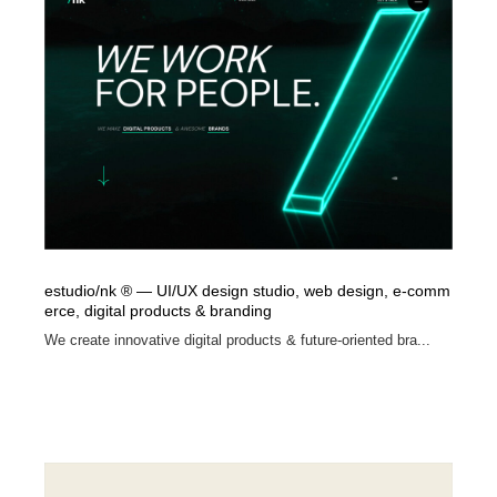
Drawing Software / お絵かきソフト・アプリ・ブラシ
ニュース・マガジン・メディア・SNS・YouTube
346
ニュース・マガジン・メディア・SNS・YouTube
estudio/nk ® — UI/UX design studio, web design, e-comm
erce, digital products & branding
We create innovative digital products & future-oriented bra...