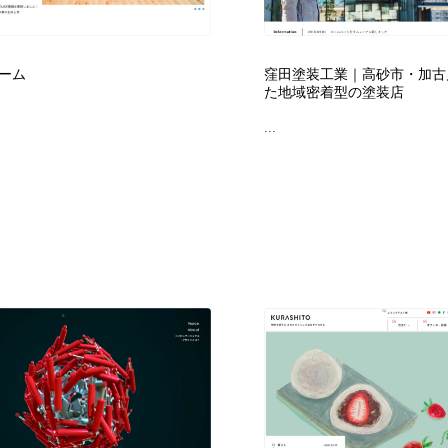
フォトグラファー・カメラマン・写真
グラフィックデザイン・デザイン事務所
485
ーム
窪田塗装工業｜高砂市・加古
た地域密着型の塗装店
グラフィックデザイン・デザイン事務所
コンテンツ・メディア制作会社
9
...
コンテンツ・メディア制作会社
編集・ライティング・コピーライター
19
編集・ライティング・コピーライター
撮影スタジオ・撮影用小物・背景ボード・リース・レンタル
20
撮影スタジオ・撮影用小物・背景ボード・リース・レンタル
レンタルサーバー・クラウドサービス・ドメイン
10
レンタルサーバー・クラウドサービス・ドメイン
3D・CG・モーションデザイン
20
3D・CG・モーションデザイン
ライフスタイル・家具・生活雑貨・家電
320
ライフスタイル・家具・生活雑貨・家電
時計・腕時計
28