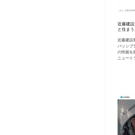
アート・芸術・美術館・美術展・博物館・ギャラリー
GWD スタッフお気に入り
201
GWD スタッフお気に入り
近藤建設
と住まう
近藤建設
パッシブ
の性能を
ニュートラ