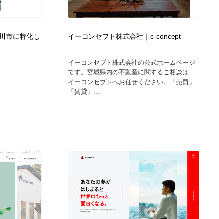
広告・マーケティング・PR・企画・プロデュース
印刷・製本・包装・グッズ
43
川市に特化し
イーコンセプト株式会社｜e-concept
印刷・製本・包装・グッズ
フォント・フリーフォント / 書体
238
イーコンセプト株式会社の公式ホームページ
です。宮城県内の不動産に関するご相談は
フォント・フリーフォント / 書体
スタイリスト・ヘア＆メークアップ・プロップ・セットデザ
18
イーコンセプトへお任せください。「売買」
イン
「賃貸」...
スタイリスト・ヘア＆メークアップ・プロップ・セットデザ
コーダー・エンジニア・デベロッパー
136
イン
コーダー・エンジニア・デベロッパー
ネット通販・EC・オークション・フリマ
15
ネット通販・EC・オークション・フリマ
眼鏡・コンタクトレンズ・サングラス
30
眼鏡・コンタクトレンズ・サングラス
ネオンサイン・ネオン菅・オリジナル
7
ネオンサイン・ネオン菅・オリジナル
カメラ・レンズ
18