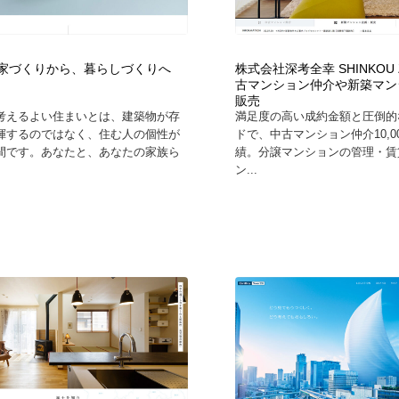
自動車・船・飛行機・交通・自転車
アウトドア・キャンプ・登山
40
| 家づくりから、暮らしづくりへ
株式会社深考全幸 SHINKOU 
アウトドア・キャンプ・登山
ウェディング・結婚
38
古マンション仲介や新築マン
販売
考えるよい住まいとは、建築物が存
満足度の高い成約金額と圧倒的
ウェディング・結婚
法律・監査・税理士・弁護士・司法書士・行政
29
揮するのではなく、住む人の個性が
ドで、中古マンション仲介10,0
間です。あなたと、あなたの家族ら
績。分譲マンションの管理・賃
ン...
法律・監査・税理士・弁護士・司法書士・行政
金融・銀行・投資・保険・M&A・商社
78
金融・銀行・投資・保険・M&A・商社
システム開発・IT・決済・アプリ・ソフトウェア
99
システム開発・IT・決済・アプリ・ソフトウェア
映画・アニメ・DVD・動画配信・放送・TV・ラジオ
65
映画・アニメ・DVD・動画配信・放送・TV・ラジオ
キャンペーン・イベント・ワークショップ・コンペティショ
77
ン
キャンペーン・イベント・ワークショップ・コンペティショ
鉛筆画・木炭画・デッサン・クロッキー
15
ン