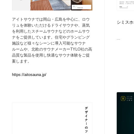
Web制作会社・プロダクション・デジタル
ブランディング・コンサルティング
151
アイトサウナでは岡山・広島を中心に、ロウ
シミスホ
リュを体験いただけるドライサウナや、蒸気
ブランディング・コンサルティング
イラストレーター
160
を利用したスチームサウナなどのホームサウ
ナをご提供しています。住宅やグランピング
...
施設など様々なシーンに導入可能なサウナ
イラストレーター
レタリング・カリグラフィ・サイン・看板
31
ルームや、北欧のサウナメーカーTYLO社の高
品質な製品を使用し快適なサウナ体験をご提
案します。
レタリング・カリグラフィ・サイン・看板
映像・クリエイター・プロダクション
164
https://aitosauna.jp/
映像・クリエイター・プロダクション
Javascript・WordPress・CSS・SEO・コーディング
97
Javascript・WordPress・CSS・SEO・コーディング
フリー素材・写真・モックアップ
41
フリー素材・写真・モックアップ
プロダクト・インテリア
139
プロダクト・インテリア
縫製・革製品・靴・鞄
55