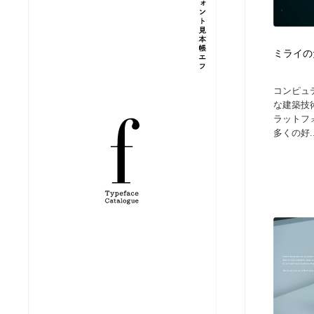
縫製・革製品・靴・鞄
ジュエリー・装飾品
54
ミライの
ジュエリー・装飾品
建築・空間・工務店・内装・店舗・環境デザイン
276
コンピュ
建築・空間・工務店・内装・店舗・環境デザイン
商業施設・商業ビル
33
な建築技
ラットフ
多くの好..
商業施設・商業ビル
コスメ・化粧品・石鹸・シャンプー・ヘアケア・香水
220
コスメ・化粧品・石鹸・シャンプー・ヘアケア・香水
飲食・レストラン・カフェ
181
飲食・レストラン・カフェ
材料：糸・布・紙・プラスチック・石・木材
38
材料：糸・布・紙・プラスチック・石・木材
日本の歴史・資料・伝統・将棋・囲碁
4
日本の歴史・資料・伝統・将棋・囲碁
ヘアサロン・美容院・理髪店・エステ
60