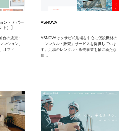
カメラ・レンズ
アニメーション・キャラクターデザイン
23
ョン・アパー
ASNOVA
アニメーション・キャラクターデザイン
オフィス・シェアオフィス・コワーキング・シェアスペース
46
ラシト）】
、仙台の賃貸・
ASNOVAはクサビ式足場を中心に仮設機材の
オフィス・シェアオフィス・コワーキング・シェアスペース
ファッション・洋服
511
マンション、
「レンタル・販売」サービスを提供していま
、オフィ
す。足場のレンタル・販売事業を軸に新たな
価...
ファッション・洋服
食品・飲料・酒・菓子
444
食品・飲料・酒・菓子
陶芸・窯・ガラス・木工・手工芸
34
陶芸・窯・ガラス・木工・手工芸
宇宙
9
宇宙
書籍・本屋・出版・作家・小説家・脚本家
58
書籍・本屋・出版・作家・小説家・脚本家
ホテル・旅館・温泉・銭湯・サウナ
149