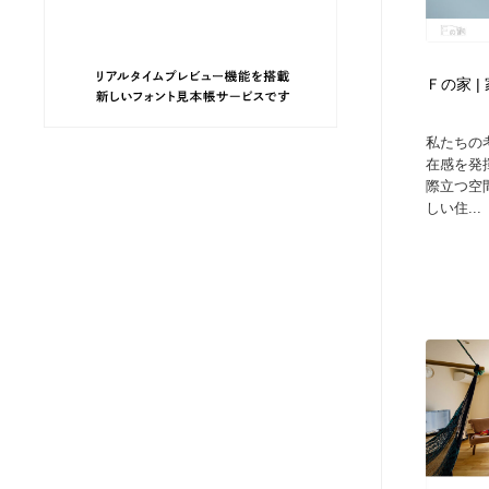
ヘアサロン・美容院・理髪店・エステ
旅行・観光・電車・航空会社
55
Ｆの家 
旅行・観光・電車・航空会社
ペット・トリミング
20
私たちの
ペット・トリミング
宗教・神社仏閣・禅・寺・神社
33
在感を発
際立つ空
しい住...
宗教・神社仏閣・禅・寺・神社
健康・医療・福祉・病院・歯医者・製薬・薬品
200
健康・医療・福祉・病院・歯医者・製薬・薬品
教育・スクール・保育・幼稚園・小中高・大学・専門学校
173
教育・スクール・保育・幼稚園・小中高・大学・専門学校
日本伝統：着物・織物・舞踊・歌舞伎・茶道・華道・書道
17
日本伝統：着物・織物・舞踊・歌舞伎・茶道・華道・書道
芸能人・俳優・女優・タレント・モデル・芸能事務所
42
芸能人・俳優・女優・タレント・モデル・芸能事務所
アート・芸術・美術館・美術展・博物館・ギャラリー
383