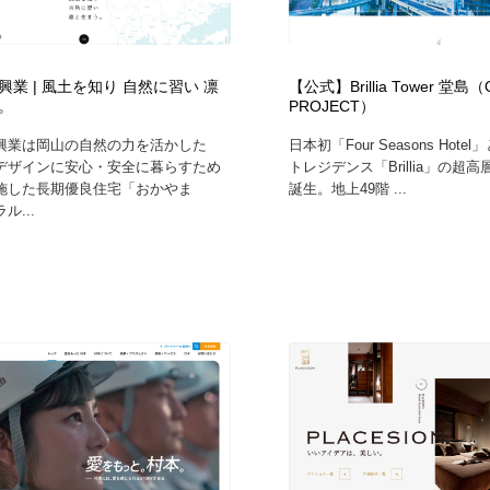
鉛筆画・木炭画・デッサン・クロッキー
Drawing Software / お絵かきソフト・アプリ・ブラシ
11
Drawing Software / お絵かきソフト・アプリ・ブラシ
興業 | 風土を知り 自然に習い 凛
【公式】Brillia Tower 堂島（
。
PROJECT）
興業は岡山の自然の力を活かした
日本初「Four Seasons Hot
デザインに安心・安全に暮らすため
トレジデンス「Brillia」の超
施した長期優良住宅「おかやま
誕生。地上49階 ...
ル...