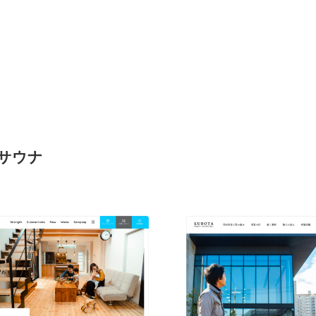
用サウナ
現役Webデザイナーによるコラム
15
現役Webデザイナーによるコラム
人気ランキング TOP100
人気ランキング TOP100
フォトグラファー・カメラマン・写真
257