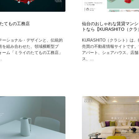
時計・腕時計
おもちゃ・ホビー・ゲーム
35
たてもの工務店
仙台のおしゃれな賃貸マンシ
おもちゃ・ホビー・ゲーム
建設・住宅・不動産・倉庫
197
トなら【KURASHITO（ク
テーショナル・デザインと、伝統的
KURASHITO（クラシト）は
建設・住宅・不動産・倉庫
携帯電話・通信・サービス
15
術を組み合わせた、領域横断型プ
売買の不動産情報サイトです。
ォーム「ミライのたてもの工務店」
アパート、シェアハウス、店舗
.
ス、...
携帯電話・通信・サービス
農業・林業・漁業・畜産・鉱業・燃料
54
農業・林業・漁業・畜産・鉱業・燃料
植物・花・ガーデニング・造園
42
植物・花・ガーデニング・造園
工業・加工・技術・機械・電気
59
工業・加工・技術・機械・電気
動物園・水族館・公園・テーマパーク・アミューズメント
23
動物園・水族館・公園・テーマパーク・アミューズメント
自動車・船・飛行機・交通・自転車
71