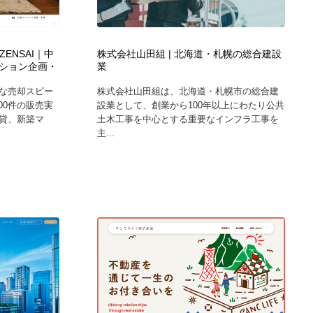
ホテル・旅館・温泉・銭湯・サウナ
スポーツ・スポーツ用品・トレーニング・ダイエット
71
ZENSAI｜中
株式会社山田組 | 北海道・札幌の総合建設
スポーツ・スポーツ用品・トレーニング・ダイエット
育児・ベイビー・玩具・絵本
27
ション企画・
業
な売却スピー
株式会社山田組は、北海道・札幌市の総合建
育児・ベイビー・玩具・絵本
求人・採用・転職・就職・人材紹介
379
00件の販売実
設業として、創業から100年以上にわたり公共
貸、新築マ
土木工事を中心とする重要なインフラ工事を
主...
求人・採用・転職・就職・人材紹介
起業・事業支援・ボランティア・NPO
8
起業・事業支援・ボランティア・NPO
テクノロジー・AI・人工知能・スマートホーム・オンライン
74
テクノロジー・AI・人工知能・スマートホーム・オンライン
音楽・アーティスト・楽器・舞台・演劇・ミュージカル・ダ
152
ンス
音楽・アーティスト・楽器・舞台・演劇・ミュージカル・ダ
マッチングサービス
22
ンス
マッチングサービス
グラフィティ・Graffiti・ストリートアート
4