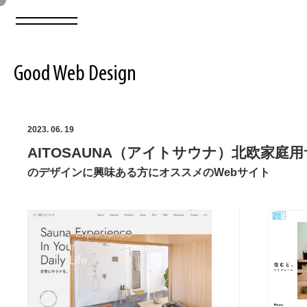
Good Web Design
2026年08月07日の登録サイト数は8549件です
2023. 06. 19
AITOSAUNA（アイトサウナ）北欧家庭
登録Webサイト全一覧
8549
のデザインに興味ある方にオススメのWebサイト
登録Webサイト全一覧!
ABOUT
ABOUT
業界別 登録Webサイト一覧
Web制作会社・プロダクション・デジタル
579