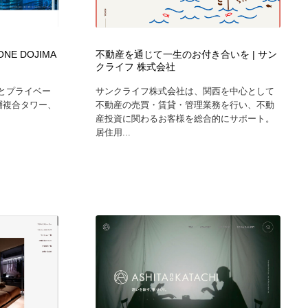
グラフィティ・Graffiti・ストリートアート
ニュース・マガジン・メディア・SNS・YouTube
346
ニュース・マガジン・メディア・SNS・YouTube
ONE DOJIMA
不動産を通じて一生のお付き合いを | サン
クライフ 株式会社
el」とプライベー
サンクライフ株式会社は、関西を中心として
高層複合タワー、
不動産の売買・賃貸・管理業務を行い、不動
産投資に関わるお客様を総合的にサポート。
居住用...