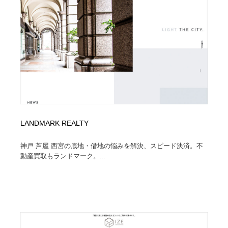
縫製・革製品・靴・鞄
55
縫製・革製品・靴・鞄
時計・腕時計
28
時計・腕時計
カメラ・レンズ
18
カメラ・レンズ
ジュエリー・装飾品
54
ジュエリー・装飾品
おもちゃ・ホビー・ゲーム
35
LANDMARK REALTY
おもちゃ・ホビー・ゲーム
アニメーション・キャラクターデザイン
23
神戸 芦屋 西宮の底地・借地の悩みを解決、スピード決済。不
アニメーション・キャラクターデザイン
建築・空間・工務店・内装・店舗・環境デザイン
276
動産買取もランドマーク。...
建築・空間・工務店・内装・店舗・環境デザイン
建設・住宅・不動産・倉庫
197
建設・住宅・不動産・倉庫
オフィス・シェアオフィス・コワーキング・シェアス
46
ペース