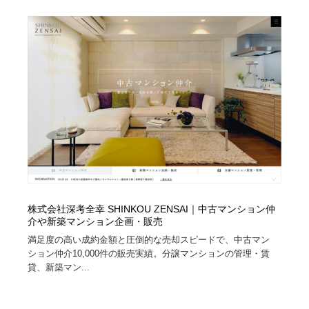
ホテル・旅館・温泉・銭湯・サウナ
旅行・観光・電車・航空会社
55
旅行・観光・電車・航空会社
アウトドア・キャンプ・登山
40
アウトドア・キャンプ・登山
スポーツ・スポーツ用品・トレーニング・ダイエット
71
スポーツ・スポーツ用品・トレーニング・ダイエット
ペット・トリミング
20
ペット・トリミング
ウェディング・結婚
38
ウェディング・結婚
育児・ベイビー・玩具・絵本
27
株式会社深考全幸 SHINKOU ZENSAI｜中古マンション仲
育児・ベイビー・玩具・絵本
宗教・神社仏閣・禅・寺・神社
33
介や新築マンション企画・販売
満足度の高い成約金額と圧倒的な売却スピードで、中古マン
宗教・神社仏閣・禅・寺・神社
法律・監査・税理士・弁護士・司法書士・行政
29
ション仲介10,000件の販売実績。分譲マンションの管理・賃
貸、新築マン...
法律・監査・税理士・弁護士・司法書士・行政
求人・採用・転職・就職・人材紹介
379