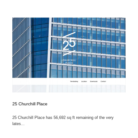
映画・アニメ・DVD・動画配信・放送・TV・ラジオ
音楽・アーティスト・楽器・舞台・演劇・ミュージカ
152
ル・ダンス
音楽・アーティスト・楽器・舞台・演劇・ミュージカ
芸能人・俳優・女優・タレント・モデル・芸能事務所
42
ル・ダンス
芸能人・俳優・女優・タレント・モデル・芸能事務所
キャンペーン・イベント・ワークショップ・コンペティ
77
ション
キャンペーン・イベント・ワークショップ・コンペティ
マッチングサービス
22
ション
マッチングサービス
アート・芸術・美術館・美術展・博物館・ギャラリー
383
アート・芸術・美術館・美術展・博物館・ギャラリー
鉛筆画・木炭画・デッサン・クロッキー
15
鉛筆画・木炭画・デッサン・クロッキー
グラフィティ・Graffiti・ストリートアート
4
25 Churchill Place
25 Churchill Place has 56,692 sq ft remaining of the very
グラフィティ・Graffiti・ストリートアート
GWD スタッフお気に入り
201
lates...
GWD スタッフお気に入り
Drawing Software / お絵かきソフト・アプリ・ブラシ
11