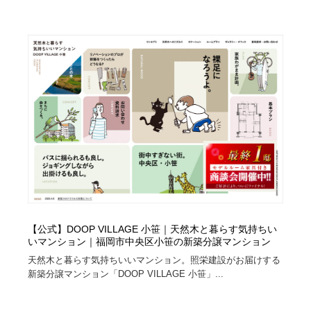
求人・採用・転職・就職・人材紹介
健康・医療・福祉・病院・歯医者・製薬・薬品
200
健康・医療・福祉・病院・歯医者・製薬・薬品
金融・銀行・投資・保険・M&A・商社
78
金融・銀行・投資・保険・M&A・商社
起業・事業支援・ボランティア・NPO
8
起業・事業支援・ボランティア・NPO
教育・スクール・保育・幼稚園・小中高・大学・専門学
173
校
教育・スクール・保育・幼稚園・小中高・大学・専門学
システム開発・IT・決済・アプリ・ソフトウェア
99
校
システム開発・IT・決済・アプリ・ソフトウェア
テクノロジー・AI・人工知能・スマートホーム・オンラ
74
イン
【公式】DOOP VILLAGE 小笹｜天然木と暮らす気持ちい
テクノロジー・AI・人工知能・スマートホーム・オンラ
日本伝統：着物・織物・舞踊・歌舞伎・茶道・華道・書
17
いマンション｜福岡市中央区小笹の新築分譲マンション
イン
道
天然木と暮らす気持ちいいマンション。照栄建設がお届けする
新築分譲マンション「DOOP VILLAGE 小笹」...
日本伝統：着物・織物・舞踊・歌舞伎・茶道・華道・書
映画・アニメ・DVD・動画配信・放送・TV・ラジオ
65
道