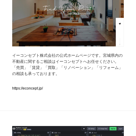
人気ランキング TOP100
業界別 登録Webサイト一覧
Web制作会社・プロダクション・デジタル
579
Web制作会社・プロダクション・デジタル
フォトグラファー・カメラマン・写真
257
イーコンセプト株式会社の公式ホームページです。宮城県内の
不動産に関するご相談はイーコンセプトへお任せください。
「売買」「賃貸」「買取」「リノベーション」「リフォーム」
フォトグラファー・カメラマン・写真
広告・マーケティング・PR・企画・プロデュース
182
の相談も承っております。
広告・マーケティング・PR・企画・プロデュース
ブランディング・コンサルティング
151
https://econcept.jp/
ブランディング・コンサルティング
グラフィックデザイン・デザイン事務所
485
グラフィックデザイン・デザイン事務所
印刷・製本・包装・グッズ
43
印刷・製本・包装・グッズ
イラストレーター
160