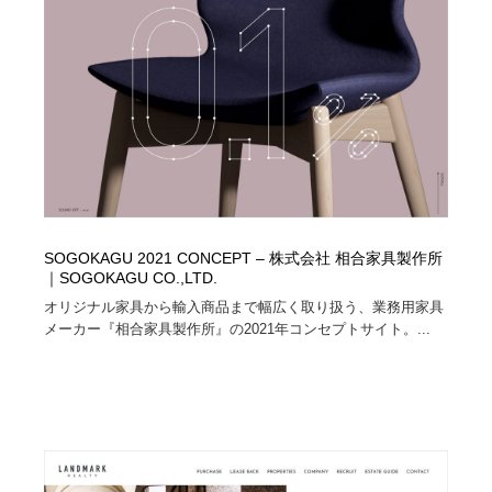
コーダー・エンジニア・デベロッパー
Javascript・WordPress・CSS・SEO・コーディング
97
Javascript・WordPress・CSS・SEO・コーディング
レンタルサーバー・クラウドサービス・ドメイン
10
レンタルサーバー・クラウドサービス・ドメイン
ネット通販・EC・オークション・フリマ
15
ネット通販・EC・オークション・フリマ
フリー素材・写真・モックアップ
41
フリー素材・写真・モックアップ
3D・CG・モーションデザイン
20
SOGOKAGU 2021 CONCEPT – 株式会社 相合家具製作所
3D・CG・モーションデザイン
眼鏡・コンタクトレンズ・サングラス
30
｜SOGOKAGU CO.,LTD.
オリジナル家具から輸入商品まで幅広く取り扱う、業務用家具
メーカー『相合家具製作所』の2021年コンセプトサイト。...
眼鏡・コンタクトレンズ・サングラス
プロダクト・インテリア
139
プロダクト・インテリア
ライフスタイル・家具・生活雑貨・家電
320
ライフスタイル・家具・生活雑貨・家電
ネオンサイン・ネオン菅・オリジナル
7
ネオンサイン・ネオン菅・オリジナル