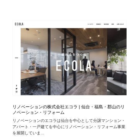
Drawing Software / お絵かきソフト・アプリ・ブラシ
ニュース・マガジン・メディア・SNS・YouTube
346
ニュース・マガジン・メディア・SNS・YouTube
リノベーションの株式会社エコラ | 仙台・福島・郡山のリ
ノベーション・リフォーム
リノベーションのエコラは仙台を中心として分譲マンション・
アパート・一戸建てを中心にリノベーション・リフォーム事業
を展開していま...