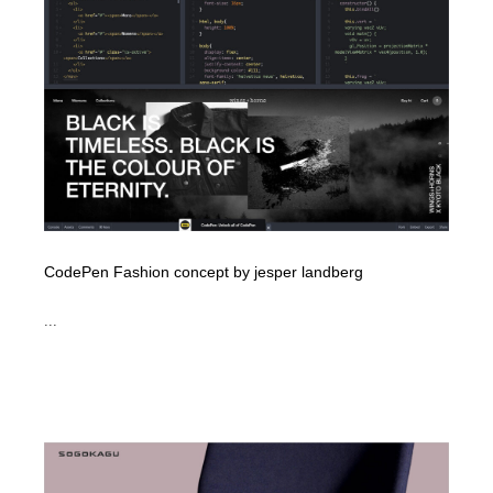
イラストレーター
コンテンツ・メディア制作会社
9
コンテンツ・メディア制作会社
フォント・フリーフォント / 書体
238
フォント・フリーフォント / 書体
レタリング・カリグラフィ・サイン・看板
31
レタリング・カリグラフィ・サイン・看板
編集・ライティング・コピーライター
19
編集・ライティング・コピーライター
スタイリスト・ヘア＆メークアップ・プロップ・セット
18
デザイン
CodePen Fashion concept by jesper landberg
スタイリスト・ヘア＆メークアップ・プロップ・セット
映像・クリエイター・プロダクション
164
...
デザイン
映像・クリエイター・プロダクション
撮影スタジオ・撮影用小物・背景ボード・リース・レン
20
タル
撮影スタジオ・撮影用小物・背景ボード・リース・レン
コーダー・エンジニア・デベロッパー
136
タル