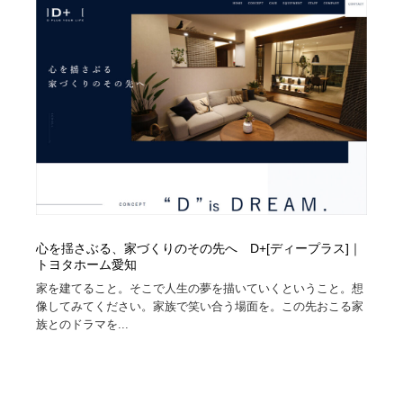
陶芸・窯・ガラス・木工・手工芸
材料：糸・布・紙・プラスチック・石・木材
38
材料：糸・布・紙・プラスチック・石・木材
工業・加工・技術・機械・電気
59
工業・加工・技術・機械・電気
宇宙
9
宇宙
日本の歴史・資料・伝統・将棋・囲碁
4
日本の歴史・資料・伝統・将棋・囲碁
動物園・水族館・公園・テーマパーク・アミューズメン
23
ト
動物園・水族館・公園・テーマパーク・アミューズメン
書籍・本屋・出版・作家・小説家・脚本家
58
心を揺さぶる、家づくりのその先へ D+[ディープラス]｜
ト
トヨタホーム愛知
書籍・本屋・出版・作家・小説家・脚本家
ヘアサロン・美容院・理髪店・エステ
60
家を建てること。そこで人生の夢を描いていくということ。想
像してみてください。家族で笑い合う場面を。この先おこる家
族とのドラマを...
ヘアサロン・美容院・理髪店・エステ
自動車・船・飛行機・交通・自転車
71
自動車・船・飛行機・交通・自転車
ホテル・旅館・温泉・銭湯・サウナ
149