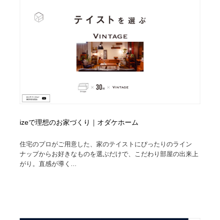
オフィス・シェアオフィス・コワーキング・シェアス
商業施設・商業ビル
33
ペース
商業施設・商業ビル
携帯電話・通信・サービス
15
携帯電話・通信・サービス
ファッション・洋服
511
ファッション・洋服
コスメ・化粧品・石鹸・シャンプー・ヘアケア・香水
220
コスメ・化粧品・石鹸・シャンプー・ヘアケア・香水
農業・林業・漁業・畜産・鉱業・燃料
54
izeで理想のお家づくり｜オダケホーム
農業・林業・漁業・畜産・鉱業・燃料
食品・飲料・酒・菓子
444
住宅のプロがご用意した、家のテイストにぴったりのライン
食品・飲料・酒・菓子
飲食・レストラン・カフェ
181
ナップからお好きなものを選ぶだけで、こだわり部屋の出来上
がり。直感が導く...
飲食・レストラン・カフェ
植物・花・ガーデニング・造園
42
植物・花・ガーデニング・造園
陶芸・窯・ガラス・木工・手工芸
34