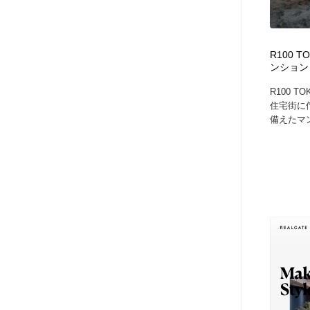
アート・芸術・美術館・美術展・博物館・ギャラリー
GWD スタッフお気に入り
201
GWD スタッフお気に入り
R100 
ンション
R100 
住宅街に
備えたマン