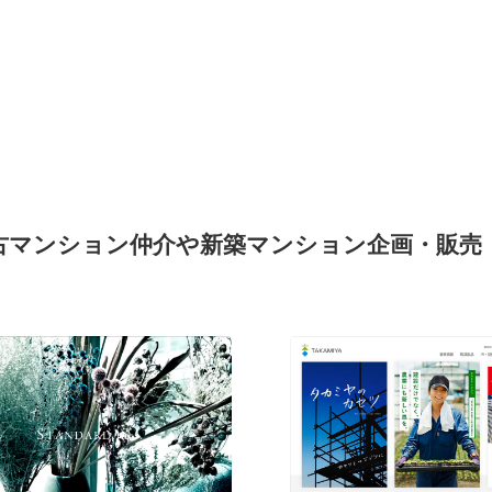
I｜中古マンション仲介や新築マンション企画・販売
現役Webデザイナーによるコラム
15
現役Webデザイナーによるコラム
人気ランキング TOP100
人気ランキング TOP100
フォトグラファー・カメラマン・写真
257