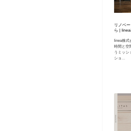
リノベー
ら | li
linea
時間と空
うミッシ
ショ...