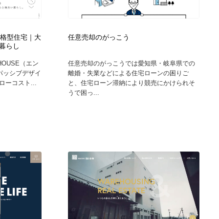
カメラ・レンズ
アニメーション・キャラクターデザイン
23
規格型住宅｜大
任意売却のがっこう
アニメーション・キャラクターデザイン
オフィス・シェアオフィス・コワーキング・シェアスペース
46
暮らし
OUSE（エン
任意売却のがっこうでは愛知県・岐阜県での
オフィス・シェアオフィス・コワーキング・シェアスペース
ファッション・洋服
511
パッシブデザイ
離婚・失業などによる住宅ローンの困りご
ーコスト...
と、住宅ローン滞納により競売にかけられそ
うで困っ...
ファッション・洋服
食品・飲料・酒・菓子
444
食品・飲料・酒・菓子
陶芸・窯・ガラス・木工・手工芸
34
陶芸・窯・ガラス・木工・手工芸
宇宙
9
宇宙
書籍・本屋・出版・作家・小説家・脚本家
58
書籍・本屋・出版・作家・小説家・脚本家
ホテル・旅館・温泉・銭湯・サウナ
149