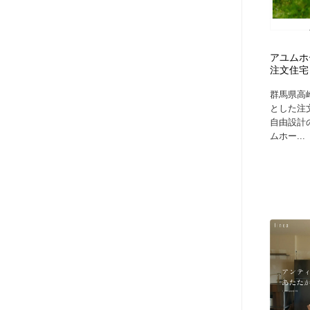
アユムホー
注文住宅
群馬県高
とした注
自由設計
ムホー...