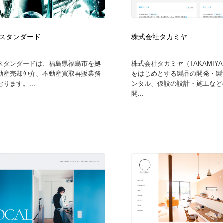
フォトグラファー・カメラマン・写真
グラフィックデザイン・デザイン事務所
485
スタンダード
株式会社タカミヤ
グラフィックデザイン・デザイン事務所
コンテンツ・メディア制作会社
9
スタンダードは、福島県福島市を拠
株式会社タカミヤ（TAKAMIY
動産売却仲介、不動産買取再販業務
をはじめとする製品の開発・製
コンテンツ・メディア制作会社
編集・ライティング・コピーライター
19
ります。...
ンタル、仮設の設計・施工など
開...
編集・ライティング・コピーライター
撮影スタジオ・撮影用小物・背景ボード・リース・レンタル
20
撮影スタジオ・撮影用小物・背景ボード・リース・レンタル
レンタルサーバー・クラウドサービス・ドメイン
10
レンタルサーバー・クラウドサービス・ドメイン
3D・CG・モーションデザイン
20
3D・CG・モーションデザイン
ライフスタイル・家具・生活雑貨・家電
320
ライフスタイル・家具・生活雑貨・家電
時計・腕時計
28