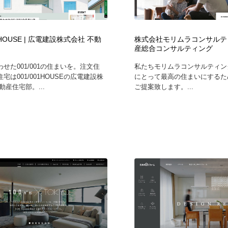
自動車・船・飛行機・交通・自転車
アウトドア・キャンプ・登山
40
01HOUSE | 広電建設株式会社 不動
株式会社モリムラコンサルテ
アウトドア・キャンプ・登山
ウェディング・結婚
38
産総合コンサルティング
せた001/001の住まいを。注文住
私たちモリムラコンサルティン
ウェディング・結婚
法律・監査・税理士・弁護士・司法書士・行政
29
宅は001/001HOUSEの広電建設株
にとって最高の住まいにするた
動産住宅部。...
ご提案致します。...
法律・監査・税理士・弁護士・司法書士・行政
金融・銀行・投資・保険・M&A・商社
78
金融・銀行・投資・保険・M&A・商社
システム開発・IT・決済・アプリ・ソフトウェア
99
システム開発・IT・決済・アプリ・ソフトウェア
映画・アニメ・DVD・動画配信・放送・TV・ラジオ
65
映画・アニメ・DVD・動画配信・放送・TV・ラジオ
キャンペーン・イベント・ワークショップ・コンペティショ
77
ン
キャンペーン・イベント・ワークショップ・コンペティショ
鉛筆画・木炭画・デッサン・クロッキー
15
ン