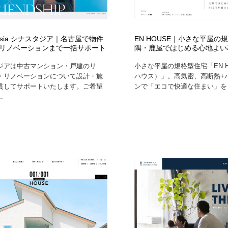
時計・腕時計
おもちゃ・ホビー・ゲーム
35
thesia シナスタジア｜名古屋で物件
EN HOUSE｜小さな平屋の
おもちゃ・ホビー・ゲーム
建設・住宅・不動産・倉庫
197
リノベーションまで一括サポート
隅・鹿屋ではじめる心地よい
ジアは中古マンション・戸建のリ
小さな平屋の規格型住宅「EN H
建設・住宅・不動産・倉庫
携帯電話・通信・サービス
15
・リノベーションについて設計・施
ハウス）」。高気密、高断熱+
貫してサポートいたします。ご希望
ンで「エコで快適な住まい」をロ
.
携帯電話・通信・サービス
農業・林業・漁業・畜産・鉱業・燃料
54
農業・林業・漁業・畜産・鉱業・燃料
植物・花・ガーデニング・造園
42
植物・花・ガーデニング・造園
工業・加工・技術・機械・電気
59
工業・加工・技術・機械・電気
動物園・水族館・公園・テーマパーク・アミューズメント
23
動物園・水族館・公園・テーマパーク・アミューズメント
自動車・船・飛行機・交通・自転車
71