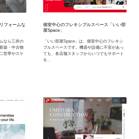
グラフィティ・Graffiti・ストリートアート
ニュース・マガジン・メディア・SNS・YouTube
346
ニュース・マガジン・メディア・SNS・YouTube
リフォームな
個室中心のフレキシブルスペース「いい部
屋Space」
ムなら三井の
「いい部屋Space」は、個室中心のフレキシ
新築・中古物
ブルスペースです。機器や設備に不安があっ
二世帯やスケ
ても、各店舗スタッフからいつでもサポート
を...