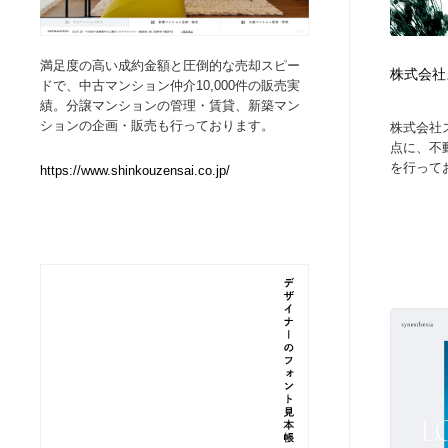
Web制作会社・プロダクション・デジタル
ブランディング・コンサルティング
151
満足度の高い成約金額と圧倒的な売却スピー
株式会社
ドで、中古マンション仲介10,000件の販売実
ブランディング・コンサルティング
イラストレーター
160
績。分譲マンションの管理・賃貸、新築マン
ションの企画・販売も行っております。
株式会社
点に、不
イラストレーター
レタリング・カリグラフィ・サイン・看板
31
を行ってお
https://www.shinkouzensai.co.jp/
レタリング・カリグラフィ・サイン・看板
映像・クリエイター・プロダクション
164
映像・クリエイター・プロダクション
Javascript・WordPress・CSS・SEO・コーディング
97
Javascript・WordPress・CSS・SEO・コーディング
フリー素材・写真・モックアップ
41
フリー素材・写真・モックアップ
プロダクト・インテリア
139
プロダクト・インテリア
縫製・革製品・靴・鞄
55