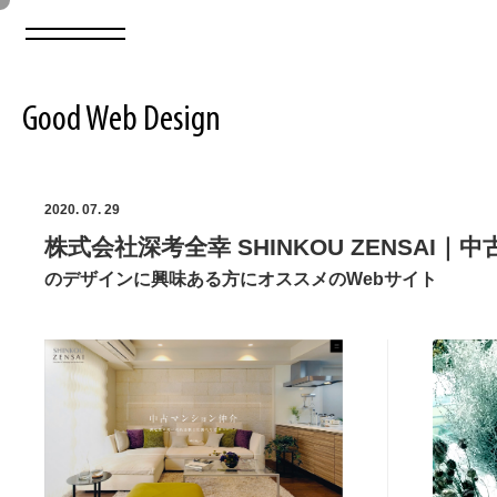
Good Web Design
2026年08月08日の登録サイト数は8550件です
2020. 07. 29
株式会社深考全幸 SHINKOU ZENSA
登録Webサイト全一覧
8550
のデザインに興味ある方にオススメのWebサイト
登録Webサイト全一覧!
ABOUT
ABOUT
業界別 登録Webサイト一覧
Web制作会社・プロダクション・デジタル
579