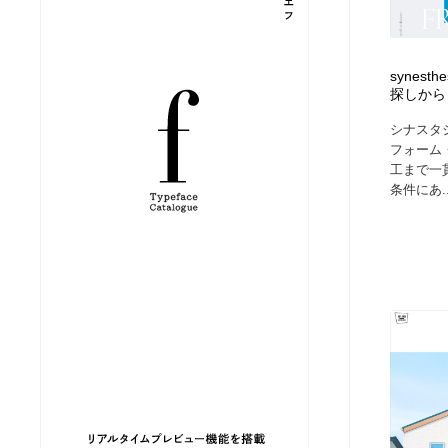
縫製・革製品・靴・鞄
ジュエリー・装飾品
54
synes
ジュエリー・装飾品
建築・空間・工務店・内装・店舗・環境デザイン
276
探しから
シナスタ
建築・空間・工務店・内装・店舗・環境デザイン
商業施設・商業ビル
33
フォーム
工まで一
条件にあ..
商業施設・商業ビル
コスメ・化粧品・石鹸・シャンプー・ヘアケア・香水
220
コスメ・化粧品・石鹸・シャンプー・ヘアケア・香水
飲食・レストラン・カフェ
182
飲食・レストラン・カフェ
材料：糸・布・紙・プラスチック・石・木材
38
材料：糸・布・紙・プラスチック・石・木材
日本の歴史・資料・伝統・将棋・囲碁
4
日本の歴史・資料・伝統・将棋・囲碁
ヘアサロン・美容院・理髪店・エステ
60