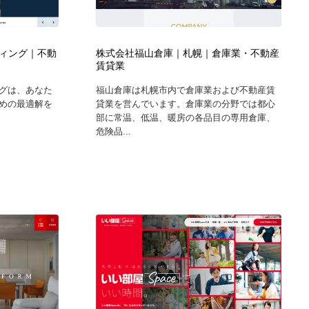
ホテル・旅館・温泉・銭湯・サウナ
スポーツ・スポーツ用品・トレーニング・ダイエット
71
ィング｜不動
株式会社福山倉庫｜札幌｜倉庫業・不動産
スポーツ・スポーツ用品・トレーニング・ダイエット
育児・ベイビー・玩具・絵本
27
賃貸業
グは、あなた
福山倉庫は札幌市内で倉庫業および不動産賃
育児・ベイビー・玩具・絵本
求人・採用・転職・就職・人材紹介
379
めの最適解を
貸業を営んでいます。倉庫業の分野では都心
部に常温、低温、暖房の各品目の専用倉庫、
危険品...
求人・採用・転職・就職・人材紹介
起業・事業支援・ボランティア・NPO
8
起業・事業支援・ボランティア・NPO
テクノロジー・AI・人工知能・スマートホーム・オンライン
74
テクノロジー・AI・人工知能・スマートホーム・オンライン
音楽・アーティスト・楽器・舞台・演劇・ミュージカル・ダ
152
ンス
音楽・アーティスト・楽器・舞台・演劇・ミュージカル・ダ
マッチングサービス
22
ンス
マッチングサービス
グラフィティ・Graffiti・ストリートアート
4