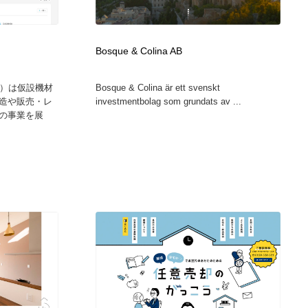
広告・マーケティング・PR・企画・プロデュース
印刷・製本・包装・グッズ
43
Bosque & Colina AB
印刷・製本・包装・グッズ
フォント・フリーフォント / 書体
238
A）は仮設機材
Bosque & Colina är ett svenskt
造や販売・レ
investmentbolag som grundats av ...
フォント・フリーフォント / 書体
スタイリスト・ヘア＆メークアップ・プロップ・セットデザ
18
の事業を展
イン
スタイリスト・ヘア＆メークアップ・プロップ・セットデザ
コーダー・エンジニア・デベロッパー
136
イン
コーダー・エンジニア・デベロッパー
ネット通販・EC・オークション・フリマ
15
ネット通販・EC・オークション・フリマ
眼鏡・コンタクトレンズ・サングラス
30
眼鏡・コンタクトレンズ・サングラス
ネオンサイン・ネオン菅・オリジナル
7
ネオンサイン・ネオン菅・オリジナル
カメラ・レンズ
18