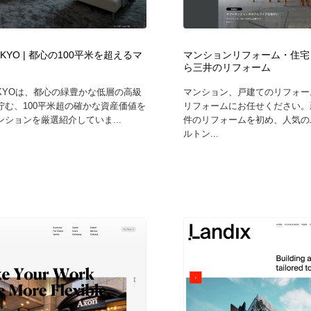
鉛筆画・木炭画・デッサン・クロッキー
Drawing Software / お絵かきソフト・アプリ・ブラシ
11
Drawing Software / お絵かきソフト・アプリ・ブラシ
TOKYO | 都心の100平米を超えるマ
マンションリフォーム・住宅
ら三井のリフォーム
TOKYOは、都心の緑豊かな低層の高級
マンション、戸建てのリフォー
佇む、100平米超の確かな資産価値を
リフォームにお任せください。
ションを厳選紹介していま...
件のリフォームを初め、人気の
ルトン...