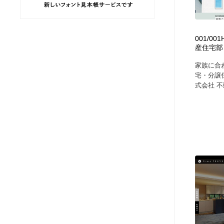
ヘアサロン・美容院・理髪店・エステ
旅行・観光・電車・航空会社
55
001/0
旅行・観光・電車・航空会社
ペット・トリミング
20
産住宅部
家族に合わ
ペット・トリミング
宗教・神社仏閣・禅・寺・神社
33
宅・分譲住
式会社 不
宗教・神社仏閣・禅・寺・神社
健康・医療・福祉・病院・歯医者・製薬・薬品
200
健康・医療・福祉・病院・歯医者・製薬・薬品
教育・スクール・保育・幼稚園・小中高・大学・専門学校
173
教育・スクール・保育・幼稚園・小中高・大学・専門学校
日本伝統：着物・織物・舞踊・歌舞伎・茶道・華道・書道
17
日本伝統：着物・織物・舞踊・歌舞伎・茶道・華道・書道
芸能人・俳優・女優・タレント・モデル・芸能事務所
42
芸能人・俳優・女優・タレント・モデル・芸能事務所
アート・芸術・美術館・美術展・博物館・ギャラリー
383