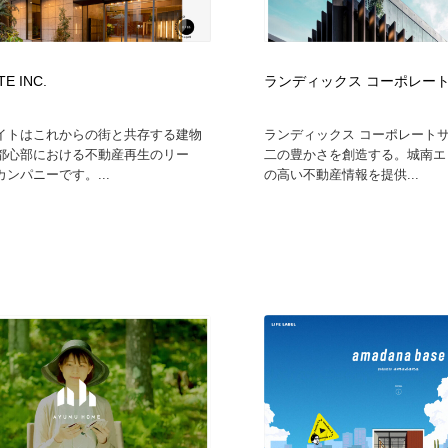
E INC.
ランディックス コーポレー
イトはこれからの街と共存する建物
ランディックス コーポレートサイ
都心部における不動産再生のリー
二の豊かさを創造する。城南エ
ンパニーです。...
の高い不動産情報を提供...