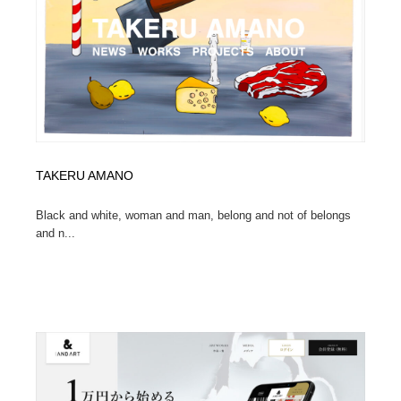
求人・採用・転職・就職・人材紹介
健康・医療・福祉・病院・歯医者・製薬・薬品
200
健康・医療・福祉・病院・歯医者・製薬・薬品
金融・銀行・投資・保険・M&A・商社
78
金融・銀行・投資・保険・M&A・商社
起業・事業支援・ボランティア・NPO
8
起業・事業支援・ボランティア・NPO
教育・スクール・保育・幼稚園・小中高・大学・専門学
173
校
TAKERU AMANO
教育・スクール・保育・幼稚園・小中高・大学・専門学
システム開発・IT・決済・アプリ・ソフトウェア
99
校
Black and white, woman and man, belong and not of belongs
and n...
システム開発・IT・決済・アプリ・ソフトウェア
テクノロジー・AI・人工知能・スマートホーム・オンラ
74
イン
テクノロジー・AI・人工知能・スマートホーム・オンラ
日本伝統：着物・織物・舞踊・歌舞伎・茶道・華道・書
17
イン
道
日本伝統：着物・織物・舞踊・歌舞伎・茶道・華道・書
映画・アニメ・DVD・動画配信・放送・TV・ラジオ
65
道