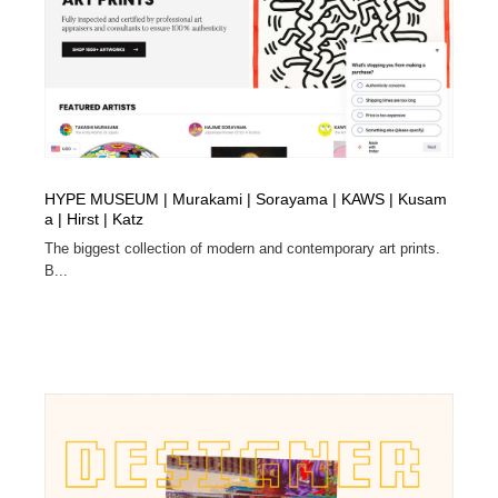
イラストレーター
コンテンツ・メディア制作会社
9
コンテンツ・メディア制作会社
フォント・フリーフォント / 書体
238
フォント・フリーフォント / 書体
レタリング・カリグラフィ・サイン・看板
31
レタリング・カリグラフィ・サイン・看板
編集・ライティング・コピーライター
19
HYPE MUSEUM | Murakami | Sorayama | KAWS | Kusam
a | Hirst | Katz
編集・ライティング・コピーライター
スタイリスト・ヘア＆メークアップ・プロップ・セット
The biggest collection of modern and contemporary art prints.
18
デザイン
B...
スタイリスト・ヘア＆メークアップ・プロップ・セット
映像・クリエイター・プロダクション
164
デザイン
映像・クリエイター・プロダクション
撮影スタジオ・撮影用小物・背景ボード・リース・レン
20
タル
撮影スタジオ・撮影用小物・背景ボード・リース・レン
コーダー・エンジニア・デベロッパー
136
タル