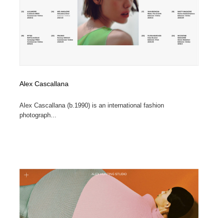
縫製・革製品・靴・鞄
55
縫製・革製品・靴・鞄
時計・腕時計
28
時計・腕時計
カメラ・レンズ
18
カメラ・レンズ
ジュエリー・装飾品
54
Alex Cascallana
ジュエリー・装飾品
おもちゃ・ホビー・ゲーム
35
Alex Cascallana (b.1990) is an international fashion
photograph...
おもちゃ・ホビー・ゲーム
アニメーション・キャラクターデザイン
23
アニメーション・キャラクターデザイン
建築・空間・工務店・内装・店舗・環境デザイン
276
建築・空間・工務店・内装・店舗・環境デザイン
建設・住宅・不動産・倉庫
197
建設・住宅・不動産・倉庫
オフィス・シェアオフィス・コワーキング・シェアス
46
ペース