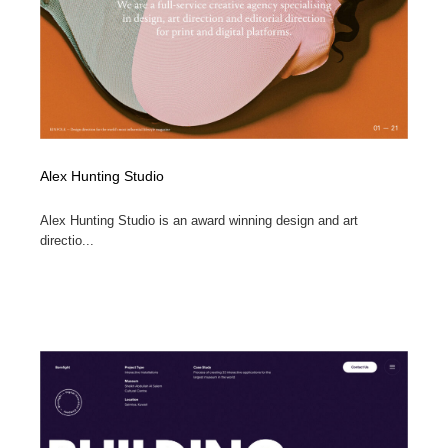
オフィス・シェアオフィス・コワーキング・シェアス
商業施設・商業ビル
33
ペース
商業施設・商業ビル
携帯電話・通信・サービス
15
携帯電話・通信・サービス
ファッション・洋服
511
ファッション・洋服
コスメ・化粧品・石鹸・シャンプー・ヘアケア・香水
220
Alex Hunting Studio
コスメ・化粧品・石鹸・シャンプー・ヘアケア・香水
農業・林業・漁業・畜産・鉱業・燃料
54
Alex Hunting Studio is an award winning design and art
directio...
農業・林業・漁業・畜産・鉱業・燃料
食品・飲料・酒・菓子
444
食品・飲料・酒・菓子
飲食・レストラン・カフェ
182
飲食・レストラン・カフェ
植物・花・ガーデニング・造園
42
植物・花・ガーデニング・造園
陶芸・窯・ガラス・木工・手工芸
34