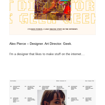
コーダー・エンジニア・デベロッパー
Javascript・WordPress・CSS・SEO・コーディング
97
Javascript・WordPress・CSS・SEO・コーディング
レンタルサーバー・クラウドサービス・ドメイン
10
レンタルサーバー・クラウドサービス・ドメイン
ネット通販・EC・オークション・フリマ
15
ネット通販・EC・オークション・フリマ
フリー素材・写真・モックアップ
41
Alex Pierce – Designer. Art Director. Geek.
フリー素材・写真・モックアップ
3D・CG・モーションデザイン
20
I'm a designer that likes to make stuff on the internet....
3D・CG・モーションデザイン
眼鏡・コンタクトレンズ・サングラス
30
眼鏡・コンタクトレンズ・サングラス
プロダクト・インテリア
139
プロダクト・インテリア
ライフスタイル・家具・生活雑貨・家電
320
ライフスタイル・家具・生活雑貨・家電
ネオンサイン・ネオン菅・オリジナル
7
ネオンサイン・ネオン菅・オリジナル