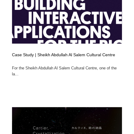
陶芸・窯・ガラス・木工・手工芸
材料：糸・布・紙・プラスチック・石・木材
38
材料：糸・布・紙・プラスチック・石・木材
工業・加工・技術・機械・電気
59
工業・加工・技術・機械・電気
宇宙
9
宇宙
日本の歴史・資料・伝統・将棋・囲碁
4
Case Study | Sheikh Abdullah Al Salem Cultural Centre
日本の歴史・資料・伝統・将棋・囲碁
動物園・水族館・公園・テーマパーク・アミューズメン
23
ト
For the Sheikh Abdullah Al Salem Cultural Centre, one of the
la...
動物園・水族館・公園・テーマパーク・アミューズメン
書籍・本屋・出版・作家・小説家・脚本家
58
ト
書籍・本屋・出版・作家・小説家・脚本家
ヘアサロン・美容院・理髪店・エステ
60
ヘアサロン・美容院・理髪店・エステ
自動車・船・飛行機・交通・自転車
71
自動車・船・飛行機・交通・自転車
ホテル・旅館・温泉・銭湯・サウナ
149