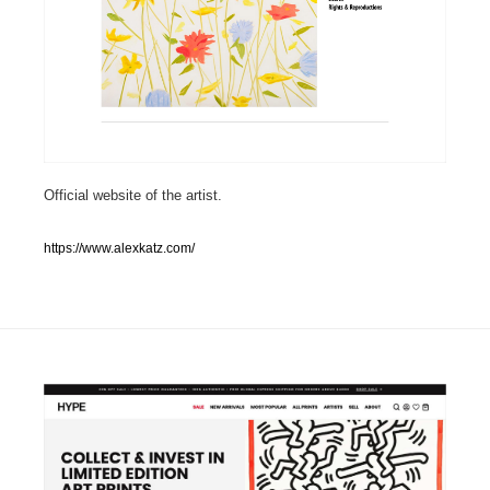
人気ランキング TOP100
業界別 登録Webサイト一覧
Web制作会社・プロダクション・デジタル
579
Official website of the artist.
Web制作会社・プロダクション・デジタル
フォトグラファー・カメラマン・写真
257
https://www.alexkatz.com/
フォトグラファー・カメラマン・写真
広告・マーケティング・PR・企画・プロデュース
182
広告・マーケティング・PR・企画・プロデュース
ブランディング・コンサルティング
151
ブランディング・コンサルティング
グラフィックデザイン・デザイン事務所
485
グラフィックデザイン・デザイン事務所
印刷・製本・包装・グッズ
43
印刷・製本・包装・グッズ
イラストレーター
160