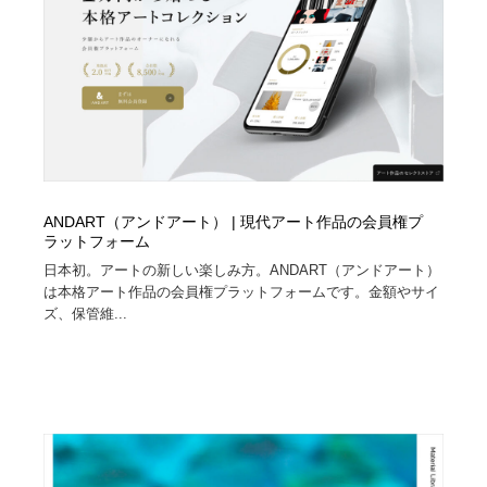
映画・アニメ・DVD・動画配信・放送・TV・ラジオ
音楽・アーティスト・楽器・舞台・演劇・ミュージカ
152
ル・ダンス
音楽・アーティスト・楽器・舞台・演劇・ミュージカ
芸能人・俳優・女優・タレント・モデル・芸能事務所
42
ル・ダンス
芸能人・俳優・女優・タレント・モデル・芸能事務所
キャンペーン・イベント・ワークショップ・コンペティ
77
ション
キャンペーン・イベント・ワークショップ・コンペティ
マッチングサービス
22
ANDART（アンドアート） | 現代アート作品の会員権プ
ション
ラットフォーム
マッチングサービス
アート・芸術・美術館・美術展・博物館・ギャラリー
383
日本初。アートの新しい楽しみ方。ANDART（アンドアート）
は本格アート作品の会員権プラットフォームです。金額やサイ
アート・芸術・美術館・美術展・博物館・ギャラリー
鉛筆画・木炭画・デッサン・クロッキー
15
ズ、保管維...
鉛筆画・木炭画・デッサン・クロッキー
グラフィティ・Graffiti・ストリートアート
4
グラフィティ・Graffiti・ストリートアート
GWD スタッフお気に入り
201
GWD スタッフお気に入り
Drawing Software / お絵かきソフト・アプリ・ブラシ
11