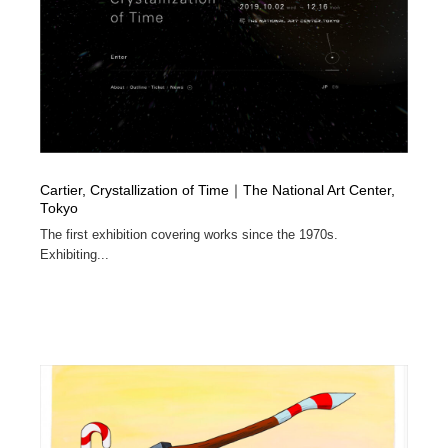
ホテル・旅館・温泉・銭湯・サウナ
旅行・観光・電車・航空会社
55
旅行・観光・電車・航空会社
アウトドア・キャンプ・登山
40
アウトドア・キャンプ・登山
スポーツ・スポーツ用品・トレーニング・ダイエット
71
スポーツ・スポーツ用品・トレーニング・ダイエット
ペット・トリミング
20
Cartier, Crystallization of Time｜The National Art Center,
Tokyo
ペット・トリミング
ウェディング・結婚
38
The first exhibition covering works since the 1970s.
Exhibiting...
ウェディング・結婚
育児・ベイビー・玩具・絵本
27
育児・ベイビー・玩具・絵本
宗教・神社仏閣・禅・寺・神社
33
宗教・神社仏閣・禅・寺・神社
法律・監査・税理士・弁護士・司法書士・行政
29
法律・監査・税理士・弁護士・司法書士・行政
求人・採用・転職・就職・人材紹介
379