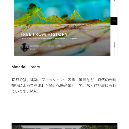
Drawing Software / お絵かきソフト・アプリ・ブラシ
ニュース・マガジン・メディア・SNS・YouTube
346
ニュース・マガジン・メディア・SNS・YouTube
Material Library
京都では、建築、ファッション、装飾、道具など、時代の先端
技術によって生まれた物が伝統産業として、永く作り続けられ
ています。MA...