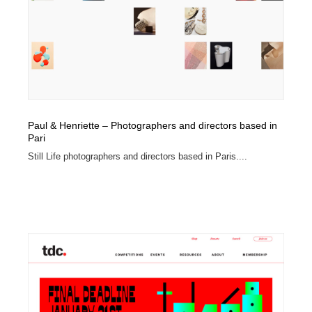
縫製・革製品・靴・鞄
55
縫製・革製品・靴・鞄
時計・腕時計
28
時計・腕時計
カメラ・レンズ
18
カメラ・レンズ
ジュエリー・装飾品
54
Paul & Henriette – Photographers and directors based in
ジュエリー・装飾品
おもちゃ・ホビー・ゲーム
35
Pari
Still Life photographers and directors based in Paris....
おもちゃ・ホビー・ゲーム
アニメーション・キャラクターデザイン
23
アニメーション・キャラクターデザイン
建築・空間・工務店・内装・店舗・環境デザイン
276
建築・空間・工務店・内装・店舗・環境デザイン
建設・住宅・不動産・倉庫
197
建設・住宅・不動産・倉庫
オフィス・シェアオフィス・コワーキング・シェアス
46
ペース