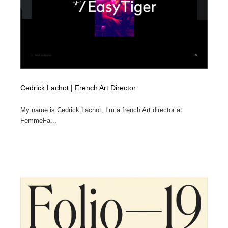
映画・アニメ・DVD・動画配信・放送・TV・ラジオ
音楽・アーティスト・楽器・舞台・演劇・ミュージカ
152
ル・ダンス
音楽・アーティスト・楽器・舞台・演劇・ミュージカ
芸能人・俳優・女優・タレント・モデル・芸能事務所
42
ル・ダンス
芸能人・俳優・女優・タレント・モデル・芸能事務所
キャンペーン・イベント・ワークショップ・コンペティ
77
ション
Cedrick Lachot | French Art Director
キャンペーン・イベント・ワークショップ・コンペティ
マッチングサービス
22
ション
My name is Cedrick Lachot, I’m a french Art director at
FemmeFa...
マッチングサービス
アート・芸術・美術館・美術展・博物館・ギャラリー
383
アート・芸術・美術館・美術展・博物館・ギャラリー
鉛筆画・木炭画・デッサン・クロッキー
15
鉛筆画・木炭画・デッサン・クロッキー
グラフィティ・Graffiti・ストリートアート
4
グラフィティ・Graffiti・ストリートアート
GWD スタッフお気に入り
201
GWD スタッフお気に入り
Drawing Software / お絵かきソフト・アプリ・ブラシ
11