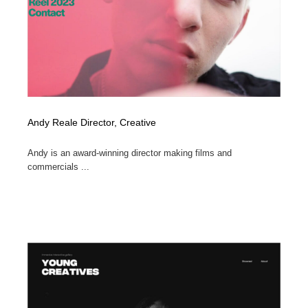
ホテル・旅館・温泉・銭湯・サウナ
旅行・観光・電車・航空会社
55
旅行・観光・電車・航空会社
アウトドア・キャンプ・登山
40
アウトドア・キャンプ・登山
スポーツ・スポーツ用品・トレーニング・ダイエット
71
スポーツ・スポーツ用品・トレーニング・ダイエット
ペット・トリミング
20
Andy Reale Director, Creative
ペット・トリミング
ウェディング・結婚
38
Andy is an award-winning director making films and
commercials ...
ウェディング・結婚
育児・ベイビー・玩具・絵本
27
育児・ベイビー・玩具・絵本
宗教・神社仏閣・禅・寺・神社
33
宗教・神社仏閣・禅・寺・神社
法律・監査・税理士・弁護士・司法書士・行政
29
法律・監査・税理士・弁護士・司法書士・行政
求人・採用・転職・就職・人材紹介
379