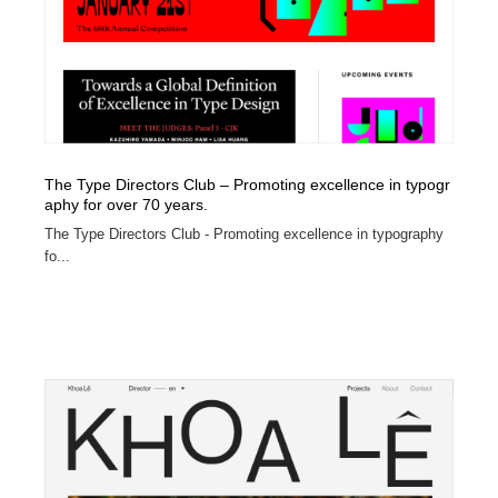
オフィス・シェアオフィス・コワーキング・シェアス
商業施設・商業ビル
33
ペース
商業施設・商業ビル
携帯電話・通信・サービス
15
携帯電話・通信・サービス
ファッション・洋服
511
ファッション・洋服
コスメ・化粧品・石鹸・シャンプー・ヘアケア・香水
220
The Type Directors Club – Promoting excellence in typogr
aphy for over 70 years.
コスメ・化粧品・石鹸・シャンプー・ヘアケア・香水
農業・林業・漁業・畜産・鉱業・燃料
54
The Type Directors Club - Promoting excellence in typography
fo...
農業・林業・漁業・畜産・鉱業・燃料
食品・飲料・酒・菓子
444
食品・飲料・酒・菓子
飲食・レストラン・カフェ
182
飲食・レストラン・カフェ
植物・花・ガーデニング・造園
42
植物・花・ガーデニング・造園
陶芸・窯・ガラス・木工・手工芸
34