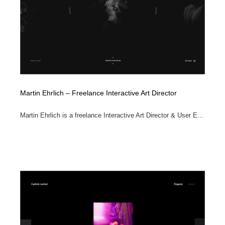
求人・採用・転職・就職・人材紹介
健康・医療・福祉・病院・歯医者・製薬・薬品
200
健康・医療・福祉・病院・歯医者・製薬・薬品
金融・銀行・投資・保険・M&A・商社
78
金融・銀行・投資・保険・M&A・商社
起業・事業支援・ボランティア・NPO
8
起業・事業支援・ボランティア・NPO
教育・スクール・保育・幼稚園・小中高・大学・専門学
173
校
Martin Ehrlich – Freelance Interactive Art Director
教育・スクール・保育・幼稚園・小中高・大学・専門学
システム開発・IT・決済・アプリ・ソフトウェア
99
Martin Ehrlich is a freelance Interactive Art Director & User E...
校
システム開発・IT・決済・アプリ・ソフトウェア
テクノロジー・AI・人工知能・スマートホーム・オンラ
74
イン
テクノロジー・AI・人工知能・スマートホーム・オンラ
日本伝統：着物・織物・舞踊・歌舞伎・茶道・華道・書
17
イン
道
日本伝統：着物・織物・舞踊・歌舞伎・茶道・華道・書
映画・アニメ・DVD・動画配信・放送・TV・ラジオ
65
道