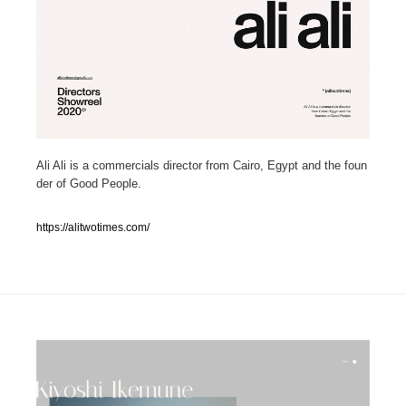
人気ランキング TOP100
業界別 登録Webサイト一覧
Web制作会社・プロダクション・デジタル
579
Web制作会社・プロダクション・デジタル
フォトグラファー・カメラマン・写真
257
Ali Ali is a commercials director from Cairo, Egypt and the foun
der of Good People.
フォトグラファー・カメラマン・写真
広告・マーケティング・PR・企画・プロデュース
182
https://alitwotimes.com/
広告・マーケティング・PR・企画・プロデュース
ブランディング・コンサルティング
151
ブランディング・コンサルティング
グラフィックデザイン・デザイン事務所
485
グラフィックデザイン・デザイン事務所
印刷・製本・包装・グッズ
43
印刷・製本・包装・グッズ
イラストレーター
160