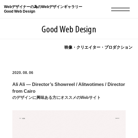
Webデザイナーの為のWebデザインギャラリー
Good Web Design
Good Web Design
映像・クリエイター・プロダクション
2026年08月09日の登録サイト数は8551件です
2020. 08. 06
登録Webサイト全一覧
8551
Ali Ali — Director’s Showreel / Alitwotimes / Director
登録Webサイト全一覧!
現役Webデザイナーによるコラム
15
from Cairo
のデザインに興味ある方にオススメのWebサイト
現役Webデザイナーによるコラム
ニュース
12
ニュース
ABOUT
ABOUT
人気ランキング TOP100