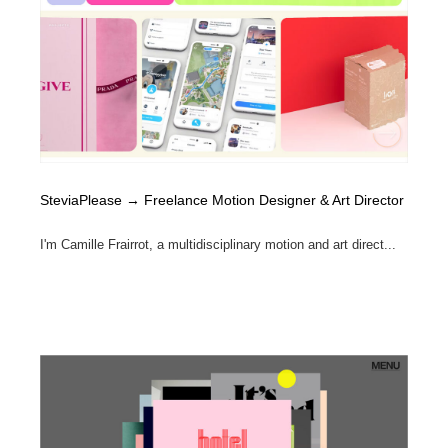
SteviaPlease → Freelance Motion Designer & Art Director
I'm Camille Frairrot, a multidisciplinary motion and art direct...