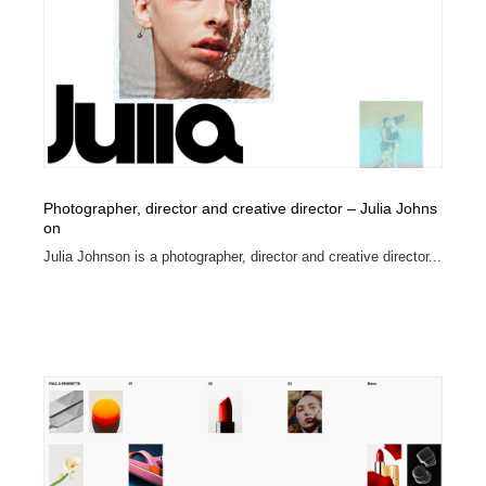
コーダー・エンジニア・デベロッパー
Javascript・WordPress・CSS・SEO・コーディング
97
Javascript・WordPress・CSS・SEO・コーディング
レンタルサーバー・クラウドサービス・ドメイン
10
レンタルサーバー・クラウドサービス・ドメイン
ネット通販・EC・オークション・フリマ
15
ネット通販・EC・オークション・フリマ
フリー素材・写真・モックアップ
41
Photographer, director and creative director – Julia Johns
フリー素材・写真・モックアップ
3D・CG・モーションデザイン
21
on
Julia Johnson is a photographer, director and creative director...
3D・CG・モーションデザイン
眼鏡・コンタクトレンズ・サングラス
30
眼鏡・コンタクトレンズ・サングラス
プロダクト・インテリア
139
プロダクト・インテリア
ライフスタイル・家具・生活雑貨・家電
320
ライフスタイル・家具・生活雑貨・家電
ネオンサイン・ネオン菅・オリジナル
7
ネオンサイン・ネオン菅・オリジナル