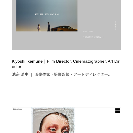
イラストレーター
コンテンツ・メディア制作会社
9
コンテンツ・メディア制作会社
フォント・フリーフォント / 書体
238
フォント・フリーフォント / 書体
レタリング・カリグラフィ・サイン・看板
31
レタリング・カリグラフィ・サイン・看板
編集・ライティング・コピーライター
19
Kiyoshi Ikemune｜Film Director, Cinematographer, Art Dir
編集・ライティング・コピーライター
スタイリスト・ヘア＆メークアップ・プロップ・セット
ector
18
デザイン
池宗 清史 ｜ 映像作家・撮影監督・アートディレクター...
スタイリスト・ヘア＆メークアップ・プロップ・セット
映像・クリエイター・プロダクション
164
デザイン
映像・クリエイター・プロダクション
撮影スタジオ・撮影用小物・背景ボード・リース・レン
20
タル
撮影スタジオ・撮影用小物・背景ボード・リース・レン
コーダー・エンジニア・デベロッパー
136
タル