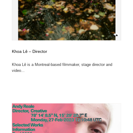
陶芸・窯・ガラス・木工・手工芸
材料：糸・布・紙・プラスチック・石・木材
38
材料：糸・布・紙・プラスチック・石・木材
工業・加工・技術・機械・電気
59
工業・加工・技術・機械・電気
宇宙
9
宇宙
日本の歴史・資料・伝統・将棋・囲碁
4
Khoa Lê – Director
日本の歴史・資料・伝統・将棋・囲碁
動物園・水族館・公園・テーマパーク・アミューズメン
23
Khoa Lê is a Montreal-based filmmaker, stage director and
ト
video...
動物園・水族館・公園・テーマパーク・アミューズメン
書籍・本屋・出版・作家・小説家・脚本家
58
ト
書籍・本屋・出版・作家・小説家・脚本家
ヘアサロン・美容院・理髪店・エステ
60
ヘアサロン・美容院・理髪店・エステ
自動車・船・飛行機・交通・自転車
71
自動車・船・飛行機・交通・自転車
ホテル・旅館・温泉・銭湯・サウナ
149